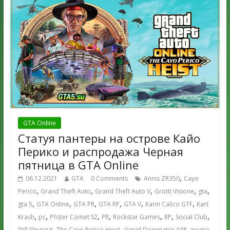
GTA Online
Статуя пантеры на острове Кайо
Перико и распродажа Черная
пятница в GTA Online
,
06.12.2021
GTA
0 Comments
Annis ZR350
Cayo
,
,
,
,
,
Perico
Grand Theft Auto
Grand Theft Auto V
Grotti Visione
gta
,
,
,
,
,
,
gta 5
GTA Online
GTA PR
GTA RP
GTA V
Karin Calico GTF
Kart
,
,
,
,
,
,
,
Krash
pc
Pfister Comet S2
PR
Rockstar Games
RP
Social Club
,
,
,
,
Still Slipping
The Cayo Perico Heist
Vapid Dominator ASP
видео