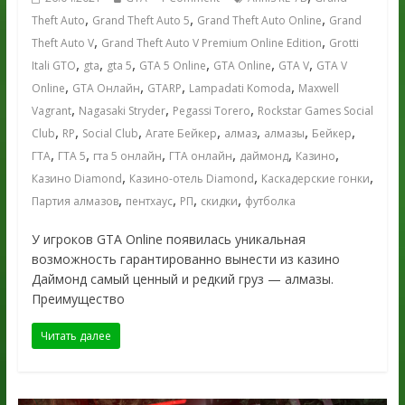
,
,
,
Theft Auto
Grand Theft Auto 5
Grand Theft Auto Online
Grand
,
,
Theft Auto V
Grand Theft Auto V Premium Online Edition
Grotti
,
,
,
,
,
,
Itali GTO
gta
gta 5
GTA 5 Online
GTA Online
GTA V
GTA V
,
,
,
,
Online
GTA Онлайн
GTARP
Lampadati Komoda
Maxwell
,
,
,
Vagrant
Nagasaki Stryder
Pegassi Torero
Rockstar Games Social
,
,
,
,
,
,
,
Club
RP
Social Club
Агате Бейкер
алмаз
алмазы
Бейкер
,
,
,
,
,
,
ГТА
ГТА 5
гта 5 онлайн
ГТА онлайн
даймонд
Казино
,
,
,
Казино Diamond
Казино-отель Diamond
Каскадерские гонки
,
,
,
,
Партия алмазов
пентхаус
РП
скидки
футболка
У игроков GTA Online появилась уникальная
возможность гарантированно вынести из казино
Даймонд самый ценный и редкий груз — алмазы.
Преимущество
Читать далее