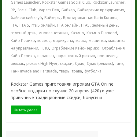
,
,
,
Games Launcher
Rockstar Games Social Club
Rockstar Launcher
,
,
,
,
,
RP
Social Club
Vapers Den
Байкер
Байкерские предприятия
,
,
,
байкерский клуб
Байкеры
Бронированная Karin Kuruma
,
,
,
,
,
,
ГТА
ГТА 5
гта 5 онлайн
ГТА онлайн
ГТА5
зелёный день
,
,
,
,
зеленый день
инопланетянин
Казино
Казино Diamond
,
,
,
,
,
Кайо-Перико
космос
марихуана
маска
машинка
машинка
,
,
,
на управлении
НЛО
Ограбление Кайо-Перико
Ограбления
,
,
,
,
Кайо-Перико
парашют
парашютный рюкзак
пришелец
,
,
,
,
,
,
рюкзак
рюкзак High Flyer
скидки
Сумо
Сумо (ремикс)
танк
,
,
,
Танк Invade and Persuade
тварь
трава
футболка
Rockstar Games приготовили игрокам GTA Online
особые подарки по случаю 20 апреля (420) и уже
привычные традиционные скидки, бонусы и
Читать далее