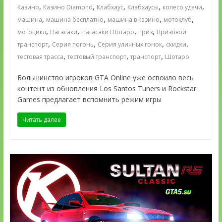
,
,
,
,
,
Казино
Казино Diamond
Клабхаус
Клабхаусы
колесо удачи
,
,
,
,
машина
машина бесплатно
машина в казино
мотоклуб
,
,
,
,
мотоцикл
Нагасаки
Нагасаки Шотаро
приз
Призовой
,
,
,
,
транспорт
Серия погонь
Серия уличных гонок
скидки
,
,
,
тестовая трасса
тестовый транспорт
транспорт
Шотаро
Большинство игроков GTA Online уже освоило весь
контент из обновления Los Santos Tuners и Rockstar
Games предлагает вспомнить режим игры
Читать далее