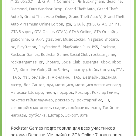
,
,
25.06.2021
GTA
1 Comment
Buckingham
deadline
,
,
,
Diamond
Enus Windsor Drop
Grand Theft Auto
Grand Theft
,
,
,
Auto 5
Grand Theft Auto Online
Grand Theft Auto V
Grand Theft
,
,
,
,
,
Auto V Premium Online Edition
gta
GTA $
gta 5
GTA 5 Online
,
,
,
,
,
GTA 5 super
GTA Online
GTA V
GTA V Online
GTA Онлайн
,
,
,
,
,
gta5online
GTARP
gtasuper
Music Locker
Nagasaki Shotaro
,
,
,
,
,
,
pc
PlayStation
PlayStation 5
PlayStation Plus
PS5
Rockstar
,
,
,
Rockstar Games
Rockstar Games Social Club
rockstargame
,
,
,
,
,
,
rockstargames
RP
Shotaro
Social Club
supergta
Xbox
Xbox
,
,
,
,
,
,
,
LIVE
Xbox Live Gold
Xbox Series
авиагруз
байк
бонусы
ГТА
,
,
,
,
,
,
ГТА 5
гта 5 онлайн
ГТА онлайн
ГТА5
Дедлайн
задания
,
,
,
,
,
лазер
Лос-Сантос
луч
мотоцикл
мотоцикл оставляет след
,
,
,
,
,
Нагасаки Шотаро
неон
подарок
Рокстар
Рокстар Геймс
,
,
,
,
рокстар геймс лаунчер
рокстар су
рокстаргеймс
РП
,
,
,
светящийся мотоцикл
скидки
тройные выплаты
Тройные
,
,
,
,
награды
футболка
Шотаро
Эскорт
яхта
Rockstar Games подготовили для всех участников
режима Deadline (Дедлайн) в GTA Online 7 новых арен