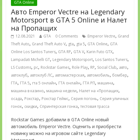
GTA Online
Авто Emperor Vectre на Legendary
Motorsport в GTA 5 Online и Налет
на Пропащих
,
12.08.2021
GTA
0 Comments
Emperor Vectre
Grand
,
,
,
,
,
Theft Auto
Grand Theft Auto V
gta
gta 5
GTA Online
GTA
,
,
,
,
Online Los Santos Tuners
GTA RP
GTA V
Karin Futo GTX
,
,
,
Lampadati Michelli GT
Legendary Motorsport
Los Santos Tuners
,
,
,
,
,
,
,
LS Customs
pc
Rockstar Games
Role Play
RP
Social Club
авто
,
,
,
,
,
автоклуб
автоклуб ЛС
автомастерская
автомобиль
бомбер
,
,
,
,
,
,
ГТА
ГТА 5
гта 5 онлайн
ГТА онлайн
ГТА РП
машина
,
,
,
машина в казино
машина недели
Налет на «Пропащих
,
,
,
,
осада
Рокстар
Рокстар Геймс
Серия погонь
Серия уличных
,
,
,
гонок
скидки
Спринтерская гонка
тестовая трасса
Rockstar Games добавили в GTA Online новый
автомобиль Emperor Vectre. Оценить и приобрести
новинку можно на игровом сайте Legendary