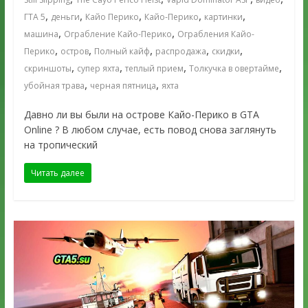
,
,
,
,
,
ГТА 5
деньги
Кайо Перико
Кайо-Перико
картинки
,
,
машина
Ограбление Кайо-Перико
Ограбления Кайо-
,
,
,
,
,
Перико
остров
Полный кайф
распродажа
скидки
,
,
,
,
скриншоты
супер яхта
теплый прием
Толкучка в овертайме
,
,
убойная трава
черная пятница
яхта
Давно ли вы были на острове Кайо-Перико в GTA
Online ? В любом случае, есть повод снова заглянуть
на тропический
Читать далее