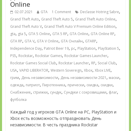
Online
,
02.07.2021
GTA
1 Comment
Declasse Hotring Sabre
,
,
,
Grand Theft Auto
Grand Theft Auto 5
Grand Theft Auto Online
,
,
Grand Theft Auto V
Grand Theft Auto V Premium Online Edition
,
,
,
,
,
,
gta
gta 5
GTA 5 Online
GTA 5 RP
GTA Online
GTA Online RP
,
,
,
,
,
GTA RP
GTA V
GTA V Online
GTA Онлайн
GTARP
,
,
,
,
,
Independence Day
Patriot Beer 19
pc
PlayStation
PlayStation 5
,
,
,
,
PS5
Rockstar
Rockstar Games
Rockstar Games Launcher
,
,
,
,
Rockstar Games Social Club
Rockstar Launcher
RP
Social Club
,
,
,
,
,
USA
VAPID LIBERATOR
Western Sovereign
Xbox
Xbox LIVE
,
,
,
,
грим
День независимости
День независимости 2021
маски
,
,
,
,
,
,
одежда
патриот
Пиротехника
прически
скидка
скидки
,
,
,
,
,
Снабжение
стрижки
сундук
Сундуки с сокровищами
флаг
футболка
Каждый год у игроков GTA Online на PC, PlayStation и
Xbox есть возможность отпраздновать День
независимости. В честь праздника Rockstar