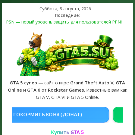
Суббота, 8 августа, 2026
Последние:
PSN — новый уровень защиты для пользователей PPN!
Теперь в каждой подписке
The Kortz Center Heist выйдет в GTA Online уже 14 июля
Регистрация в Rockstar Games Social Club ошибка #1.500.7:
как зарегистрировать аккаунт и войти без проблем в 2026
году
Получайте особые награды в GTA Online по программе
Fine Art Collector
GTA 6 официальная обложка игры и Предзаказ Grand Theft
Auto VI
GTA 5 супер
— сайт о игре
Grand Theft Auto V
,
GTA
Online
и
GTA 6
от
Rockstar Games
. Известные вам как
GTA V, GTA VI и GTA 5 Online.
 (ДОНАТ)
КУПИТЬ GTA 5 ONLINE
Купить GTA 5