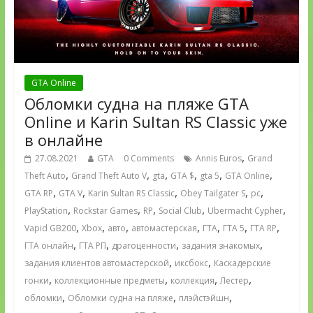
GTA Online
Обломки судна на пляже GTA
Online и Karin Sultan RS Classic уже
в онлайне
,
27.08.2021
GTA
0 Comments
Annis Euros
Grand
,
,
,
,
,
,
Theft Auto
Grand Theft Auto V
gta
GTA $
gta 5
GTA Online
,
,
,
,
,
GTA RP
GTA V
Karin Sultan RS Classic
Obey Tailgater S
pc
,
,
,
,
,
PlayStation
Rockstar Games
RP
Social Club
Ubermacht Cypher
,
,
,
,
,
,
,
Vapid GB200
Xbox
авто
автомастерская
ГТА
ГТА 5
ГТА RP
,
,
,
,
ГТА онлайн
ГТА РП
драгоценности
задания знакомых
,
,
задания клиентов автомастерской
иксбокс
Каскадерские
,
,
,
,
гонки
коллекционные предметы
коллекция
Лестер
,
,
,
обломки
Обломки судна на пляже
плэйстэйшн