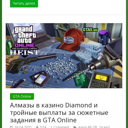
Читать далее
GTA Online
Алмазы в казино Diamond и
тройные выплаты за сюжетные
задания в GTA Online
,
26.04.2021
GTA
1 Comment
Annis RE-7B
Grand