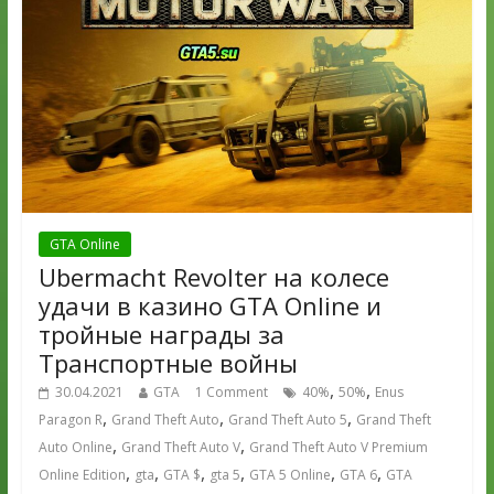
GTA Online
Ubermacht Revolter на колесе
удачи в казино GTA Online и
тройные награды за
Транспортные войны
,
,
30.04.2021
GTA
1 Comment
40%
50%
Enus
,
,
,
Paragon R
Grand Theft Auto
Grand Theft Auto 5
Grand Theft
,
,
Auto Online
Grand Theft Auto V
Grand Theft Auto V Premium
,
,
,
,
,
,
Online Edition
gta
GTA $
gta 5
GTA 5 Online
GTA 6
GTA