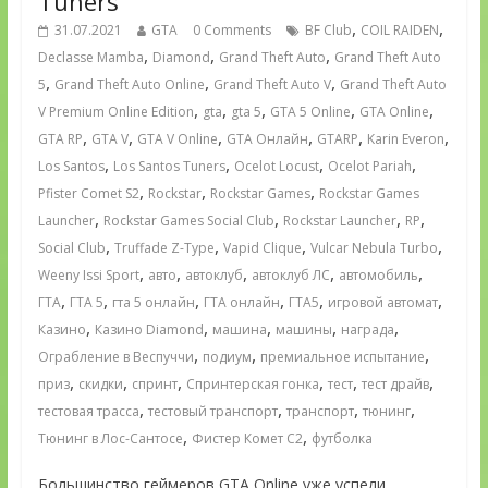
Tuners
,
,
31.07.2021
GTA
0 Comments
BF Club
COIL RAIDEN
,
,
,
Declasse Mamba
Diamond
Grand Theft Auto
Grand Theft Auto
,
,
,
5
Grand Theft Auto Online
Grand Theft Auto V
Grand Theft Auto
,
,
,
,
,
V Premium Online Edition
gta
gta 5
GTA 5 Online
GTA Online
,
,
,
,
,
,
GTA RP
GTA V
GTA V Online
GTA Онлайн
GTARP
Karin Everon
,
,
,
,
Los Santos
Los Santos Tuners
Ocelot Locust
Ocelot Pariah
,
,
,
Pfister Comet S2
Rockstar
Rockstar Games
Rockstar Games
,
,
,
,
Launcher
Rockstar Games Social Club
Rockstar Launcher
RP
,
,
,
,
Social Club
Truffade Z-Type
Vapid Clique
Vulcar Nebula Turbo
,
,
,
,
,
Weeny Issi Sport
авто
автоклуб
автоклуб ЛС
автомобиль
,
,
,
,
,
,
ГТА
ГТА 5
гта 5 онлайн
ГТА онлайн
ГТА5
игровой автомат
,
,
,
,
,
Казино
Казино Diamond
машина
машины
награда
,
,
,
Ограбление в Веспуччи
подиум
премиальное испытание
,
,
,
,
,
,
приз
скидки
спринт
Спринтерская гонка
тест
тест драйв
,
,
,
,
тестовая трасса
тестовый транспорт
транспорт
тюнинг
,
,
Тюнинг в Лос-Сантосе
Фистер Комет С2
футболка
Большинство геймеров GTA Online уже успели