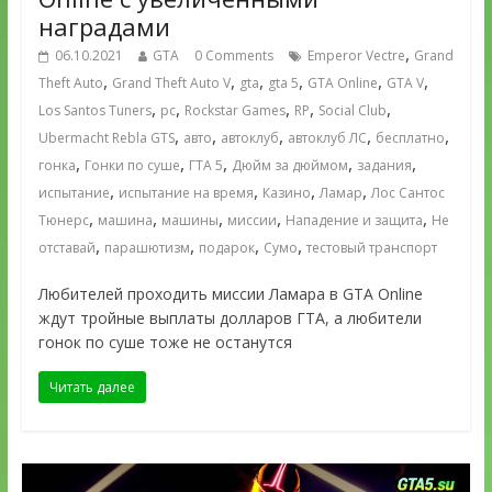
наградами
,
06.10.2021
GTA
0 Comments
Emperor Vectre
Grand
,
,
,
,
,
,
Theft Auto
Grand Theft Auto V
gta
gta 5
GTA Online
GTA V
,
,
,
,
,
Los Santos Tuners
pc
Rockstar Games
RP
Social Club
,
,
,
,
,
Ubermacht Rebla GTS
авто
автоклуб
автоклуб ЛС
бесплатно
,
,
,
,
,
гонка
Гонки по суше
ГТА 5
Дюйм за дюймом
задания
,
,
,
,
испытание
испытание на время
Казино
Ламар
Лос Сантос
,
,
,
,
,
Тюнерс
машина
машины
миссии
Нападение и защита
Не
,
,
,
,
отставай
парашютизм
подарок
Сумо
тестовый транспорт
Любителей проходить миссии Ламара в GTA Online
ждут тройные выплаты долларов ГТА, а любители
гонок по суше тоже не останутся
Читать далее