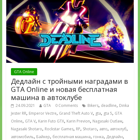
GTA Online
Дедлайн с тройными наградами в
GTA Online и новая бесплатная
машина в автоклубе
,
,
24.09.2021
GTA
0 Comments
Bikers
deadline
Dinka
,
,
,
,
,
Jester RR
Emperor Vectre
Grand Theft Auto V
gta
gta 5
GTA
,
,
,
,
,
Online
GTA V
Karin Futo GTX
Karin Previon
Nagasaki Outlaw
,
,
,
,
,
,
Nagasaki Shotaro
Rockstar Games
RP
Shotaro
авто
автоклуб
,
,
,
,
,
автомобиль
Байкер
бесплатная машина
гонка
Дедлайн