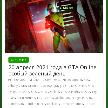
GTA Online
20 апреля 2021 года в GTA Online
особый зелёный день
,
,
18.04.2021
GTA
0 Comments
20 апреля
420
,
,
,
,
,
Albany V-STR
Grotti Brioso 300
gta
gta 5
GTA 5 Online
GTA
,
,
,
,
,
,
Online
GTA RP
GTA V
GTA V Online
GTA Онлайн
GTARP
High
,
,
,
,
,
Flyer
Karin Kuruma
LS Customs
Ocelot R88
Progen PR4
RC
,
,
,
,
Bandito
RC Bandito Races
Rockstar
Rockstar Games
Rockstar