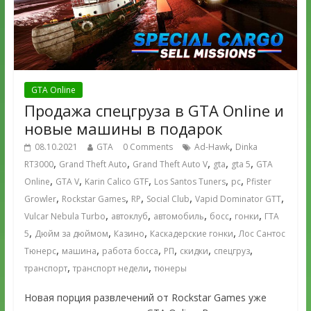
GTA Online
Продажа спецгруза в GTA Online и
новые машины в подарок
,
08.10.2021
GTA
0 Comments
Ad-Hawk
Dinka
,
,
,
,
,
RT3000
Grand Theft Auto
Grand Theft Auto V
gta
gta 5
GTA
,
,
,
,
,
Online
GTA V
Karin Calico GTF
Los Santos Tuners
pc
Pfister
,
,
,
,
,
Growler
Rockstar Games
RP
Social Club
Vapid Dominator GTT
,
,
,
,
,
Vulcar Nebula Turbo
автоклуб
автомобиль
босс
гонки
ГТА
,
,
,
,
5
Дюйм за дюймом
Казино
Каскадерские гонки
Лос Сантос
,
,
,
,
,
,
Тюнерс
машина
работа босса
РП
скидки
спецгруз
,
,
транспорт
транспорт недели
тюнеры
Новая порция развлечений от Rockstar Games уже