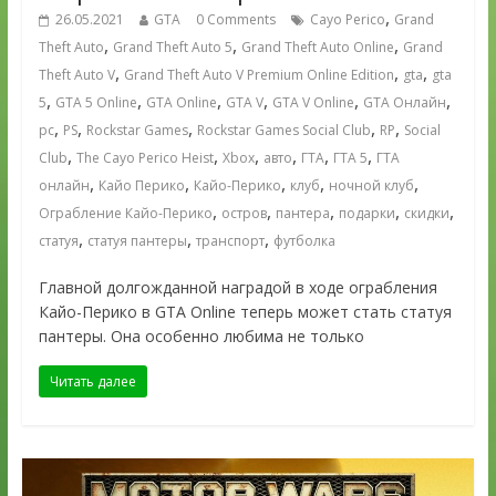
,
26.05.2021
GTA
0 Comments
Cayo Perico
Grand
,
,
,
Theft Auto
Grand Theft Auto 5
Grand Theft Auto Online
Grand
,
,
,
Theft Auto V
Grand Theft Auto V Premium Online Edition
gta
gta
,
,
,
,
,
,
5
GTA 5 Online
GTA Online
GTA V
GTA V Online
GTA Онлайн
,
,
,
,
,
pc
PS
Rockstar Games
Rockstar Games Social Club
RP
Social
,
,
,
,
,
,
Club
The Cayo Perico Heist
Xbox
авто
ГТА
ГТА 5
ГТА
,
,
,
,
,
онлайн
Кайо Перико
Кайо-Перико
клуб
ночной клуб
,
,
,
,
,
Ограбление Кайо-Перико
остров
пантера
подарки
скидки
,
,
,
статуя
статуя пантеры
транспорт
футболка
Главной долгожданной наградой в ходе ограбления
Кайо-Перико в GTA Online теперь может стать статуя
пантеры. Она особенно любима не только
Читать далее