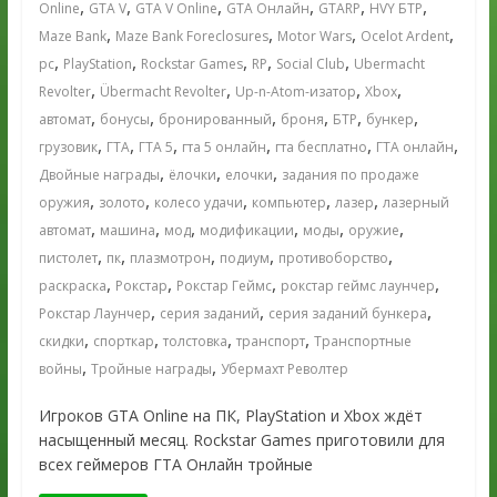
,
,
,
,
,
,
Online
GTA V
GTA V Online
GTA Онлайн
GTARP
HVY БТР
,
,
,
,
Maze Bank
Maze Bank Foreclosures
Motor Wars
Ocelot Ardent
,
,
,
,
,
pc
PlayStation
Rockstar Games
RP
Social Club
Ubermacht
,
,
,
,
Revolter
Übermacht Revolter
Up-n-Atom-изатор
Xbox
,
,
,
,
,
,
автомат
бонусы
бронированный
броня
БТР
бункер
,
,
,
,
,
,
грузовик
ГТА
ГТА 5
гта 5 онлайн
гта бесплатно
ГТА онлайн
,
,
,
Двойные награды
ёлочки
елочки
задания по продаже
,
,
,
,
,
оружия
золото
колесо удачи
компьютер
лазер
лазерный
,
,
,
,
,
,
автомат
машина
мод
модификации
моды
оружие
,
,
,
,
,
пистолет
пк
плазмотрон
подиум
противоборство
,
,
,
,
раскраска
Рокстар
Рокстар Геймс
рокстар геймс лаунчер
,
,
,
Рокстар Лаунчер
серия заданий
серия заданий бункера
,
,
,
,
скидки
спорткар
толстовка
транспорт
Транспортные
,
,
войны
Тройные награды
Убермахт Револтер
Игроков GTA Online на ПК, PlayStation и Xbox ждёт
насыщенный месяц. Rockstar Games приготовили для
всех геймеров ГТА Онлайн тройные