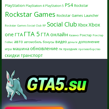
PS4
PlayStation
Rockstar
PlayStation 4
PlayStation 5
Rockstar Games
Rockstar Games Launcher
Social Club
Xbox
Xbox
Rockstar Games Social Club
RP
ГТА 5
one
ГТА онлайн
ГТА
Рокстар
Казино
Рокстар
авто
видео
дополнение
бонусы
автомобиль
Геймс
деньги
обновление
машина
игра
пк
праздник
противоборство
скидки
транспорт