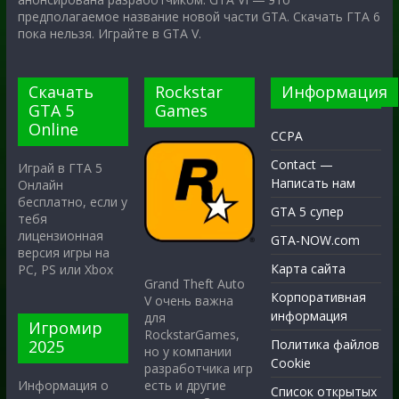
предполагаемое название новой части GTA. Скачать ГТА 6
пока нельзя. Играйте в GTA V.
Скачать
Rockstar
Информация
GTA 5
Games
Online
CCPA
Contact —
Играй в ГТА 5
Написать нам
Онлайн
бесплатно, если у
GTA 5 супер
тебя
лицензионная
GTA-NOW.com
версия игры на
Карта сайта
PC, PS или Xbox
Grand Theft Auto
Корпоративная
V очень важна
информация
для
Игромир
RockstarGames,
2025
Политика файлов
но у компании
Cookie
разработчика игр
есть и другие
Информация о
Список открытых