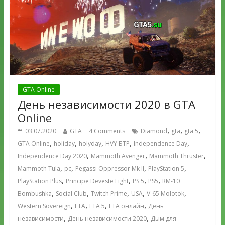
GTA Online
День независимости 2020 в GTA
Online
,
,
,
03.07.2020
GTA
4 Comments
Diamond
gta
gta 5
,
,
,
,
,
GTA Online
holiday
holyday
HVY БТР
Independence Day
,
,
,
Independence Day 2020
Mammoth Avenger
Mammoth Thruster
,
,
,
,
Mammoth Tula
pc
Pegassi Oppressor Mk II
PlayStation 5
,
,
,
,
PlayStation Plus
Principe Deveste Eight
PS 5
PS5
RM-10
,
,
,
,
,
Bombushka
Social Club
Twitch Prime
USA
V-65 Molotok
,
,
,
,
Western Sovereign
ГТА
ГТА 5
ГТА онлайн
День
,
,
независимости
День независимости 2020
Дым для