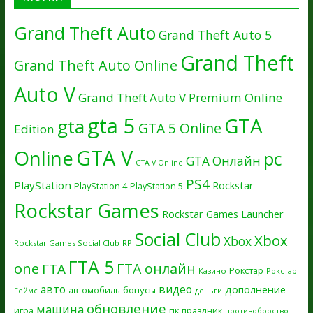
Grand Theft Auto
Grand Theft Auto 5
Grand Theft
Grand Theft Auto Online
Auto V
Grand Theft Auto V Premium Online
gta 5
GTA
gta
GTA 5 Online
Edition
GTA V
Online
pc
GTA Онлайн
GTA V Online
PS4
PlayStation
Rockstar
PlayStation 4
PlayStation 5
Rockstar Games
Rockstar Games Launcher
Social Club
Xbox
Xbox
Rockstar Games Social Club
RP
ГТА 5
one
ГТА онлайн
ГТА
Рокстар
Казино
Рокстар
авто
видео
дополнение
бонусы
автомобиль
Геймс
деньги
обновление
машина
игра
пк
праздник
противоборство