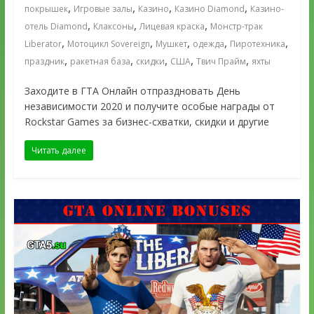
,
,
,
,
покрышек
Игровые залы
Казино
Казино Diamond
Казино-
,
,
,
отель Diamond
Клаксоны
Лицевая краска
Монстр-трак
,
,
,
,
,
Liberator
Мотоцикл Sovereign
Мушкет
одежда
Пиротехника
,
,
,
,
,
праздник
ракетная база
скидки
США
Твич Прайм
яхты
Заходите в ГТА Онлайн отпраздновать День
независимости 2020 и получите особые награды от
Rockstar Games за бизнес-схватки, скидки и другие
Читать далее