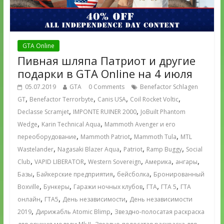
GTA Online
Пивная шляпа Патриот и другие
подарки в GTA Online на 4 июля
05.07.2019
GTA
0 Comments
Benefactor Schlagen
,
,
,
,
GT
Benefactor Terrorbyte
Canis USA
Coil Rocket Voltic
,
,
Declasse Scramjet
IMPONTE RUINER 2000
JoBuilt Phantom
,
,
Wedge
Karin Technical Aqua
Mammoth Avenger и его
,
,
,
переоборудование
Mammoth Patriot
Mammoth Tula
MTL
,
,
,
,
Wastelander
Nagasaki Blazer Aqua
Patriot
Ramp Buggy
Social
,
,
,
,
,
Club
VAPID LIBERATOR
Western Sovereign
Америка
ангары
,
,
,
Базы
Байкерские предприятия
бейсболка
Бронированный
,
,
,
,
,
Boxville
Бункеры
Гаражи ночных клубов
ГТА
ГТА 5
ГТА
,
,
,
онлайн
ГТА5
День независимости
День независимости
,
,
2019
Дирижабль Atomic Blimp
Звездно-полосатая раскраска
,