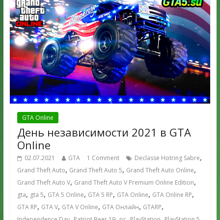
GTA Online
День независимости 2021 в GTA
Online
,
02.07.2021
GTA
1 Comment
Declasse Hotring Sabre
,
,
,
Grand Theft Auto
Grand Theft Auto 5
Grand Theft Auto Online
,
,
Grand Theft Auto V
Grand Theft Auto V Premium Online Edition
,
,
,
,
,
,
gta
gta 5
GTA 5 Online
GTA 5 RP
GTA Online
GTA Online RP
,
,
,
,
,
GTA RP
GTA V
GTA V Online
GTA Онлайн
GTARP
,
,
,
,
,
Independence Day
Patriot Beer 19
pc
PlayStation
PlayStation 5