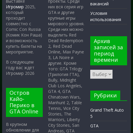
проекты. Среди
выставке
вакансий
них вся серия игр
Игромир
2025,
GTA и другие
который
Условия
крупные игры
проходит
использования
мирового уровня.
совместно с
Среди них можно
Comic Con Russia
выделить Red
(Комик Кон Раша)
Архив
Dead Redemption
и возможность
2, Red Dead
купить билеты на
записей за
Online, Max Payne
мероприятие.
период
3, LA Noire и
времени
В следующем
другие. Кроме
году вас ждёт
того: GTA Trilogy
Игромир 2026
(Трилогия ГТА),
Bully, Midnight
Club Los Angeles,
GTA 4, GTA
Остров
Рубрики
Chinatown Wars,
Кайо-
Manhunt 2, Table
Перико в
Tennis, Vice City
Grand Theft Auto
GTA Online
Stories, The
5
Warriors, Liberty
В крупном
City Stories, San
GTA
обновлении для
Andreas, GTA