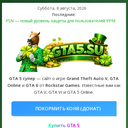
Суббота, 8 августа, 2026
Последние:
PSN — новый уровень защиты для пользователей PPN!
Теперь в каждой подписке
The Kortz Center Heist выйдет в GTA Online уже 14 июля
Регистрация в Rockstar Games Social Club ошибка #1.500.7:
как зарегистрировать аккаунт и войти без проблем в 2026
году
Получайте особые награды в GTA Online по программе
Fine Art Collector
GTA 6 официальная обложка игры и Предзаказ Grand Theft
Auto VI
GTA 5 супер
— сайт о игре
Grand Theft Auto V
,
GTA
Online
и
GTA 6
от
Rockstar Games
. Известные вам как
GTA V, GTA VI и GTA 5 Online.
НЯ (ДОНАТ)
КУПИТЬ GTA 5 ONL
Купить GTA 5