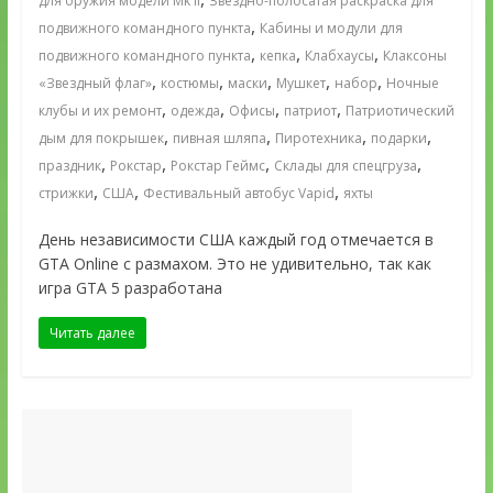
для оружия модели Mk II
Звездно-полосатая раскраска для
,
подвижного командного пункта
Кабины и модули для
,
,
,
подвижного командного пункта
кепка
Клабхаусы
Клаксоны
,
,
,
,
,
«Звездный флаг»
костюмы
маски
Мушкет
набор
Ночные
,
,
,
,
клубы и их ремонт
одежда
Офисы
патриот
Патриотический
,
,
,
,
дым для покрышек
пивная шляпа
Пиротехника
подарки
,
,
,
,
праздник
Рокстар
Рокстар Геймс
Склады для спецгруза
,
,
,
стрижки
США
Фестивальный автобус Vapid
яхты
День независимости США каждый год отмечается в
GTA Online с размахом. Это не удивительно, так как
игра GTA 5 разработана
Читать далее