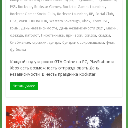
,
,
,
,
PS5
Rockstar
Rockstar Games
Rockstar Games Launcher
,
,
,
,
Rockstar Games Social Club
Rockstar Launcher
RP
Social Club
,
,
,
,
,
USA
VAPID LIBERATOR
Western Sovereign
Xbox
Xbox LIVE
,
,
,
,
грим
День независимости
День независимости 2021
маски
,
,
,
,
,
,
одежда
патриот
Пиротехника
прически
скидка
скидки
,
,
,
,
,
Снабжение
стрижки
сундук
Сундуки с сокровищами
флаг
футболка
Каждый год у игроков GTA Online на PC, PlayStation и
Xbox есть возможность отпраздновать День
независимости. В честь праздника Rockstar
Читать далее