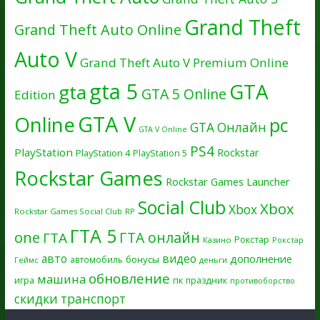
Grand Theft
Grand Theft Auto Online
Auto V
Grand Theft Auto V Premium Online
gta 5
GTA
gta
GTA 5 Online
Edition
GTA V
Online
pc
GTA Онлайн
GTA V Online
PS4
PlayStation
Rockstar
PlayStation 4
PlayStation 5
Rockstar Games
Rockstar Games Launcher
Social Club
Xbox
Xbox
Rockstar Games Social Club
RP
ГТА 5
one
ГТА онлайн
ГТА
Рокстар
Казино
Рокстар
авто
видео
дополнение
бонусы
автомобиль
Геймс
деньги
обновление
машина
игра
пк
праздник
противоборство
скидки
транспорт