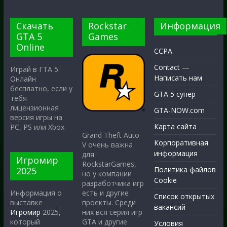
Скачать
Rockstar
Информация
GTA 5
Games
Online
CCPA
Contact —
Играй в ГТА 5
Написать нам
Онлайн
бесплатно, если у
GTA 5 супер
тебя
лицензионная
GTA-NOW.com
версия игры на
Карта сайта
PC, PS или Xbox
Grand Theft Auto
Корпоративная
V очень важна
информация
для
Игромир
RockstarGames,
2025
Политика файлов
но у компании
Cookie
разработчика игр
есть и другие
Информация о
Список открытых
проекты. Среди
выставке
вакансий
них вся серия игр
Игромир
2025,
GTA и другие
который
Условия