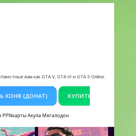
 проблем в 2026 году
 Известные вам как GTA V, GTA VI и GTA 5 Online.
Я (ДОНАТ)
КУПИТЬ GTA 5 ONLINE НА PC
з PPN
карты Акула
Мегалодон