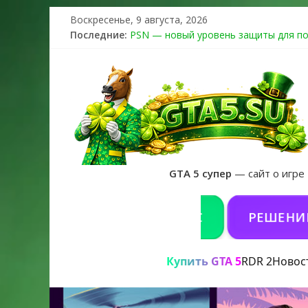
Воскресенье, 9 августа, 2026
Последние:
PSN — новый уровень защиты для по
The Kortz Center Heist выйдет в GTA 
Регистрация в Rockstar Games Social 
Получайте особые награды в GTA Onlin
GTA 6 официальная обложка игры и Пр
GTA 5 супер
— сайт о игре
ИТЬ GTA 5 ONLINE НА PC
РЕШЕНИЕ ПРОБ
Купить GTA 5
RDR 2
Новос