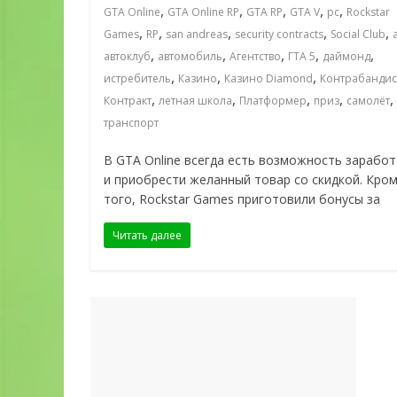
,
,
,
,
,
GTA Online
GTA Online RP
GTA RP
GTA V
pc
Rockstar
,
,
,
,
,
Games
RP
san andreas
security contracts
Social Club
,
,
,
,
,
автоклуб
автомобиль
Агентство
ГТА 5
даймонд
,
,
,
истребитель
Казино
Казино Diamond
Контрабандис
,
,
,
,
,
Контракт
летная школа
Платформер
приз
самолёт
транспорт
В GTA Online всегда есть возможность зарабо
и приобрести желанный товар со скидкой. Кро
того, Rockstar Games приготовили бонусы за
Читать далее