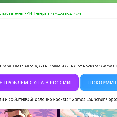
льзователей PPN! Теперь в каждой подписке
Online уже 14 июля
Club ошибка #1.500.7: как зарегистрировать аккаунт и войти без
e по программе Fine Art Collector
едзаказ Grand Theft Auto VI
Grand Theft Auto V
,
GTA Online
и
GTA 6
от
Rockstar Games
.
ЛЕМ С GTA В РОССИИ
ПОКОРМИТЬ КОН
ти и события
Обновление Rockstar Games Launcher чере