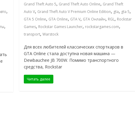
,
,
Grand Theft Auto 5
Grand Theft Auto Online
Grand Theft
,
,
,
,
,
авто
Auto V
Grand Theft Auto V Premium Online Edition
gta
gta 5
,
,
,
,
,
GTA 5 Online
GTA Online
GTA V
GTA Онлайн
RGL
Rockstar
,
,
,
,
ты
Games
Rockstar Games Launcher
rockstargames.com
,
transport
Warstock
Для всех любителей классических спорткаров в
GTA Online стала доступна новая машина —
тать
Dewbauchee JB 700W. Помимо транспортного
ме
средства, Rockstar
Читать далее