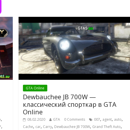
GTA Online
Dewbauchee JB 700W —
классический спорткар в GTA
Online
,
,
,
,
o
08.02.2020
GTA
0 Comments
007
agent
auto
,
,
,
,
,
,
P
Cache
car
Carry
Dewbauchee JB 700W
Grand Theft Auto