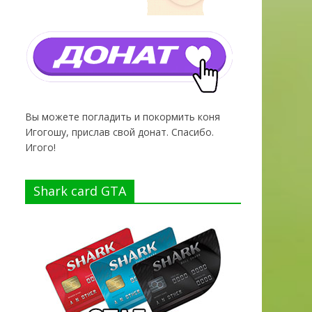
Вы можете погладить и покормить коня
Игогошу, прислав свой донат. Спасибо.
Игого!
Shark card GTA