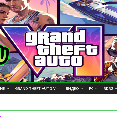
INE
GRAND THEFT AUTO V
ВИДЕО
PC
RDR2