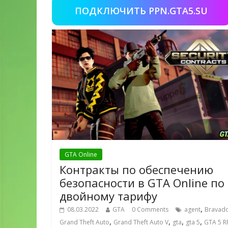
ПОДКЛЮЧИТЬ PPN.GTA5.SU
GTA Online
Контракты по обеспечению
безопасности в GTA Online по
двойному тарифу
,
08.03.2022
GTA
0 Comments
agent
Bravad
,
,
,
,
Grand Theft Auto
Grand Theft Auto V
gta
gta 5
GTA 5 R