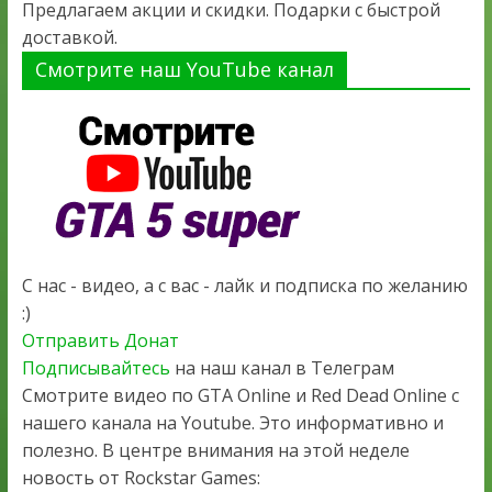
Предлагаем акции и скидки. Подарки с быстрой
доставкой.
Смотрите наш YouTube канал
С нас - видео, а с вас - лайк и подписка по желанию
:)
Отправить Донат
Подписывайтесь
на наш канал в Телеграм
Смотрите видео по GTA Online и Red Dead Online с
нашего канала на Youtube. Это информативно и
полезно. В центре внимания на этой неделе
новость от Rockstar Games: