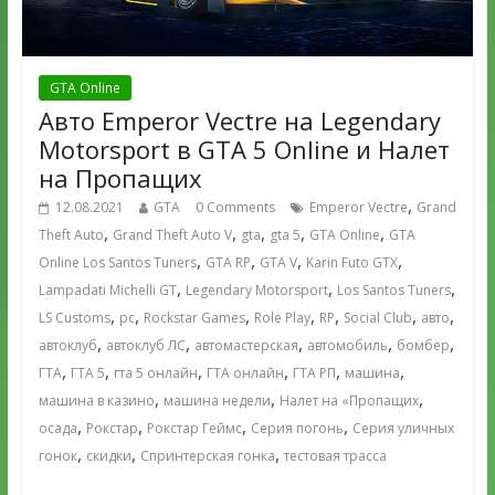
GTA Online
Авто Emperor Vectre на Legendary
Motorsport в GTA 5 Online и Налет
на Пропащих
,
12.08.2021
GTA
0 Comments
Emperor Vectre
Grand
,
,
,
,
,
Theft Auto
Grand Theft Auto V
gta
gta 5
GTA Online
GTA
,
,
,
,
Online Los Santos Tuners
GTA RP
GTA V
Karin Futo GTX
,
,
,
Lampadati Michelli GT
Legendary Motorsport
Los Santos Tuners
,
,
,
,
,
,
,
LS Customs
pc
Rockstar Games
Role Play
RP
Social Club
авто
,
,
,
,
,
автоклуб
автоклуб ЛС
автомастерская
автомобиль
бомбер
,
,
,
,
,
,
ГТА
ГТА 5
гта 5 онлайн
ГТА онлайн
ГТА РП
машина
,
,
,
машина в казино
машина недели
Налет на «Пропащих
,
,
,
,
осада
Рокстар
Рокстар Геймс
Серия погонь
Серия уличных
,
,
,
гонок
скидки
Спринтерская гонка
тестовая трасса