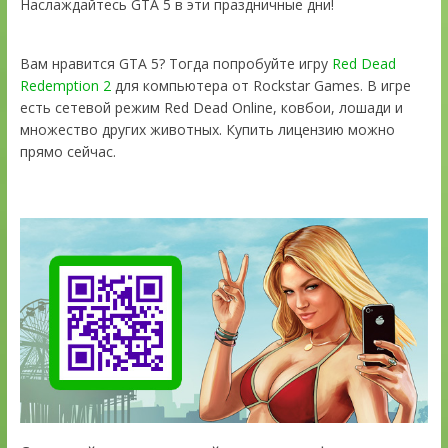
Наслаждайтесь GTA 5 в эти праздничные дни!
Вам нравится GTA 5? Тогда попробуйте игру
Red Dead
Redemption 2
для компьютера от Rockstar Games. В игре
есть сетевой режим Red Dead Online, ковбои, лошади и
множество других животных. Купить лицензию можно
прямо сейчас.