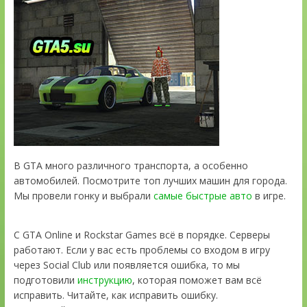
В GTA много различного транспорта, а особенно
автомобилей. Посмотрите топ лучших машин для города.
Мы провели гонку и выбрали
самые быстрые авто
в игре.
С GTA Online и Rockstar Games всё в порядке. Серверы
работают. Если у вас есть проблемы со входом в игру
через Social Club или появляется ошибка, то мы
подготовили
инструкцию
, которая поможет вам всё
исправить. Читайте, как исправить ошибку.