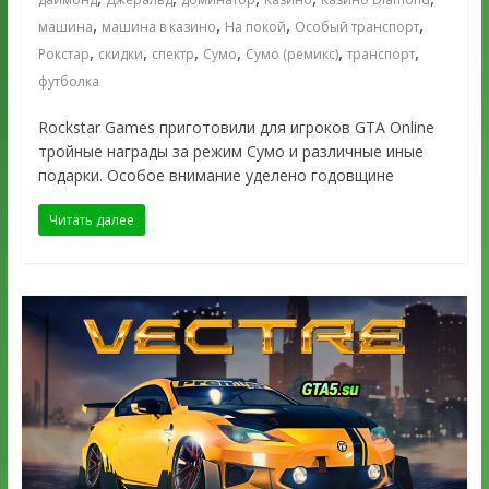
,
,
,
,
машина
машина в казино
На покой
Особый транспорт
,
,
,
,
,
,
Рокстар
скидки
спектр
Сумо
Сумо (ремикс)
транспорт
футболка
Rockstar Games приготовили для игроков GTA Online
тройные награды за режим Сумо и различные иные
подарки. Особое внимание уделено годовщине
Читать далее