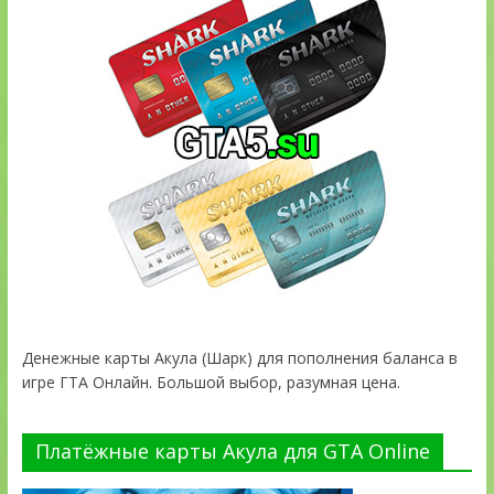
Денежные карты Акула (Шарк) для пополнения баланса в
игре ГТА Онлайн. Большой выбор, разумная цена.
Платёжные карты Акула для GTA Online