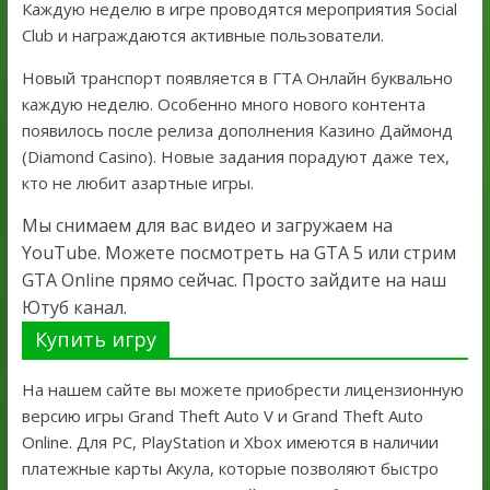
Каждую неделю в игре проводятся мероприятия Social
Club и награждаются активные пользователи.
Новый транспорт появляется в ГТА Онлайн буквально
каждую неделю. Особенно много нового контента
появилось после релиза дополнения Казино Даймонд
(Diamond Casino). Новые задания порадуют даже тех,
кто не любит азартные игры.
Мы снимаем для вас видео и загружаем на
YouTube. Можете посмотреть на GTA 5 или стрим
GTA Online прямо сейчас. Просто зайдите на наш
Ютуб канал.
Купить игру
На нашем сайте вы можете приобрести лицензионную
версию игры Grand Theft Auto V и Grand Theft Auto
Online. Для PC, PlayStation и Xbox имеются в наличии
платежные карты Акула, которые позволяют быстро