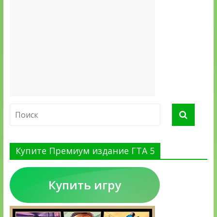
Купите Премиум издание ГТА 5
Купить игру