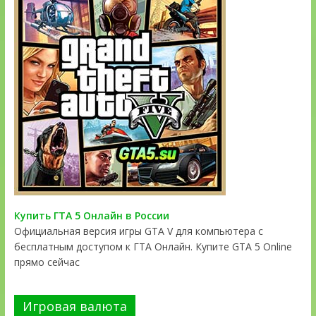
Купить ГТА 5 Онлайн в России
Официальная версия игры GTA V для компьютера с
бесплатным доступом к ГТА Онлайн. Купите GTA 5 Online
прямо сейчас
Игровая валюта