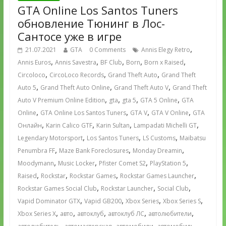
GTA Online Los Santos Tuners
обновление Тюнинг в Лос-
Сантосе уже в игре
,
21.07.2021
GTA
0 Comments
Annis Elegy Retro
,
,
,
,
,
Annis Euros
Annis Savestra
BF Club
Born
Born x Raised
,
,
,
Circoloco
CircoLoco Records
Grand Theft Auto
Grand Theft
,
,
,
Auto 5
Grand Theft Auto Online
Grand Theft Auto V
Grand Theft
,
,
,
,
Auto V Premium Online Edition
gta
gta 5
GTA 5 Online
GTA
,
,
,
,
Online
GTA Online Los Santos Tuners
GTA V
GTA V Online
GTA
,
,
,
,
Онлайн
Karin Calico GTF
Karin Sultan
Lampadati Michelli GT
,
,
,
Legendary Motorsport
Los Santos Tuners
LS Customs
Maibatsu
,
,
,
Penumbra FF
Maze Bank Foreclosures
Monday Dreamin
,
,
,
,
Moodymann
Music Locker
Pfister Comet S2
PlayStation 5
,
,
,
,
Raised
Rockstar
Rockstar Games
Rockstar Games Launcher
,
,
,
Rockstar Games Social Club
Rockstar Launcher
Social Club
,
,
,
,
Vapid Dominator GTX
Vapid GB200
Xbox Series
Xbox Series S
,
,
,
,
,
Xbox Series X
авто
автоклуб
автоклуб ЛС
автолюбители
,
,
,
,