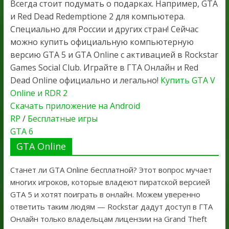
Всегда стоит подумать о подарках. Например, GTA
и Red Dead Redemptione 2 для компьютера.
Специально для России и других стран! Сейчас
можно купить официальную компьютерную
версию GTA 5 и GTA Online с активацией в Rockstar
Games Social Club. Играйте в ГТА Онлайн и Red
Dead Online официально и легально!
Купить GTA V
Online и RDR 2
Скачать приложение на Android
RP
/
Бесплатные игры
GTA 6
GTA Online
Станет ли GTA Online бесплатной? Этот вопрос мучает
многих игроков, которые владеют пиратской версией
GTA 5 и хотят поиграть в онлайн. Можем уверенно
ответить таким людям — Rockstar дадут доступ в ГТА
Онлайн только владельцам лицензии на Grand Theft