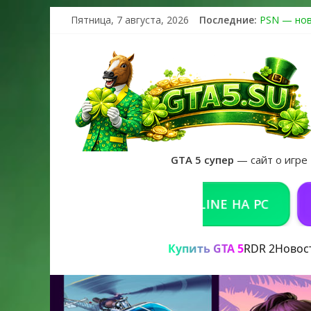
Пятница, 7 августа, 2026
Последние:
PSN — нов
The Kortz 
Регистраци
Получайте 
GTA 6 офиц
GTA 5 супер
— сайт о игре
КУПИТЬ GTA 5 ONLINE НА PC
РЕШЕН
Купить GTA 5
RDR 2
Новос