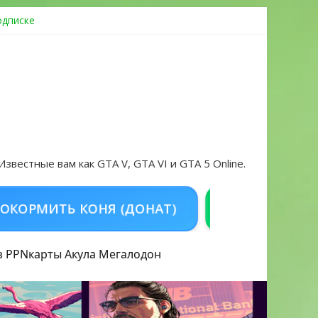
одписке
ровать аккаунт и войти без проблем в 2026 году
 Известные вам как GTA V, GTA VI и GTA 5 Online.
ТЬ КОНЯ (ДОНАТ)
КУПИТЬ GTA 5 ONLIN
з PPN
карты Акула
Мегалодон