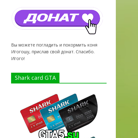
о
Вы можете погладить и покормить коня
Игогошу, прислав свой донат. Спасибо.
Игого!
Shark card GTA