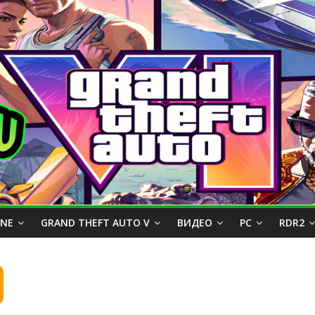
INE
GRAND THEFT AUTO V
ВИДЕО
PC
RDR2