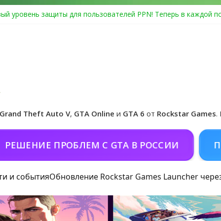
ый уровень защиты для пользователей PPN! Теперь в каждой п
Center Heist выйдет в GTA Online уже 14 июля
я в Rockstar Games Social Club ошибка #1.500.7: как зарегистри
особые награды в GTA Online по программе Fine Art Collector
иальная обложка игры и Предзаказ Grand Theft Auto VI
Grand Theft Auto V
,
GTA Online
и
GTA 6
от
Rockstar Games
.
ИЕ ПРОБЛЕМ С GTA В РОССИИ
ПОКОРМИ
ти и события
Обновление Rockstar Games Launcher чере