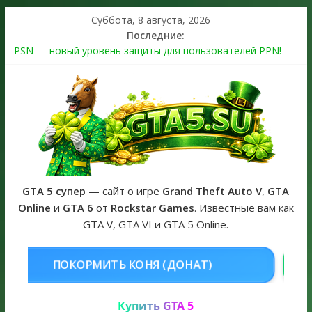
Суббота, 8 августа, 2026
Последние:
PSN — новый уровень защиты для пользователей PPN!
Теперь в каждой подписке
The Kortz Center Heist выйдет в GTA Online уже 14 июля
Регистрация в Rockstar Games Social Club ошибка #1.500.7:
как зарегистрировать аккаунт и войти без проблем в 2026
году
Получайте особые награды в GTA Online по программе
Fine Art Collector
GTA 6 официальная обложка игры и Предзаказ Grand Theft
Auto VI
GTA 5 супер
— сайт о игре
Grand Theft Auto V
,
GTA
Online
и
GTA 6
от
Rockstar Games
. Известные вам как
GTA V, GTA VI и GTA 5 Online.
НЯ (ДОНАТ)
КУПИТЬ GTA 5 ONLI
Купить GTA 5