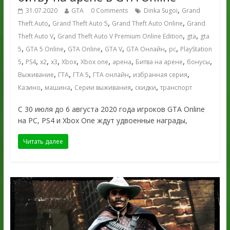
,
31.07.2020
GTA
0 Comments
Dinka Sugoi
Grand
,
,
,
Theft Auto
Grand Theft Auto 5
Grand Theft Auto Online
Grand
,
,
,
Theft Auto V
Grand Theft Auto V Premium Online Edition
gta
gta
,
,
,
,
,
,
5
GTA 5 Online
GTA Online
GTA V
GTA Онлайн
pc
PlayStation
,
,
,
,
,
,
,
,
,
5
PS4
x2
x3
Xbox
Xbox one
арена
Битва на арене
бонусы
,
,
,
,
,
Выживание
ГТА
ГТА 5
ГТА онлайн
избранная серия
,
,
,
,
Казино
машина
Серии выживания
скидки
транспорт
С 30 июля до 6 августа 2020 года игроков GTA Online
на PC, PS4 и Xbox One ждут удвоенные награды,
Читать далее