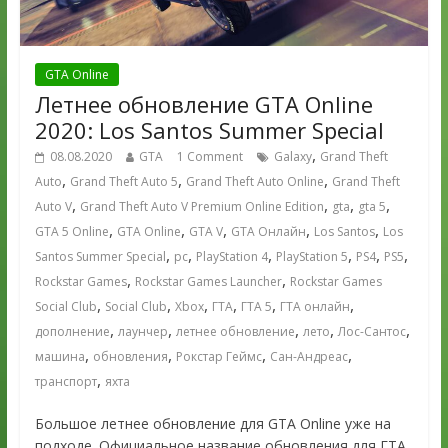
GTA Online
Летнее обновление GTA Online
2020: Los Santos Summer Special
,
08.08.2020
GTA
1 Comment
Galaxy
Grand Theft
,
,
,
Auto
Grand Theft Auto 5
Grand Theft Auto Online
Grand Theft
,
,
,
,
Auto V
Grand Theft Auto V Premium Online Edition
gta
gta 5
,
,
,
,
,
GTA 5 Online
GTA Online
GTA V
GTA Онлайн
Los Santos
Los
,
,
,
,
,
,
Santos Summer Special
pc
PlayStation 4
PlayStation 5
PS4
PS5
,
,
Rockstar Games
Rockstar Games Launcher
Rockstar Games
,
,
,
,
,
,
Social Club
Social Club
Xbox
ГТА
ГТА 5
ГТА онлайн
,
,
,
,
,
дополнение
лаунчер
летнее обновление
лето
Лос-Сантос
,
,
,
,
машина
обновления
Рокстар Геймс
Сан-Андреас
,
транспорт
яхта
Большое летнее обновление для GTA Online уже на
подходе. Официальное название обновления для ГТА