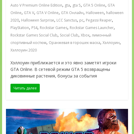
,
,
,
,
Auto V Premium Online Edition
gta
gta 5
GTA 5 Online
GTA
,
,
,
,
,
Online
GTA V
GTA V Online
GTA Онлайн
Halloween
halloween
,
,
,
,
,
2020
Halloween Surprise
LCC Sanctus
pc
Pegassi Reaper
,
,
,
,
PlayStation
PS4
Rockstar Games
Rockstar Games Launcher
,
,
,
Rockstar Games Social Club
Social Club
Xbox
лимонный
,
,
,
спортивный костюм
Оранжевая в горошек маска
Хэллоуин
Хэллоуин 2020
Хэллоуин приближается и это явно заметят игроки
GTA Online. В сетевой режим GTA 5 возвращены
диковинные растения, бонусы за события
Читать далее