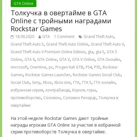
GTA Online
Толкучка в овертайме в GTA
Online с тройными наградами
Rockstar Games
,
18.09.2020
GTA
1 Comment
Grand Theft Auto
,
,
,
Grand Theft Auto 5
Grand Theft Auto Online
Grand Theft Auto V
,
,
,
Grand Theft Auto V Premium Online Edition
gta
gta 5
GTA 5
,
,
,
,
,
,
Online
GTA 6
GTA Online
GTA V
GTA V Online
GTA Онлайн
,
,
,
,
,
,
microsoft
Overtime
pc
Progen Itali GTB
PS4
PS5
Rockstar
,
,
,
Games
Rockstar Games Launcher
Rockstar Games Social Club
,
,
,
,
,
,
,
Social Club
Sony
Xbox
Xbox one
ГТА
ГТА 5
ГТА онлайн
,
,
,
избранная серия
контрабанда
Король горы
,
,
,
противоборство
Соломон
Соломон Ричардс
Толкучка в
овертайме
На этой неделе Rockstar Games дают тройные
награды игрокам GTA Online за участие в избранной
серии противоборств Толкучка в овертайме.