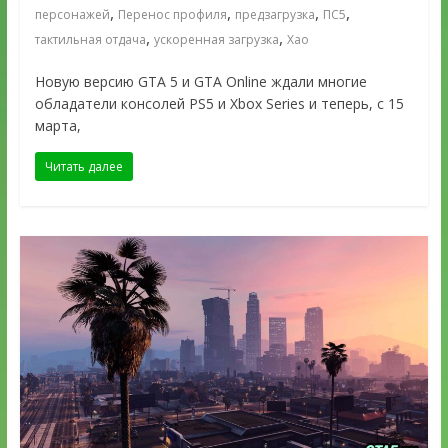
,
,
,
,
персонажей
Перенос профиля
предзагрузка
ПС5
,
,
тактильная отдача
ускоренная загрузка
Хао
Новую версию GTA 5 и GTA Online ждали многие
обладатели консолей PS5 и Xbox Series и теперь, с 15
марта,
Читать далее