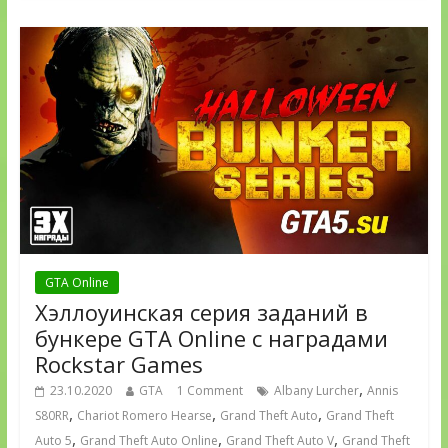
GTA Online
Хэллоуинская серия заданий в
бункере GTA Online с наградами
Rockstar Games
,
23.10.2020
GTA
1 Comment
Albany Lurcher
Annis
,
,
,
S80RR
Chariot Romero Hearse
Grand Theft Auto
Grand Theft
,
,
,
Auto 5
Grand Theft Auto Online
Grand Theft Auto V
Grand Theft