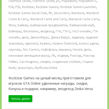
,
,
,
,
,
Overflod Tyrant
Överflöd Tyrant
pc
PlayStation
PlayStation 5
,
,
,
,
,
PS4
PS5
Rockstar
Rockstar Games
Rockstar Games Launcher
,
,
,
,
Rockstar Games Social Club
RP
SecuroServ
Warstock
Warstock
,
,
,
Cache & Carry
Warstock Cache and Carry
Warstock Cache Carry
,
,
,
,
Xbox
Байкер
Байкерские предприятия
байкерский клуб
,
,
,
,
,
,
Байкеры
бесплатно
вездеход
ГТА
ГТА 5
гта 5 онлайн
ГТА
,
,
,
,
,
онлайн
дела
Динка Верус
Динка Вирус
задания
задания
,
,
,
,
,
знакомых
зарплата
Казино
Казино Diamond
колесо удачи
,
,
,
,
,
лаунчер
Лос-Сантос
лофофора
машина
Начать дело
,
,
,
,
неоновая светящаяся маска
ПК
подиум
Рокстар
Рокстар
,
,
,
,
Геймс
Сан-Андреас
скидки
созданные rockstar
Социал
,
,
Клаб
транспорт
Футболка Dinka
Rockstar Games на целый месяц приготовили для
игроков GTA Online удвоенные награды, скидки,
бонусы и подарки, например, вездеход Dinka Verus
Читать далее