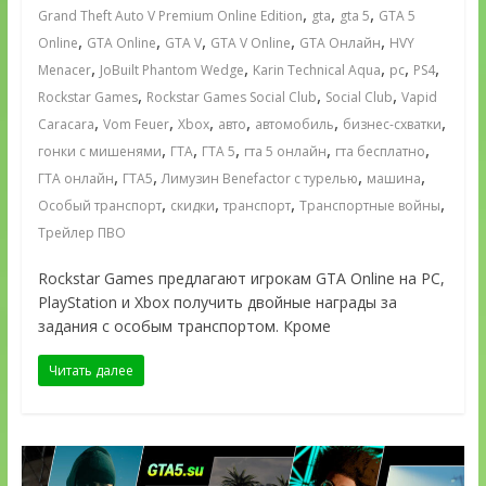
,
,
,
Grand Theft Auto V Premium Online Edition
gta
gta 5
GTA 5
,
,
,
,
,
Online
GTA Online
GTA V
GTA V Online
GTA Онлайн
HVY
,
,
,
,
,
Menacer
JoBuilt Phantom Wedge
Karin Technical Aqua
pc
PS4
,
,
,
Rockstar Games
Rockstar Games Social Club
Social Club
Vapid
,
,
,
,
,
,
Caracara
Vom Feuer
Xbox
авто
автомобиль
бизнес-схватки
,
,
,
,
,
гонки с мишенями
ГТА
ГТА 5
гта 5 онлайн
гта бесплатно
,
,
,
,
ГТА онлайн
ГТА5
Лимузин Benefactor с турелью
машина
,
,
,
,
Особый транспорт
скидки
транспорт
Транспортные войны
Трейлер ПВО
Rockstar Games предлагают игрокам GTA Online на PC,
PlayStation и Xbox получить двойные награды за
задания с особым транспортом. Кроме
Читать далее