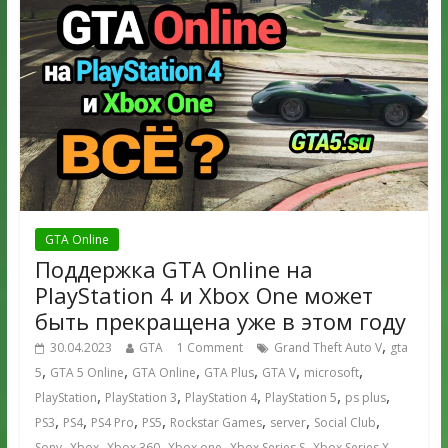
GTA Online
Поддержка GTA Online на
PlayStation 4 и Xbox One может
быть прекращена уже в этом году
,
30.04.2023
GTA
1 Comment
Grand Theft Auto V
gta
,
,
,
,
,
,
5
GTA 5 Online
GTA Online
GTA Plus
GTA V
microsoft
,
,
,
,
,
PlayStation
PlayStation 3
PlayStation 4
PlayStation 5
ps plus
,
,
,
,
,
,
,
PS3
PS4
PS4 Pro
PS5
Rockstar Games
server
Social Club
,
,
,
,
,
,
Sony
Xbox
Xbox 360
Xbox one
Xbox Series S
Xbox Series X