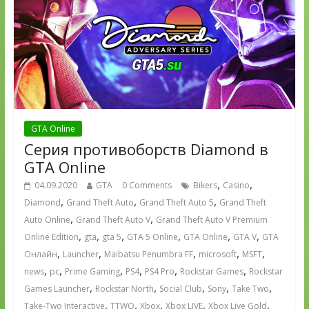
GTA Online
Серия противоборств Diamond в
GTA Online
,
,
04.09.2020
GTA
0 Comments
Bikers
Casino
,
,
,
Diamond
Grand Theft Auto
Grand Theft Auto 5
Grand Theft
,
,
Auto Online
Grand Theft Auto V
Grand Theft Auto V Premium
,
,
,
,
,
,
Online Edition
gta
gta 5
GTA 5 Online
GTA Online
GTA V
GTA
,
,
,
,
,
Онлайн
Launcher
Maibatsu Penumbra FF
microsoft
MSFT
,
,
,
,
,
,
news
pc
Prime Gaming
PS4
PS4 Pro
Rockstar Games
Rockstar
,
,
,
,
,
Games Launcher
Rockstar North
Social Club
Sony
Take Two
,
,
,
,
,
Take-Two Interactive
TTWO
Xbox
Xbox LIVE
Xbox Live Gold