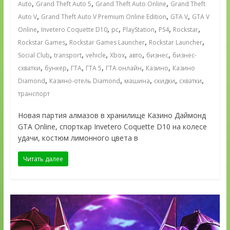
,
,
,
Auto
Grand Theft Auto 5
Grand Theft Auto Online
Grand Theft
,
,
,
Auto V
Grand Theft Auto V Premium Online Edition
GTA V
GTA V
,
,
,
,
,
,
Online
Invetero Coquette D10
pc
PlayStation
PS4
Rockstar
,
,
,
Rockstar Games
Rockstar Games Launcher
Rockstar Launcher
,
,
,
,
,
,
Social Club
transport
vehicle
Xbox
авто
бизнес
бизнес-
,
,
,
,
,
,
схватки
бункер
ГТА
ГТА 5
ГТА онлайн
Казино
Казино
,
,
,
,
,
Diamond
Казино-отель Diamond
машина
скидки
схватки
транспорт
Новая партия алмазов в хранилище Казино Даймонд
GTA Online, спорткар Invetero Coquette D10 на колесе
удачи, костюм лимонного цвета в
Читать далее