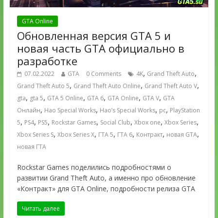
GTA Online
Обновленная версия GTA 5 и
новая часть GTA официально в
разработке
,
,
07.02.2022
GTA
0 Comments
4K
Grand Theft Auto
,
,
,
Grand Theft Auto 5
Grand Theft Auto Online
Grand Theft Auto V
,
,
,
,
,
,
gta
gta 5
GTA 5 Online
GTA 6
GTA Online
GTA V
GTA
,
,
,
,
Онлайн
Hao Special Works
Hao’s Special Works
pc
PlayStation
,
,
,
,
,
,
,
5
PS4
PS5
Rockstar Games
Social Club
Xbox one
Xbox Series
,
,
,
,
,
,
Xbox Series S
Xbox Series X
ГТА 5
ГТА 6
Контракт
новая GTA
новая ГТА
Rockstar Games поделились подробностями о
развитии Grand Theft Auto, а именно про обновление
«Контракт» для GTA Online, подробности релиза GTA
Читать далее