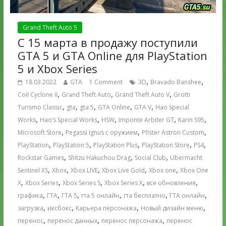
Grand Theft Auto 5
С 15 марта в продажу поступили
GTA 5 и GTA Online для PlayStation
5 и Xbox Series
,
,
18.03.2022
GTA
1 Comment
3D
Bravado Banshee
,
,
,
Coil Cyclone II
Grand Theft Auto
Grand Theft Auto V
Grotti
,
,
,
,
,
Turismo Classic
gta
gta 5
GTA Online
GTA V
Hao Special
,
,
,
,
,
Works
Hao’s Special Works
HSW
Imponte Arbiter GT
Karin S95
,
,
,
Microsoft Store
Pegassi Ignus с оружием
Pfister Astron Custom
,
,
,
,
,
PlayStation
PlayStation 5
PlayStation Plus
PlayStation Store
PS4
,
,
,
Rockstar Games
Shitzu Hakuchou Drag
Social Club
Ubermacht
,
,
,
,
,
Sentinel XS
Xbox
Xbox LIVE
Xbox Live Gold
Xbox one
Xbox One
,
,
,
,
,
X
Xbox Series
Xbox Series S
Xbox Series X
все обновления
,
,
,
,
,
,
графика
ГТА
ГТА 5
гта 5 онлайн
гта бесплатно
ГТА онлайн
,
,
,
,
загрузка
иксбокс
Карьера персонажа
Новый дизайн меню
,
,
,
перенос
перенос данных
перенос персонажа
перенос