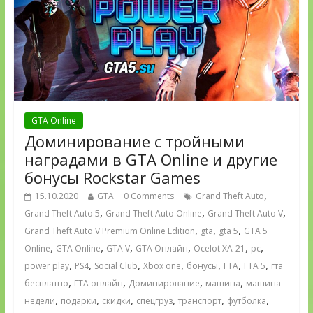
GTA Online
Доминирование с тройными
наградами в GTA Online и другие
бонусы Rockstar Games
,
15.10.2020
GTA
0 Comments
Grand Theft Auto
,
,
,
Grand Theft Auto 5
Grand Theft Auto Online
Grand Theft Auto V
,
,
,
Grand Theft Auto V Premium Online Edition
gta
gta 5
GTA 5
,
,
,
,
,
,
Online
GTA Online
GTA V
GTA Онлайн
Ocelot XA-21
pc
,
,
,
,
,
,
,
power play
PS4
Social Club
Xbox one
бонусы
ГТА
ГТА 5
гта
,
,
,
,
бесплатно
ГТА онлайн
Доминирование
машина
машина
,
,
,
,
,
,
недели
подарки
скидки
спецгруз
транспорт
футболка