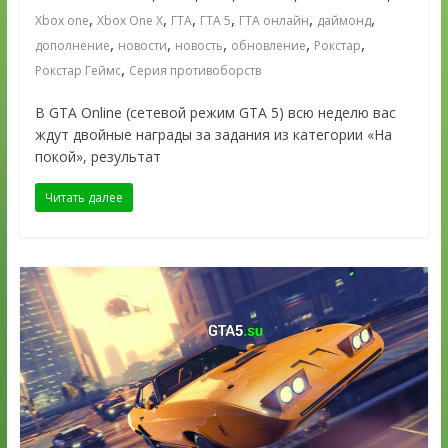
,
,
,
,
,
,
Xbox one
Xbox One X
ГТА
ГТА 5
ГТА онлайн
даймонд
,
,
,
,
,
дополнение
новости
новость
обновление
Рокстар
,
Рокстар Геймс
Серия противоборств
В GTA Online (сетевой режим GTA 5) всю неделю вас
ждут двойные награды за задания из категории «На
покой», результат
Читать далее