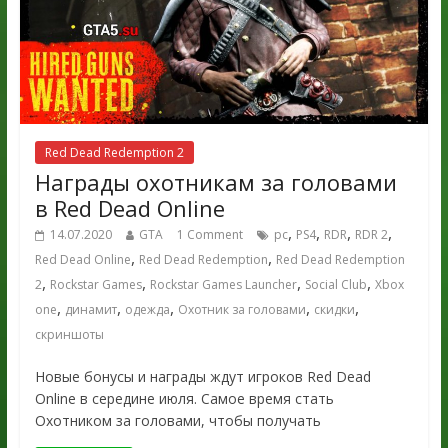
Red Dead Redemption 2
Награды охотникам за головами
в Red Dead Online
,
,
,
,
14.07.2020
GTA
1 Comment
pc
PS4
RDR
RDR 2
,
,
Red Dead Online
Red Dead Redemption
Red Dead Redemption
,
,
,
,
2
Rockstar Games
Rockstar Games Launcher
Social Club
Xbox
,
,
,
,
,
one
динамит
одежда
Охотник за головами
скидки
скриншоты
Новые бонусы и награды ждут игроков Red Dead
Online в середине июля. Самое время стать
Охотником за головами, чтобы получать