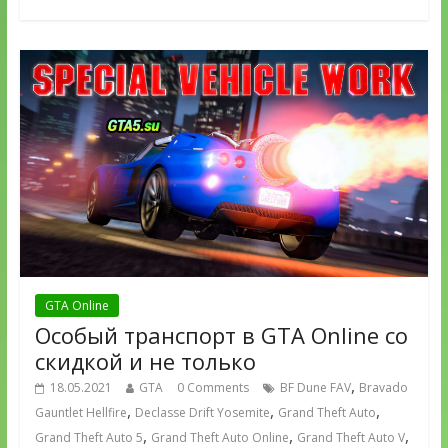
GTA Online
Особый транспорт в GTA Online со
скидкой и не только
,
18.05.2021
GTA
0 Comments
BF Dune FAV
Bravado
,
,
,
Gauntlet Hellfire
Declasse Drift Yosemite
Grand Theft Auto
,
,
,
Grand Theft Auto 5
Grand Theft Auto Online
Grand Theft Auto V