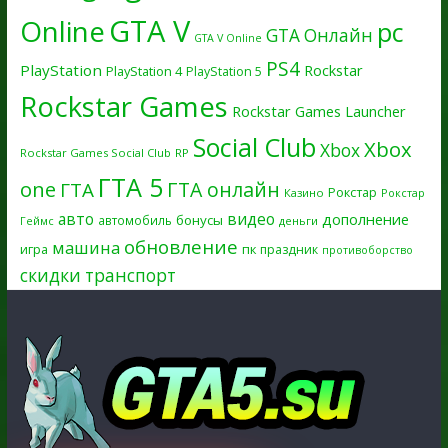
GTA V
Online
pc
GTA Онлайн
GTA V Online
PS4
PlayStation
Rockstar
PlayStation 4
PlayStation 5
Rockstar Games
Rockstar Games Launcher
Social Club
Xbox
Xbox
Rockstar Games Social Club
RP
ГТА 5
one
ГТА онлайн
ГТА
Рокстар
Казино
Рокстар
авто
видео
дополнение
бонусы
автомобиль
Геймс
деньги
обновление
машина
игра
пк
праздник
противоборство
скидки
транспорт