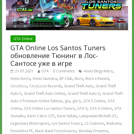
GTA Online
GTA Online Los Santos Tuners
обновление Тюнинг в Лос-
Сантосе уже в игре
,
21.07.2021
GTA
0 Comments
Annis Elegy Retro
,
,
,
,
,
Annis Euros
Annis Savestra
BF Club
Born
Born x Raised
,
,
,
Circoloco
CircoLoco Records
Grand Theft Auto
Grand Theft
,
,
,
Auto 5
Grand Theft Auto Online
Grand Theft Auto V
Grand Theft
,
,
,
,
Auto V Premium Online Edition
gta
gta 5
GTA 5 Online
GTA
,
,
,
,
Online
GTA Online Los Santos Tuners
GTA V
GTA V Online
GTA
,
,
,
,
Онлайн
Karin Calico GTF
Karin Sultan
Lampadati Michelli GT
,
,
,
Legendary Motorsport
Los Santos Tuners
LS Customs
Maibatsu
,
,
,
Penumbra FF
Maze Bank Foreclosures
Monday Dreamin