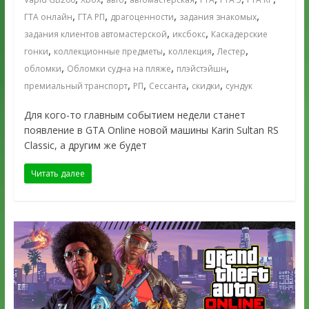
,
,
,
,
ГТА онлайн
ГТА РП
драгоценности
задания знакомых
,
,
задания клиентов автомастерской
иксбокс
Каскадерские
,
,
,
,
гонки
коллекционные предметы
коллекция
Лестер
,
,
,
обломки
Обломки судна на пляже
плэйстэйшн
,
,
,
,
премиальный транспорт
РП
Сессанта
скидки
сундук
Для кого-то главным событием недели станет
появление в GTA Online новой машины Karin Sultan RS
Classic, а другим же будет
Читать далее