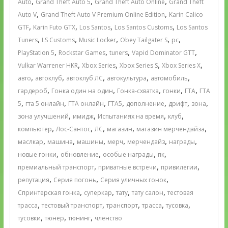
,
,
,
Auto
Grand Theft Auto 5
Grand Theft Auto Online
Grand Theft
,
,
Auto V
Grand Theft Auto V Premium Online Edition
Karin Calico
,
,
,
,
GTF
Karin Futo GTX
Los Santos
Los Santos Customs
Los Santos
,
,
,
,
,
Tuners
LS Customs
Music Locker
Obey Tailgater S
pc
,
,
,
,
PlayStation 5
Rockstar Games
tuners
Vapid Dominator GTT
,
,
,
,
Vulkar Warrener HKR
Xbox Series
Xbox Series S
Xbox Series X
,
,
,
,
,
авто
автоклуб
автоклуб ЛС
автокультура
автомобиль
,
,
,
,
,
гардероб
Гонка один на один
Гонка-схватка
гонки
ГТА
ГТА
,
,
,
,
,
,
,
5
гта 5 онлайн
ГТА онлайн
ГТА5
дополнение
дрифт
зона
,
,
,
,
зона улучшений
имидж
Испытаниях на время
клуб
,
,
,
,
,
компьютер
Лос-Сантос
ЛС
магазин
магазин мерчендайза
,
,
,
,
,
,
маслкар
машина
машины
мерч
мерчендайз
награды
,
,
,
,
новые гонки
обновление
особые награды
пк
,
,
,
премиальный транспорт
приватные встречи
привилегии
,
,
,
репутация
Серия погонь
Серия уличных гонок
,
,
,
,
Спринтерская гонка
суперкар
тату
тату салон
тестовая
,
,
,
,
,
трасса
тестовый транспорт
транспорт
трасса
тусовка
,
,
,
тусовки
тюнер
тюнинг
членство