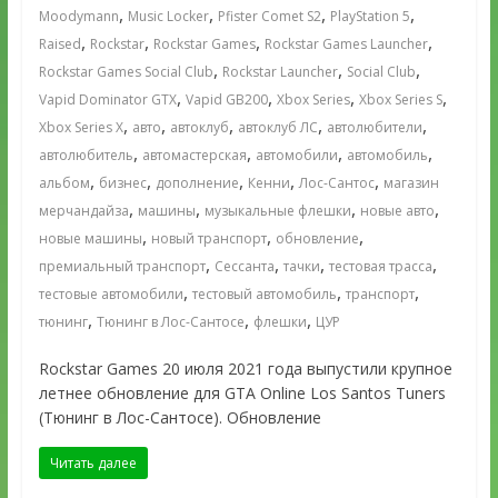
,
,
,
,
Moodymann
Music Locker
Pfister Comet S2
PlayStation 5
,
,
,
,
Raised
Rockstar
Rockstar Games
Rockstar Games Launcher
,
,
,
Rockstar Games Social Club
Rockstar Launcher
Social Club
,
,
,
,
Vapid Dominator GTX
Vapid GB200
Xbox Series
Xbox Series S
,
,
,
,
,
Xbox Series X
авто
автоклуб
автоклуб ЛС
автолюбители
,
,
,
,
автолюбитель
автомастерская
автомобили
автомобиль
,
,
,
,
,
альбом
бизнес
дополнение
Кенни
Лос-Сантос
магазин
,
,
,
,
мерчандайза
машины
музыкальные флешки
новые авто
,
,
,
новые машины
новый транспорт
обновление
,
,
,
,
премиальный транспорт
Сессанта
тачки
тестовая трасса
,
,
,
тестовые автомобили
тестовый автомобиль
транспорт
,
,
,
тюнинг
Тюнинг в Лос-Сантосе
флешки
ЦУР
Rockstar Games 20 июля 2021 года выпустили крупное
летнее обновление для GTA Online Los Santos Tuners
(Тюнинг в Лос-Сантосе). Обновление
Читать далее