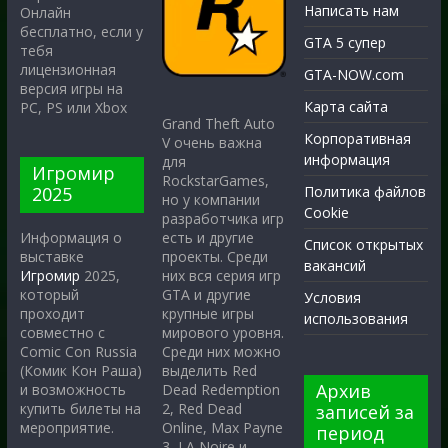
Написать нам
Онлайн
бесплатно, если у
GTA 5 супер
тебя
лицензионная
GTA-NOW.com
версия игры на
Карта сайта
PC, PS или Xbox
Grand Theft Auto
Корпоративная
V очень важна
информация
для
Игромир
RockstarGames,
2025
Политика файлов
но у компании
Cookie
разработчика игр
есть и другие
Информация о
Список открытых
проекты. Среди
выставке
вакансий
них вся серия игр
Игромир
2025,
GTA и другие
который
Условия
крупные игры
проходит
использования
мирового уровня.
совместно с
Среди них можно
Comic Con Russia
выделить Red
(Комик Кон Раша)
Архив
Dead Redemption
и возможность
2, Red Dead
купить билеты на
записей за
Online, Max Payne
мероприятие.
период
3, LA Noire и