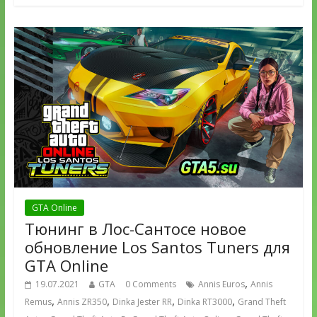
GTA Online
Тюнинг в Лос-Сантосе новое
обновление Los Santos Tuners для
GTA Online
,
19.07.2021
GTA
0 Comments
Annis Euros
Annis
,
,
,
,
Remus
Annis ZR350
Dinka Jester RR
Dinka RT3000
Grand Theft