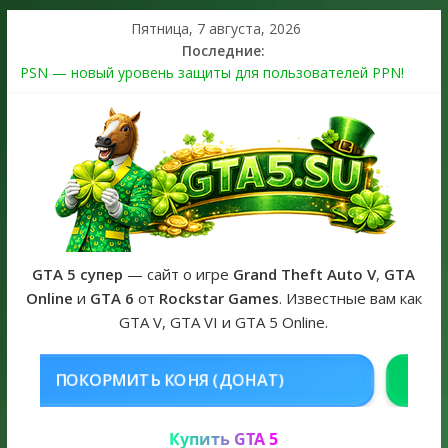
Пятница, 7 августа, 2026
Последние:
PSN — новый уровень защиты для пользователей PPN!
Теперь в каждой подписке
The Kortz Center Heist выйдет в GTA Online уже 14 июля
Регистрация в Rockstar Games Social Club ошибка #1.500.7:
как зарегистрировать аккаунт и войти без проблем в 2026
году
Получайте особые награды в GTA Online по программе
Fine Art Collector
GTA 6 официальная обложка игры и Предзаказ Grand Theft
Auto VI
GTA 5 супер
— сайт о игре
Grand Theft Auto V
,
GTA
Online
и
GTA 6
от
Rockstar Games
. Известные вам как
GTA V, GTA VI и GTA 5 Online.
Я (ДОНАТ)
КУПИТЬ GTA 5 ONLI
Купить GTA 5