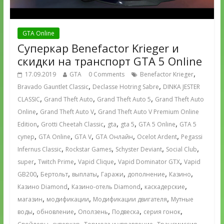
GTA Online
Суперкар Benefactor Krieger и
скидки на транспорт GTA 5 Online
,
17.09.2019
GTA
0 Comments
Benefactor Krieger
,
,
Bravado Gauntlet Classic
Declasse Hotring Sabre
DINKA JESTER
,
,
,
CLASSIC
Grand Theft Auto
Grand Theft Auto 5
Grand Theft Auto
,
,
Online
Grand Theft Auto V
Grand Theft Auto V Premium Online
,
,
,
,
,
Edition
Grotti Cheetah Classic
gta
gta 5
GTA 5 Online
GTA 5
,
,
,
,
,
супер
GTA Online
GTA V
GTA Онлайн
Ocelot Ardent
Pegassi
,
,
,
,
Infernus Classic
Rockstar Games
Schyster Deviant
Social Club
,
,
,
,
super
Twitch Prime
Vapid Clique
Vapid Dominator GTX
Vapid
,
,
,
,
,
,
GB200
Бертольт
выплаты
Гаражи
дополнение
Казино
,
,
,
Казино Diamond
Казино-отель Diamond
каскадерские
,
,
,
магазин
модификации
Модификации двигателя
Мутные
,
,
,
,
,
воды
обновление
Оползень
Подвеска
серия гонок
,
,
,
,