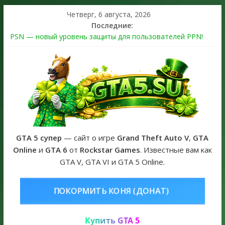
Четверг, 6 августа, 2026
Последние:
PSN — новый уровень защиты для пользователей PPN!
Теперь в каждой подписке
The Kortz Center Heist выйдет в GTA Online уже 14 июля
Регистрация в Rockstar Games Social Club ошибка #1.500.7:
как зарегистрировать аккаунт и войти без проблем в 2026
году
Получайте особые награды в GTA Online по программе
Fine Art Collector
GTA 6 официальная обложка игры и Предзаказ Grand Theft
Auto VI
GTA 5 супер
— сайт о игре
Grand Theft Auto V
,
GTA
Online
и
GTA 6
от
Rockstar Games
. Известные вам как
GTA V, GTA VI и GTA 5 Online.
НЯ (ДОНАТ)
КУПИТЬ GTA 5 ONLI
Купить GTA 5