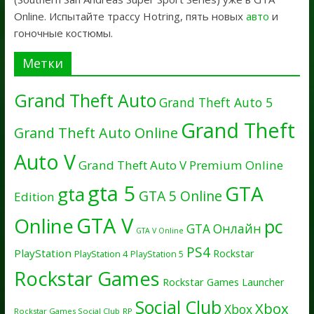
Online. Испытайте трассу Hotring, пять новых
авто
и
гоночные костюмы.
Метки
Grand Theft Auto
Grand Theft Auto 5
Grand Theft
Grand Theft Auto Online
Auto V
Grand Theft Auto V Premium Online
gta 5
GTA
gta
GTA 5 Online
Edition
GTA V
Online
pc
GTA Онлайн
GTA V Online
PS4
PlayStation
Rockstar
PlayStation 4
PlayStation 5
Rockstar Games
Rockstar Games Launcher
Social Club
Xbox
Xbox
Rockstar Games Social Club
RP