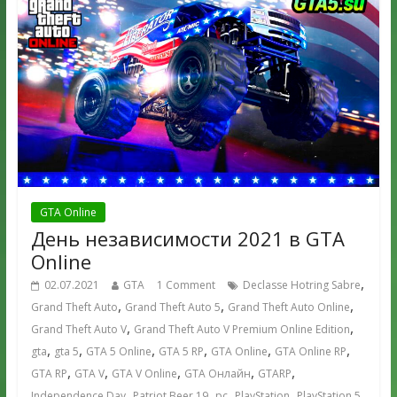
GTA Online
День независимости 2021 в GTA
Online
,
02.07.2021
GTA
1 Comment
Declasse Hotring Sabre
,
,
,
Grand Theft Auto
Grand Theft Auto 5
Grand Theft Auto Online
,
,
Grand Theft Auto V
Grand Theft Auto V Premium Online Edition
,
,
,
,
,
,
gta
gta 5
GTA 5 Online
GTA 5 RP
GTA Online
GTA Online RP
,
,
,
,
,
GTA RP
GTA V
GTA V Online
GTA Онлайн
GTARP
,
,
,
,
,
Independence Day
Patriot Beer 19
pc
PlayStation
PlayStation 5