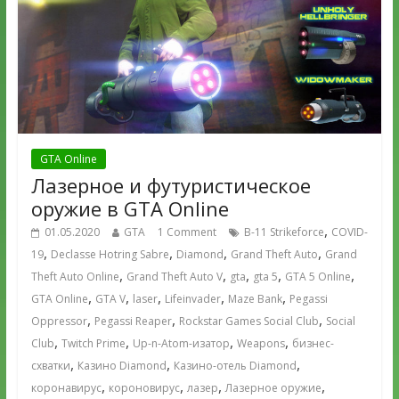
GTA Online
Лазерное и футуристическое
оружие в GTA Online
,
01.05.2020
GTA
1 Comment
B-11 Strikeforce
COVID-
,
,
,
,
19
Declasse Hotring Sabre
Diamond
Grand Theft Auto
Grand
,
,
,
,
,
Theft Auto Online
Grand Theft Auto V
gta
gta 5
GTA 5 Online
,
,
,
,
,
GTA Online
GTA V
laser
Lifeinvader
Maze Bank
Pegassi
,
,
,
Oppressor
Pegassi Reaper
Rockstar Games Social Club
Social
,
,
,
,
Club
Twitch Prime
Up-n-Atom-изатор
Weapons
бизнес-
,
,
,
схватки
Казино Diamond
Казино-отель Diamond
,
,
,
,
коронавирус
короновирус
лазер
Лазерное оружие