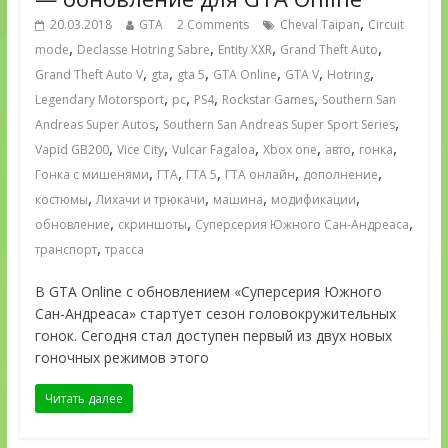
,
20.03.2018
GTA
2 Comments
Cheval Taipan
Circuit
,
,
,
,
mode
Declasse Hotring Sabre
Entity XXR
Grand Theft Auto
,
,
,
,
,
,
Grand Theft Auto V
gta
gta 5
GTA Online
GTA V
Hotring
,
,
,
,
Legendary Motorsport
pc
PS4
Rockstar Games
Southern San
,
,
Andreas Super Autos
Southern San Andreas Super Sport Series
,
,
,
,
,
,
Vapid GB200
Vice City
Vulcar Fagaloa
Xbox one
авто
гонка
,
,
,
,
,
Гонка с мишенями
ГТА
ГТА 5
ГТА онлайн
дополнение
,
,
,
,
костюмы
Лихачи и трюкачи
машина
модификации
,
,
,
обновление
скриншоты
Суперсерия Южного Сан-Андреаса
,
транспорт
трасса
В GTA Online с обновлением «Суперсерия Южного
Сан-Андреаса» стартует сезон головокружительных
гонок. Сегодня стал доступен первый из двух новых
гоночных режимов этого
Читать далее