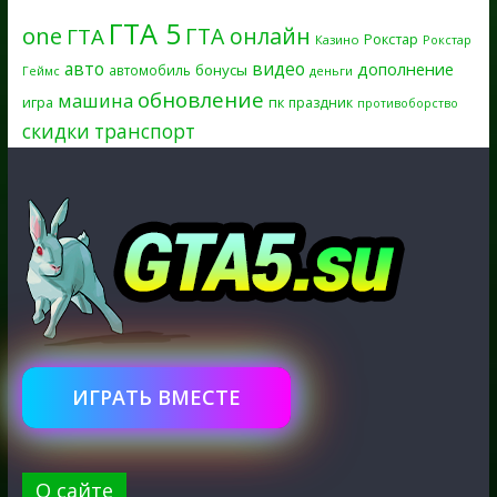
ГТА 5
one
ГТА онлайн
ГТА
Рокстар
Казино
Рокстар
авто
видео
дополнение
бонусы
автомобиль
Геймс
деньги
обновление
машина
игра
пк
праздник
противоборство
скидки
транспорт
ИГРАТЬ ВМЕСТЕ
О сайте