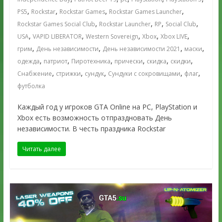
,
,
,
,
PS5
Rockstar
Rockstar Games
Rockstar Games Launcher
,
,
,
,
Rockstar Games Social Club
Rockstar Launcher
RP
Social Club
,
,
,
,
,
USA
VAPID LIBERATOR
Western Sovereign
Xbox
Xbox LIVE
,
,
,
,
грим
День независимости
День независимости 2021
маски
,
,
,
,
,
,
одежда
патриот
Пиротехника
прически
скидка
скидки
,
,
,
,
,
Снабжение
стрижки
сундук
Сундуки с сокровищами
флаг
футболка
Каждый год у игроков GTA Online на PC, PlayStation и
Xbox есть возможность отпраздновать День
независимости. В честь праздника Rockstar
Читать далее