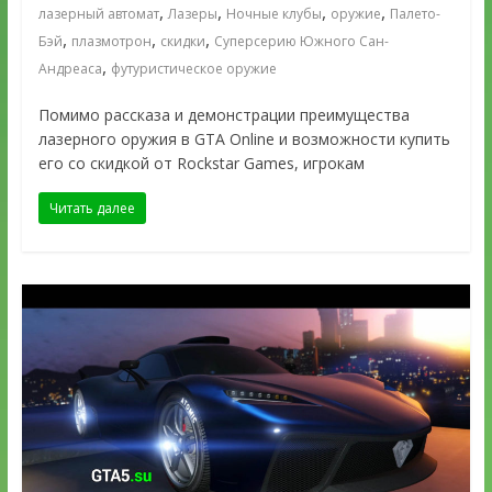
,
,
,
,
лазерный автомат
Лазеры
Ночные клубы
оружие
Палето-
,
,
,
Бэй
плазмотрон
скидки
Суперсерию Южного Сан-
,
Андреаса
футуристическое оружие
Помимо рассказа и демонстрации преимущества
лазерного оружия в GTA Online и возможности купить
его со скидкой от Rockstar Games, игрокам
Читать далее