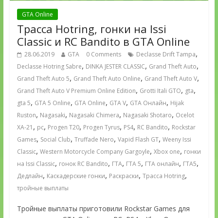
GTA Online
Трасса Hotring, гонки на Issi
Classic и RC Bandito в GTA Online
,
28.06.2019
GTA
0 Comments
Declasse Drift Tampa
,
,
,
Declasse Hotring Sabre
DINKA JESTER CLASSIC
Grand Theft Auto
,
,
,
Grand Theft Auto 5
Grand Theft Auto Online
Grand Theft Auto V
,
,
,
Grand Theft Auto V Premium Online Edition
Grotti Itali GTO
gta
,
,
,
,
,
gta 5
GTA 5 Online
GTA Online
GTA V
GTA Онлайн
Hijak
,
,
,
,
Ruston
Nagasaki
Nagasaki Chimera
Nagasaki Shotaro
Ocelot
,
,
,
,
,
,
XA-21
pc
Progen T20
Progen Tyrus
PS4
RC Bandito
Rockstar
,
,
,
,
Games
Social Club
Truffade Nero
Vapid Flash GT
Weeny Issi
,
,
,
Classic
Western Motorcycle Company Gargoyle
Xbox one
гонки
,
,
,
,
,
,
на Issi Classic
гонок RC Bandito
ГТА
ГТА 5
ГТА онлайн
ГТА5
,
,
,
,
Дедлайн
Каскадерские гонки
Раскраски
Трасса Hotring
тройные выплаты
Тройные выплаты приготовили Rockstar Games для