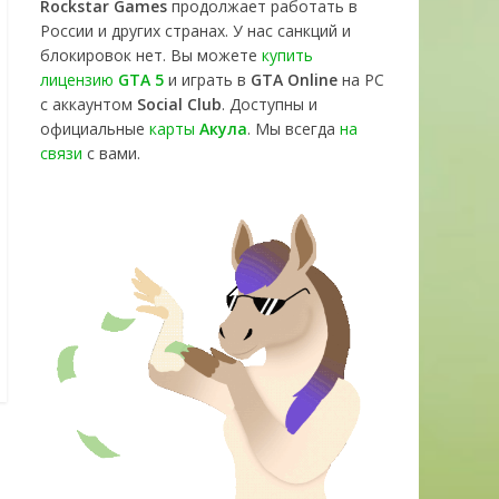
Rockstar Games
продолжает работать в
России и других странах. У нас санкций и
блокировок нет. Вы можете
купить
лицензию
GTA 5
и играть в
GTA Online
на PC
с аккаунтом
Social Club
. Доступны и
официальные
карты
Акула
. Мы всегда
на
связи
с вами.