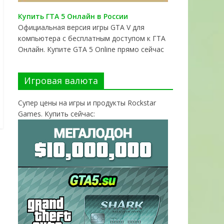
Купить ГТА 5 Онлайн в России
Официальная версия игры GTA V для
компьютера с бесплатным доступом к ГТА
Онлайн. Купите GTA 5 Online прямо сейчас
Игровая валюта
Супер цены на игры и продукты Rockstar
Games. Купить сейчас: