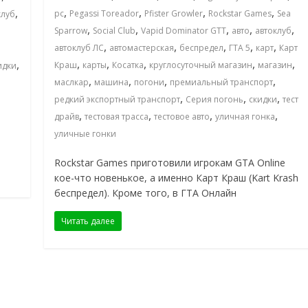
,
,
,
,
,
pc
Pegassi Toreador
Pfister Growler
Rockstar Games
Sea
клуб
,
,
,
,
,
Sparrow
Social Club
Vapid Dominator GTT
авто
автоклуб
,
,
,
,
,
автоклуб ЛС
автомастерская
беспредел
ГТА 5
карт
Карт
,
,
,
,
,
,
Краш
карты
Косатка
круглосуточный магазин
магазин
идки
,
,
,
,
маслкар
машина
погони
премиальный транспорт
,
,
,
редкий экспортный транспорт
Серия погонь
скидки
тест
,
,
,
,
драйв
тестовая трасса
тестовое авто
уличная гонка
уличные гонки
Rockstar Games приготовили игрокам GTA Online
кое-что новенькое, а именно Карт Краш (Kart Krash
беспредел). Кроме того, в ГТА Онлайн
Читать далее