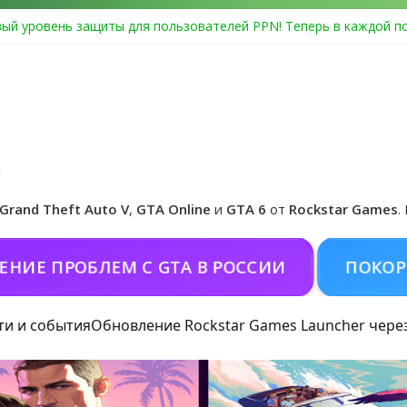
ый уровень защиты для пользователей PPN! Теперь в каждой п
Center Heist выйдет в GTA Online уже 14 июля
я в Rockstar Games Social Club ошибка #1.500.7: как зарегистри
особые награды в GTA Online по программе Fine Art Collector
иальная обложка игры и Предзаказ Grand Theft Auto VI
Grand Theft Auto V
,
GTA Online
и
GTA 6
от
Rockstar Games
.
РОБЛЕМ С GTA В РОССИИ
ПОКОРМИТЬ 
ти и события
Обновление Rockstar Games Launcher чере