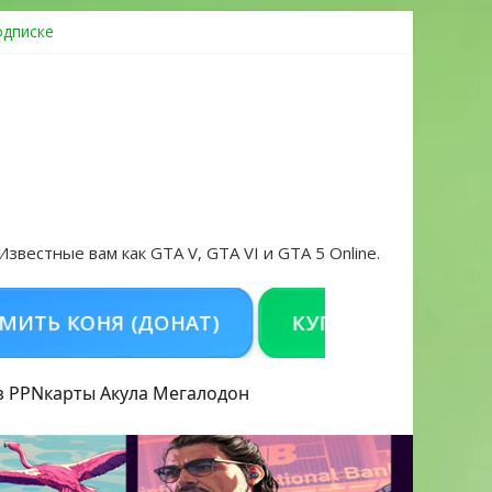
одписке
ровать аккаунт и войти без проблем в 2026 году
 Известные вам как GTA V, GTA VI и GTA 5 Online.
КОНЯ (ДОНАТ)
КУПИТЬ GTA 5 ONLINE НА
з PPN
карты Акула
Мегалодон