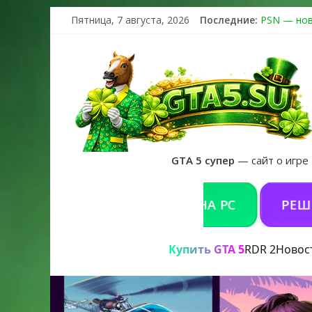
Пятница, 7 августа, 2026
Последние:
PSN — нов
The Kortz 
Регистраци
Получайте 
GTA 6 офиц
GTA 5 супер
— сайт о игре
КУПИТЬ GTA 5 ONLINE НА PC
РЕШЕНИЕ П
Купить GTA 5
RDR 2
Новос