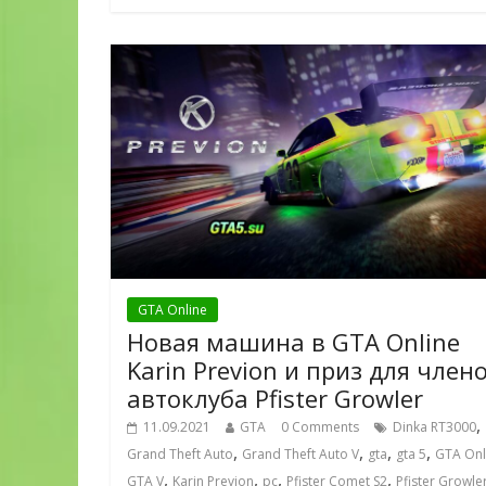
GTA Online
Новая машина в GTA Online
Karin Previon и приз для член
автоклуба Pfister Growler
,
11.09.2021
GTA
0 Comments
Dinka RT3000
,
,
,
,
Grand Theft Auto
Grand Theft Auto V
gta
gta 5
GTA Onl
,
,
,
,
GTA V
Karin Previon
pc
Pfister Comet S2
Pfister Growle