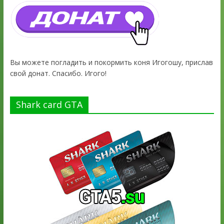
Вы можете погладить и покормить коня Игогошу, прислав
свой донат. Спасибо. Игого!
Shark card GTA