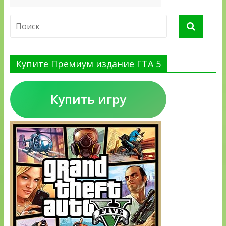
Купите Премиум издание ГТА 5
Купить игру