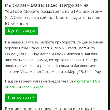
Мы снимаем для вас видео и загружаем на
YouTube. Можете посмотреть на GTA 5 или стрим
GTA Online прямо сейчас. Просто зайдите на наш
Ютуб канал.
Купить игру
На нашем сайте вы можете приобрести лицензионную
версию игры Grand Theft Auto V и Grand Theft Auto
Online. Для PC, PlayStation и Xbox имеются в наличии
платежные карты Акула, которые позволяют быстро
пополнить счет в игре. Онлайн оплата банковскими
картами Visa, MasterCard, Maestro, Мир, JCB, UnionPay.
Наш интернет-магазин предлагает Вам
купить ГТА 5
онлайн
и
карты Акула
Как купить?
Возник вопрос по покупке товара или оплате