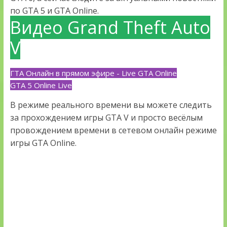
по GTA 5 и GTA Online.
Видео Grand Theft Auto
V
ГТА Онлайн в прямом эфире - Live GTA Online
GTA 5 Online Live
В режиме реального времени вы можете следить
за прохождением игры GTA V и просто весёлым
провождением времени в сетевом онлайн режиме
игры GTA Online.