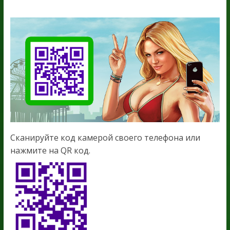
Сканируйте код камерой своего телефона или
нажмите на QR код.