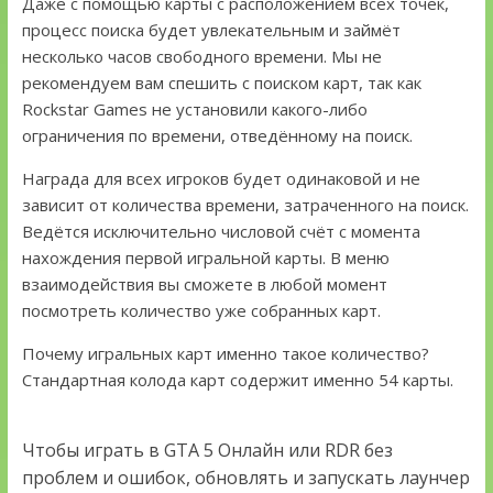
Даже с помощью карты с расположением всех точек,
процесс поиска будет увлекательным и займёт
несколько часов свободного времени. Мы не
рекомендуем вам спешить с поиском карт, так как
Rockstar Games не установили какого-либо
ограничения по времени, отведённому на поиск.
Награда для всех игроков будет одинаковой и не
зависит от количества времени, затраченного на поиск.
Ведётся исключительно числовой счёт с момента
нахождения первой игральной карты. В меню
взаимодействия вы сможете в любой момент
посмотреть количество уже собранных карт.
Почему игральных карт именно такое количество?
Стандартная колода карт содержит именно 54 карты.
Чтобы играть в GTA 5 Онлайн или RDR без
проблем и ошибок, обновлять и запускать лаунчер