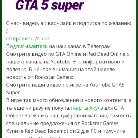
С нас - видео, а с вас - лайк и подписка по желанию
:)
Отправить Донат
Подписывайтесь
на наш канал в Телеграм
Смотрите видео по GTA Online и Red Dead Online с
нашего канала на Youtube. Это информативно и
полезно. В центре внимания на этой неделе
новость от Rockstar Games:
Смотрите наши видео по игре на YouTube GTA5
Super
В игре так много обновлений и нового контента, а
ты ещё ни разу не покупал
карты Акула
для GTA
Online? Загляни в наш цифровой магазин, там есть
специальные предложения от Rockstar Games.
Купите Red Dead Redemption 2 для PC и получите