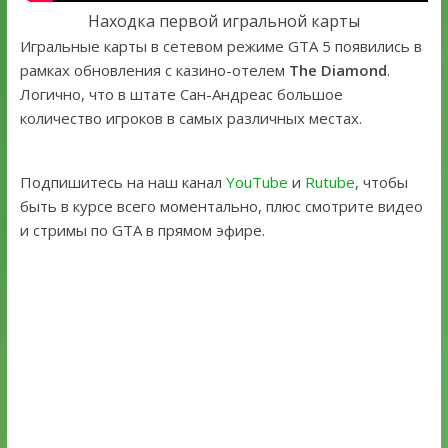
Находка первой игральной карты
Игральные карты в сетевом режиме GTA 5 появились в
рамках обновления с казино-отелем
The Diamond
.
Логично, что в штате Сан-Андреас большое
количество игроков в самых различных местах.
Подпишитесь на наш канал
YouTube
и
Rutube
, чтобы
быть в курсе всего моментально, плюс смотрите видео
и стримы по GTA в прямом эфире.