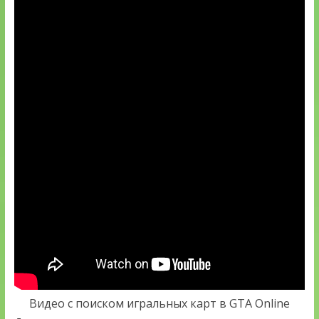
Видео с поиском игральных карт в GTA Online