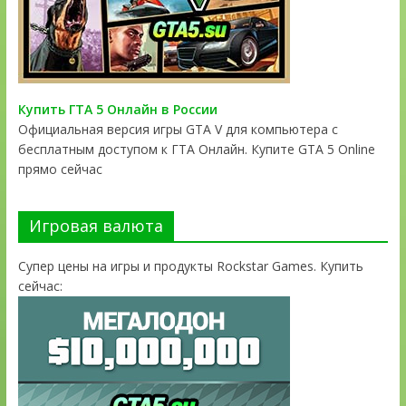
Купить ГТА 5 Онлайн в России
Официальная версия игры GTA V для компьютера с
бесплатным доступом к ГТА Онлайн. Купите GTA 5 Online
прямо сейчас
Игровая валюта
Супер цены на игры и продукты Rockstar Games. Купить
сейчас: