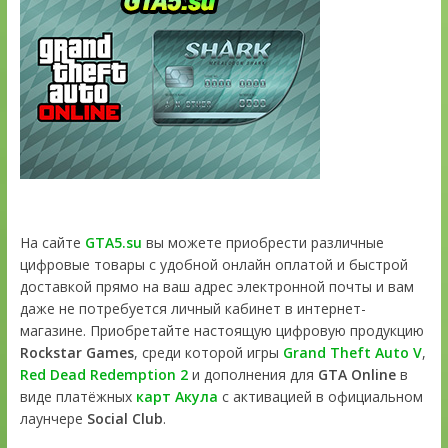
На сайте
GTA5.su
вы можете приобрести различные
цифровые товары с удобной онлайн оплатой и быстрой
доставкой прямо на ваш адрес электронной почты и вам
даже не потребуется личный кабинет в интернет-
магазине. Приобретайте настоящую цифровую продукцию
Rockstar Games
, среди которой игры
Grand Theft Auto V
,
Red Dead Redemption 2
и дополнения для
GTA Online
в
виде платёжных
карт Акула
с активацией в официальном
лаунчере
Social Club
.