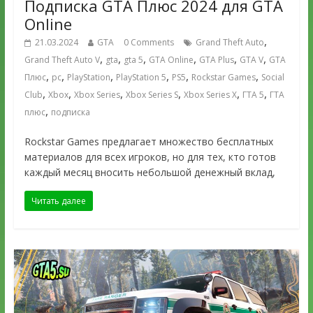
Подписка GTA Плюс 2024 для GTA
Online
,
21.03.2024
GTA
0 Comments
Grand Theft Auto
,
,
,
,
,
,
Grand Theft Auto V
gta
gta 5
GTA Online
GTA Plus
GTA V
GTA
,
,
,
,
,
,
Плюс
pc
PlayStation
PlayStation 5
PS5
Rockstar Games
Social
,
,
,
,
,
,
Club
Xbox
Xbox Series
Xbox Series S
Xbox Series X
ГТА 5
ГТА
,
плюс
подписка
Rockstar Games предлагает множество бесплатных
материалов для всех игроков, но для тех, кто готов
каждый месяц вносить небольшой денежный вклад,
Читать далее