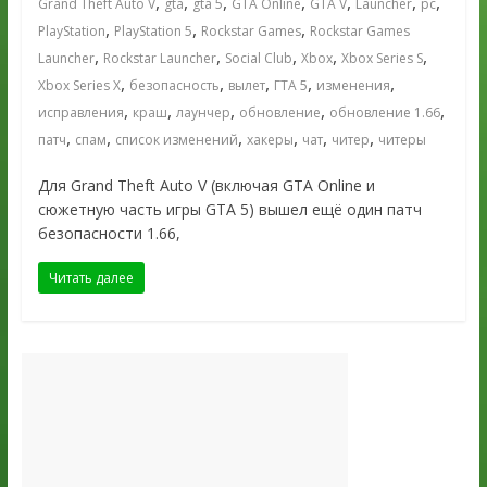
,
,
,
,
,
,
,
Grand Theft Auto V
gta
gta 5
GTA Online
GTA V
Launcher
pc
,
,
,
PlayStation
PlayStation 5
Rockstar Games
Rockstar Games
,
,
,
,
,
Launcher
Rockstar Launcher
Social Club
Xbox
Xbox Series S
,
,
,
,
,
Xbox Series X
безопасность
вылет
ГТА 5
изменения
,
,
,
,
,
исправления
краш
лаунчер
обновление
обновление 1.66
,
,
,
,
,
,
патч
спам
список изменений
хакеры
чат
читер
читеры
Для Grand Theft Auto V (включая GTA Online и
сюжетную часть игры GTA 5) вышел ещё один патч
безопасности 1.66,
Читать далее