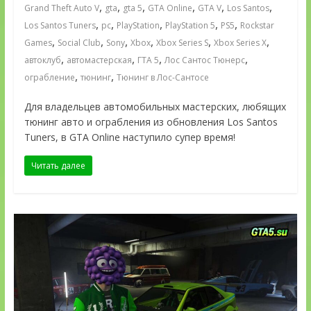
,
,
,
,
,
,
Grand Theft Auto V
gta
gta 5
GTA Online
GTA V
Los Santos
,
,
,
,
,
Los Santos Tuners
pc
PlayStation
PlayStation 5
PS5
Rockstar
,
,
,
,
,
,
Games
Social Club
Sony
Xbox
Xbox Series S
Xbox Series X
,
,
,
,
автоклуб
автомастерская
ГТА 5
Лос Сантос Тюнерс
,
,
ограбление
тюнинг
Тюнинг в Лос-Сантосе
Для владельцев автомобильных мастерских, любящих
тюнинг авто и ограбления из обновления Los Santos
Tuners, в GTA Online наступило супер время!
Читать далее