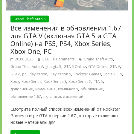
Grand Theft Auto 5
Все изменения в обновлении 1.67
для GTA V (включая GTA 5 и GTA
Online) на PS5, PS4, Xbox Series,
Xbox One, PC
,
20.06.2023
GTA
0 Comments
Grand Theft Auto
,
,
,
,
,
,
Grand Theft Auto V
gta
gta 5
GTA 5 Online
GTA Online
GTA V
,
,
,
,
,
,
GTAV
pc
PlayStation
PlayStation 5
Rockstar Games
Social Club
,
,
,
,
,
Xbox
Xbox Series
Xbox Series S
Xbox Series X
ГТА 5
,
,
,
,
дополнение
изменения
компьютер
обновление
,
,
обновление 1.67
пк
список изменений
Смотрите полный список всех изменений от Rockstar
Games в игре GTA V версии 1.67 , которые включают
новые материалы для