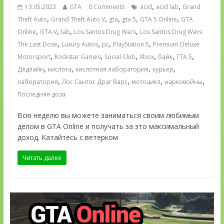
,
,
13.05.2023
GTA
0 Comments
acid
acid lab
Grand
,
,
,
,
,
Theft Auto
Grand Theft Auto V
gta
gta 5
GTA 5 Online
GTA
,
,
,
,
Online
GTA V
lab
Los Santos Drug Wars
Los Santos Drug Wars
,
,
,
,
The Last Dose
Luxury Autos
pc
PlayStation 5
Premium Deluxe
,
,
,
,
,
,
Motorsport
Rockstar Games
Social Club
Xbox
байк
ГТА 5
,
,
,
,
Дедлайн
кислота
кислотная лаборатория
курьер
,
,
,
,
лаборатория
Лос Сантос Драг Варс
мотоцикл
нарковойны
Последняя доза
Всю неделю вы можете заниматься своим любимым
делом в GTA Online и получать за это максимальный
доход. Катайтесь с ветерком
Читать далее