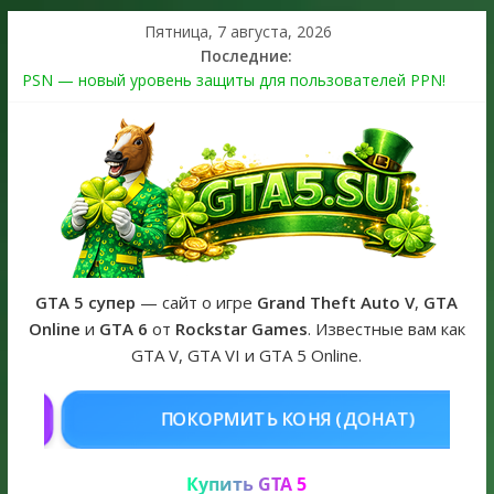
Пятница, 7 августа, 2026
Последние:
PSN — новый уровень защиты для пользователей PPN!
Теперь в каждой подписке
The Kortz Center Heist выйдет в GTA Online уже 14 июля
Регистрация в Rockstar Games Social Club ошибка #1.500.7:
как зарегистрировать аккаунт и войти без проблем в 2026
году
Получайте особые награды в GTA Online по программе
Fine Art Collector
GTA 6 официальная обложка игры и Предзаказ Grand Theft
Auto VI
GTA 5 супер
— сайт о игре
Grand Theft Auto V
,
GTA
Online
и
GTA 6
от
Rockstar Games
. Известные вам как
GTA V, GTA VI и GTA 5 Online.
НЯ (ДОНАТ)
КУПИТЬ GTA 5 ONL
Купить GTA 5