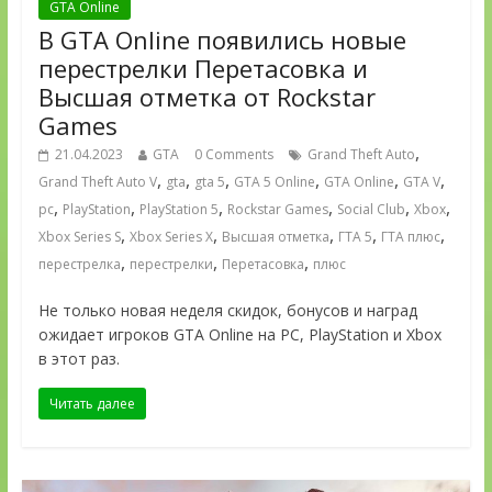
GTA Online
В GTA Online появились новые
перестрелки Перетасовка и
Высшая отметка от Rockstar
Games
,
21.04.2023
GTA
0 Comments
Grand Theft Auto
,
,
,
,
,
,
Grand Theft Auto V
gta
gta 5
GTA 5 Online
GTA Online
GTA V
,
,
,
,
,
,
pc
PlayStation
PlayStation 5
Rockstar Games
Social Club
Xbox
,
,
,
,
,
Xbox Series S
Xbox Series X
Высшая отметка
ГТА 5
ГТА плюс
,
,
,
перестрелка
перестрелки
Перетасовка
плюс
Не только новая неделя скидок, бонусов и наград
ожидает игроков GTA Online на PC, PlayStation и Xbox
в этот раз.
Читать далее