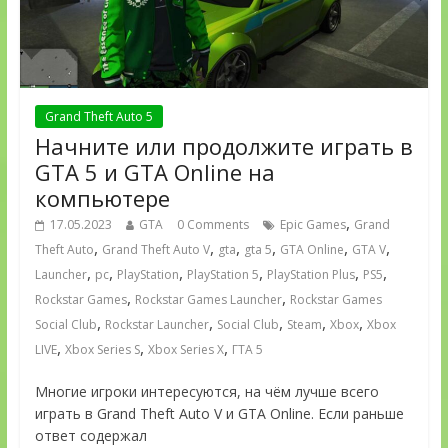
Grand Theft Auto 5
Начните или продолжите играть в
GTA 5 и GTA Online на
компьютере
,
17.05.2023
GTA
0 Comments
Epic Games
Grand
,
,
,
,
,
,
Theft Auto
Grand Theft Auto V
gta
gta 5
GTA Online
GTA V
,
,
,
,
,
,
Launcher
pc
PlayStation
PlayStation 5
PlayStation Plus
PS5
,
,
Rockstar Games
Rockstar Games Launcher
Rockstar Games
,
,
,
,
,
Social Club
Rockstar Launcher
Social Club
Steam
Xbox
Xbox
,
,
,
LIVE
Xbox Series S
Xbox Series X
ГТА 5
Многие игроки интересуются, на чём лучше всего
играть в Grand Theft Auto V и GTA Online. Если раньше
ответ содержал