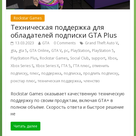
Rockstar Games
Техническая поддержка для
обладателей подписки GTA Plus
,
13.03.2023
GTA
0 Comments
Grand Theft Auto V
,
,
,
,
,
,
,
gta
gta 5
GTA Online
GTA V
pc
PlayStation
PlayStation 5
,
,
,
,
,
PlayStation Plus
Rockstar Games
Social Club
support
Xbox
,
,
,
,
Xbox Series S
Xbox Series X
ГТА 5
ГТА плюс
отменить
,
,
,
,
,
подписку
плюс
поддержка
подписка
продлить подписку
,
,
рокстар плюс
техническая поддержка
членство
Rockstar Games оказывает качественную техническую
поддержку по своим продуктам, включая GTA+ в
полном объёме. Скорость ответа и быстрое решение
не
Читать далее