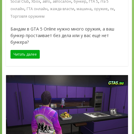
,
,
,
,
,
,
Social Club
Xbox
авто
автосалон
бункер
ГТА 5
гта 5
,
,
,
,
,
,
онлайн
ГТА онлайн
жажда власти
машина
оружие
пк
Торговля оружием
Бандам в GTA 5 Online нужно много оружия, а ваш
бункер простаивает без дела или у вас ещё нет
бункера?
Читать далее