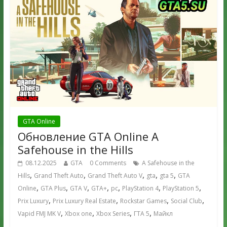
GTA Online
Обновление GTA Online A
Safehouse in the Hills
08.12.2025
GTA
0 Comments
A Safehouse in the
,
,
,
,
,
Hills
Grand Theft Auto
Grand Theft Auto V
gta
gta 5
GTA
,
,
,
,
,
,
,
Online
GTA Plus
GTA V
GTA+
pc
PlayStation 4
PlayStation 5
,
,
,
,
Prix Luxury
Prix Luxury Real Estate
Rockstar Games
Social Club
,
,
,
,
Vapid FMJ MK V
Xbox one
Xbox Series
ГТА 5
Майкл