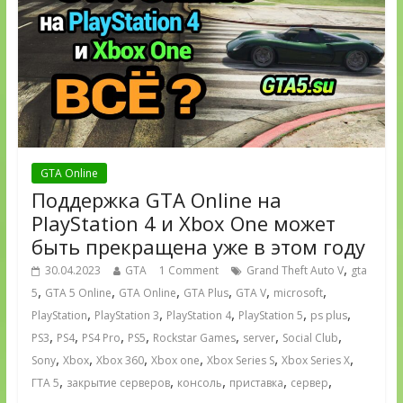
GTA Online
Поддержка GTA Online на
PlayStation 4 и Xbox One может
быть прекращена уже в этом году
,
30.04.2023
GTA
1 Comment
Grand Theft Auto V
gta
,
,
,
,
,
,
5
GTA 5 Online
GTA Online
GTA Plus
GTA V
microsoft
,
,
,
,
,
PlayStation
PlayStation 3
PlayStation 4
PlayStation 5
ps plus
,
,
,
,
,
,
,
PS3
PS4
PS4 Pro
PS5
Rockstar Games
server
Social Club
,
,
,
,
,
,
Sony
Xbox
Xbox 360
Xbox one
Xbox Series S
Xbox Series X
,
,
,
,
,
ГТА 5
закрытие серверов
консоль
приставка
сервер