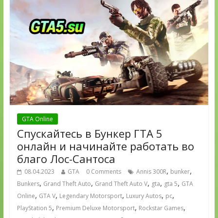
GTA Online
Спускайтесь в Бункер ГТА 5
онлайн и начинайте работать во
благо Лос-Сантоса
,
,
08.04.2023
GTA
0 Comments
Annis 300R
bunker
,
,
,
,
,
Bunkers
Grand Theft Auto
Grand Theft Auto V
gta
gta 5
GTA
,
,
,
,
,
Online
GTA V
Legendary Motorsport
Luxury Autos
pc
,
,
,
PlayStation 5
Premium Deluxe Motorsport
Rockstar Games