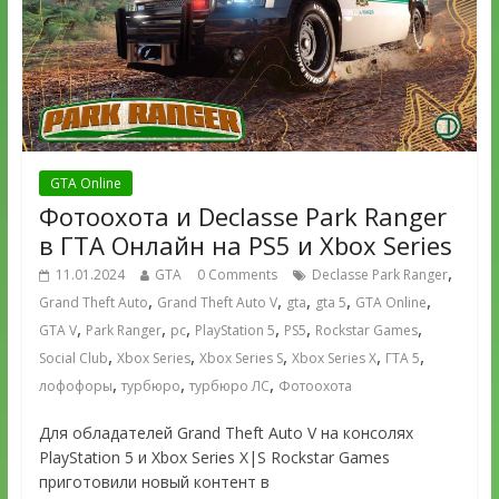
GTA Online
Фотоохота и Declasse Park Ranger
в ГТА Онлайн на PS5 и Xbox Series
,
11.01.2024
GTA
0 Comments
Declasse Park Ranger
,
,
,
,
,
Grand Theft Auto
Grand Theft Auto V
gta
gta 5
GTA Online
,
,
,
,
,
,
GTA V
Park Ranger
pc
PlayStation 5
PS5
Rockstar Games
,
,
,
,
,
Social Club
Xbox Series
Xbox Series S
Xbox Series X
ГТА 5
,
,
,
лофофоры
турбюро
турбюро ЛС
Фотоохота
Для обладателей Grand Theft Auto V на консолях
PlayStation 5 и Xbox Series X|S Rockstar Games
приготовили новый контент в