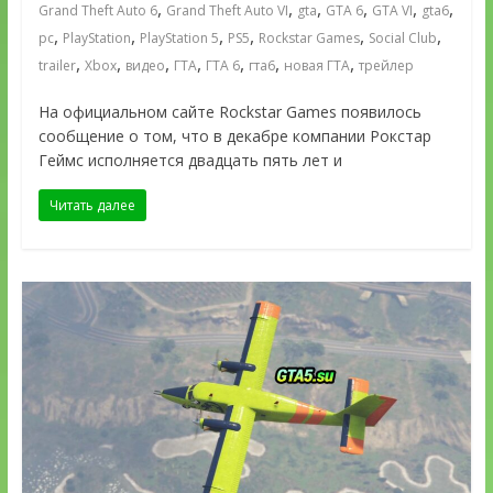
,
,
,
,
,
,
Grand Theft Auto 6
Grand Theft Auto VI
gta
GTA 6
GTA VI
gta6
,
,
,
,
,
,
pc
PlayStation
PlayStation 5
PS5
Rockstar Games
Social Club
,
,
,
,
,
,
,
trailer
Xbox
видео
ГТА
ГТА 6
гта6
новая ГТА
трейлер
На официальном сайте Rockstar Games появилось
сообщение о том, что в декабре компании Рокстар
Геймс исполняется двадцать пять лет и
Читать далее