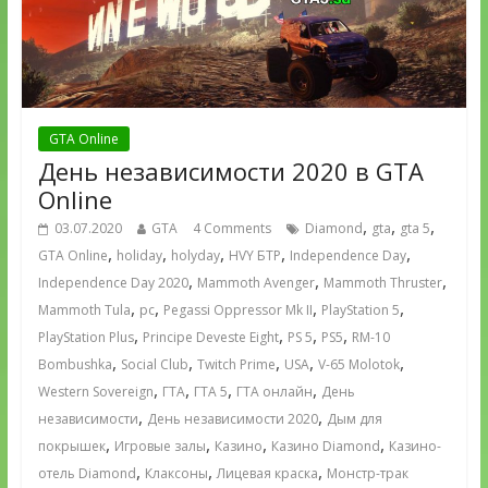
GTA Online
День независимости 2020 в GTA
Online
,
,
,
03.07.2020
GTA
4 Comments
Diamond
gta
gta 5
,
,
,
,
,
GTA Online
holiday
holyday
HVY БТР
Independence Day
,
,
,
Independence Day 2020
Mammoth Avenger
Mammoth Thruster
,
,
,
,
Mammoth Tula
pc
Pegassi Oppressor Mk II
PlayStation 5
,
,
,
,
PlayStation Plus
Principe Deveste Eight
PS 5
PS5
RM-10
,
,
,
,
,
Bombushka
Social Club
Twitch Prime
USA
V-65 Molotok
,
,
,
,
Western Sovereign
ГТА
ГТА 5
ГТА онлайн
День
,
,
независимости
День независимости 2020
Дым для
,
,
,
,
покрышек
Игровые залы
Казино
Казино Diamond
Казино-
,
,
,
отель Diamond
Клаксоны
Лицевая краска
Монстр-трак