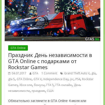
GTA Online
Праздник День независимости в
GTA Online с подарками от
Rockstar Games
,
,
04.07.2017
GTA
1 Comment
Grand Theft Auto V
gta
,
,
,
,
,
,
gta 5
GTA Online
GTA V
Independence Day
pc
PS4
Rockstar
,
,
,
,
,
Games
Xbox one
бонусы
ГТА 5
ГТА онлайн
День
,
,
независимости
праздник
США
Обязательно загляните в GTA Online 4 июля или