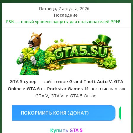
Пятница, 7 августа, 2026
Последние:
PSN — новый уровень защиты для пользователей PPN!
Теперь в каждой подписке
The Kortz Center Heist выйдет в GTA Online уже 14 июля
Регистрация в Rockstar Games Social Club ошибка #1.500.7:
как зарегистрировать аккаунт и войти без проблем в 2026
году
Получайте особые награды в GTA Online по программе
Fine Art Collector
GTA 6 официальная обложка игры и Предзаказ Grand Theft
Auto VI
GTA 5 супер
— сайт о игре
Grand Theft Auto V
,
GTA
Online
и
GTA 6
от
Rockstar Games
. Известные вам как
GTA V, GTA VI и GTA 5 Online.
Я (ДОНАТ)
КУПИТЬ GTA 5 ONLIN
Купить GTA 5