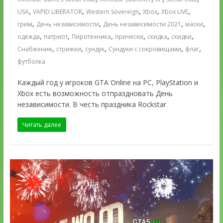
,
,
,
,
,
USA
VAPID LIBERATOR
Western Sovereign
Xbox
Xbox LIVE
,
,
,
,
грим
День независимости
День независимости 2021
маски
,
,
,
,
,
,
одежда
патриот
Пиротехника
прически
скидка
скидки
,
,
,
,
,
Снабжение
стрижки
сундук
Сундуки с сокровищами
флаг
футболка
Каждый год у игроков GTA Online на PC, PlayStation и
Xbox есть возможность отпраздновать День
независимости. В честь праздника Rockstar
Читать далее