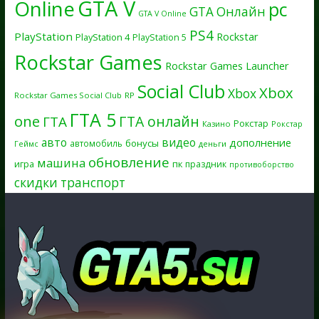
GTA V
Online
pc
GTA Онлайн
GTA V Online
PS4
PlayStation
Rockstar
PlayStation 4
PlayStation 5
Rockstar Games
Rockstar Games Launcher
Social Club
Xbox
Xbox
Rockstar Games Social Club
RP
ГТА 5
one
ГТА онлайн
ГТА
Рокстар
Казино
Рокстар
авто
видео
дополнение
бонусы
автомобиль
Геймс
деньги
обновление
машина
игра
пк
праздник
противоборство
скидки
транспорт