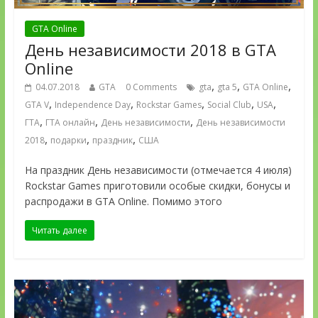
GTA Online
День независимости 2018 в GTA
Online
,
,
,
04.07.2018
GTA
0 Comments
gta
gta 5
GTA Online
,
,
,
,
,
GTA V
Independence Day
Rockstar Games
Social Club
USA
,
,
,
ГТА
ГТА онлайн
День независимости
День независимости
,
,
,
2018
подарки
праздник
США
На праздник День независимости (отмечается 4 июля)
Rockstar Games приготовили особые скидки, бонусы и
распродажи в GTA Online. Помимо этого
Читать далее