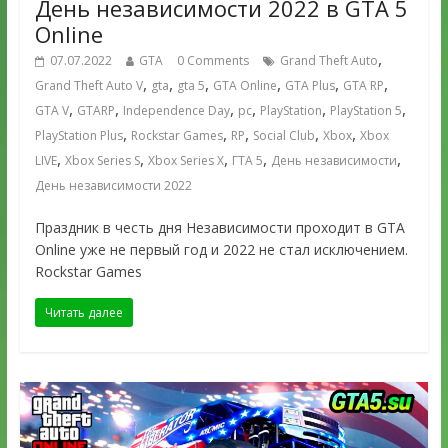
День независимости 2022 в GTA 5
Online
,
07.07.2022
GTA
0 Comments
Grand Theft Auto
,
,
,
,
,
,
Grand Theft Auto V
gta
gta 5
GTA Online
GTA Plus
GTA RP
,
,
,
,
,
,
GTA V
GTARP
Independence Day
pc
PlayStation
PlayStation 5
,
,
,
,
,
PlayStation Plus
Rockstar Games
RP
Social Club
Xbox
Xbox
,
,
,
,
,
LIVE
Xbox Series S
Xbox Series X
ГТА 5
День независимости
День независимости 2022
Праздник в честь дня Независимости проходит в GTA
Online уже не первый год и 2022 не стал исключением.
Rockstar Games
Читать далее