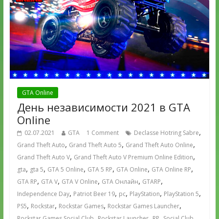
GTA Online
День независимости 2021 в GTA
Online
,
02.07.2021
GTA
1 Comment
Declasse Hotring Sabre
,
,
,
Grand Theft Auto
Grand Theft Auto 5
Grand Theft Auto Online
,
,
Grand Theft Auto V
Grand Theft Auto V Premium Online Edition
,
,
,
,
,
,
gta
gta 5
GTA 5 Online
GTA 5 RP
GTA Online
GTA Online RP
,
,
,
,
,
GTA RP
GTA V
GTA V Online
GTA Онлайн
GTARP
,
,
,
,
,
Independence Day
Patriot Beer 19
pc
PlayStation
PlayStation 5
,
,
,
,
PS5
Rockstar
Rockstar Games
Rockstar Games Launcher
,
,
,
,
Rockstar Games Social Club
Rockstar Launcher
RP
Social Club