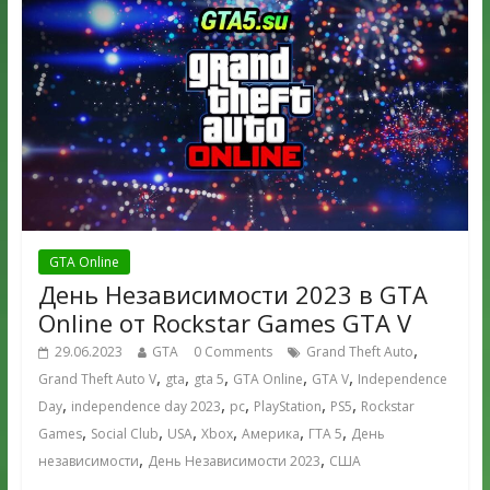
GTA Online
День Независимости 2023 в GTA
Online от Rockstar Games GTA V
,
29.06.2023
GTA
0 Comments
Grand Theft Auto
,
,
,
,
,
Grand Theft Auto V
gta
gta 5
GTA Online
GTA V
Independence
,
,
,
,
,
Day
independence day 2023
pc
PlayStation
PS5
Rockstar
,
,
,
,
,
,
Games
Social Club
USA
Xbox
Америка
ГТА 5
День
,
,
независимости
День Независимости 2023
США