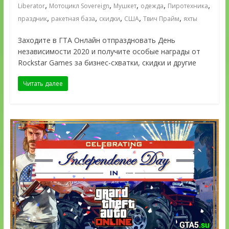
,
,
,
,
,
Liberator
Мотоцикл Sovereign
Мушкет
одежда
Пиротехника
,
,
,
,
,
праздник
ракетная база
скидки
США
Твич Прайм
яхты
Заходите в ГТА Онлайн отпраздновать День
независимости 2020 и получите особые награды от
Rockstar Games за бизнес-схватки, скидки и другие
Читать далее