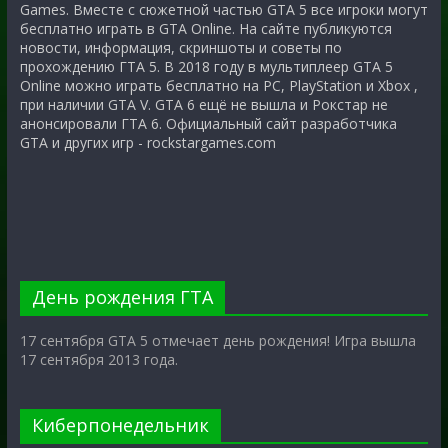
Games. Вместе с сюжетной частью GTA 5 все игроки могут
бесплатно играть в GTA Online. На сайте публикуются
новости, информация, скриншоты и советы по
прохождению ГТА 5. В 2018 году в мультиплеер GTA 5
Online можно играть бесплатно на PC, PlayStation и Xbox ,
при наличии GTA V. GTA 6 ещё не вышла и Рокстар не
анонсировали ГТА 6. Официальный сайт разработчика
GTA и других игр - rockstargames.com
День рождения ГТА
17 сентября GTA 5 отмечает день рождения! Игра вышла
17 сентября 2013 года.
Киберпонедельник