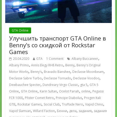
GTA Online
Улучшить транспорт GTA Online в
Benny’s со скидкой от Rockstar
Games
,
20.04.2020
GTA
1 Comment
Albany Buccaneer
,
,
,
Albany Primo
Annis Elegy RH8 Retro
Benny
Benny's Original
,
,
,
,
Motor Works
Benny’s
Bravado Banshee
Declasse Moonbeam
,
,
,
Declasse Sabre Turbo
Declasse Tornado
Declasse Voodoo
,
,
,
Dewbauchee Specter
Dundreary Virgo Classic
gta 5
GTA 5
,
,
,
,
,
Online
GTA Online
Karin Sultan
Ocelot Pariah
online
Pegassi
,
,
,
FCR 1000
Pfister Comet Retro
Principe Diabolus
Progen Itali
,
,
,
,
,
GTB
Rockstar Games
Social Club
Truffade Nero
Vapid Chino
,
,
,
,
,
Vapid Slamvan
Willard Faction
Бенни
дела
задания
задания
,
,