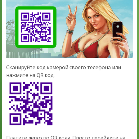
Сканируйте код камерой своего телефона или
нажмите на QR код.
Платите легко по QR коду. Просто перейдите на