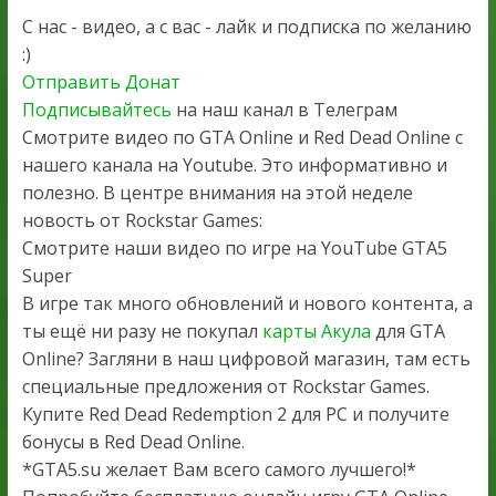
С нас - видео, а с вас - лайк и подписка по желанию
:)
Отправить Донат
Подписывайтесь
на наш канал в Телеграм
Смотрите видео по GTA Online и Red Dead Online с
нашего канала на Youtube. Это информативно и
полезно. В центре внимания на этой неделе
новость от Rockstar Games:
Смотрите наши видео по игре на YouTube GTA5
Super
В игре так много обновлений и нового контента, а
ты ещё ни разу не покупал
карты Акула
для GTA
Online? Загляни в наш цифровой магазин, там есть
специальные предложения от Rockstar Games.
Купите Red Dead Redemption 2 для PC и получите
бонусы в Red Dead Online.
*GTA5.su желает Вам всего самого лучшего!*