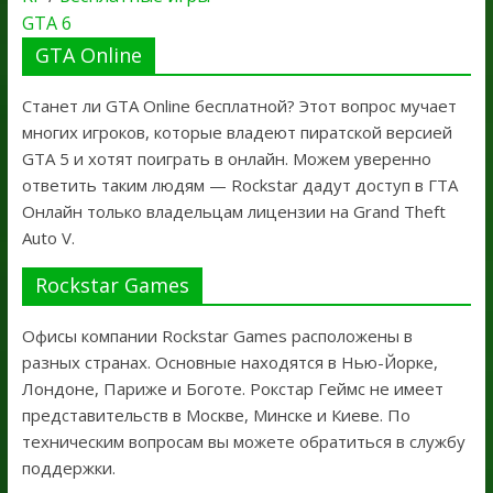
GTA 6
GTA Online
Станет ли GTA Online бесплатной? Этот вопрос мучает
многих игроков, которые владеют пиратской версией
GTA 5 и хотят поиграть в онлайн. Можем уверенно
ответить таким людям — Rockstar дадут доступ в ГТА
Онлайн только владельцам лицензии на Grand Theft
Auto V.
Rockstar Games
Офисы компании Rockstar Games расположены в
разных странах. Основные находятся в Нью-Йорке,
Лондоне, Париже и Боготе. Рокстар Геймс не имеет
представительств в Москве, Минске и Киеве. По
техническим вопросам вы можете обратиться в службу
поддержки.