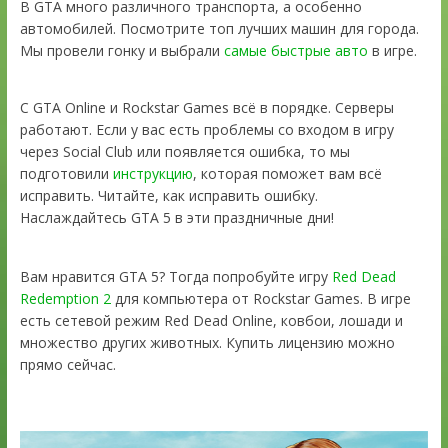
В GTA много различного транспорта, а особенно
автомобилей. Посмотрите топ лучших машин для города.
Мы провели гонку и выбрали
самые быстрые авто
в игре.
С GTA Online и Rockstar Games всё в порядке. Серверы
работают. Если у вас есть проблемы со входом в игру
через Social Club или появляется ошибка, то мы
подготовили
инструкцию
, которая поможет вам всё
исправить. Читайте, как исправить ошибку.
Наслаждайтесь GTA 5 в эти праздничные дни!
Вам нравится GTA 5? Тогда попробуйте игру
Red Dead
Redemption 2
для компьютера от Rockstar Games. В игре
есть сетевой режим Red Dead Online, ковбои, лошади и
множество других животных. Купить лицензию можно
прямо сейчас.