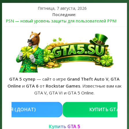
Пятница, 7 августа, 2026
Последние:
PSN — новый уровень защиты для пользователей PPN!
Теперь в каждой подписке
The Kortz Center Heist выйдет в GTA Online уже 14 июля
Регистрация в Rockstar Games Social Club ошибка #1.500.7:
как зарегистрировать аккаунт и войти без проблем в 2026
году
Получайте особые награды в GTA Online по программе
Fine Art Collector
GTA 6 официальная обложка игры и Предзаказ Grand Theft
Auto VI
GTA 5 супер
— сайт о игре
Grand Theft Auto V
,
GTA
Online
и
GTA 6
от
Rockstar Games
. Известные вам как
GTA V, GTA VI и GTA 5 Online.
КУПИТЬ GTA 5 ONLINE НА PC
Купить GTA 5