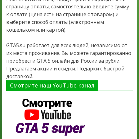
страницу оплаты, самостоятельно введите сумму
к оплате (цена есть на странице с товаром) и
выберите способ оплаты (электронным
кошельком или картой).
GTA5.su работает для всех людей, независимо от
их места проживания. Вы можете гарантированно
приобрести GTA 5 онлайн для России за рубли.
Предлагаем акции и скидки. Подарки с быстрой
доставкой.
Смотрите наш YouTube канал