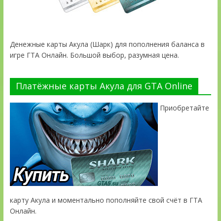
Денежные карты Акула (Шарк) для пополнения баланса в
игре ГТА Онлайн. Большой выбор, разумная цена.
Платёжные карты Акула для GTA Online
Приобретайте
карту Акула и моментально пополняйте свой счёт в ГТА
Онлайн.