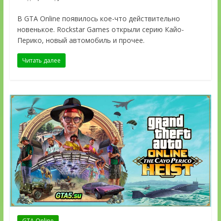
В GTA Online появилось кое-что действительно
новенькое. Rockstar Games открыли серию Кайо-
Перико, новый автомобиль и прочее.
Читать далее
GTA Online