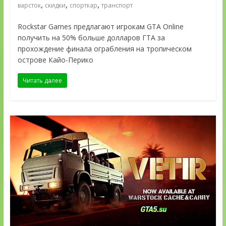
,
,
,
варсток
скидки
спорткар
транспорт
Rockstar Games предлагают игрокам GTA Online
получить на 50% больше долларов ГТА за
прохождение финала ограбления на тропическом
острове Кайо-Перико
Читать далее