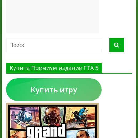
Купите Премиум издание ГТА 5
Купить игру