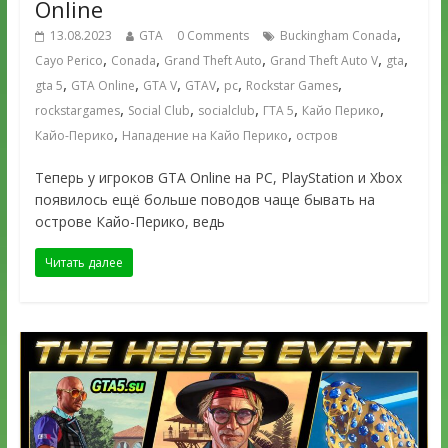
Online
,
13.08.2023
GTA
0 Comments
Buckingham Conada
,
,
,
,
,
Cayo Perico
Conada
Grand Theft Auto
Grand Theft Auto V
gta
,
,
,
,
,
,
gta 5
GTA Online
GTA V
GTAV
pc
Rockstar Games
,
,
,
,
,
rockstargames
Social Club
socialclub
ГТА 5
Кайо Перико
,
,
Кайо-Перико
Нападение на Кайо Перико
остров
Теперь у игроков GTA Online на PC, PlayStation и Xbox
появилось ещё больше поводов чаще бывать на
острове Кайо-Перико, ведь
Читать далее