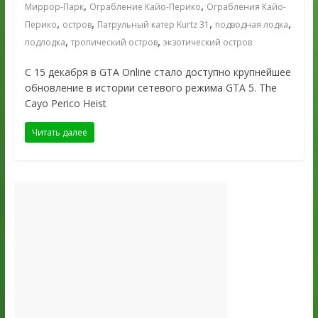
,
,
Миррор-Парк
Ограбление Кайо-Перико
Ограбления Кайо-
,
,
,
,
Перико
остров
Патрульный катер Kurtz 31
подводная лодка
,
,
подлодка
тропический остров
экзотический остров
С 15 декабря в GTA Online стало доступно крупнейшее
обновление в истории сетевого режима GTA 5. The
Cayo Perico Heist
Читать далее