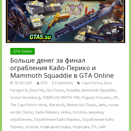
GTA Online
Больше денег за финал
ограбления Кайо-Перико и
Mammoth Squaddie в GTA Online
,
05.02.2021
GTA
0 Comments
Cayo Perico
Enus
,
,
,
,
,
Paragon R
Enus Yeti
Issi Classic
Kosatka
Mammoth Squaddie
,
,
,
,
Ocelot Stromberg
OVERFLOD ENTITY XXR
Pegassi Toreador
RP
,
,
,
,
The Cayo Perico Heist
Warstock
Weeny Issi Classic
авто
гонки
,
,
,
,
,
на Issi Classic
Кайо-Перико
кепка
Косатка
машина
,
,
ограбление
Ограбление Кайо-Перико
Ограбления Кайо-
,
,
,
,
,
Перико
остров
подводная лодка
подлодка
РП
сайт