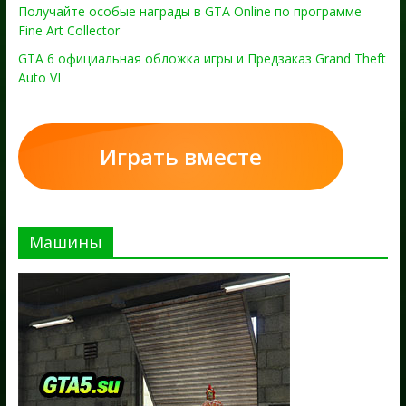
Получайте особые награды в GTA Online по программе
Fine Art Collector
GTA 6 официальная обложка игры и Предзаказ Grand Theft
Auto VI
Играть вместе
Машины