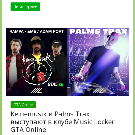
Читать далее
GTA Online
Keinemusik и Palms Trax
выступают в клубе Music Locker
GTA Online