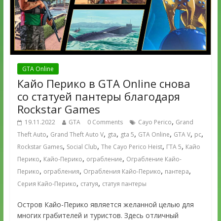
GTA Online
Кайо Перико в GTA Online снова
со статуей пантеры благодаря
Rockstar Games
,
19.11.2022
GTA
0 Comments
Cayo Perico
Grand
,
,
,
,
,
,
,
Theft Auto
Grand Theft Auto V
gta
gta 5
GTA Online
GTA V
pc
,
,
,
,
Rockstar Games
Social Club
The Cayo Perico Heist
ГТА 5
Кайо
,
,
,
Перико
Кайо-Перико
ограбление
Ограбление Кайо-
,
,
,
,
Перико
ограбления
Ограбления Кайо-Перико
пантера
,
,
Серия Кайо-Перико
статуя
статуя пантеры
Остров Кайо-Перико является желанной целью для
многих грабителей и туристов. Здесь отличный