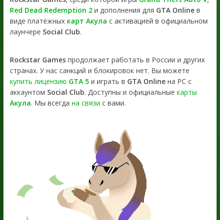
Red Dead Redemption 2
и дополнения для
GTA Online
в
виде платёжных
карт Акула
с активацией в официальном
лаунчере
Social Club
.
Rockstar Games
продолжает работать в России и других
странах. У нас санкций и блокировок нет. Вы можете
купить лицензию
GTA 5
и играть в
GTA Online
на PC с
аккаунтом
Social Club
. Доступны и официальные
карты
Акула
. Мы всегда
на связи
с вами.