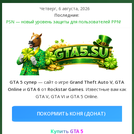
Четверг, 6 августа, 2026
Последние:
PSN — новый уровень защиты для пользователей PPN!
Теперь в каждой подписке
The Kortz Center Heist выйдет в GTA Online уже 14 июля
Регистрация в Rockstar Games Social Club ошибка #1.500.7:
как зарегистрировать аккаунт и войти без проблем в 2026
году
Получайте особые награды в GTA Online по программе
Fine Art Collector
GTA 6 официальная обложка игры и Предзаказ Grand Theft
Auto VI
GTA 5 супер
— сайт о игре
Grand Theft Auto V
,
GTA
Online
и
GTA 6
от
Rockstar Games
. Известные вам как
GTA V, GTA VI и GTA 5 Online.
НЯ (ДОНАТ)
КУПИТЬ GTA 5 ONL
Купить GTA 5