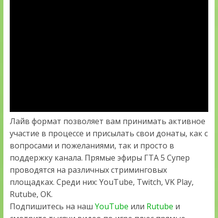
Лайв формат позволяет вам принимать активное
участие в процессе и присылать свои донаты, как с
вопросами и пожеланиями, так и просто в
поддержку канала. Прямые эфиры ГТА 5 Супер
проводятся на различных стриминговых
площадках. Среди них: YouTube, Twitch, VK Play,
Rutube, OK.
Подпишитесь на наш
YouTube
или
Rutube
и