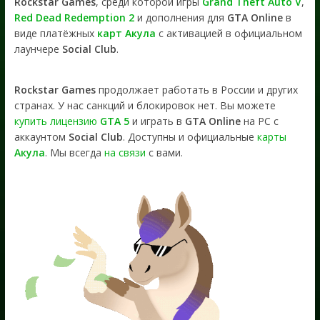
Rockstar Games
, среди которой игры
Grand Theft Auto V
,
Red Dead Redemption 2
и дополнения для
GTA Online
в
виде платёжных
карт Акула
с активацией в официальном
лаунчере
Social Club
.
Rockstar Games
продолжает работать в России и других
странах. У нас санкций и блокировок нет. Вы можете
купить лицензию
GTA 5
и играть в
GTA Online
на PC с
аккаунтом
Social Club
. Доступны и официальные
карты
Акула
. Мы всегда
на связи
с вами.