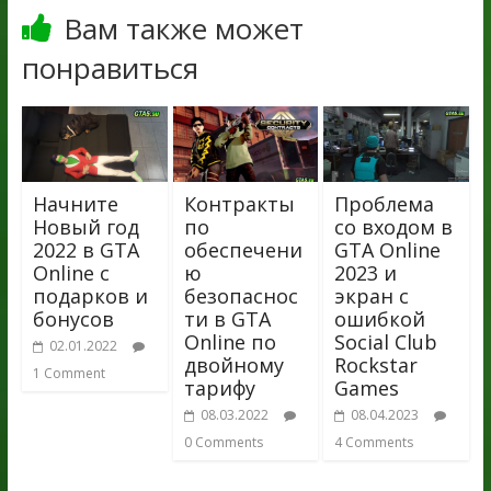
Вам также может
понравиться
Начните
Контракты
Проблема
Новый год
по
со входом в
2022 в GTA
обеспечени
GTA Online
Online с
ю
2023 и
подарков и
безопаснос
экран с
бонусов
ти в GTA
ошибкой
Online по
Social Club
02.01.2022
двойному
Rockstar
1 Comment
тарифу
Games
08.03.2022
08.04.2023
0 Comments
4 Comments