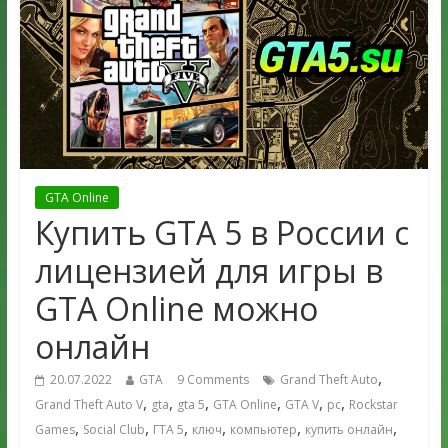
GTA Online
Купить GTA 5 в России с
лицензией для игры в
GTA Online можно
онлайн
,
20.07.2022
GTA
9 Comments
Grand Theft Auto
,
,
,
,
,
,
Grand Theft Auto V
gta
gta 5
GTA Online
GTA V
pc
Rockstar
,
,
,
,
,
,
Games
Social Club
ГТА 5
ключ
компьютер
купить онлайн