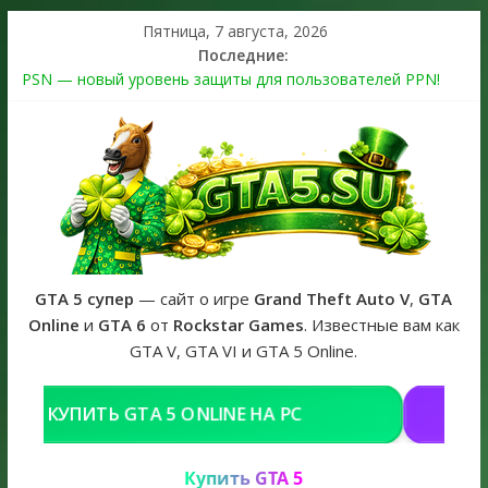
Пятница, 7 августа, 2026
Последние:
PSN — новый уровень защиты для пользователей PPN!
Теперь в каждой подписке
The Kortz Center Heist выйдет в GTA Online уже 14 июля
Регистрация в Rockstar Games Social Club ошибка #1.500.7:
как зарегистрировать аккаунт и войти без проблем в 2026
году
Получайте особые награды в GTA Online по программе
Fine Art Collector
GTA 6 официальная обложка игры и Предзаказ Grand Theft
Auto VI
GTA 5 супер
— сайт о игре
Grand Theft Auto V
,
GTA
Online
и
GTA 6
от
Rockstar Games
. Известные вам как
GTA V, GTA VI и GTA 5 Online.
C
РЕШЕНИЕ ПРОБЛЕМ С GTA В РОССИ
Купить GTA 5