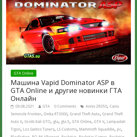
GTA Online
Машина Vapid Dominator ASP в
GTA Online и другие новинки ГТА
Онлайн
,
09.08.2021
GTA
0 Comments
Annis ZR350
Canis
,
,
,
Seminole Frontier
Dinka RT3000
Grand Theft Auto
Grand Theft
,
,
,
,
,
,
Auto V
Grotti Itali GTO
gta
gta 5
GTA Online
GTA V
Lampadati
,
,
,
,
,
Tigon
Los Santos Tuners
LS Customs
Mammoth Squaddie
pc
,
,
,
,
PlayStation
RO-86 Alkonost
Rockstar
Rockstar Games
Rockstar