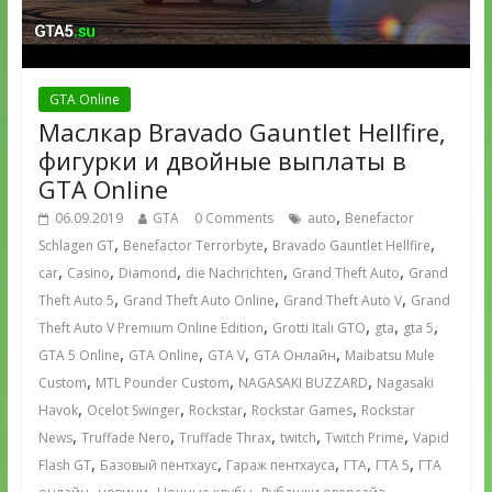
GTA Online
Маслкар Bravado Gauntlet Hellfire,
фигурки и двойные выплаты в
GTA Online
,
06.09.2019
GTA
0 Comments
auto
Benefactor
,
,
,
Schlagen GT
Benefactor Terrorbyte
Bravado Gauntlet Hellfire
,
,
,
,
,
car
Casino
Diamond
die Nachrichten
Grand Theft Auto
Grand
,
,
,
Theft Auto 5
Grand Theft Auto Online
Grand Theft Auto V
Grand
,
,
,
,
Theft Auto V Premium Online Edition
Grotti Itali GTO
gta
gta 5
,
,
,
,
GTA 5 Online
GTA Online
GTA V
GTA Онлайн
Maibatsu Mule
,
,
,
Custom
MTL Pounder Custom
NAGASAKI BUZZARD
Nagasaki
,
,
,
,
Havok
Ocelot Swinger
Rockstar
Rockstar Games
Rockstar
,
,
,
,
,
News
Truffade Nero
Truffade Thrax
twitch
Twitch Prime
Vapid
,
,
,
,
,
Flash GT
Базовый пентхаус
Гараж пентхауса
ГТА
ГТА 5
ГТА
,
,
,
,