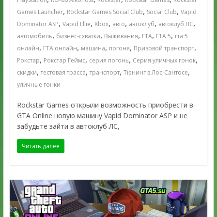
,
,
,
Games Launcher
Rockstar Games Social Club
Social Club
Vapid
,
,
,
,
,
,
Dominator ASP
Vapid Ellie
Xbox
авто
автоклуб
автоклуб ЛС
,
,
,
,
,
автомобиль
бизнес-схватки
Выживания
ГТА
ГТА 5
гта 5
,
,
,
,
,
онлайн
ГТА онлайн
машина
погоня
Призовой транспорт
,
,
,
,
Рокстар
Рокстар Геймс
серия погонь
Серия уличных гонок
,
,
,
,
скидки
тестовая трасса
транспорт
Тюнинг в Лос-Сантосе
уличные гонки
Rockstar Games открыли возможность приобрести в
GTA Online новую машину Vapid Dominator ASP и не
забудьте зайти в автоклуб ЛС,
Читать далее