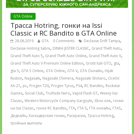
GTA Online
Трасса Hotring, гонки на Issi
Classic и RC Bandito в GTA Online
,
28.06.2019
GTA
0 Comments
Declasse Drift Tampa
,
,
,
Declasse Hotring Sabre
DINKA JESTER CLASSIC
Grand Theft Auto
,
,
,
Grand Theft Auto 5
Grand Theft Auto Online
Grand Theft Auto V
,
,
,
Grand Theft Auto V Premium Online Edition
Grotti Itali GTO
gta
,
,
,
,
,
gta 5
GTA 5 Online
GTA Online
GTA V
GTA Онлайн
Hijak
,
,
,
,
Ruston
Nagasaki
Nagasaki Chimera
Nagasaki Shotaro
Ocelot
,
,
,
,
,
,
XA-21
pc
Progen T20
Progen Tyrus
PS4
RC Bandito
Rockstar
,
,
,
,
Games
Social Club
Truffade Nero
Vapid Flash GT
Weeny Issi
,
,
,
Classic
Western Motorcycle Company Gargoyle
Xbox one
гонки
,
,
,
,
,
,
на Issi Classic
гонок RC Bandito
ГТА
ГТА 5
ГТА онлайн
ГТА5
,
,
,
,
Дедлайн
Каскадерские гонки
Раскраски
Трасса Hotring
тройные выплаты