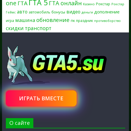
ГТА 5
one
ГТА онлайн
ГТА
Рокстар
Казино
Рокстар
авто
видео
дополнение
бонусы
автомобиль
Геймс
деньги
обновление
машина
игра
пк
праздник
противоборство
скидки
транспорт
ИГРАТЬ ВМЕСТЕ
О сайте