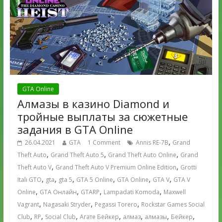
GTA Online
Алмазы в казино Diamond и
тройные выплаты за сюжетные
задания в GTA Online
,
26.04.2021
GTA
1 Comment
Annis RE-7B
Grand
,
,
,
Theft Auto
Grand Theft Auto 5
Grand Theft Auto Online
Grand
,
,
Theft Auto V
Grand Theft Auto V Premium Online Edition
Grotti
,
,
,
,
,
,
Itali GTO
gta
gta 5
GTA 5 Online
GTA Online
GTA V
GTA V
,
,
,
,
Online
GTA Онлайн
GTARP
Lampadati Komoda
Maxwell
,
,
,
Vagrant
Nagasaki Stryder
Pegassi Torero
Rockstar Games Social
,
,
,
,
,
,
,
Club
RP
Social Club
Агате Бейкер
алмаз
алмазы
Бейкер