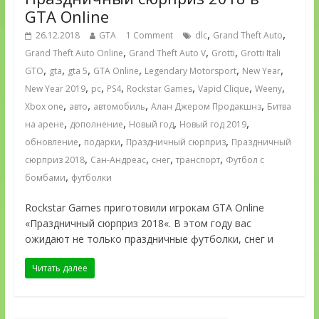
GTA Online
,
,
26.12.2018
GTA
1 Comment
dlc
Grand Theft Auto
,
,
,
Grand Theft Auto Online
Grand Theft Auto V
Grotti
Grotti Itali
,
,
,
,
,
,
GTO
gta
gta 5
GTA Online
Legendary Motorsport
New Year
,
,
,
,
,
,
New Year 2019
pc
PS4
Rockstar Games
Vapid Clique
Weeny
,
,
,
,
Xbox one
авто
автомобиль
Алан Джером Продакшнз
Битва
,
,
,
,
на арене
дополнение
Новый год
Новый год 2019
,
,
,
обновление
подарки
Праздничный сюрприз
Праздничный
,
,
,
,
сюрприз 2018
Сан-Андреас
снег
транспорт
Футбол с
,
бомбами
футболки
Rockstar Games приготовили игрокам GTA Online
«Праздничный сюрприз 2018«. В этом году вас
ожидают не только праздничные футболки, снег и
Читать далее