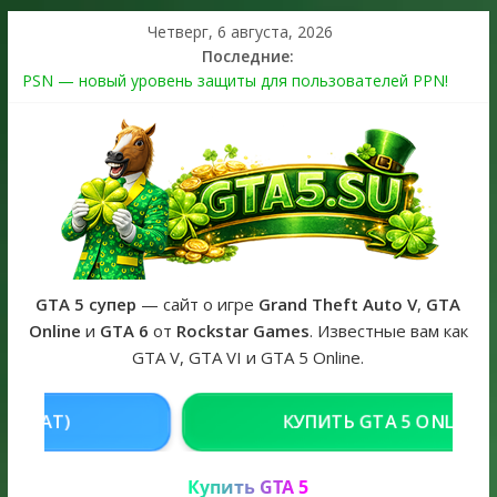
Четверг, 6 августа, 2026
Последние:
PSN — новый уровень защиты для пользователей PPN!
Теперь в каждой подписке
The Kortz Center Heist выйдет в GTA Online уже 14 июля
Регистрация в Rockstar Games Social Club ошибка #1.500.7:
как зарегистрировать аккаунт и войти без проблем в 2026
году
Получайте особые награды в GTA Online по программе
Fine Art Collector
GTA 6 официальная обложка игры и Предзаказ Grand Theft
Auto VI
GTA 5 супер
— сайт о игре
Grand Theft Auto V
,
GTA
Online
и
GTA 6
от
Rockstar Games
. Известные вам как
GTA V, GTA VI и GTA 5 Online.
ТЬ GTA 5 ONLINE НА PC
РЕШЕНИЕ ПР
Купить GTA 5