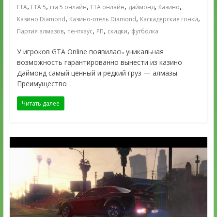
,
,
,
,
,
,
ГТА
ГТА 5
гта 5 онлайн
ГТА онлайн
даймонд
Казино
,
,
,
Казино Diamond
Казино-отель Diamond
Каскадерские гонки
,
,
,
,
Партия алмазов
пентхаус
РП
скидки
футболка
У игроков GTA Online появилась уникальная
возможность гарантированно вынести из казино
Даймонд самый ценный и редкий груз — алмазы.
Преимущество
Читать далее