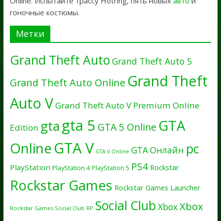
Online. Испытайте трассу Hotring, пять новых
авто
и
гоночные костюмы.
Метки
Grand Theft Auto
Grand Theft Auto 5
Grand Theft
Grand Theft Auto Online
Auto V
Grand Theft Auto V Premium Online
gta 5
GTA
gta
GTA 5 Online
Edition
GTA V
Online
pc
GTA Онлайн
GTA V Online
PS4
PlayStation
Rockstar
PlayStation 4
PlayStation 5
Rockstar Games
Rockstar Games Launcher
Social Club
Xbox
Xbox
Rockstar Games Social Club
RP