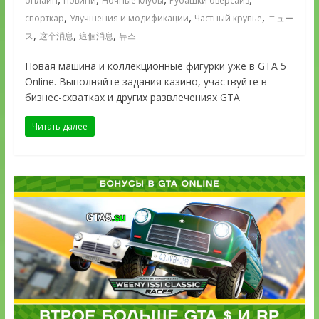
онлайн
новини
Ночные клубы
Рубашки оверсайз
,
,
,
спорткар
Улучшения и модификации
Частный крупье
ニュー
,
,
,
ス
这个消息
這個消息
뉴스
Новая машина и коллекционные фигурки уже в GTA 5
Online. Выполняйте задания казино, участвуйте в
бизнес-схватках и других развлечениях GTA
Читать далее