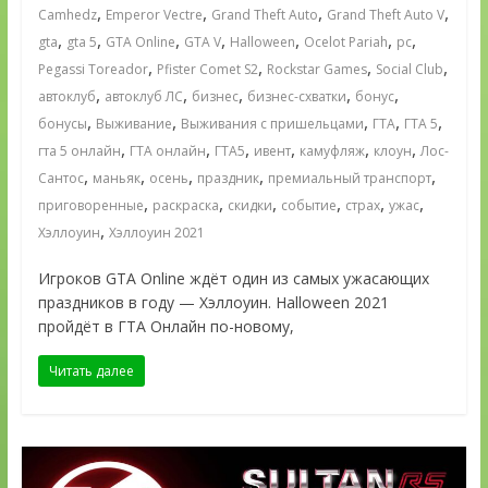
,
,
,
,
Camhedz
Emperor Vectre
Grand Theft Auto
Grand Theft Auto V
,
,
,
,
,
,
,
gta
gta 5
GTA Online
GTA V
Halloween
Ocelot Pariah
pc
,
,
,
,
Pegassi Toreador
Pfister Comet S2
Rockstar Games
Social Club
,
,
,
,
,
автоклуб
автоклуб ЛС
бизнес
бизнес-схватки
бонус
,
,
,
,
,
бонусы
Выживание
Выживания с пришельцами
ГТА
ГТА 5
,
,
,
,
,
,
гта 5 онлайн
ГТА онлайн
ГТА5
ивент
камуфляж
клоун
Лос-
,
,
,
,
,
Сантос
маньяк
осень
праздник
премиальный транспорт
,
,
,
,
,
,
приговоренные
раскраска
скидки
событие
страх
ужас
,
Хэллоуин
Хэллоуин 2021
Игроков GTA Online ждёт один из самых ужасающих
праздников в году — Хэллоуин. Halloween 2021
пройдёт в ГТА Онлайн по-новому,
Читать далее