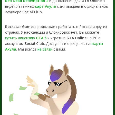
Red Dead Redemption 2
и дополнения для
GTA Online
в
виде платёжных
карт Акула
с активацией в официальном
лаунчере
Social Club
.
Rockstar Games
продолжает работать в России и других
странах. У нас санкций и блокировок нет. Вы можете
купить лицензию
GTA 5
и играть в
GTA Online
на PC с
аккаунтом
Social Club
. Доступны и официальные
карты
Акула
. Мы всегда
на связи
с вами.