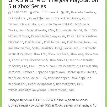
5 и Xbox Series
,
,
18.03.2022
GTA
1 Comment
3D
Bravado Banshee
,
,
,
Coil Cyclone II
Grand Theft Auto
Grand Theft Auto V
Grotti
,
,
,
,
,
Turismo Classic
gta
gta 5
GTA Online
GTA V
Hao Special
,
,
,
,
,
Works
Hao’s Special Works
HSW
Imponte Arbiter GT
Karin S95
,
,
,
Microsoft Store
Pegassi Ignus с оружием
Pfister Astron Custom
,
,
,
,
,
PlayStation
PlayStation 5
PlayStation Plus
PlayStation Store
PS4
,
,
,
Rockstar Games
Shitzu Hakuchou Drag
Social Club
Ubermacht
,
,
,
,
,
Sentinel XS
Xbox
Xbox LIVE
Xbox Live Gold
Xbox one
Xbox One
,
,
,
,
,
X
Xbox Series
Xbox Series S
Xbox Series X
все обновления
,
,
,
,
,
,
графика
ГТА
ГТА 5
гта 5 онлайн
гта бесплатно
ГТА онлайн
,
,
,
,
загрузка
иксбокс
Карьера персонажа
Новый дизайн меню
,
,
,
перенос
перенос данных
перенос персонажа
перенос
,
,
,
,
персонажей
Перенос профиля
предзагрузка
ПС5
,
,
тактильная отдача
ускоренная загрузка
Хао
Новую версию GTA 5 и GTA Online ждали многие
обладатели консолей PS5 и Xbox Series и теперь, с 15