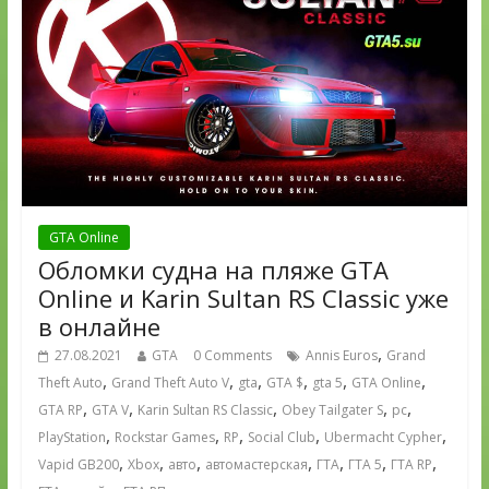
GTA Online
Обломки судна на пляже GTA
Online и Karin Sultan RS Classic уже
в онлайне
,
27.08.2021
GTA
0 Comments
Annis Euros
Grand
,
,
,
,
,
,
Theft Auto
Grand Theft Auto V
gta
GTA $
gta 5
GTA Online
,
,
,
,
,
GTA RP
GTA V
Karin Sultan RS Classic
Obey Tailgater S
pc
,
,
,
,
,
PlayStation
Rockstar Games
RP
Social Club
Ubermacht Cypher
,
,
,
,
,
,
,
Vapid GB200
Xbox
авто
автомастерская
ГТА
ГТА 5
ГТА RP