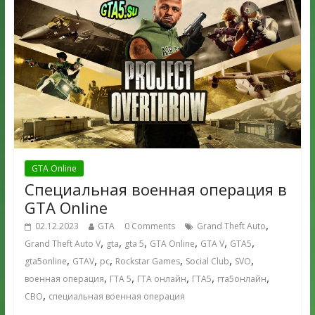
GTA Online
Cпециальная военная операция в
GTA Online
,
02.12.2023
GTA
0 Comments
Grand Theft Auto
,
,
,
,
,
,
Grand Theft Auto V
gta
gta 5
GTA Online
GTA V
GTA5
,
,
,
,
,
,
gta5online
GTAV
pc
Rockstar Games
Social Club
SVO
,
,
,
,
,
военная операция
ГТА 5
ГТА онлайн
ГТА5
гта5онлайн
,
СВО
специальная военная операция