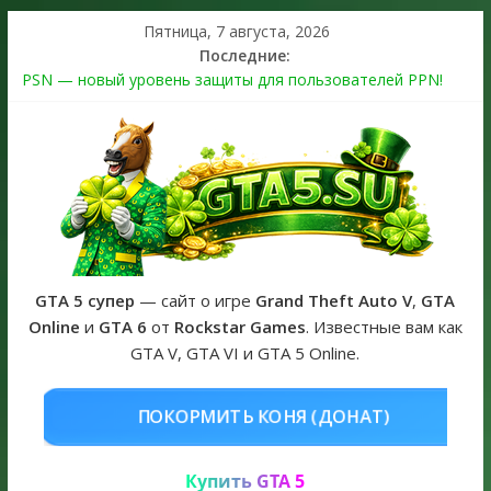
Пятница, 7 августа, 2026
Последние:
PSN — новый уровень защиты для пользователей PPN!
Теперь в каждой подписке
The Kortz Center Heist выйдет в GTA Online уже 14 июля
Регистрация в Rockstar Games Social Club ошибка #1.500.7:
как зарегистрировать аккаунт и войти без проблем в 2026
году
Получайте особые награды в GTA Online по программе
Fine Art Collector
GTA 6 официальная обложка игры и Предзаказ Grand Theft
Auto VI
GTA 5 супер
— сайт о игре
Grand Theft Auto V
,
GTA
Online
и
GTA 6
от
Rockstar Games
. Известные вам как
GTA V, GTA VI и GTA 5 Online.
НЯ (ДОНАТ)
КУПИТЬ GTA 5 ONL
Купить GTA 5