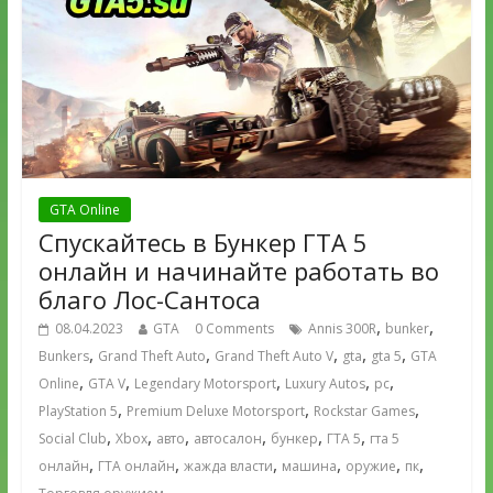
GTA Online
Спускайтесь в Бункер ГТА 5
онлайн и начинайте работать во
благо Лос-Сантоса
,
,
08.04.2023
GTA
0 Comments
Annis 300R
bunker
,
,
,
,
,
Bunkers
Grand Theft Auto
Grand Theft Auto V
gta
gta 5
GTA
,
,
,
,
,
Online
GTA V
Legendary Motorsport
Luxury Autos
pc
,
,
,
PlayStation 5
Premium Deluxe Motorsport
Rockstar Games
,
,
,
,
,
,
Social Club
Xbox
авто
автосалон
бункер
ГТА 5
гта 5
,
,
,
,
,
,
онлайн
ГТА онлайн
жажда власти
машина
оружие
пк