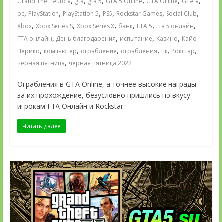
,
,
,
,
,
,
Grand Theft Auto V
gta
gta 5
GTA 5 Online
GTA Online
GTA V
,
,
,
,
,
,
pc
PlayStation
PlayStation 5
PS5
Rockstar Games
Social Club
,
,
,
,
,
,
Xbox
Xbox Series S
Xbox Series X
банк
ГТА 5
гта 5 онлайн
,
,
,
,
ГТА онлайн
День благодарения
испытание
Казино
Кайо-
,
,
,
,
,
,
Перико
компьютер
ограбление
ограбления
пк
Рокстар
,
черная пятница
черная пятница 2022
Ограбления в GTA Online, а точнее высокие награды
за их прохождение, безусловно пришлись по вкусу
игрокам ГТА Онлайн и Rockstar
Читать далее