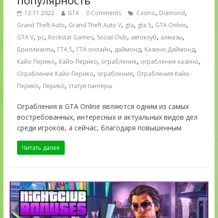
,
,
12.11.2022
GTA
0 Comments
Casino
Diamond
,
,
,
,
,
Grand Theft Auto
Grand Theft Auto V
gta
gta 5
GTA Online
,
,
,
,
,
,
GTA V
pc
Rockstar Games
Social Club
автоклуб
алмазы
,
,
,
,
,
Бриллианты
ГТА 5
ГТА онлайн
даймонд
Казино Даймонд
,
,
,
,
Кайо Перико
Кайо-Перико
ограбление
ограбление казино
,
,
Ограбление Кайо-Перико
ограбления
Ограбления Кайо-
,
,
Перико
Перико
статуя пантеры
Ограбления в GTA Online являются одним из самых
востребованных, интересных и актуальных видов дел
среди игроков, а сейчас, благодаря повышенным
Читать далее