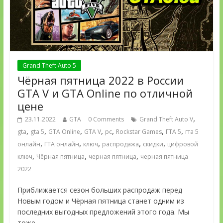
Grand Theft Auto 5
Чёрная пятница 2022 в России
GTA V и GTA Online по отличной
цене
,
23.11.2022
GTA
0 Comments
Grand Theft Auto V
,
,
,
,
,
,
,
gta
gta 5
GTA Online
GTA V
pc
Rockstar Games
ГТА 5
гта 5
,
,
,
,
,
онлайн
ГТА онлайн
ключ
распродажа
скидки
цифровой
,
,
,
ключ
Чёрная пятница
черная пятница
черная пятница
2022
Приближается сезон больших распродаж перед
Новым годом и Чёрная пятница станет одним из
последних выгодных предложений этого года. Мы
тоже