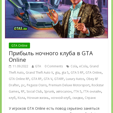
GTA Online
Прибыль ночного клуба в GTA
Online
,
,
11.09.2022
GTA
0 Comments
Cola
eCola
Grand
,
,
,
,
,
,
Theft Auto
Grand Theft Auto V
gta
gta 5
GTA 5 RP
GTA Online
,
,
,
,
,
GTA Online RP
GTA RP
GTA V
GTARP
Luxury Autos
Obey 8F
,
,
,
,
Drafter
pc
Pegassi Osiris
Premium Deluxe Motorsport
Rockstar
,
,
,
,
,
,
,
Games
RP
Social Club
Sprunk
автосалон
ГТА 5
ГТА онлайн
,
,
,
,
,
клуб
Кола
Ночная жизнь
ночной клуб
скидки
Спранк
У игроков GTA Online есть повод серьёзно заняться