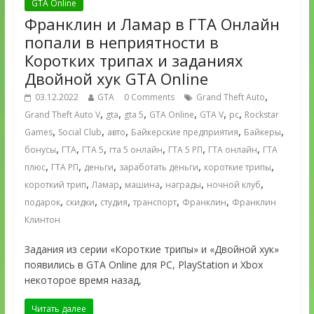
GTA Online
Франклин и Ламар в ГТА Онлайн
попали в неприятности в
Коротких трипах и заданиях
Двойной хук GTA Online
,
03.12.2022
GTA
0 Comments
Grand Theft Auto
,
,
,
,
,
,
Grand Theft Auto V
gta
gta 5
GTA Online
GTA V
pc
Rockstar
,
,
,
,
,
Games
Social Club
авто
Байкерские предприятия
Байкеры
,
,
,
,
,
,
бонусы
ГТА
ГТА 5
гта 5 онлайн
ГТА 5 РП
ГТА онлайн
ГТА
,
,
,
,
,
плюс
ГТА РП
деньги
заработать деньги
короткие трипы
,
,
,
,
,
короткий трип
Ламар
машина
награды
ночной клуб
,
,
,
,
,
подарок
скидки
студия
транспорт
Франклин
Франклин
Клинтон
Задания из серии «Короткие трипы» и «Двойной хук»
появились в GTA Online для PC, PlayStation и Xbox
некоторое время назад,
Читать далее