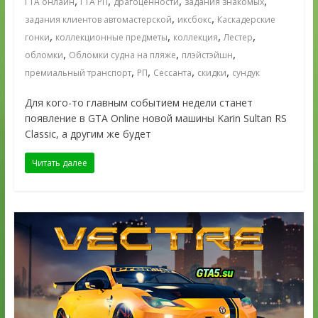
,
,
,
,
ГТА онлайн
ГТА РП
драгоценности
задания знакомых
,
,
задания клиентов автомастерской
иксбокс
Каскадерские
,
,
,
,
гонки
коллекционные предметы
коллекция
Лестер
,
,
,
обломки
Обломки судна на пляже
плэйстэйшн
,
,
,
,
премиальный транспорт
РП
Сессанта
скидки
сундук
Для кого-то главным событием недели станет
появление в GTA Online новой машины Karin Sultan RS
Classic, а другим же будет
Читать далее