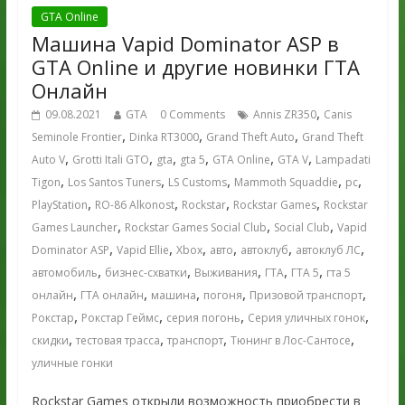
GTA Online
Машина Vapid Dominator ASP в
GTA Online и другие новинки ГТА
Онлайн
,
09.08.2021
GTA
0 Comments
Annis ZR350
Canis
,
,
,
Seminole Frontier
Dinka RT3000
Grand Theft Auto
Grand Theft
,
,
,
,
,
,
Auto V
Grotti Itali GTO
gta
gta 5
GTA Online
GTA V
Lampadati
,
,
,
,
,
Tigon
Los Santos Tuners
LS Customs
Mammoth Squaddie
pc
,
,
,
,
PlayStation
RO-86 Alkonost
Rockstar
Rockstar Games
Rockstar
,
,
,
Games Launcher
Rockstar Games Social Club
Social Club
Vapid
,
,
,
,
,
,
Dominator ASP
Vapid Ellie
Xbox
авто
автоклуб
автоклуб ЛС
,
,
,
,
,
автомобиль
бизнес-схватки
Выживания
ГТА
ГТА 5
гта 5
,
,
,
,
,
онлайн
ГТА онлайн
машина
погоня
Призовой транспорт
,
,
,
,
Рокстар
Рокстар Геймс
серия погонь
Серия уличных гонок
,
,
,
,
скидки
тестовая трасса
транспорт
Тюнинг в Лос-Сантосе
уличные гонки
Rockstar Games открыли возможность приобрести в