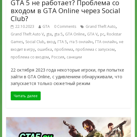
GTA 5 не работает? Проблема со
входом в GTA Online через Social
Club?
,
22.10.2023
GTA
0 Comments
Grand Theft Auto
,
,
,
,
,
,
Grand Theft Auto V
gta
gta 5
GTA Online
GTA V
pc
Rockstar
,
,
,
,
,
,
Games
Social Club
вход
ГТА 5
гта 5 онлайн
ГТА онлайн
не
,
,
,
,
входит в игру
ошибка
проблема
проблема с запуском
,
,
проблема со входом
Россия
санкции
22 октября 2023 года некоторые игроки, при попытке
зайти в GTA Online, с удивлением обнаруживали, что
запускается только сюжетный режим
Читать далее