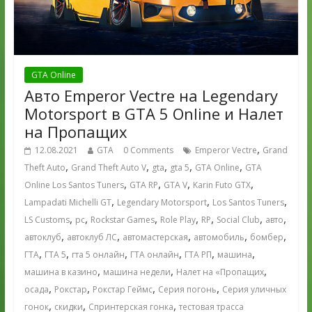
GTA Online
Авто Emperor Vectre на Legendary
Motorsport в GTA 5 Online и Налет
на Пропащих
,
12.08.2021
GTA
0 Comments
Emperor Vectre
Grand
,
,
,
,
,
Theft Auto
Grand Theft Auto V
gta
gta 5
GTA Online
GTA
,
,
,
,
Online Los Santos Tuners
GTA RP
GTA V
Karin Futo GTX
,
,
,
Lampadati Michelli GT
Legendary Motorsport
Los Santos Tuners
,
,
,
,
,
,
,
LS Customs
pc
Rockstar Games
Role Play
RP
Social Club
авто
,
,
,
,
,
автоклуб
автоклуб ЛС
автомастерская
автомобиль
бомбер
,
,
,
,
,
,
ГТА
ГТА 5
гта 5 онлайн
ГТА онлайн
ГТА РП
машина
,
,
,
машина в казино
машина недели
Налет на «Пропащих
,
,
,
,
осада
Рокстар
Рокстар Геймс
Серия погонь
Серия уличных
,
,
,
гонок
скидки
Спринтерская гонка
тестовая трасса