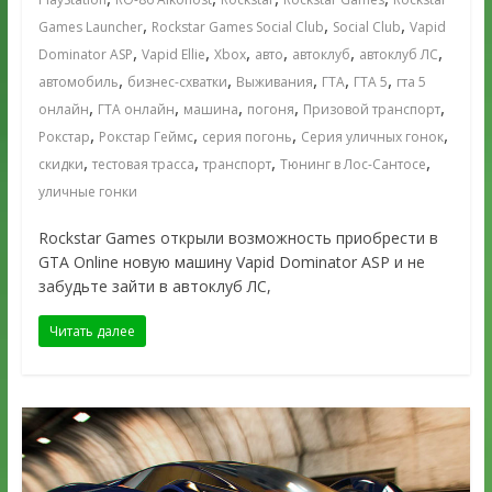
,
,
,
Games Launcher
Rockstar Games Social Club
Social Club
Vapid
,
,
,
,
,
,
Dominator ASP
Vapid Ellie
Xbox
авто
автоклуб
автоклуб ЛС
,
,
,
,
,
автомобиль
бизнес-схватки
Выживания
ГТА
ГТА 5
гта 5
,
,
,
,
,
онлайн
ГТА онлайн
машина
погоня
Призовой транспорт
,
,
,
,
Рокстар
Рокстар Геймс
серия погонь
Серия уличных гонок
,
,
,
,
скидки
тестовая трасса
транспорт
Тюнинг в Лос-Сантосе
уличные гонки
Rockstar Games открыли возможность приобрести в
GTA Online новую машину Vapid Dominator ASP и не
забудьте зайти в автоклуб ЛС,
Читать далее