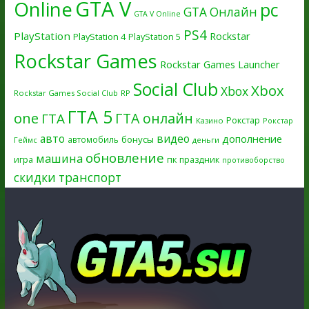
GTA V
Online
pc
GTA Онлайн
GTA V Online
PS4
PlayStation
Rockstar
PlayStation 4
PlayStation 5
Rockstar Games
Rockstar Games Launcher
Social Club
Xbox
Xbox
Rockstar Games Social Club
RP
ГТА 5
one
ГТА онлайн
ГТА
Рокстар
Казино
Рокстар
авто
видео
дополнение
бонусы
автомобиль
Геймс
деньги
обновление
машина
игра
пк
праздник
противоборство
скидки
транспорт