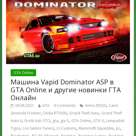
GTA Online
Машина Vapid Dominator ASP в
GTA Online и другие новинки ГТА
Онлайн
,
09.08.2021
GTA
0 Comments
Annis ZR350
Canis
,
,
,
Seminole Frontier
Dinka RT3000
Grand Theft Auto
Grand Theft
,
,
,
,
,
,
Auto V
Grotti Itali GTO
gta
gta 5
GTA Online
GTA V
Lampadati
,
,
,
,
,
Tigon
Los Santos Tuners
LS Customs
Mammoth Squaddie
pc
,
,
,
,
PlayStation
RO-86 Alkonost
Rockstar
Rockstar Games
Rockstar