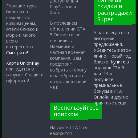
доступна для
скидки и
Горящие туры,
PlayStation и
билеты на
распродажи
Xbox.
самолёт по
Super
В последнем
низким ценам,
обновлении GTA
отели близко к
У нас всегда есть
5 Online в игре
морю и много
выгодные
появились
всего
предложения.
Наёмники и
интересного.
Убедитесь в этом
частная военная
Смотрите!
лично. Новый год
компания. Вам
близко.
Купите
в
Карта UnionPay
предстоит
подарок ГТА 5
пригодится в
выбрать сторону
для ПК и
отпуске. Спешите
и разобраться с
получите
оформить!
возросшей силой
премиальные
ЧВК.
бонусы в ГТА
Онлайн и другие
приятные вещи.
Воспользуйтесь
поиском
На сайте ГТА 5 су
находится