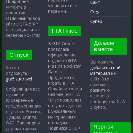
Подробнее
Сайт
узнавайте всё
читайте в
первыми.
Софт
новостях.
Отличный повод
Супер
уйти с GTA 5 RP
на официальные
ГТА Плюс
серверы Рокстар.
Делаем
В GTA Online
вместе
появилась
Отпуск
официальная
подписка
GTA
Вы можете
Plus
от Rockstar
Хотите
добавить свой
Games.
отдохнуть?
материал
на
Продолжать
gta5.su/travel
сайт. Это
играть в ГТА
поможет
Онлайн можно и
Собрали для вас
развитию
без неё, но ГТА
лучшие и
игрового
Плюс позволяет
проверенные
сообщества GTA
получать доступ
предложения для
5 супер.
к уникальным
отдыха в России,
материалам и
Турции, Египте,
наградам.
ОАЭ, Таиланде и
Чёрная
Подписка GTA +
других странах.
пятница