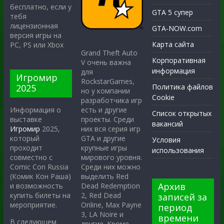
бесплатно, если у
GTA 5 супер
тебя
лицензионная
GTA-NOW.com
версия игры на
Карта сайта
PC, PS или Xbox
Grand Theft Auto
Корпоративная
V очень важна
информация
для
Игромир
RockstarGames,
2025
Политика файлов
но у компании
Cookie
разработчика игр
есть и другие
Информация о
Список открытых
проекты. Среди
выставке
вакансий
них вся серия игр
Игромир
2025,
GTA и другие
который
Условия
крупные игры
проходит
использования
мирового уровня.
совместно с
Среди них можно
Comic Con Russia
выделить Red
(Комик Кон Раша)
Архив
Dead Redemption
и возможность
2, Red Dead
купить билеты на
записей за
Online, Max Payne
мероприятие.
период
3, LA Noire и
времени
В следующем
другие. Кроме