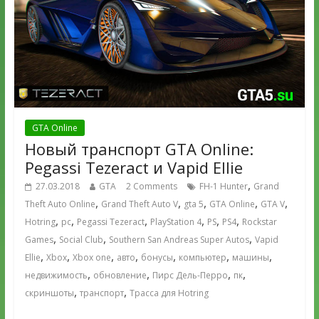
GTA Online
Новый транспорт GTA Online:
Pegassi Tezeract и Vapid Ellie
,
27.03.2018
GTA
2 Comments
FH-1 Hunter
Grand
,
,
,
,
,
Theft Auto Online
Grand Theft Auto V
gta 5
GTA Online
GTA V
,
,
,
,
,
,
Hotring
pc
Pegassi Tezeract
PlayStation 4
PS
PS4
Rockstar
,
,
,
Games
Social Club
Southern San Andreas Super Autos
Vapid
,
,
,
,
,
,
,
Ellie
Xbox
Xbox one
авто
бонусы
компьютер
машины
,
,
,
,
недвижимость
обновление
Пирс Дель-Перро
пк
,
,
скриншоты
транспорт
Трасса для Hotring