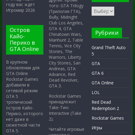
году вас ждёт
того: GTA Trilogy
Игромир 2026
(Трилогия ГТА),
Bully, Midnight
Club Los Angeles,
GTA 4, GTA
Остров
Рубрики
Chinatown Wars,
Кайо-
Manhunt 2, Table
Перико в
Tennis, Vice City
Grand Theft Auto
GTA Online
Stories, The
5
Warriors, Liberty
В крупном
City Stories, San
GTA
обновлении для
Andreas, GTA
GTA 6
GTA Online
Advance, Red
Rockstar Games
Dead Revolver,
GTA Online
добавили в
GTA 3.
сетевой режим
LOL
Rockstar Games
GTA 5
принадлежит
тропический
Red Dead
Take-Two
остров Кайо-
Redemption 2
Interactive (Take
Перико, которого
Rockstar Games
2).
нет даже в
сюжетной части
Игры
Читайте игровые
GTA 5.
новости и