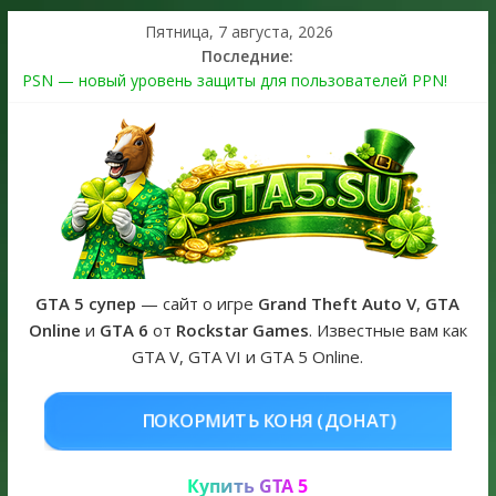
Пятница, 7 августа, 2026
Последние:
PSN — новый уровень защиты для пользователей PPN!
Теперь в каждой подписке
The Kortz Center Heist выйдет в GTA Online уже 14 июля
Регистрация в Rockstar Games Social Club ошибка #1.500.7:
как зарегистрировать аккаунт и войти без проблем в 2026
году
Получайте особые награды в GTA Online по программе
Fine Art Collector
GTA 6 официальная обложка игры и Предзаказ Grand Theft
Auto VI
GTA 5 супер
— сайт о игре
Grand Theft Auto V
,
GTA
Online
и
GTA 6
от
Rockstar Games
. Известные вам как
GTA V, GTA VI и GTA 5 Online.
ОНЯ (ДОНАТ)
КУПИТЬ GTA 5 ON
Купить GTA 5