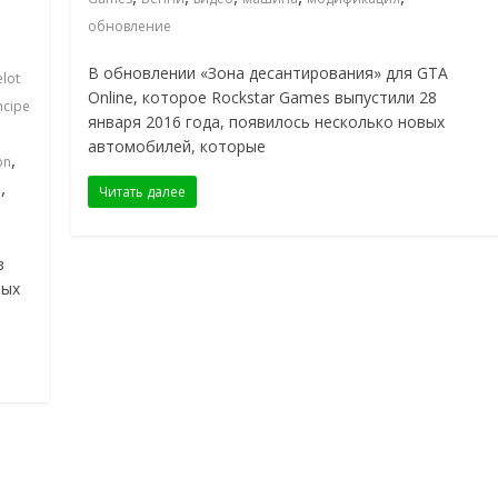
обновление
В обновлении «Зона десантирования» для GTA
lot
Online, которое Rockstar Games выпустили 28
ncipe
января 2016 года, появилось несколько новых
автомобилей, которые
,
on
,
й
Читать далее
в
мых