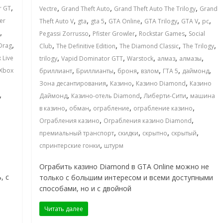
,
,
,
,
r GT
Vectre
Grand Theft Auto
Grand Theft Auto The Trilogy
Grand
,
,
,
,
,
,
,
ter
Theft Auto V
gta
gta 5
GTA Online
GTA Trilogy
GTA V
pc
,
,
,
,
Pegassi Zorrusso
Pfister Growler
Rockstar Games
Social
,
,
,
,
,
Drag
Club
The Definitive Edition
The Diamond Classic
The Trilogy
,
,
,
,
,
 Live
trilogy
Vapid Dominator GTT
Warstock
алмаз
алмазы
,
,
,
,
,
,
Xbox
бриллиант
Бриллианты
броня
взлом
ГТА 5
даймонд
,
,
,
Зона десантирования
Казино
Казино Diamond
Казино
,
,
,
,
Даймонд
Казино-отель Diamond
Либерти-Сити
машина
,
,
,
,
в казино
обман
ограбление
ограбление казино
,
,
Ограбления казино
Ограбления казино Diamond
,
,
,
,
премиальный транспорт
скидки
скрытно
скрытый
,
спринтерские гонки
штурм
е
Ограбить казино Diamond в GTA Online можно не
, с
только с большим интересом и всеми доступными
способами, но и с двойной
Читать далее