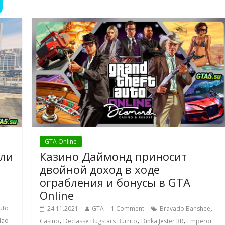
GTA Online
или
Казино Даймонд приносит
двойной доход в ходе
ограбления и бонусы в GTA
Online
,
uto
24.11.2021
GTA
1 Comment
Bravado Banshee
,
,
,
Hao
Casino
Declasse Bugstars Burrito
Dinka Jester RR
Emperor