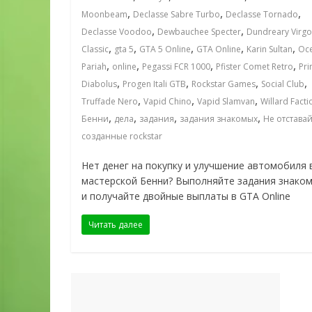
,
,
,
Moonbeam
Declasse Sabre Turbo
Declasse Tornado
,
,
Declasse Voodoo
Dewbauchee Specter
Dundreary Virgo
,
,
,
,
,
Classic
gta 5
GTA 5 Online
GTA Online
Karin Sultan
Oce
,
,
,
,
Pariah
online
Pegassi FCR 1000
Pfister Comet Retro
Pri
,
,
,
,
Diabolus
Progen Itali GTB
Rockstar Games
Social Club
,
,
,
Truffade Nero
Vapid Chino
Vapid Slamvan
Willard Facti
,
,
,
,
Бенни
дела
задания
задания знакомых
Не отстава
созданные rockstar
Нет денег на покупку и улучшение автомобиля 
мастерской Бенни? Выполняйте задания знако
и получайте двойные выплаты в GTA Online
Читать далее