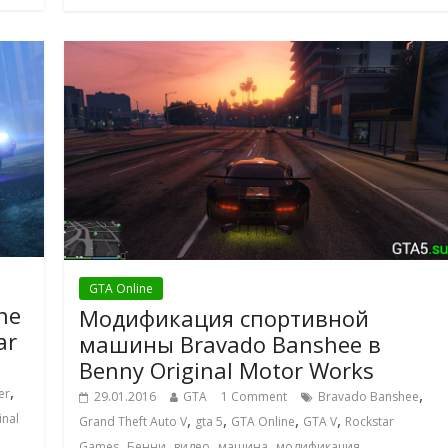
GTA Online
ne
Модификация спортивной
ar
машины Bravado Banshee в
Benny Original Motor Works
,
,
er
29.01.2016
GTA
1 Comment
Bravado Banshee
,
,
,
,
inal
Grand Theft Auto V
gta 5
GTA Online
GTA V
Rockstar
,
,
,
,
,
Games
Бенни
видео
машина
модификация