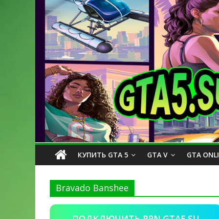
КУПИТЬ GTA 5
GTA V
GTA ONL
Bravado Banshee
ПОДКЛЮЧИТЬ PPN.GTA5.SU