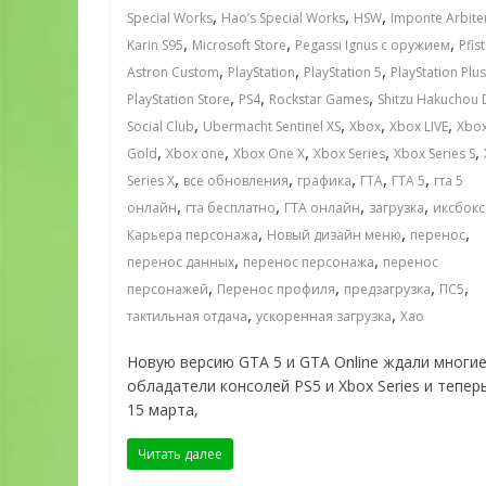
,
,
,
Special Works
Hao’s Special Works
HSW
Imponte Arbite
,
,
,
Karin S95
Microsoft Store
Pegassi Ignus с оружием
Pfis
,
,
,
Astron Custom
PlayStation
PlayStation 5
PlayStation Plus
,
,
,
PlayStation Store
PS4
Rockstar Games
Shitzu Hakuchou 
,
,
,
,
Social Club
Ubermacht Sentinel XS
Xbox
Xbox LIVE
Xbox
,
,
,
,
,
Gold
Xbox one
Xbox One X
Xbox Series
Xbox Series S
,
,
,
,
,
Series X
все обновления
графика
ГТА
ГТА 5
гта 5
,
,
,
,
онлайн
гта бесплатно
ГТА онлайн
загрузка
иксбокс
,
,
,
Карьера персонажа
Новый дизайн меню
перенос
,
,
перенос данных
перенос персонажа
перенос
,
,
,
,
персонажей
Перенос профиля
предзагрузка
ПС5
,
,
тактильная отдача
ускоренная загрузка
Хао
Новую версию GTA 5 и GTA Online ждали многи
обладатели консолей PS5 и Xbox Series и теперь
15 марта,
Читать далее