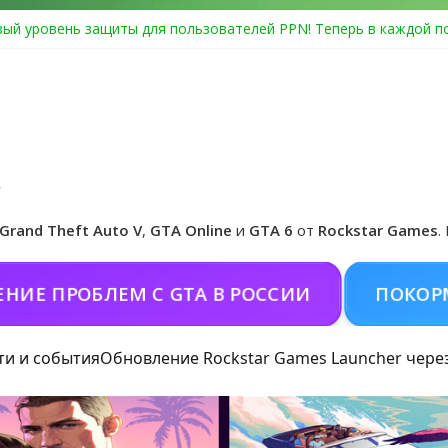
ый уровень защиты для пользователей PPN! Теперь в каждой п
Center Heist выйдет в GTA Online уже 14 июля
я в Rockstar Games Social Club ошибка #1.500.7: как зарегистри
особые награды в GTA Online по программе Fine Art Collector
циальная обложка игры и Предзаказ Grand Theft Auto VI
Grand Theft Auto V
,
GTA Online
и
GTA 6
от
Rockstar Games
.
РОБЛЕМ С GTA В РОССИИ
ПОКОРМИТЬ К
ти и события
Обновление Rockstar Games Launcher чере