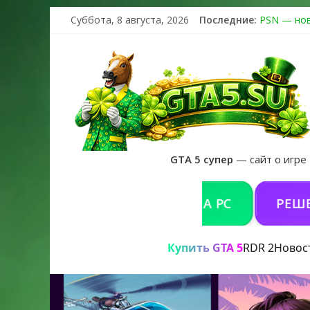
Суббота, 8 августа, 2026
Последние:
PSN — нов
The Kortz 
Регистраци
Получайте 
GTA 6 офи
GTA 5 супер
— сайт о игре
КУПИТЬ GTA 5 ONLINE НА PC
РЕШЕНИЕ П
Купить GTA 5
RDR 2
Новос