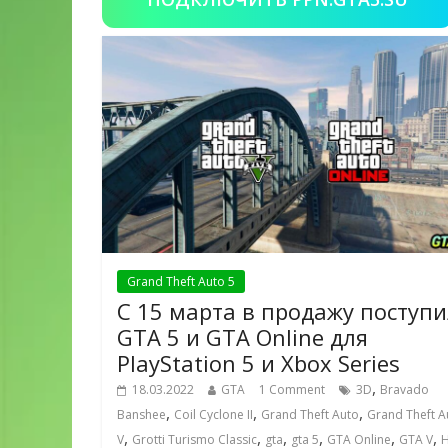
Grand Theft Auto 5
С 15 марта в продажу поступ
GTA 5 и GTA Online для
PlayStation 5 и Xbox Series
,
18.03.2022
GTA
1 Comment
3D
Bravado
,
,
,
Banshee
Coil Cyclone II
Grand Theft Auto
Grand Theft A
,
,
,
,
,
,
V
Grotti Turismo Classic
gta
gta 5
GTA Online
GTA V