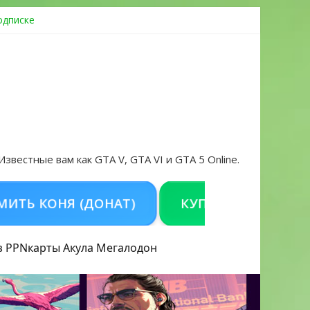
одписке
ровать аккаунт и войти без проблем в 2026 году
 Известные вам как GTA V, GTA VI и GTA 5 Online.
ОНЯ (ДОНАТ)
КУПИТЬ GTA 5 ONLINE НА 
з PPN
карты Акула
Мегалодон