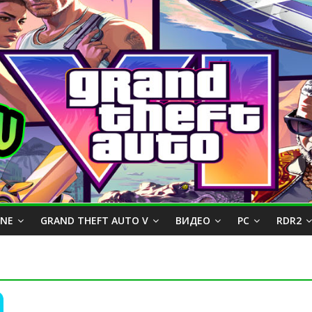
INE
GRAND THEFT AUTO V
ВИДЕО
PC
RDR2