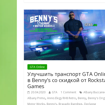
GTA Online
Улучшить транспорт GTA Onli
в Benny’s со скидкой от Rockst
Games
20.04.2020
GTA
1 Comment
Albany Buccane
,
,
,
Albany Primo
Annis Elegy RH8 Retro
Benny
Benny's Orig
,
,
,
Motor Works
Benny’s
Bravado Banshee
Declasse