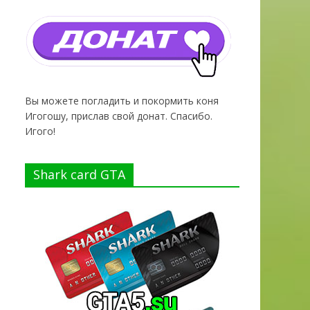
Вы можете погладить и покормить коня
Игогошу, прислав свой донат. Спасибо.
Игого!
Shark card GTA