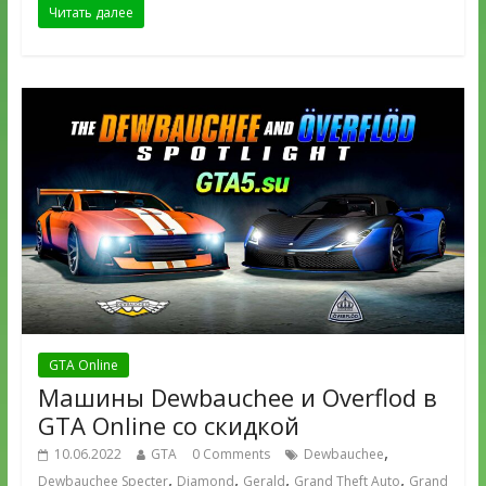
Читать далее
GTA Online
Машины Dewbauchee и Overflod в
GTA Online со скидкой
,
10.06.2022
GTA
0 Comments
Dewbauchee
,
,
,
,
Dewbauchee Specter
Diamond
Gerald
Grand Theft Auto
Grand