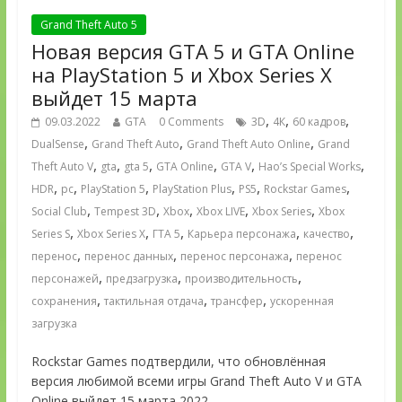
Grand Theft Auto 5
Новая версия GTA 5 и GTA Online
на PlayStation 5 и Xbox Series X
выйдет 15 марта
,
,
,
09.03.2022
GTA
0 Comments
3D
4К
60 кадров
,
,
,
DualSense
Grand Theft Auto
Grand Theft Auto Online
Grand
,
,
,
,
,
,
Theft Auto V
gta
gta 5
GTA Online
GTA V
Hao’s Special Works
,
,
,
,
,
,
HDR
pc
PlayStation 5
PlayStation Plus
PS5
Rockstar Games
,
,
,
,
,
Social Club
Tempest 3D
Xbox
Xbox LIVE
Xbox Series
Xbox
,
,
,
,
,
Series S
Xbox Series X
ГТА 5
Карьера персонажа
качество
,
,
,
перенос
перенос данных
перенос персонажа
перенос
,
,
,
персонажей
предзагрузка
производительность
,
,
,
сохранения
тактильная отдача
трансфер
ускоренная
загрузка
Rockstar Games подтвердили, что обновлённая
версия любимой всеми игры Grand Theft Auto V и GTA
Online выйдет 15 марта 2022