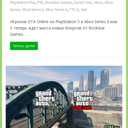
,
,
,
,
,
PlayStation Plus
PS5
Rockstar Games
Social Club
Xbox
Xbox
,
,
,
,
Series
Xbox Series S
Xbox Series X
ГТА 5
Хао
Игроков GTA Online на PlayStation 5 и Xbox Series X или
S теперь ждёт масса новых бонусов от Rockstar
Games.
Читать далее