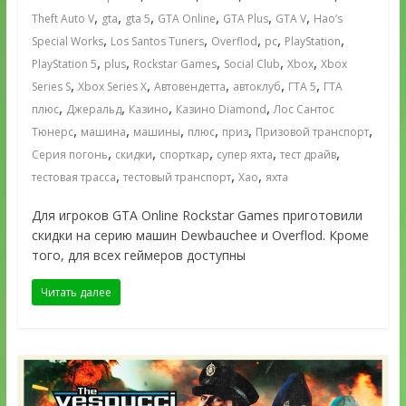
,
,
,
,
,
,
Theft Auto V
gta
gta 5
GTA Online
GTA Plus
GTA V
Hao’s
,
,
,
,
,
Special Works
Los Santos Tuners
Overflod
pc
PlayStation
,
,
,
,
,
PlayStation 5
plus
Rockstar Games
Social Club
Xbox
Xbox
,
,
,
,
,
Series S
Xbox Series X
Автовендетта
автоклуб
ГТА 5
ГТА
,
,
,
,
плюс
Джеральд
Казино
Казино Diamond
Лос Сантос
,
,
,
,
,
,
Тюнерс
машина
машины
плюс
приз
Призовой транспорт
,
,
,
,
,
Серия погонь
скидки
спорткар
супер яхта
тест драйв
,
,
,
тестовая трасса
тестовый транспорт
Хао
яхта
Для игроков GTA Online Rockstar Games приготовили
скидки на серию машин Dewbauchee и Overflod. Кроме
того, для всех геймеров доступны
Читать далее