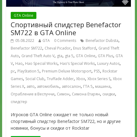
GTA Online
Спортивный спидстер Benefactor
SM722 в GTA Online
,
05.08.2022
GTA
0 Comments
Benefactor Dubsta
,
,
,
Benefactor SM722
Cheval Picador
Enus Stafford
Grand Theft
,
,
,
,
,
,
Auto
Grand Theft Auto V
gta
gta 5
GTA Online
GTA Plus
GTA
,
,
,
,
,
V
Hao
Hao Special Works
Hao’s Special Works
Luxury Autos
,
,
,
,
pc
PlayStation 5
Premium Deluxe Motorsport
PS5
Rockstar
,
,
,
,
,
Games
Social Club
Truffade Adder
Xbox
Xbox Series S
Xbox
,
,
,
,
,
,
Series X
авто
автомобиль
автосалон
ГТА 5
машина
,
,
,
,
Ограбление в Веспуччи
Симон
Симона Етарян
скидки
спидстер
Игроков GTA Online ожидает не только новый
cпортивный спидстер Benefactor SM722, но и другие
новинки, бонусы и скидки от Rockstar