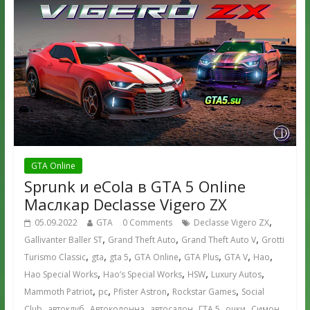
GTA Online
Sprunk и eCola в GTA 5 Online
Маслкар Declasse Vigero ZX
,
05.09.2022
GTA
0 Comments
Declasse Vigero ZX
,
,
,
Gallivanter Baller ST
Grand Theft Auto
Grand Theft Auto V
Grotti
,
,
,
,
,
,
,
Turismo Classic
gta
gta 5
GTA Online
GTA Plus
GTA V
Hao
,
,
,
,
Hao Special Works
Hao’s Special Works
HSW
Luxury Autos
,
,
,
,
Mammoth Patriot
pc
Pfister Astron
Rockstar Games
Social
,
,
,
,
,
,
,
Club
автоклуб
Автоколонна
автосалон
ГТА 5
очки
Симон