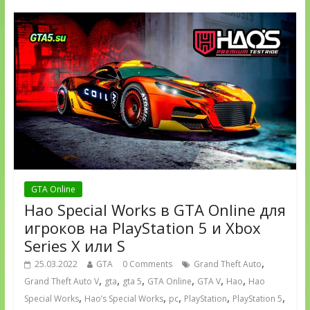
GTA Online
Hao Special Works в GTA Online для
игроков на PlayStation 5 и Xbox
Series X или S
,
25.03.2022
GTA
0 Comments
Grand Theft Auto
,
,
,
,
,
,
Grand Theft Auto V
gta
gta 5
GTA Online
GTA V
Hao
Hao
,
,
,
,
,
Special Works
Hao’s Special Works
pc
PlayStation
PlayStation 5