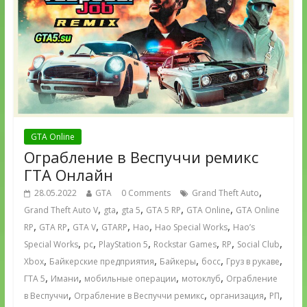
GTA Online
Ограбление в Веспуччи ремикс
ГТА Онлайн
,
28.05.2022
GTA
0 Comments
Grand Theft Auto
,
,
,
,
,
Grand Theft Auto V
gta
gta 5
GTA 5 RP
GTA Online
GTA Online
,
,
,
,
,
,
RP
GTA RP
GTA V
GTARP
Hao
Hao Special Works
Hao’s
,
,
,
,
,
,
Special Works
pc
PlayStation 5
Rockstar Games
RP
Social Club
,
,
,
,
,
Xbox
Байкерские предприятия
Байкеры
босс
Груз в рукаве
,
,
,
,
ГТА 5
Имани
мобильные операции
мотоклуб
Ограбление
,
,
,
,
в Веспуччи
Ограбление в Веспуччи ремикс
организация
РП