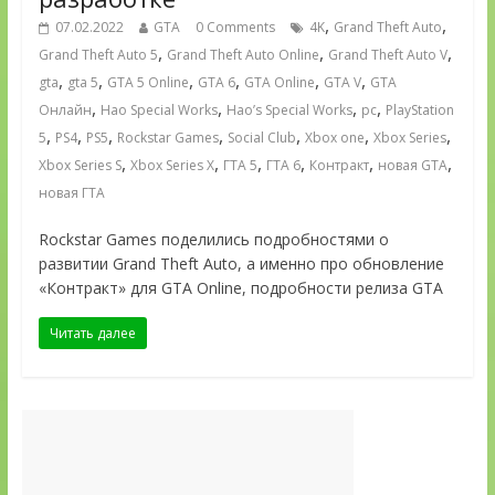
,
,
07.02.2022
GTA
0 Comments
4K
Grand Theft Auto
,
,
,
Grand Theft Auto 5
Grand Theft Auto Online
Grand Theft Auto V
,
,
,
,
,
,
gta
gta 5
GTA 5 Online
GTA 6
GTA Online
GTA V
GTA
,
,
,
,
Онлайн
Hao Special Works
Hao’s Special Works
pc
PlayStation
,
,
,
,
,
,
,
5
PS4
PS5
Rockstar Games
Social Club
Xbox one
Xbox Series
,
,
,
,
,
,
Xbox Series S
Xbox Series X
ГТА 5
ГТА 6
Контракт
новая GTA
новая ГТА
Rockstar Games поделились подробностями о
развитии Grand Theft Auto, а именно про обновление
«Контракт» для GTA Online, подробности релиза GTA
Читать далее