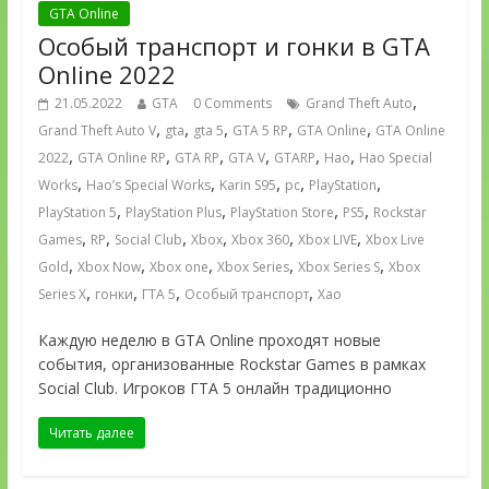
GTA Online
Особый транспорт и гонки в GTA
Online 2022
,
21.05.2022
GTA
0 Comments
Grand Theft Auto
,
,
,
,
,
Grand Theft Auto V
gta
gta 5
GTA 5 RP
GTA Online
GTA Online
,
,
,
,
,
,
2022
GTA Online RP
GTA RP
GTA V
GTARP
Hao
Hao Special
,
,
,
,
,
Works
Hao’s Special Works
Karin S95
pc
PlayStation
,
,
,
,
PlayStation 5
PlayStation Plus
PlayStation Store
PS5
Rockstar
,
,
,
,
,
,
Games
RP
Social Club
Xbox
Xbox 360
Xbox LIVE
Xbox Live
,
,
,
,
,
Gold
Xbox Now
Xbox one
Xbox Series
Xbox Series S
Xbox
,
,
,
,
Series X
гонки
ГТА 5
Особый транспорт
Хао
Каждую неделю в GTA Online проходят новые
события, организованные Rockstar Games в рамках
Social Club. Игроков ГТА 5 онлайн традиционно
Читать далее