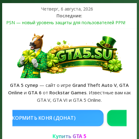
Четверг, 6 августа, 2026
Последние:
PSN — новый уровень защиты для пользователей PPN!
Теперь в каждой подписке
The Kortz Center Heist выйдет в GTA Online уже 14 июля
Регистрация в Rockstar Games Social Club ошибка #1.500.7:
как зарегистрировать аккаунт и войти без проблем в 2026
году
Получайте особые награды в GTA Online по программе
Fine Art Collector
GTA 6 официальная обложка игры и Предзаказ Grand Theft
Auto VI
GTA 5 супер
— сайт о игре
Grand Theft Auto V
,
GTA
Online
и
GTA 6
от
Rockstar Games
. Известные вам как
GTA V, GTA VI и GTA 5 Online.
 (ДОНАТ)
КУПИТЬ GTA 5 ONLINE
Купить GTA 5