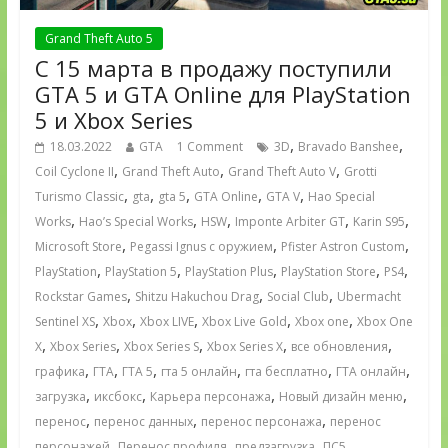
Grand Theft Auto 5
С 15 марта в продажу поступили
GTA 5 и GTA Online для PlayStation
5 и Xbox Series
,
,
18.03.2022
GTA
1 Comment
3D
Bravado Banshee
,
,
,
Coil Cyclone II
Grand Theft Auto
Grand Theft Auto V
Grotti
,
,
,
,
,
Turismo Classic
gta
gta 5
GTA Online
GTA V
Hao Special
,
,
,
,
,
Works
Hao’s Special Works
HSW
Imponte Arbiter GT
Karin S95
,
,
,
Microsoft Store
Pegassi Ignus с оружием
Pfister Astron Custom
,
,
,
,
,
PlayStation
PlayStation 5
PlayStation Plus
PlayStation Store
PS4
,
,
,
Rockstar Games
Shitzu Hakuchou Drag
Social Club
Ubermacht
,
,
,
,
,
Sentinel XS
Xbox
Xbox LIVE
Xbox Live Gold
Xbox one
Xbox One
,
,
,
,
,
X
Xbox Series
Xbox Series S
Xbox Series X
все обновления
,
,
,
,
,
,
графика
ГТА
ГТА 5
гта 5 онлайн
гта бесплатно
ГТА онлайн
,
,
,
,
загрузка
иксбокс
Карьера персонажа
Новый дизайн меню
,
,
,
перенос
перенос данных
перенос персонажа
перенос
,
,
,
,
персонажей
Перенос профиля
предзагрузка
ПС5