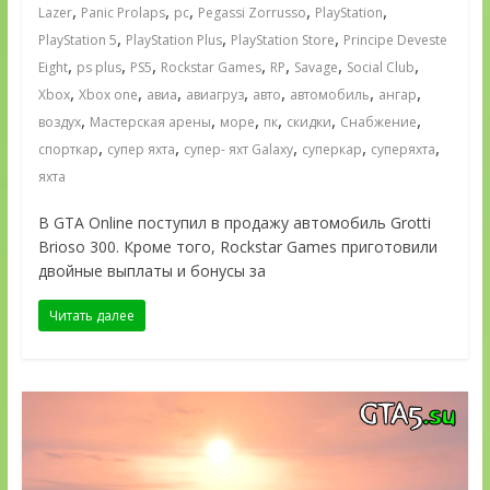
,
,
,
,
,
Lazer
Panic Prolaps
pc
Pegassi Zorrusso
PlayStation
,
,
,
PlayStation 5
PlayStation Plus
PlayStation Store
Principe Deveste
,
,
,
,
,
,
,
Eight
ps plus
PS5
Rockstar Games
RP
Savage
Social Club
,
,
,
,
,
,
,
Xbox
Xbox one
авиа
авиагруз
авто
автомобиль
ангар
,
,
,
,
,
,
воздух
Мастерская арены
море
пк
скидки
Снабжение
,
,
,
,
,
спорткар
супер яхта
супер- яхт Galaxy
суперкар
суперяхта
яхта
В GTA Online поступил в продажу автомобиль Grotti
Brioso 300. Кроме того, Rockstar Games приготовили
двойные выплаты и бонусы за
Читать далее