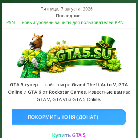
Пятница, 7 августа, 2026
Последние:
PSN — новый уровень защиты для пользователей PPN!
Теперь в каждой подписке
The Kortz Center Heist выйдет в GTA Online уже 14 июля
Регистрация в Rockstar Games Social Club ошибка #1.500.7:
как зарегистрировать аккаунт и войти без проблем в 2026
году
Получайте особые награды в GTA Online по программе
Fine Art Collector
GTA 6 официальная обложка игры и Предзаказ Grand Theft
Auto VI
GTA 5 супер
— сайт о игре
Grand Theft Auto V
,
GTA
Online
и
GTA 6
от
Rockstar Games
. Известные вам как
GTA V, GTA VI и GTA 5 Online.
НЯ (ДОНАТ)
КУПИТЬ GTA 5 ONL
Купить GTA 5