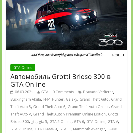
GTA Online
Автомобиль Grotti Brioso 300 в
GTA Online
,
06.03.2021
GTA
0 Comments
Bravado Verlierer
,
,
,
,
Buckingham Akula
FH-1 Hunter
Galaxy
Grand Theft Auto
Grand
,
,
,
Theft Auto 5
Grand Theft Auto 6
Grand Theft Auto Online
Grand
,
,
Theft Auto V
Grand Theft Auto V Premium Online Edition
Grotti
,
,
,
,
,
,
,
Brioso 300
gta
gta 5
GTA 5 Online
GTA 6
GTA Online
GTA V
,
,
,
,
GTA V Online
GTA Онлайн
GTARP
Mammoth Avenger
P-996