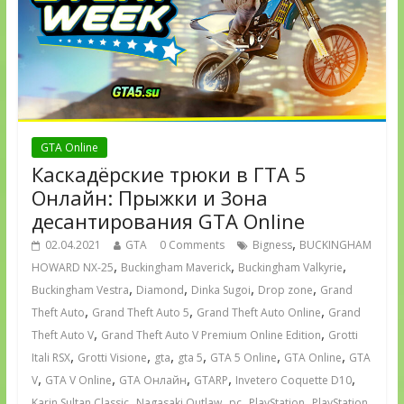
GTA Online
Каскадёрские трюки в ГТА 5
Онлайн: Прыжки и Зона
десантирования GTA Online
,
02.04.2021
GTA
0 Comments
Bigness
BUCKINGHAM
,
,
,
HOWARD NX-25
Buckingham Maverick
Buckingham Valkyrie
,
,
,
,
Buckingham Vestra
Diamond
Dinka Sugoi
Drop zone
Grand
,
,
,
Theft Auto
Grand Theft Auto 5
Grand Theft Auto Online
Grand
,
,
Theft Auto V
Grand Theft Auto V Premium Online Edition
Grotti
,
,
,
,
,
,
Itali RSX
Grotti Visione
gta
gta 5
GTA 5 Online
GTA Online
GTA
,
,
,
,
,
V
GTA V Online
GTA Онлайн
GTARP
Invetero Coquette D10
,
,
,
,
Karin Sultan Classic
Nagasaki Outlaw
pc
PlayStation
PlayStation