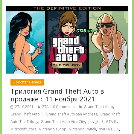
Rockstar Games
Трилогия Grand Theft Auto в
продаже с 11 ноября 2021
,
27.10.2021
GTA
0 Comments
Grand Theft Auto
,
,
Grand Theft Auto III
Grand Theft Auto San Andreas
Grand Theft
,
,
,
,
,
Auto The Trilogy
Grand Theft Auto Vice City
gta
gta 3
GTA III
,
,
,
,
Microsoft Store
Nintendo eShop
Nintendo Switch
NVIDIA DLSS