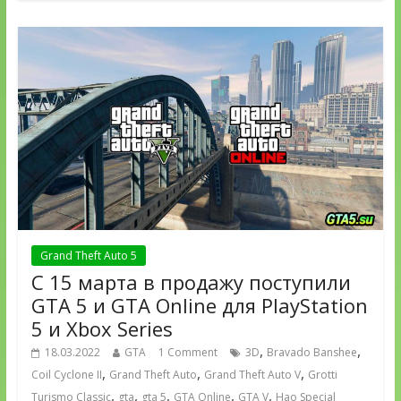
Grand Theft Auto 5
С 15 марта в продажу поступили
GTA 5 и GTA Online для PlayStation
5 и Xbox Series
,
,
18.03.2022
GTA
1 Comment
3D
Bravado Banshee
,
,
,
Coil Cyclone II
Grand Theft Auto
Grand Theft Auto V
Grotti
,
,
,
,
,
Turismo Classic
gta
gta 5
GTA Online
GTA V
Hao Special