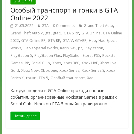
GTA Online
Особый транспорт и гонки в GTA
Online 2022
,
21.05.2022
GTA
0 Comments
Grand Theft Auto
,
,
,
,
,
Grand Theft Auto V
gta
gta 5
GTA 5 RP
GTA Online
GTA Online
,
,
,
,
,
,
2022
GTA Online RP
GTA RP
GTA V
GTARP
Hao
Hao Special
,
,
,
,
,
Works
Hao’s Special Works
Karin S95
pc
PlayStation
,
,
,
,
PlayStation 5
PlayStation Plus
PlayStation Store
PS5
Rockstar
,
,
,
,
,
,
Games
RP
Social Club
Xbox
Xbox 360
Xbox LIVE
Xbox Live
,
,
,
,
,
Gold
Xbox Now
Xbox one
Xbox Series
Xbox Series S
Xbox
,
,
,
,
Series X
гонки
ГТА 5
Особый транспорт
Хао
Каждую неделю в GTA Online проходят новые
события, организованные Rockstar Games в рамках
Social Club. Игроков ГТА 5 онлайн традиционно
Читать далее