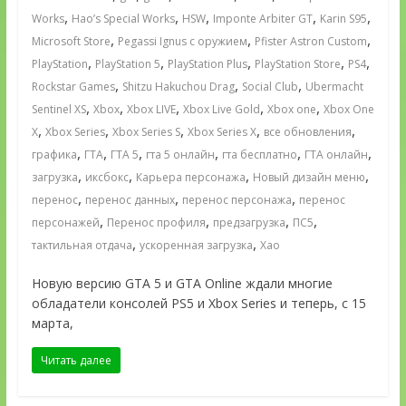
,
,
,
,
,
Works
Hao’s Special Works
HSW
Imponte Arbiter GT
Karin S95
,
,
,
Microsoft Store
Pegassi Ignus с оружием
Pfister Astron Custom
,
,
,
,
,
PlayStation
PlayStation 5
PlayStation Plus
PlayStation Store
PS4
,
,
,
Rockstar Games
Shitzu Hakuchou Drag
Social Club
Ubermacht
,
,
,
,
,
Sentinel XS
Xbox
Xbox LIVE
Xbox Live Gold
Xbox one
Xbox One
,
,
,
,
,
X
Xbox Series
Xbox Series S
Xbox Series X
все обновления
,
,
,
,
,
,
графика
ГТА
ГТА 5
гта 5 онлайн
гта бесплатно
ГТА онлайн
,
,
,
,
загрузка
иксбокс
Карьера персонажа
Новый дизайн меню
,
,
,
перенос
перенос данных
перенос персонажа
перенос
,
,
,
,
персонажей
Перенос профиля
предзагрузка
ПС5
,
,
тактильная отдача
ускоренная загрузка
Хао
Новую версию GTA 5 и GTA Online ждали многие
обладатели консолей PS5 и Xbox Series и теперь, с 15
марта,
Читать далее