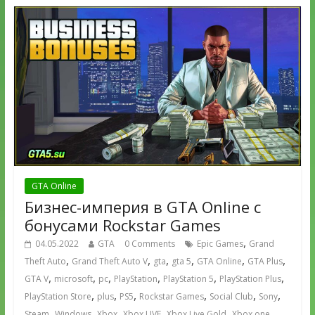
GTA Online
Бизнес-империя в GTA Online с
бонусами Rockstar Games
,
04.05.2022
GTA
0 Comments
Epic Games
Grand
,
,
,
,
,
,
Theft Auto
Grand Theft Auto V
gta
gta 5
GTA Online
GTA Plus
,
,
,
,
,
,
GTA V
microsoft
pc
PlayStation
PlayStation 5
PlayStation Plus
,
,
,
,
,
,
PlayStation Store
plus
PS5
Rockstar Games
Social Club
Sony
,
,
,
,
,
,
Steam
Windows
Xbox
Xbox LIVE
Xbox Live Gold
Xbox one