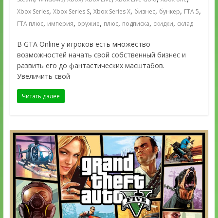
,
,
,
,
,
,
Xbox Series
Xbox Series S
Xbox Series X
бизнес
бункер
ГТА 5
,
,
,
,
,
,
ГТА плюс
империя
оружие
плюс
подписка
скидки
склад
В GTA Online у игроков есть множество
возможностей начать свой собственный бизнес и
развить его до фантастических масштабов.
Увеличить свой
Читать далее