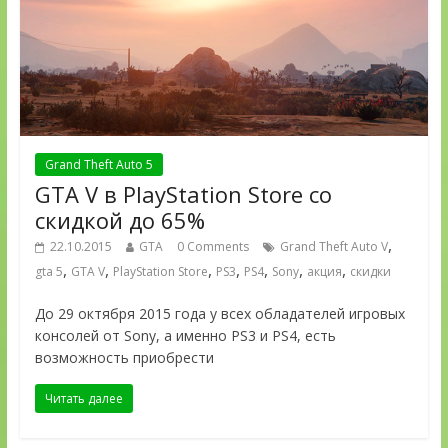
Grand Theft Auto 5
GTA V в PlayStation Store со
скидкой до 65%
,
22.10.2015
GTA
0 Comments
Grand Theft Auto V
,
,
,
,
,
,
,
gta 5
GTA V
PlayStation Store
PS3
PS4
Sony
акция
скидки
До 29 октября 2015 года у всех обладателей игровых
консолей от Sony, а именно PS3 и PS4, есть
возможность приобрести
Читать далее