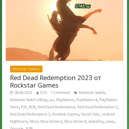
Rockstar Games
Red Dead Redemption 2023 от
Rockstar Games
,
08.08.2023
GTA
1 Comment
Nintendo Switch
,
,
,
,
Nintendo Switch eShop
pc
PlayStation
PlayStation 4
PlayStation
,
,
,
,
,
Store
PS5
RDR
Red Dead Redemption
Red Dead Redemption 2
,
,
,
Red Dead Redemption 3
Rockstar Games
Social Club
Undead
,
,
,
,
,
,
Nightmare
Xbox
Xbox Series S
Xbox Series X
жеребец
конь
,
Лошадь
РДР