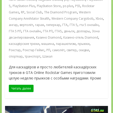
,
,
,
,
,
5
PlayStation Plus
PlayStation Store
ps plus
PS5
Rockstar
,
,
,
,
Games
RP
Social Club
The Diamond Program
Western
,
,
,
Company Annihilator Stealth
Western Company Cargobob
Xbox
,
,
,
,
,
,
,
ангар
вертолёт
гараж
гиперкар
ГТА
ГТА 5
гта 5 онлайн
,
,
,
,
,
,
ГТА 5 РП
ГТА онлайн
ГТА РП
ГТА5
деньги
доллары
Зона
,
,
,
десантирования
Казино Diamond
Казино-отель Diamond
,
,
,
,
каскадёрские трюки
машина
парашютизм
прыжки
,
,
,
,
,
,
Рокстар
Рокстар Геймс
РП
самолёт
свитер
скидки
,
,
спорткар
транспорт
Шакал
Для каскадёров и просто любителей каскадёрских
трюков в GTA Online Rockstar Games приготовили
целую неделю прыжков с особыми наградами. Кроме
Читать далее