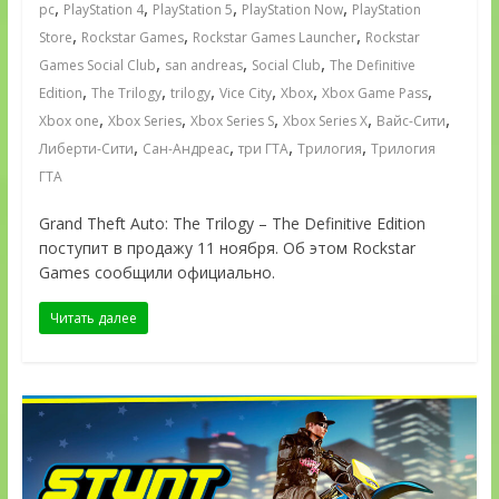
,
,
,
,
pc
PlayStation 4
PlayStation 5
PlayStation Now
PlayStation
,
,
,
Store
Rockstar Games
Rockstar Games Launcher
Rockstar
,
,
,
Games Social Club
san andreas
Social Club
The Definitive
,
,
,
,
,
,
Edition
The Trilogy
trilogy
Vice City
Xbox
Xbox Game Pass
,
,
,
,
,
Xbox one
Xbox Series
Xbox Series S
Xbox Series X
Вайс-Сити
,
,
,
,
Либерти-Сити
Сан-Андреас
три ГТА
Трилогия
Трилогия
ГТА
Grand Theft Auto: The Trilogy – The Definitive Edition
поступит в продажу 11 ноября. Об этом Rockstar
Games сообщили официально.
Читать далее