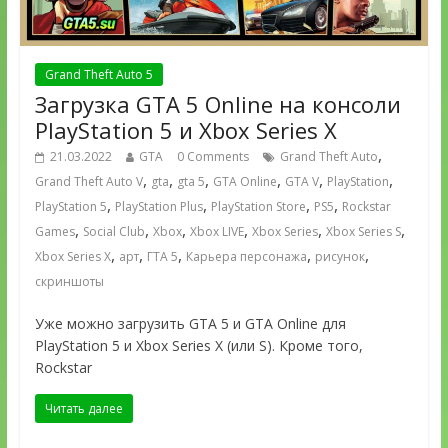
Grand Theft Auto 5
Загрузка GTA 5 Online на консоли
PlayStation 5 и Xbox Series X
,
21.03.2022
GTA
0 Comments
Grand Theft Auto
,
,
,
,
,
,
Grand Theft Auto V
gta
gta 5
GTA Online
GTA V
PlayStation
,
,
,
,
PlayStation 5
PlayStation Plus
PlayStation Store
PS5
Rockstar
,
,
,
,
,
,
Games
Social Club
Xbox
Xbox LIVE
Xbox Series
Xbox Series S
,
,
,
,
,
Xbox Series X
арт
ГТА 5
Карьера персонажа
рисунок
скриншоты
Уже можно загрузить GTA 5 и GTA Online для
PlayStation 5 и Xbox Series X (или S). Кроме того,
Rockstar
Читать далее