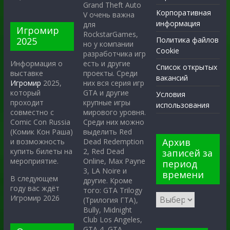
Grand Theft Auto
Корпоративная
V очень важна
информация
для
Игромир
RockstarGames,
2025
Политика файлов
но у компании
Cookie
разработчика игр
есть и другие
Информация о
Список открытых
проекты. Среди
выставке
вакансий
них вся серия игр
Игромир
2025,
GTA и другие
который
Условия
крупные игры
проходит
использования
мирового уровня.
совместно с
Среди них можно
Comic Con Russia
выделить Red
(Комик Кон Раша)
Архив
Dead Redemption
и возможность
2, Red Dead
купить билеты на
записей за
Online, Max Payne
мероприятие.
период
3, LA Noire и
времени
В следующем
другие. Кроме
году вас ждёт
того: GTA Trilogy
Игромир 2026
(Трилогия ГТА),
Bully, Midnight
Club Los Angeles,
GTA 4, GTA