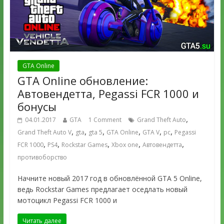
GTA Online
GTA Online обновление:
Автовендетта, Pegassi FCR 1000 и
бонусы
,
04.01.2017
GTA
1 Comment
Grand Theft Auto
,
,
,
,
,
,
Grand Theft Auto V
gta
gta 5
GTA Online
GTA V
pc
Pegassi
,
,
,
,
,
FCR 1000
PS4
Rockstar Games
Xbox one
Автовендетта
противоборство
Начните новый 2017 год в обновлённой GTA 5 Online,
ведь Rockstar Games предлагает оседлать новый
мотоцикл Pegassi FCR 1000 и
Читать далее