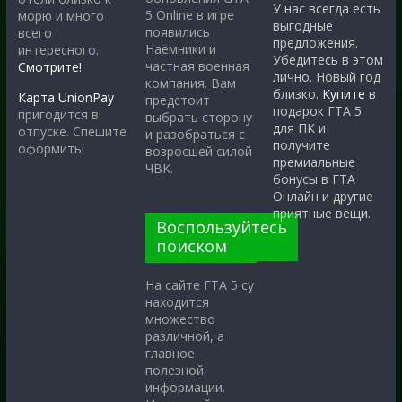
У нас всегда есть
5 Online в игре
морю и много
выгодные
появились
всего
предложения.
Наёмники и
интересного.
Убедитесь в этом
частная военная
Смотрите!
лично. Новый год
компания. Вам
близко.
Купите
в
Карта UnionPay
предстоит
подарок ГТА 5
пригодится в
выбрать сторону
для ПК и
отпуске. Спешите
и разобраться с
получите
оформить!
возросшей силой
премиальные
ЧВК.
бонусы в ГТА
Онлайн и другие
приятные вещи.
Воспользуйтесь
поиском
На сайте ГТА 5 су
находится
множество
различной, а
главное
полезной
информации.