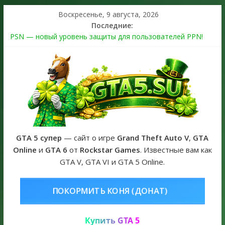
Воскресенье, 9 августа, 2026
Последние:
PSN — новый уровень защиты для пользователей PPN!
Теперь в каждой подписке
The Kortz Center Heist выйдет в GTA Online уже 14 июля
Регистрация в Rockstar Games Social Club ошибка #1.500.7:
как зарегистрировать аккаунт и войти без проблем в 2026
году
Получайте особые награды в GTA Online по программе
Fine Art Collector
GTA 6 официальная обложка игры и Предзаказ Grand Theft
Auto VI
GTA 5 супер
— сайт о игре
Grand Theft Auto V
,
GTA
Online
и
GTA 6
от
Rockstar Games
. Известные вам как
GTA V, GTA VI и GTA 5 Online.
НЯ (ДОНАТ)
КУПИТЬ GTA 5 ONL
Купить GTA 5