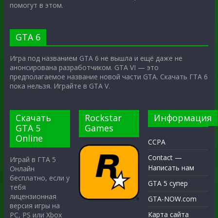
помогут в этом.
GTA 6
Игра под названием GTA 6 не вышла и ещё даже не
анонсирована разработчиком. GTA VI — это
предполагаемое название новой части GTA. Скачать ГТА 6
пока нельзя. Играйте в GTA V.
Скачать
Rockstar
Информация
GTA 5
Games
Online
CCPA
Contact —
Играй в ГТА 5
Написать нам
Онлайн
бесплатно, если у
GTA 5 супер
тебя
лицензионная
GTA-NOW.com
версия игры на
Карта сайта
PC, PS или Xbox