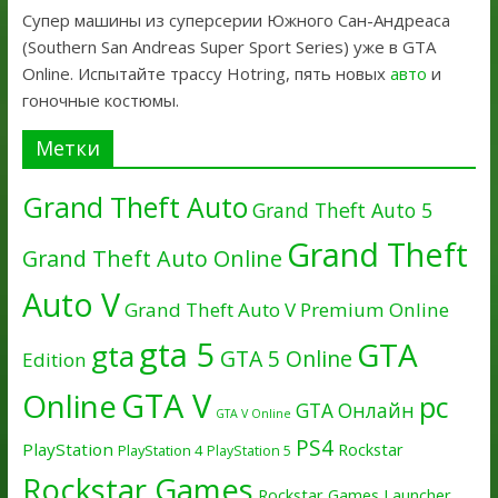
Супер машины из суперсерии Южного Сан-Андреаса
(Southern San Andreas Super Sport Series) уже в GTA
Online. Испытайте трассу Hotring, пять новых
авто
и
гоночные костюмы.
Метки
Grand Theft Auto
Grand Theft Auto 5
Grand Theft
Grand Theft Auto Online
Auto V
Grand Theft Auto V Premium Online
gta 5
GTA
gta
GTA 5 Online
Edition
GTA V
Online
pc
GTA Онлайн
GTA V Online
PS4
PlayStation
Rockstar
PlayStation 4
PlayStation 5
Rockstar Games
Rockstar Games Launcher