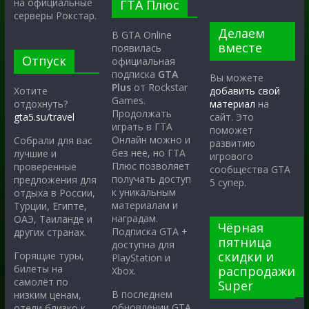
на официальные
ГТА Плюс
серверы Рокстар.
Делаем
В GTA Online
вместе
появилась
Отпуск
официальная
подписка
GTA
Вы можете
Plus
от Rockstar
Хотите
добавить свой
Games.
отдохнуть?
материал
на
Продолжать
gta5.su/travel
сайт. Это
играть в ГТА
поможет
Онлайн можно и
Собрали для вас
развитию
без неё, но ГТА
лучшие и
игрового
Плюс позволяет
проверенные
сообщества GTA
получать доступ
предложения для
5 супер.
к уникальным
отдыха в России,
материалам и
Турции, Египте,
наградам.
ОАЭ, Таиланде и
Чёрная
Подписка GTA +
других странах.
пятница
доступна для
скидки и
Горящие туры,
PlayStation и
билеты на
распродажи
Xbox.
самолёт по
Super
В последнем
низким ценам,
обновлении GTA
отели близко к