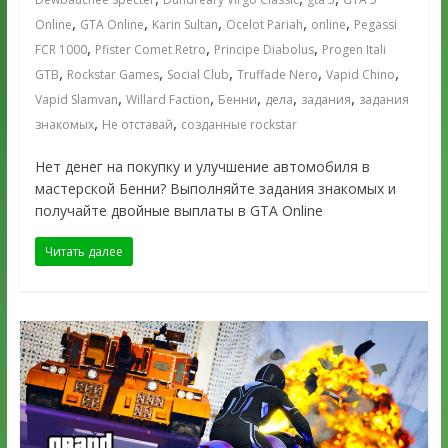
,
,
,
,
,
Online
GTA Online
Karin Sultan
Ocelot Pariah
online
Pegassi
,
,
,
FCR 1000
Pfister Comet Retro
Principe Diabolus
Progen Itali
,
,
,
,
,
GTB
Rockstar Games
Social Club
Truffade Nero
Vapid Chino
,
,
,
,
,
Vapid Slamvan
Willard Faction
Бенни
дела
задания
задания
,
,
знакомых
Не отставай
созданные rockstar
Нет денег на покупку и улучшение автомобиля в
мастерской Бенни? Выполняйте задания знакомых и
получайте двойные выплаты в GTA Online
Читать далее