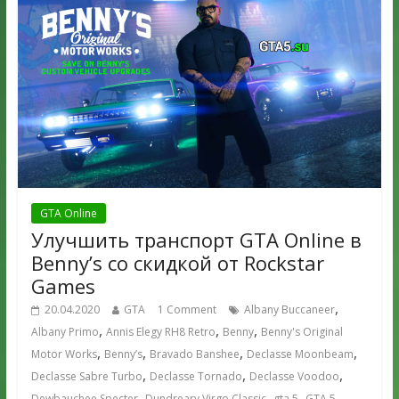
GTA Online
Улучшить транспорт GTA Online в
Benny’s со скидкой от Rockstar
Games
,
20.04.2020
GTA
1 Comment
Albany Buccaneer
,
,
,
Albany Primo
Annis Elegy RH8 Retro
Benny
Benny's Original
,
,
,
,
Motor Works
Benny’s
Bravado Banshee
Declasse Moonbeam
,
,
,
Declasse Sabre Turbo
Declasse Tornado
Declasse Voodoo
,
,
,
Dewbauchee Specter
Dundreary Virgo Classic
gta 5
GTA 5