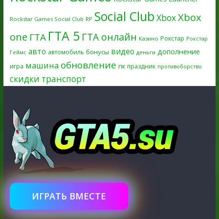
Social Club
Xbox
Xbox
Rockstar Games Social Club
RP
ГТА 5
one
ГТА онлайн
ГТА
Рокстар
Казино
Рокстар
авто
видео
дополнение
бонусы
автомобиль
Геймс
деньги
обновление
машина
игра
пк
праздник
противоборство
скидки
транспорт
ИГРАТЬ ВМЕСТЕ