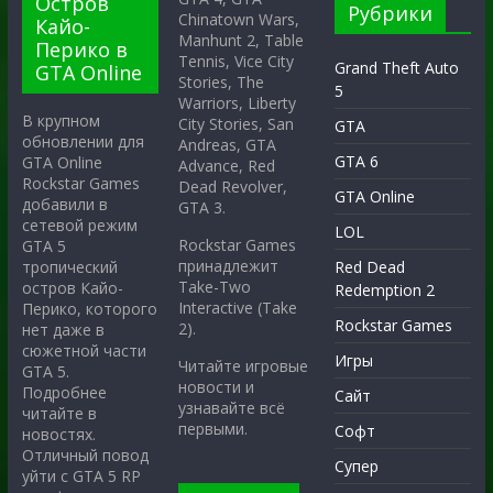
Остров
Рубрики
Chinatown Wars,
Кайо-
Manhunt 2, Table
Перико в
Tennis, Vice City
Grand Theft Auto
GTA Online
Stories, The
5
Warriors, Liberty
В крупном
City Stories, San
GTA
обновлении для
Andreas, GTA
GTA 6
GTA Online
Advance, Red
Rockstar Games
Dead Revolver,
GTA Online
добавили в
GTA 3.
сетевой режим
LOL
Rockstar Games
GTA 5
принадлежит
тропический
Red Dead
Take-Two
остров Кайо-
Redemption 2
Interactive (Take
Перико, которого
Rockstar Games
2).
нет даже в
сюжетной части
Игры
Читайте игровые
GTA 5.
новости и
Подробнее
Сайт
узнавайте всё
читайте в
первыми.
Софт
новостях.
Отличный повод
Супер
уйти с GTA 5 RP