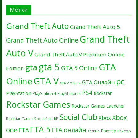
Метки
Grand Theft Auto
Grand Theft Auto 5
Grand Theft
Grand Theft Auto Online
Auto V
Grand Theft Auto V Premium Online
gta 5
GTA
gta
GTA 5 Online
Edition
GTA V
Online
pc
GTA Онлайн
GTA V Online
PS4
PlayStation
Rockstar
PlayStation 4
PlayStation 5
Rockstar Games
Rockstar Games Launcher
Social Club
Xbox
Xbox
Rockstar Games Social Club
RP
ГТА 5
one
ГТА онлайн
ГТА
Рокстар
Казино
Рокстар