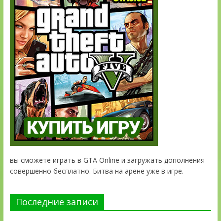
вы сможете играть в GTA Online и загружать дополнения
совершенно бесплатно. Битва на арене уже в игре.
Последние записи