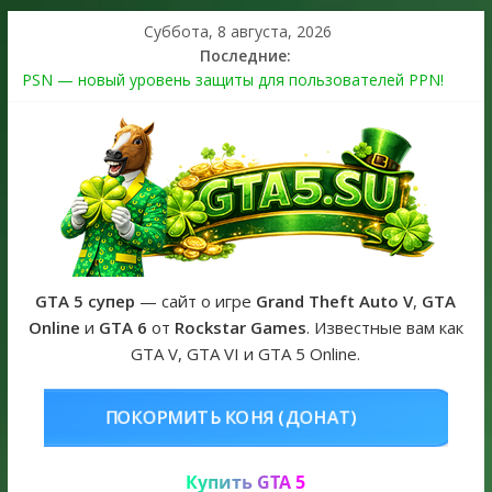
Суббота, 8 августа, 2026
Последние:
PSN — новый уровень защиты для пользователей PPN!
Теперь в каждой подписке
The Kortz Center Heist выйдет в GTA Online уже 14 июля
Регистрация в Rockstar Games Social Club ошибка #1.500.7:
как зарегистрировать аккаунт и войти без проблем в 2026
году
Получайте особые награды в GTA Online по программе
Fine Art Collector
GTA 6 официальная обложка игры и Предзаказ Grand Theft
Auto VI
GTA 5 супер
— сайт о игре
Grand Theft Auto V
,
GTA
Online
и
GTA 6
от
Rockstar Games
. Известные вам как
GTA V, GTA VI и GTA 5 Online.
НЯ (ДОНАТ)
КУПИТЬ GTA 5 ONL
Купить GTA 5