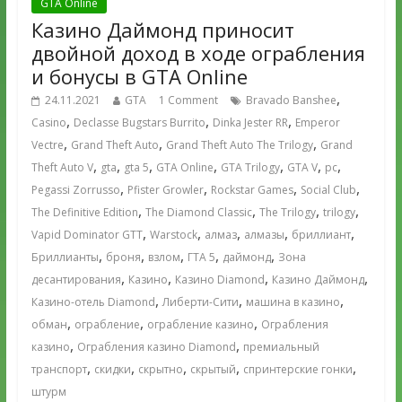
GTA Online
Казино Даймонд приносит
двойной доход в ходе ограбления
и бонусы в GTA Online
,
24.11.2021
GTA
1 Comment
Bravado Banshee
,
,
,
Casino
Declasse Bugstars Burrito
Dinka Jester RR
Emperor
,
,
,
Vectre
Grand Theft Auto
Grand Theft Auto The Trilogy
Grand
,
,
,
,
,
,
,
Theft Auto V
gta
gta 5
GTA Online
GTA Trilogy
GTA V
pc
,
,
,
,
Pegassi Zorrusso
Pfister Growler
Rockstar Games
Social Club
,
,
,
,
The Definitive Edition
The Diamond Classic
The Trilogy
trilogy
,
,
,
,
,
Vapid Dominator GTT
Warstock
алмаз
алмазы
бриллиант
,
,
,
,
,
Бриллианты
броня
взлом
ГТА 5
даймонд
Зона
,
,
,
,
десантирования
Казино
Казино Diamond
Казино Даймонд
,
,
,
Казино-отель Diamond
Либерти-Сити
машина в казино
,
,
,
обман
ограбление
ограбление казино
Ограбления
,
,
казино
Ограбления казино Diamond
премиальный
,
,
,
,
,
транспорт
скидки
скрытно
скрытый
спринтерские гонки
штурм