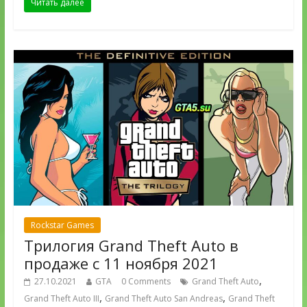
Читать далее
Rockstar Games
Трилогия Grand Theft Auto в
продаже с 11 ноября 2021
,
27.10.2021
GTA
0 Comments
Grand Theft Auto
,
,
Grand Theft Auto III
Grand Theft Auto San Andreas
Grand Theft