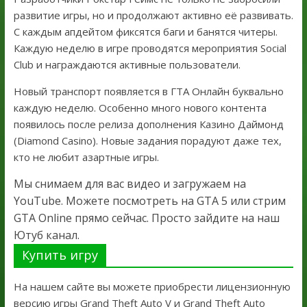
развитие игры, но и продолжают активно её развивать.
С каждым апдейтом фиксятся баги и банятся читеры.
Каждую неделю в игре проводятся мероприятия Social
Club и награждаются активные пользователи.
Новый транспорт появляется в ГТА Онлайн буквально
каждую неделю. Особенно много нового контента
появилось после релиза дополнения Казино Даймонд
(Diamond Casino). Новые задания порадуют даже тех,
кто не любит азартные игры.
Мы снимаем для вас видео и загружаем на
YouTube. Можете посмотреть на GTA 5 или стрим
GTA Online прямо сейчас. Просто зайдите на наш
Ютуб канал.
Купить игру
На нашем сайте вы можете приобрести лицензионную
версию игры Grand Theft Auto V и Grand Theft Auto