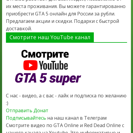
их места проживания. Вы можете гарантированно
приобрести GTA 5 онлайн для России за рубли.
Предлагаем акции и скидки. Подарки с быстрой
доставкой.
Смотрите наш YouTube канал
С нас - видео, а с вас - лайк и подписка по желанию
:)
Отправить Донат
Подписывайтесь
на наш канал в Телеграм
Смотрите видео по GTA Online и Red Dead Online с
нашего канала на Youtube. Это информативно и