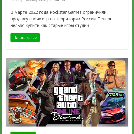
В марте 2022 года Rockstar Games ограничили
продажу своих игр на территории России. Теперь
нельзя купить как старые игры студии
Читать далее