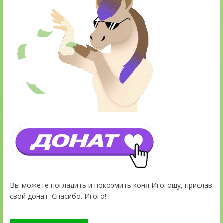
Вы можете погладить и покормить коня Игогошу, прислав
свой донат. Спасибо. Игого!