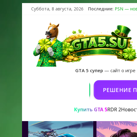
Суббота, 8 августа, 2026
Последние:
PSN — нов
The Kortz 
Регистраци
Получайте 
GTA 6 офи
GTA 5 супер
— сайт о игре
GTA 5 ONLINE НА PC
РЕШЕНИЕ ПРОБЛЕМ
Купить GTA 5
RDR 2
Новос