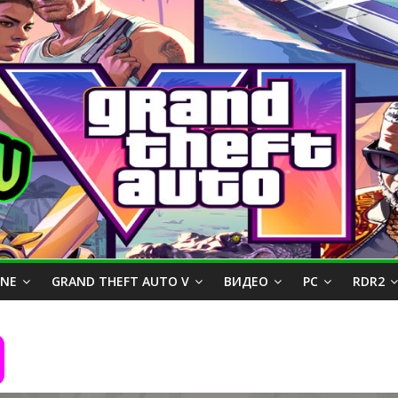
INE
GRAND THEFT AUTO V
ВИДЕО
PC
RDR2