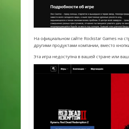
На официальном сайте Rockstar Games на стра
другими продуктами компании, вместо кнопк
Эта игра недоступна в вашей стране или ваш