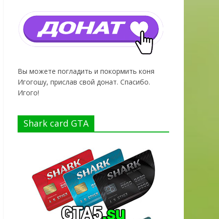
Вы можете погладить и покормить коня
Игогошу, прислав свой донат. Спасибо.
Игого!
Shark card GTA