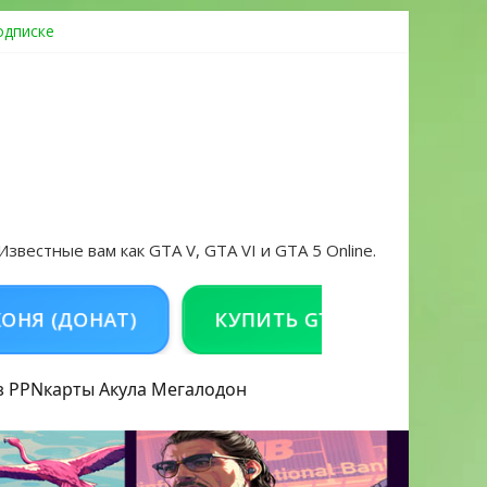
одписке
ровать аккаунт и войти без проблем в 2026 году
 Известные вам как GTA V, GTA VI и GTA 5 Online.
ОНАТ)
КУПИТЬ GTA 5 ONLINE НА PC
з PPN
карты Акула
Мегалодон