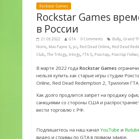
Rockstar Games
Rockstar Games врем
в России
,
21.03.2022
GTA
0 Comments
Bully
Grand Th
,
,
,
,
Noire
Max Payne 3
pc
Red Dead Online
Red Dead Red
,
,
,
,
,
Club
The Trilogy
trilogy
ГТА 5
Рокстар
Рокстар Геймс
В марте 2022 года
Rockstar Games
ограничи
нельзя купить как старые игры студии Рокста
Online, Red Dead Redemption 2, Трилогия ГТА
Как долго продлится запрет на продажу офи
санкциями со стороны США и распространяетс
вести торговлю с РФ.
Подпишитесь на наш канал
YouTube
и
Rutub
видео и стримы по GTA в прямом эфире.