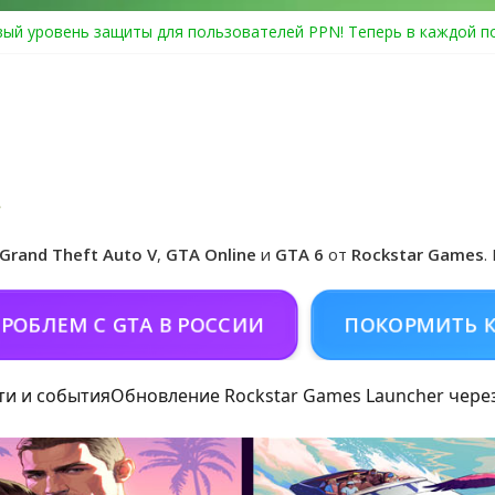
ый уровень защиты для пользователей PPN! Теперь в каждой п
Center Heist выйдет в GTA Online уже 14 июля
я в Rockstar Games Social Club ошибка #1.500.7: как зарегистри
особые награды в GTA Online по программе Fine Art Collector
циальная обложка игры и Предзаказ Grand Theft Auto VI
Grand Theft Auto V
,
GTA Online
и
GTA 6
от
Rockstar Games
.
 С GTA В РОССИИ
ПОКОРМИТЬ КОНЯ (Д
ти и события
Обновление Rockstar Games Launcher чере