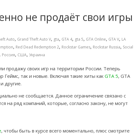
енно не продаёт свои игры
,
,
,
,
,
,
,
eft Auto
Grand Theft Auto V
gta
GTA 4
gta 5
GTA Online
GTA V
LA
,
,
,
,
emption
Red Dead Redemption 2
Rockstar Games
Rockstar Russia
Social
,
,
,
Россия
США
Украина
ли продажу своих игр на территории России. Теперь
р Геймс, так и новые. Включая такие хиты как
GTA 5
, GTA
 и другие.
циально не сообщается. Данное ограничение связано с
я на ряд компаний, которые, согласно закону, не могут
e
, чтобы быть в курсе всего моментально, плюс смотрите