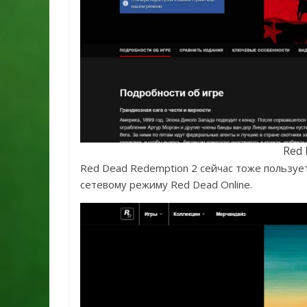
Red 
Red Dead Redemption 2 сейчас тоже пользует
сетевому режиму Red Dead Online.