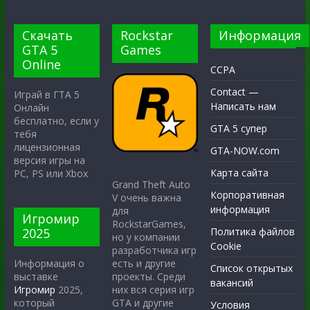
Скачать
Rockstar
Информация
GTA 5
Games
Online
CCPA
Contact —
Играй в ГТА 5
Написать нам
Онлайн
бесплатно, если у
GTA 5 супер
тебя
лицензионная
GTA-NOW.com
версия игры на
Карта сайта
PC, PS или Xbox
Grand Theft Auto
Корпоративная
V очень важна
информация
для
Игромир
RockstarGames,
2025
Политика файлов
но у компании
Cookie
разработчика игр
есть и другие
Информация о
Список открытых
проекты. Среди
выставке
вакансий
них вся серия игр
Игромир
2025,
GTA и другие
который
Условия