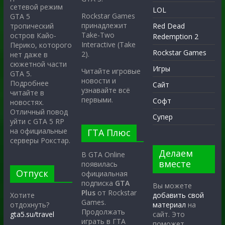
сетевой режим
LOL
Rockstar Games
GTA 5
принадлежит
тропический
Red Dead
Take-Two
остров Кайо-
Redemption 2
Interactive (Take
Перико, которого
Rockstar Games
2).
нет даже в
сюжетной части
Игры
Читайте игровые
GTA 5.
новости и
Подробнее
Сайт
узнавайте всё
читайте в
первыми.
Софт
новостях.
Отличный повод
Супер
уйти с GTA 5 RP
на официальные
ГТА Плюс
серверы Рокстар.
Делаем
В GTA Online
вместе
появилась
Отпуск
официальная
подписка
GTA
Вы можете
Plus
от Rockstar
Хотите
добавить свой
Games.
отдохнуть?
материал
на
Продолжать
gta5.su/travel
сайт. Это
играть в ГТА
поможет