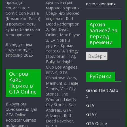
крупные игры
проходит
использования
мирового уровня.
совместно с
Среди них можно
Comic Con Russia
выделить Red
(Комик Кон Раша)
Архив
Dead Redemption
и возможность
2, Red Dead
купить билеты на
записей за
Online, Max Payne
мероприятие.
период
3, LA Noire и
времени
В следующем
другие. Кроме
году вас ждёт
того: GTA Trilogy
Игромир 2026
(Трилогия ГТА),
Bully, Midnight
Club Los Angeles,
GTA 4, GTA
Остров
Рубрики
Chinatown Wars,
Кайо-
Manhunt 2, Table
Перико в
Tennis, Vice City
Grand Theft Auto
GTA Online
Stories, The
5
Warriors, Liberty
В крупном
City Stories, San
GTA
обновлении для
Andreas, GTA
GTA 6
GTA Online
Advance, Red
Rockstar Games
Dead Revolver,
GTA Online
добавили в
GTA 3.