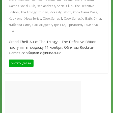
,
,
,
Games Social Club
san andreas
Social Club
The Definitive
,
,
,
,
,
,
Edition
The Trilogy
trilogy
Vice City
Xbox
Xbox Game Pass
,
,
,
,
,
Xbox one
Xbox Series
Xbox Series S
Xbox Series X
Вайс-Сити
,
,
,
,
Либерти-Сити
Сан-Андреас
три ГТА
Трилогия
Трилогия
ГТА
Grand Theft Auto: The Trilogy – The Definitive Edition
поступит в продажу 11 ноября. Об этом Rockstar
Games сообщили официально.
Читать далее