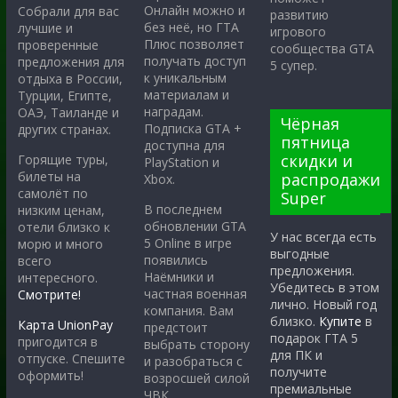
Онлайн можно и
Собрали для вас
развитию
без неё, но ГТА
лучшие и
игрового
Плюс позволяет
проверенные
сообщества GTA
получать доступ
предложения для
5 супер.
к уникальным
отдыха в России,
материалам и
Турции, Египте,
наградам.
ОАЭ, Таиланде и
Чёрная
Подписка GTA +
других странах.
пятница
доступна для
скидки и
Горящие туры,
PlayStation и
билеты на
распродажи
Xbox.
самолёт по
Super
В последнем
низким ценам,
обновлении GTA
отели близко к
У нас всегда есть
5 Online в игре
морю и много
выгодные
появились
всего
предложения.
Наёмники и
интересного.
Убедитесь в этом
частная военная
Смотрите!
лично. Новый год
компания. Вам
близко.
Купите
в
Карта UnionPay
предстоит
подарок ГТА 5
пригодится в
выбрать сторону
для ПК и
отпуске. Спешите
и разобраться с
получите
оформить!
возросшей силой
премиальные
ЧВК.