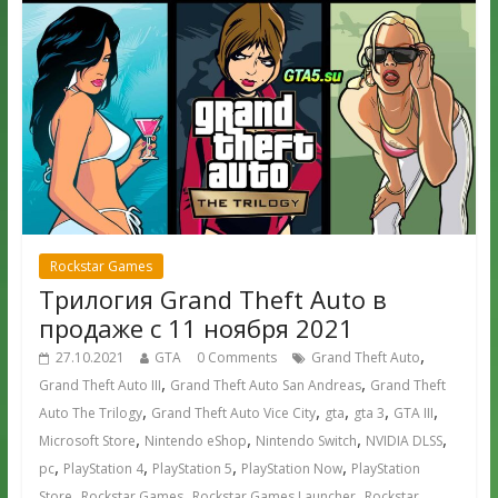
Rockstar Games
Трилогия Grand Theft Auto в
продаже с 11 ноября 2021
,
27.10.2021
GTA
0 Comments
Grand Theft Auto
,
,
Grand Theft Auto III
Grand Theft Auto San Andreas
Grand Theft
,
,
,
,
,
Auto The Trilogy
Grand Theft Auto Vice City
gta
gta 3
GTA III
,
,
,
,
Microsoft Store
Nintendo eShop
Nintendo Switch
NVIDIA DLSS
,
,
,
,
pc
PlayStation 4
PlayStation 5
PlayStation Now
PlayStation
,
,
,
Store
Rockstar Games
Rockstar Games Launcher
Rockstar