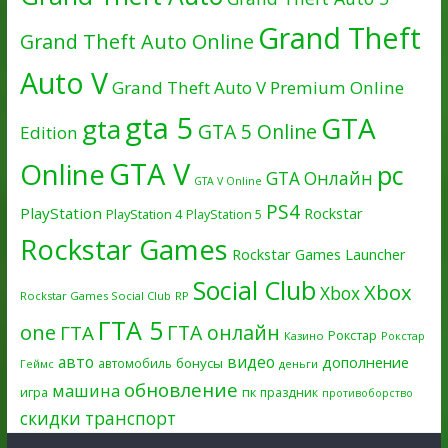
Grand Theft
Grand Theft Auto Online
Auto V
Grand Theft Auto V Premium Online
gta 5
GTA
gta
GTA 5 Online
Edition
GTA V
Online
pc
GTA Онлайн
GTA V Online
PS4
PlayStation
Rockstar
PlayStation 4
PlayStation 5
Rockstar Games
Rockstar Games Launcher
Social Club
Xbox
Xbox
Rockstar Games Social Club
RP
ГТА 5
one
ГТА онлайн
ГТА
Рокстар
Казино
Рокстар
авто
видео
дополнение
бонусы
автомобиль
Геймс
деньги
обновление
машина
игра
пк
праздник
противоборство
скидки
транспорт