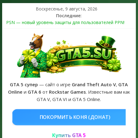
Воскресенье, 9 августа, 2026
Последние:
PSN — новый уровень защиты для пользователей PPN!
Теперь в каждой подписке
The Kortz Center Heist выйдет в GTA Online уже 14 июля
Регистрация в Rockstar Games Social Club ошибка #1.500.7:
как зарегистрировать аккаунт и войти без проблем в 2026
году
Получайте особые награды в GTA Online по программе
Fine Art Collector
GTA 6 официальная обложка игры и Предзаказ Grand Theft
Auto VI
GTA 5 супер
— сайт о игре
Grand Theft Auto V
,
GTA
Online
и
GTA 6
от
Rockstar Games
. Известные вам как
GTA V, GTA VI и GTA 5 Online.
КОНЯ (ДОНАТ)
КУПИТЬ GTA 5 O
Купить GTA 5