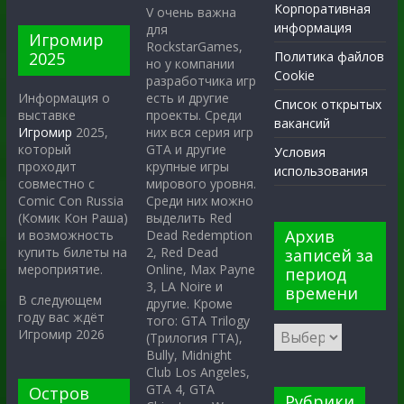
Корпоративная
V очень важна
информация
для
Игромир
RockstarGames,
2025
Политика файлов
но у компании
Cookie
разработчика игр
есть и другие
Информация о
Список открытых
проекты. Среди
выставке
вакансий
них вся серия игр
Игромир
2025,
GTA и другие
который
Условия
крупные игры
проходит
использования
мирового уровня.
совместно с
Среди них можно
Comic Con Russia
выделить Red
(Комик Кон Раша)
Архив
Dead Redemption
и возможность
2, Red Dead
купить билеты на
записей за
Online, Max Payne
мероприятие.
период
3, LA Noire и
времени
В следующем
другие. Кроме
году вас ждёт
того: GTA Trilogy
Игромир 2026
(Трилогия ГТА),
Bully, Midnight
Club Los Angeles,
GTA 4, GTA
Остров
Рубрики