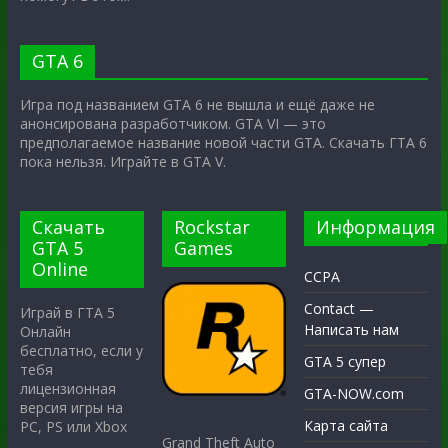
GTA 6
Игра под названием GTA 6 не вышла и ещё даже не
анонсирована разработчиком. GTA VI — это
предполагаемое название новой части GTA. Скачать ГТА 6
пока нельзя. Играйте в GTA V.
Скачать
Rockstar
Информация
GTA 5
Games
Online
CCPA
Contact —
Играй в ГТА 5
Написать нам
Онлайн
бесплатно, если у
GTA 5 супер
тебя
лицензионная
GTA-NOW.com
версия игры на
Карта сайта
PC, PS или Xbox
Grand Theft Auto