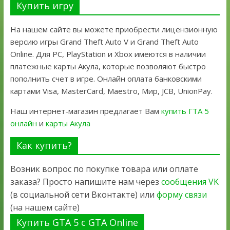
Купить игру
На нашем сайте вы можете приобрести лицензионную
версию игры Grand Theft Auto V и Grand Theft Auto
Online. Для PC, PlayStation и Xbox имеются в наличии
платежные карты Акула, которые позволяют быстро
пополнить счет в игре. Онлайн оплата банковскими
картами Visa, MasterCard, Maestro, Мир, JCB, UnionPay.
Наш интернет-магазин предлагает Вам
купить ГТА 5
онлайн
и
карты Акула
Как купить?
Возник вопрос по покупке товара или оплате
заказа? Просто напишите нам через
сообщения VK
(в социальной сети Вконтакте) или
форму связи
(на нашем сайте)
Купить GTA 5 с GTA Online