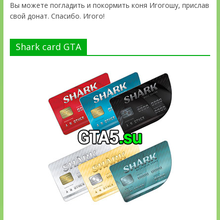
Вы можете погладить и покормить коня Игогошу, прислав
свой донат. Спасибо. Игого!
Shark card GTA