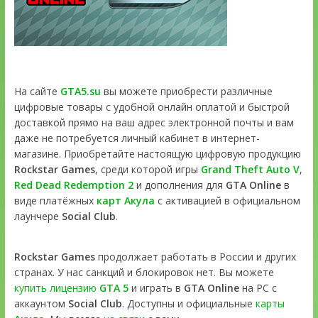
На сайте
GTA5.su
вы можете приобрести различные
цифровые товары с удобной онлайн оплатой и быстрой
доставкой прямо на ваш адрес электронной почты и вам
даже не потребуется личный кабинет в интернет-
магазине. Приобретайте настоящую цифровую продукцию
Rockstar Games
, среди которой игры
Grand Theft Auto V
,
Red Dead Redemption 2
и дополнения для
GTA Online
в
виде платёжных
карт Акула
с активацией в официальном
лаунчере
Social Club
.
Rockstar Games
продолжает работать в России и других
странах. У нас санкций и блокировок нет. Вы можете
купить лицензию
GTA 5
и играть в
GTA Online
на PC с
аккаунтом
Social Club
. Доступны и официальные
карты