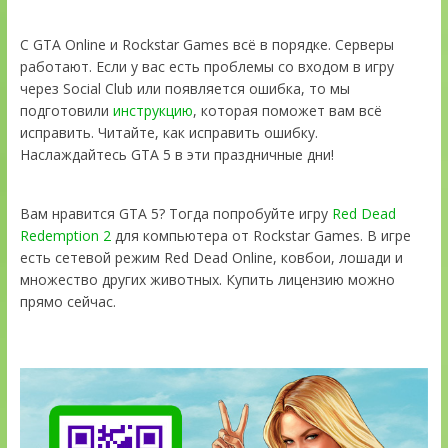
С GTA Online и Rockstar Games всё в порядке. Серверы
работают. Если у вас есть проблемы со входом в игру
через Social Club или появляется ошибка, то мы
подготовили
инструкцию
, которая поможет вам всё
исправить. Читайте, как исправить ошибку.
Наслаждайтесь GTA 5 в эти праздничные дни!
Вам нравится GTA 5? Тогда попробуйте игру
Red Dead
Redemption 2
для компьютера от Rockstar Games. В игре
есть сетевой режим Red Dead Online, ковбои, лошади и
множество других животных. Купить лицензию можно
прямо сейчас.