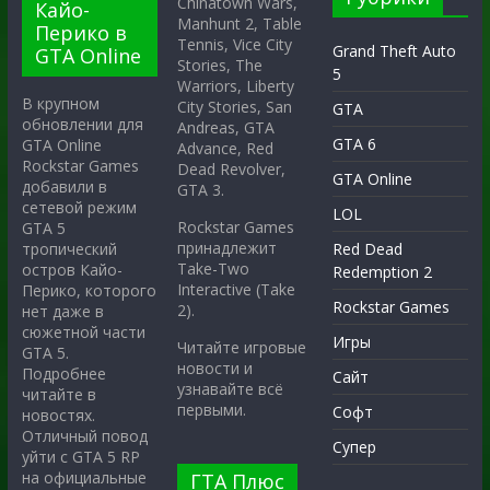
Chinatown Wars,
Кайо-
Manhunt 2, Table
Перико в
Tennis, Vice City
Grand Theft Auto
GTA Online
Stories, The
5
Warriors, Liberty
В крупном
City Stories, San
GTA
обновлении для
Andreas, GTA
GTA 6
GTA Online
Advance, Red
Rockstar Games
Dead Revolver,
GTA Online
добавили в
GTA 3.
сетевой режим
LOL
Rockstar Games
GTA 5
принадлежит
тропический
Red Dead
Take-Two
остров Кайо-
Redemption 2
Interactive (Take
Перико, которого
Rockstar Games
2).
нет даже в
сюжетной части
Игры
Читайте игровые
GTA 5.
новости и
Подробнее
Сайт
узнавайте всё
читайте в
первыми.
Софт
новостях.
Отличный повод
Супер
уйти с GTA 5 RP
на официальные
ГТА Плюс