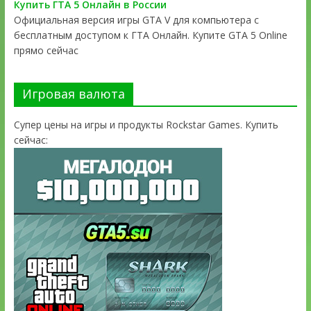
Купить ГТА 5 Онлайн в России
Официальная версия игры GTA V для компьютера с
бесплатным доступом к ГТА Онлайн. Купите GTA 5 Online
прямо сейчас
Игровая валюта
Супер цены на игры и продукты Rockstar Games. Купить
сейчас: