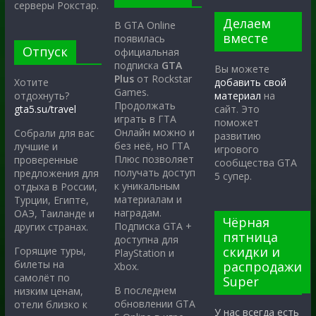
серверы Рокстар.
Делаем
В GTA Online
вместе
появилась
Отпуск
официальная
подписка
GTA
Вы можете
Plus
от Rockstar
Хотите
добавить свой
Games.
отдохнуть?
материал
на
Продолжать
gta5.su/travel
сайт. Это
играть в ГТА
поможет
Онлайн можно и
Собрали для вас
развитию
без неё, но ГТА
лучшие и
игрового
Плюс позволяет
проверенные
сообщества GTA
получать доступ
предложения для
5 супер.
к уникальным
отдыха в России,
материалам и
Турции, Египте,
наградам.
ОАЭ, Таиланде и
Чёрная
Подписка GTA +
других странах.
пятница
доступна для
скидки и
Горящие туры,
PlayStation и
билеты на
распродажи
Xbox.
самолёт по
Super
В последнем
низким ценам,
обновлении GTA
отели близко к
У нас всегда есть