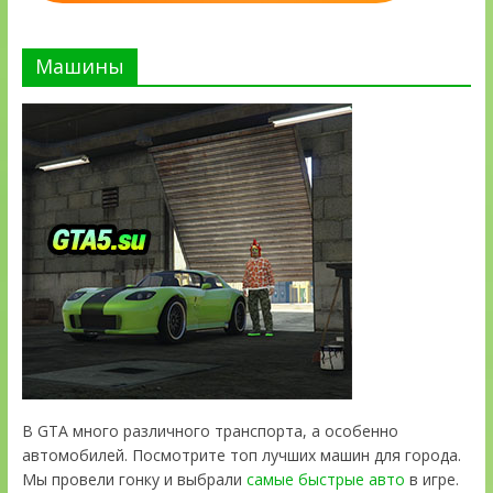
Машины
В GTA много различного транспорта, а особенно
автомобилей. Посмотрите топ лучших машин для города.
Мы провели гонку и выбрали
самые быстрые авто
в игре.