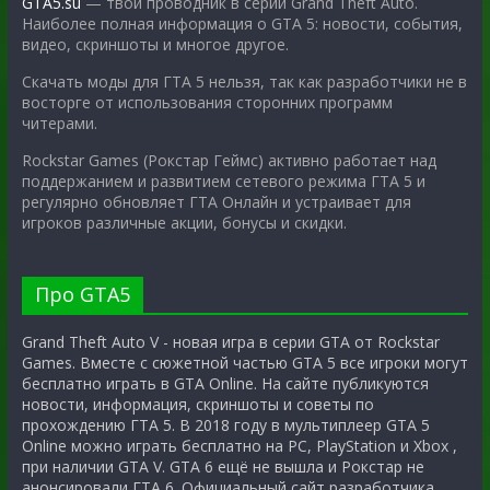
GTA5.su
— твой проводник в серии Grand Theft Auto.
Наиболее полная информация о GTA 5: новости, события,
видео, скриншоты и многое другое.
Скачать моды для ГТА 5 нельзя, так как разработчики не в
восторге от использования сторонних программ
читерами.
Rockstar Games (Рокстар Геймс) активно работает над
поддержанием и развитием сетевого режима ГТА 5 и
регулярно обновляет ГТА Онлайн и устраивает для
игроков различные акции, бонусы и скидки.
Про GTA5
Grand Theft Auto V - новая игра в серии GTA от Rockstar
Games. Вместе с сюжетной частью GTA 5 все игроки могут
бесплатно играть в GTA Online. На сайте публикуются
новости, информация, скриншоты и советы по
прохождению ГТА 5. В 2018 году в мультиплеер GTA 5
Online можно играть бесплатно на PC, PlayStation и Xbox ,
при наличии GTA V. GTA 6 ещё не вышла и Рокстар не
анонсировали ГТА 6. Официальный сайт разработчика