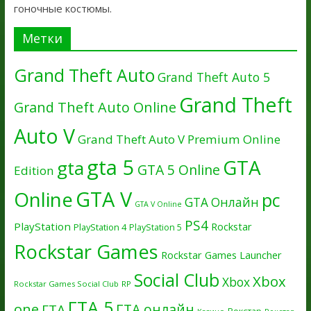
гоночные костюмы.
Метки
Grand Theft Auto
Grand Theft Auto 5
Grand Theft
Grand Theft Auto Online
Auto V
Grand Theft Auto V Premium Online
gta 5
GTA
gta
GTA 5 Online
Edition
GTA V
Online
pc
GTA Онлайн
GTA V Online
PS4
PlayStation
Rockstar
PlayStation 4
PlayStation 5
Rockstar Games
Rockstar Games Launcher
Social Club
Xbox
Xbox
Rockstar Games Social Club
RP
ГТА 5
one
ГТА онлайн
ГТА