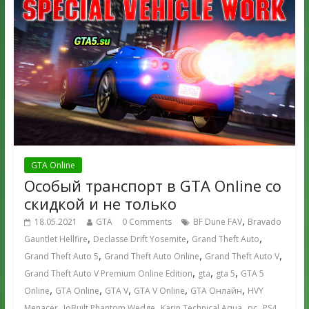
GTA Online
Особый транспорт в GTA Online со
скидкой и не только
,
18.05.2021
GTA
0 Comments
BF Dune FAV
Bravado
,
,
,
Gauntlet Hellfire
Declasse Drift Yosemite
Grand Theft Auto
,
,
,
Grand Theft Auto 5
Grand Theft Auto Online
Grand Theft Auto V
,
,
,
Grand Theft Auto V Premium Online Edition
gta
gta 5
GTA 5
,
,
,
,
,
Online
GTA Online
GTA V
GTA V Online
GTA Онлайн
HVY
,
,
,
,
,
Menacer
JoBuilt Phantom Wedge
Karin Technical Aqua
pc
PS4