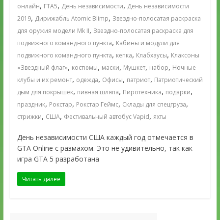
,
,
,
онлайн
ГТА5
День независимости
День независимости
,
,
2019
Дирижабль Atomic Blimp
Звездно-полосатая раскраска
,
для оружия модели Mk II
Звездно-полосатая раскраска для
,
подвижного командного пункта
Кабины и модули для
,
,
,
подвижного командного пункта
кепка
Клабхаусы
Клаксоны
,
,
,
,
,
«Звездный флаг»
костюмы
маски
Мушкет
набор
Ночные
,
,
,
,
клубы и их ремонт
одежда
Офисы
патриот
Патриотический
,
,
,
,
дым для покрышек
пивная шляпа
Пиротехника
подарки
,
,
,
,
праздник
Рокстар
Рокстар Геймс
Склады для спецгруза
,
,
,
стрижки
США
Фестивальный автобус Vapid
яхты
День независимости США каждый год отмечается в
GTA Online с размахом. Это не удивительно, так как
игра GTA 5 разработана
Читать далее