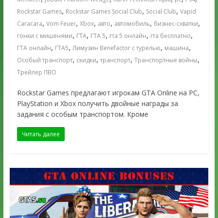
,
,
,
Rockstar Games
Rockstar Games Social Club
Social Club
Vapid
,
,
,
,
,
,
Caracara
Vom Feuer
Xbox
авто
автомобиль
бизнес-схватки
,
,
,
,
,
гонки с мишенями
ГТА
ГТА 5
гта 5 онлайн
гта бесплатно
,
,
,
,
ГТА онлайн
ГТА5
Лимузин Benefactor с турелью
машина
,
,
,
,
Особый транспорт
скидки
транспорт
Транспортные войны
Трейлер ПВО
Rockstar Games предлагают игрокам GTA Online на PC,
PlayStation и Xbox получить двойные награды за
задания с особым транспортом. Кроме
Читать далее