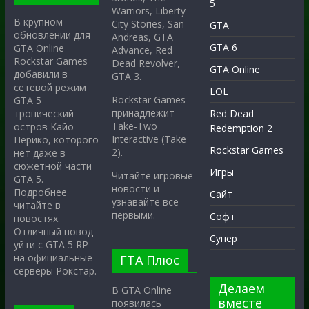
5
Warriors, Liberty
В крупном
City Stories, San
GTA
обновлении для
Andreas, GTA
GTA 6
GTA Online
Advance, Red
Rockstar Games
Dead Revolver,
GTA Online
добавили в
GTA 3.
сетевой режим
LOL
Rockstar Games
GTA 5
принадлежит
тропический
Red Dead
Take-Two
остров Кайо-
Redemption 2
Interactive (Take
Перико, которого
Rockstar Games
2).
нет даже в
сюжетной части
Игры
Читайте игровые
GTA 5.
новости и
Подробнее
Сайт
узнавайте всё
читайте в
первыми.
Софт
новостях.
Отличный повод
Супер
уйти с GTA 5 RP
на официальные
ГТА Плюс
серверы Рокстар.
Делаем
В GTA Online
вместе
появилась