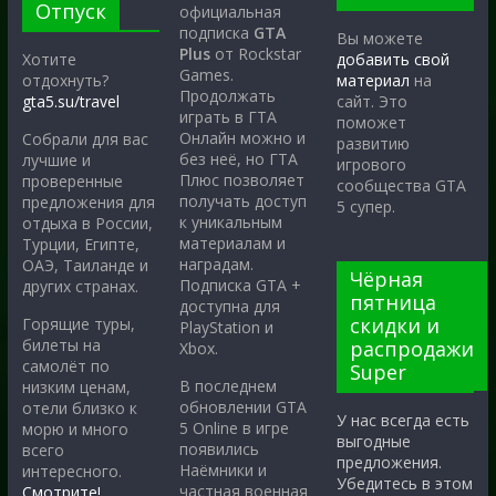
Отпуск
официальная
подписка
GTA
Вы можете
Plus
от Rockstar
Хотите
добавить свой
Games.
отдохнуть?
материал
на
Продолжать
gta5.su/travel
сайт. Это
играть в ГТА
поможет
Онлайн можно и
Собрали для вас
развитию
без неё, но ГТА
лучшие и
игрового
Плюс позволяет
проверенные
сообщества GTA
получать доступ
предложения для
5 супер.
к уникальным
отдыха в России,
материалам и
Турции, Египте,
наградам.
ОАЭ, Таиланде и
Чёрная
Подписка GTA +
других странах.
пятница
доступна для
скидки и
Горящие туры,
PlayStation и
билеты на
распродажи
Xbox.
самолёт по
Super
В последнем
низким ценам,
обновлении GTA
отели близко к
У нас всегда есть
5 Online в игре
морю и много
выгодные
появились
всего
предложения.
Наёмники и
интересного.
Убедитесь в этом
частная военная
Смотрите!