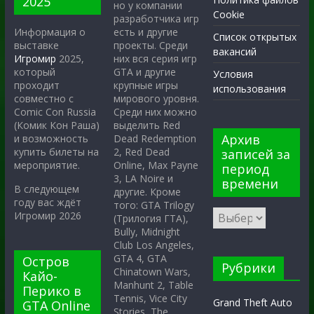
2025
но у компании
Cookie
разработчика игр
есть и другие
Информация о
Список открытых
проекты. Среди
выставке
вакансий
них вся серия игр
Игромир
2025,
GTA и другие
который
Условия
крупные игры
проходит
использования
мирового уровня.
совместно с
Среди них можно
Comic Con Russia
выделить Red
(Комик Кон Раша)
Архив
Dead Redemption
и возможность
2, Red Dead
купить билеты на
записей за
Online, Max Payne
мероприятие.
период
3, LA Noire и
времени
В следующем
другие. Кроме
году вас ждёт
того: GTA Trilogy
Игромир 2026
(Трилогия ГТА),
Bully, Midnight
Club Los Angeles,
GTA 4, GTA
Остров
Рубрики
Chinatown Wars,
Кайо-
Manhunt 2, Table
Перико в
Tennis, Vice City
Grand Theft Auto
GTA Online
Stories, The