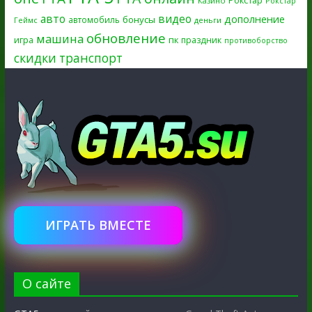
Рокстар
Казино
Рокстар
авто
видео
дополнение
бонусы
автомобиль
Геймс
деньги
обновление
машина
игра
пк
праздник
противоборство
скидки
транспорт
ИГРАТЬ ВМЕСТЕ
О сайте