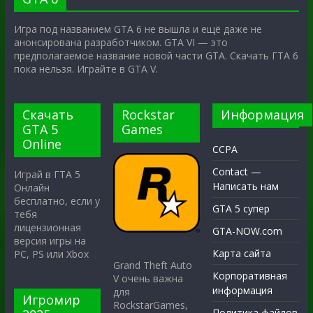
Игра под названием GTA 6 не вышла и ещё даже не
анонсирована разработчиком. GTA VI — это
предполагаемое название новой части GTA. Скачать ГТА 6
пока нельзя. Играйте в GTA V.
Скачать
Rockstar
Информация
GTA 5
Games
Online
CCPA
Contact —
Играй в ГТА 5
Написать нам
Онлайн
бесплатно, если у
GTA 5 супер
тебя
лицензионная
GTA-NOW.com
версия игры на
Карта сайта
PC, PS или Xbox
Grand Theft Auto
Корпоративная
V очень важна
информация
для
Игромир
RockstarGames,
Политика файлов