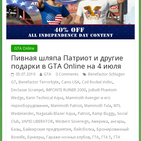
GTA Online
Пивная шляпа Патриот и другие
подарки в GTA Online на 4 июля
05.07.2019
GTA
0 Comments
Benefactor Schlagen
,
,
,
,
GT
Benefactor Terrorbyte
Canis USA
Coil Rocket Voltic
,
,
Declasse Scramjet
IMPONTE RUINER 2000
JoBuilt Phantom
,
,
Wedge
Karin Technical Aqua
Mammoth Avenger и его
,
,
,
переоборудование
Mammoth Patriot
Mammoth Tula
MTL
,
,
,
,
Wastelander
Nagasaki Blazer Aqua
Patriot
Ramp Buggy
Social
,
,
,
,
,
Club
VAPID LIBERATOR
Western Sovereign
Америка
ангары
,
,
,
Базы
Байкерские предприятия
бейсболка
Бронированный
,
,
,
,
,
Boxville
Бункеры
Гаражи ночных клубов
ГТА
ГТА 5
ГТА