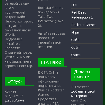
сетевой режим
LOL
Rockstar Games
GTA 5
принадлежит
тропический
Red Dead
Take-Two
остров Кайо-
Redemption 2
Interactive (Take
Перико, которого
Rockstar Games
2).
нет даже в
сюжетной части
Игры
Читайте игровые
GTA 5.
новости и
Подробнее
Сайт
узнавайте всё
читайте в
первыми.
Софт
новостях.
Отличный повод
Супер
уйти с GTA 5 RP
на официальные
ГТА Плюс
серверы Рокстар.
Делаем
В GTA Online
вместе
появилась
Отпуск
официальная
подписка
GTA
Вы можете
Plus
от Rockstar
Хотите
добавить свой
Games.
отдохнуть?
материал
на
Продолжать
gta5.su/travel
сайт. Это
играть в ГТА
поможет