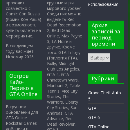
крупные игры
проходит
использования
мирового уровня.
совместно с
Среди них можно
Comic Con Russia
выделить Red
(Комик Кон Раша)
Архив
Dead Redemption
и возможность
2, Red Dead
купить билеты на
записей за
Online, Max Payne
мероприятие.
период
3, LA Noire и
времени
В следующем
другие. Кроме
году вас ждёт
того: GTA Trilogy
Игромир 2026
(Трилогия ГТА),
Bully, Midnight
Club Los Angeles,
GTA 4, GTA
Остров
Рубрики
Chinatown Wars,
Кайо-
Manhunt 2, Table
Перико в
Tennis, Vice City
Grand Theft Auto
GTA Online
Stories, The
5
Warriors, Liberty
В крупном
City Stories, San
GTA
обновлении для
Andreas, GTA
GTA 6
GTA Online
Advance, Red
Rockstar Games
Dead Revolver,
GTA Online
добавили в
GTA 3.