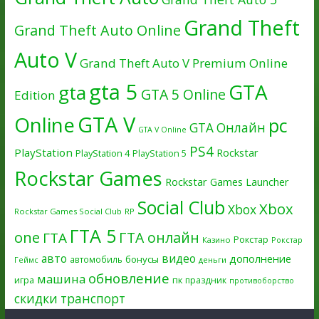
Grand Theft
Grand Theft Auto Online
Auto V
Grand Theft Auto V Premium Online
gta 5
GTA
gta
GTA 5 Online
Edition
GTA V
Online
pc
GTA Онлайн
GTA V Online
PS4
PlayStation
Rockstar
PlayStation 4
PlayStation 5
Rockstar Games
Rockstar Games Launcher
Social Club
Xbox
Xbox
Rockstar Games Social Club
RP
ГТА 5
one
ГТА онлайн
ГТА
Рокстар
Казино
Рокстар
авто
видео
дополнение
бонусы
автомобиль
Геймс
деньги
обновление
машина
игра
пк
праздник
противоборство
скидки
транспорт