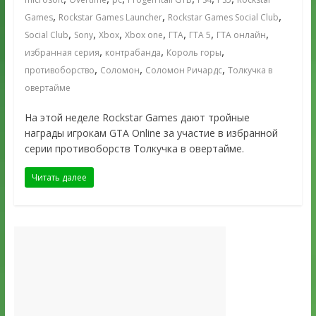
,
,
,
Games
Rockstar Games Launcher
Rockstar Games Social Club
,
,
,
,
,
,
,
Social Club
Sony
Xbox
Xbox one
ГТА
ГТА 5
ГТА онлайн
,
,
,
избранная серия
контрабанда
Король горы
,
,
,
противоборство
Соломон
Соломон Ричардс
Толкучка в
овертайме
На этой неделе Rockstar Games дают тройные
награды игрокам GTA Online за участие в избранной
серии противоборств Толкучка в овертайме.
Читать далее