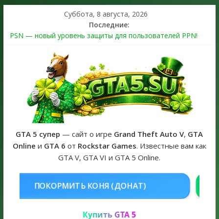
Суббота, 8 августа, 2026
Последние:
PSN — новый уровень защиты для пользователей PPN!
Теперь в каждой подписке
The Kortz Center Heist выйдет в GTA Online уже 14 июля
Регистрация в Rockstar Games Social Club ошибка #1.500.7:
как зарегистрировать аккаунт и войти без проблем в 2026
году
Получайте особые награды в GTA Online по программе
Fine Art Collector
GTA 6 официальная обложка игры и Предзаказ Grand Theft
Auto VI
GTA 5 супер
— сайт о игре
Grand Theft Auto V
,
GTA
Online
и
GTA 6
от
Rockstar Games
. Известные вам как
GTA V, GTA VI и GTA 5 Online.
НЯ (ДОНАТ)
КУПИТЬ GTA 5 ONL
Купить GTA 5