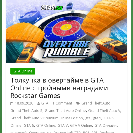
GTA Online
Толкучка в овертайме в GTA
Online с тройными наградами
Rockstar Games
,
18.09.2020
GTA
1 Comment
Grand Theft Auto
,
,
,
Grand Theft Auto 5
Grand Theft Auto Online
Grand Theft Auto V
,
,
,
Grand Theft Auto V Premium Online Edition
gta
gta 5
GTA 5
,
,
,
,
,
,
Online
GTA 6
GTA Online
GTA V
GTA V Online
GTA Онлайн
,
,
,
,
,
,
microsoft
Overtime
pc
Progen Itali GTB
PS4
PS5
Rockstar