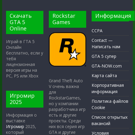
Скачать
Rockstar
Информация
GTA 5
Games
Online
CCPA
Contact —
Играй в ГТА 5
Написать нам
Онлайн
бесплатно, если у
GTA 5 супер
тебя
лицензионная
GTA-NOW.com
версия игры на
Карта сайта
PC, PS или Xbox
Grand Theft Auto
Корпоративная
V очень важна
информация
для
Игромир
RockstarGames,
2025
Политика файлов
но у компании
Cookie
разработчика игр
есть и другие
Информация о
Список открытых
проекты. Среди
выставке
вакансий
них вся серия игр
Игромир
2025,
GTA и другие
который
Условия