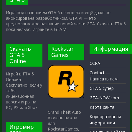
Игра под названием GTA 6 не вышла и ещё даже не
анонсирована разработчиком. GTA VI — это
предполагаемое название новой части GTA. Скачать ГТА 6
пока нельзя. Играйте в GTA V.
Скачать
Rockstar
Информация
GTA 5
Games
Online
CCPA
Contact —
Играй в ГТА 5
Написать нам
Онлайн
бесплатно, если у
GTA 5 супер
тебя
лицензионная
GTA-NOW.com
версия игры на
Карта сайта
PC, PS или Xbox
Grand Theft Auto
Корпоративная
V очень важна
информация
для
Игромир
RockstarGames,