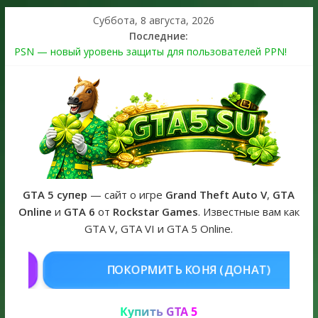
Суббота, 8 августа, 2026
Последние:
PSN — новый уровень защиты для пользователей PPN!
Теперь в каждой подписке
The Kortz Center Heist выйдет в GTA Online уже 14 июля
Регистрация в Rockstar Games Social Club ошибка #1.500.7:
как зарегистрировать аккаунт и войти без проблем в 2026
году
Получайте особые награды в GTA Online по программе
Fine Art Collector
GTA 6 официальная обложка игры и Предзаказ Grand Theft
Auto VI
GTA 5 супер
— сайт о игре
Grand Theft Auto V
,
GTA
Online
и
GTA 6
от
Rockstar Games
. Известные вам как
GTA V, GTA VI и GTA 5 Online.
КОНЯ (ДОНАТ)
КУПИТЬ GTA 5 O
Купить GTA 5