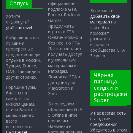
Отпуск
официальная
подписка
GTA
Вы можете
Plus
от Rockstar
Хотите
добавить свой
Games.
отдохнуть?
материал
на
Продолжать
gta5.su/travel
сайт. Это
играть в ГТА
поможет
Онлайн можно и
Собрали для вас
развитию
без неё, но ГТА
лучшие и
игрового
Плюс позволяет
проверенные
сообщества GTA
получать доступ
предложения для
5 супер.
к уникальным
отдыха в России,
материалам и
Турции, Египте,
наградам.
ОАЭ, Таиланде и
Чёрная
Подписка GTA +
других странах.
пятница
доступна для
скидки и
Горящие туры,
PlayStation и
билеты на
распродажи
Xbox.
самолёт по
Super
В последнем
низким ценам,
обновлении GTA
отели близко к
У нас всегда есть
5 Online в игре
морю и много
выгодные
появились
всего
предложения.
Наёмники и
интересного.
Убедитесь в этом
частная военная
Смотрите!