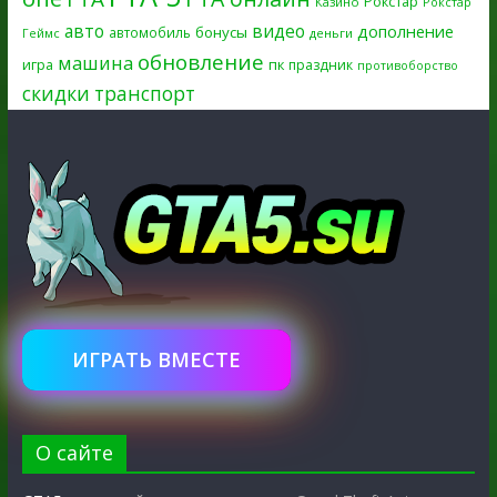
Рокстар
Казино
Рокстар
авто
видео
дополнение
бонусы
автомобиль
Геймс
деньги
обновление
машина
игра
пк
праздник
противоборство
скидки
транспорт
ИГРАТЬ ВМЕСТЕ
О сайте