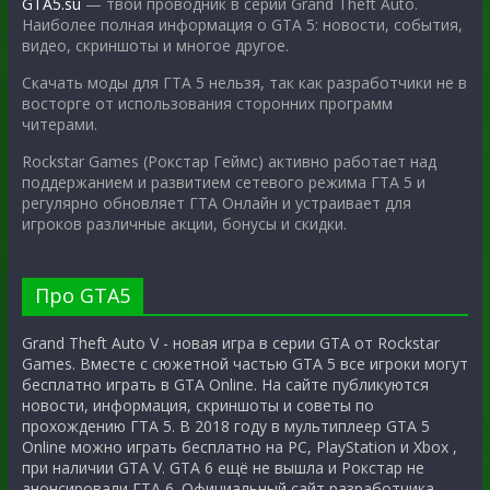
GTA5.su
— твой проводник в серии Grand Theft Auto.
Наиболее полная информация о GTA 5: новости, события,
видео, скриншоты и многое другое.
Скачать моды для ГТА 5 нельзя, так как разработчики не в
восторге от использования сторонних программ
читерами.
Rockstar Games (Рокстар Геймс) активно работает над
поддержанием и развитием сетевого режима ГТА 5 и
регулярно обновляет ГТА Онлайн и устраивает для
игроков различные акции, бонусы и скидки.
Про GTA5
Grand Theft Auto V - новая игра в серии GTA от Rockstar
Games. Вместе с сюжетной частью GTA 5 все игроки могут
бесплатно играть в GTA Online. На сайте публикуются
новости, информация, скриншоты и советы по
прохождению ГТА 5. В 2018 году в мультиплеер GTA 5
Online можно играть бесплатно на PC, PlayStation и Xbox ,
при наличии GTA V. GTA 6 ещё не вышла и Рокстар не
анонсировали ГТА 6. Официальный сайт разработчика