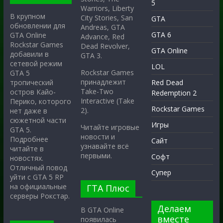
5
Warriors, Liberty
В крупном
City Stories, San
GTA
обновлении для
Andreas, GTA
GTA 6
GTA Online
Advance, Red
Rockstar Games
Dead Revolver,
GTA Online
добавили в
GTA 3.
сетевой режим
LOL
Rockstar Games
GTA 5
принадлежит
тропический
Red Dead
Take-Two
остров Кайо-
Redemption 2
Interactive (Take
Перико, которого
Rockstar Games
2).
нет даже в
сюжетной части
Игры
Читайте игровые
GTA 5.
новости и
Подробнее
Сайт
узнавайте всё
читайте в
первыми.
Софт
новостях.
Отличный повод
Супер
уйти с GTA 5 RP
на официальные
ГТА Плюс
серверы Рокстар.
Делаем
В GTA Online
вместе
появилась