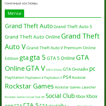
гоночные костюмы.
Метки
Grand Theft Auto
Grand Theft Auto 5
Grand Theft
Grand Theft Auto Online
Auto V
Grand Theft Auto V Premium Online
gta 5
GTA
gta
GTA 5 Online
Edition
GTA V
Online
pc
GTA Онлайн
GTA V Online
PS4
PlayStation
Rockstar
PlayStation 4
PlayStation 5
Rockstar Games
Rockstar Games Launcher
Social Club
Xbox
Xbox
Rockstar Games Social Club
RP
ГТА 5
one
ГТА онлайн
ГТА