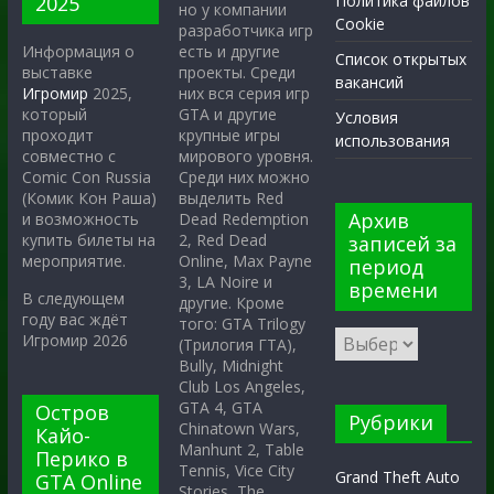
2025
Политика файлов
но у компании
Cookie
разработчика игр
есть и другие
Информация о
Список открытых
проекты. Среди
выставке
вакансий
них вся серия игр
Игромир
2025,
GTA и другие
который
Условия
крупные игры
проходит
использования
мирового уровня.
совместно с
Среди них можно
Comic Con Russia
выделить Red
(Комик Кон Раша)
Архив
Dead Redemption
и возможность
2, Red Dead
купить билеты на
записей за
Online, Max Payne
мероприятие.
период
3, LA Noire и
времени
В следующем
другие. Кроме
году вас ждёт
того: GTA Trilogy
Игромир 2026
(Трилогия ГТА),
Bully, Midnight
Club Los Angeles,
GTA 4, GTA
Остров
Рубрики
Chinatown Wars,
Кайо-
Manhunt 2, Table
Перико в
Tennis, Vice City
Grand Theft Auto
GTA Online
Stories, The