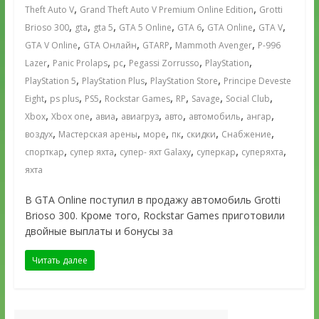
,
,
Theft Auto V
Grand Theft Auto V Premium Online Edition
Grotti
,
,
,
,
,
,
,
Brioso 300
gta
gta 5
GTA 5 Online
GTA 6
GTA Online
GTA V
,
,
,
,
GTA V Online
GTA Онлайн
GTARP
Mammoth Avenger
P-996
,
,
,
,
,
Lazer
Panic Prolaps
pc
Pegassi Zorrusso
PlayStation
,
,
,
PlayStation 5
PlayStation Plus
PlayStation Store
Principe Deveste
,
,
,
,
,
,
,
Eight
ps plus
PS5
Rockstar Games
RP
Savage
Social Club
,
,
,
,
,
,
,
Xbox
Xbox one
авиа
авиагруз
авто
автомобиль
ангар
,
,
,
,
,
,
воздух
Мастерская арены
море
пк
скидки
Снабжение
,
,
,
,
,
спорткар
супер яхта
супер- яхт Galaxy
суперкар
суперяхта
яхта
В GTA Online поступил в продажу автомобиль Grotti
Brioso 300. Кроме того, Rockstar Games приготовили
двойные выплаты и бонусы за
Читать далее