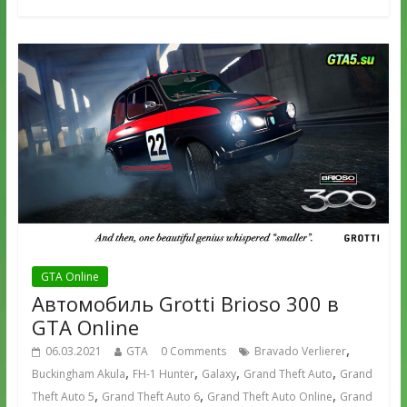
GTA Online
Автомобиль Grotti Brioso 300 в
GTA Online
,
06.03.2021
GTA
0 Comments
Bravado Verlierer
,
,
,
,
Buckingham Akula
FH-1 Hunter
Galaxy
Grand Theft Auto
Grand
,
,
,
Theft Auto 5
Grand Theft Auto 6
Grand Theft Auto Online
Grand