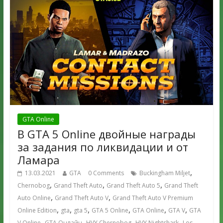
GTA Online
В GTA 5 Online двойные награды
за задания по ликвидации и от
Ламара
,
13.03.2021
GTA
0 Comments
Buckingham Miljet
,
,
,
Chernobog
Grand Theft Auto
Grand Theft Auto 5
Grand Theft
,
,
Auto Online
Grand Theft Auto V
Grand Theft Auto V Premium
,
,
,
,
,
,
Online Edition
gta
gta 5
GTA 5 Online
GTA Online
GTA V
GTA
,
,
,
,
V Online
GTA Онлайн
HVY Chernobog
HVY Nightshark
Los