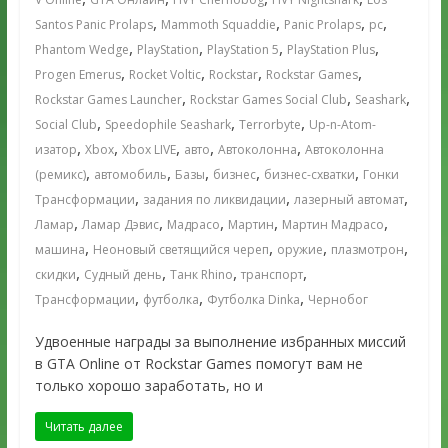
,
,
,
,
Santos Panic Prolaps
Mammoth Squaddie
Panic Prolaps
pc
,
,
,
,
Phantom Wedge
PlayStation
PlayStation 5
PlayStation Plus
,
,
,
,
Progen Emerus
Rocket Voltic
Rockstar
Rockstar Games
,
,
,
Rockstar Games Launcher
Rockstar Games Social Club
Seashark
,
,
,
Social Club
Speedophile Seashark
Terrorbyte
Up-n-Atom-
,
,
,
,
,
изатор
Xbox
Xbox LIVE
авто
Автоколонна
Автоколонна
,
,
,
,
,
(ремикс)
автомобиль
Базы
бизнес
бизнес-схватки
Гонки
,
,
,
Трансформации
задания по ликвидации
лазерный автомат
,
,
,
,
,
Ламар
Ламар Дэвис
Мадрасо
Мартин
Мартин Мадрасо
,
,
,
,
машина
Неоновый светящийся череп
оружие
плазмотрон
,
,
,
,
скидки
Судный день
Танк Rhino
транспорт
,
,
,
Трансформации
футболка
Футболка Dinka
Чернобог
Удвоенные награды за выполнение избранных миссий
в GTA Online от Rockstar Games помогут вам не
только хорошо заработать, но и
Читать далее