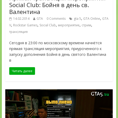
Social Club: Бойня в день св.
Валентина
,
,
14.02.2014
GTA
0 Comments
gta 5
GTA Online
GTA
,
,
,
,
,
V
Rockstar Games
Social Club
мероприятие
стрим
трансляция
Сегодня в 23:00 по московскому времени начнётся
прямая трансляция мероприятия, приуроченного к
запуску дополнения Бойня в день святого Валентина
в
Читать далее