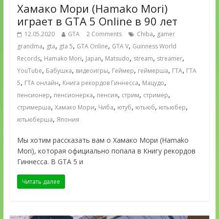
Хамако Мори (Hamako Mori)
играет в GTA 5 Online в 90 лет
,
12.05.2020
GTA
2 Comments
Chiba
gamer
,
,
,
,
,
grandma
gta
gta 5
GTA Online
GTA V
Guinness World
,
,
,
,
,
,
Records
Hamako Mori
Japan
Matsudo
stream
streamer
,
,
,
,
,
,
YouTube
Бабушка
видеоигры
Геймер
геймерша
ГТА
ГТА
,
,
,
,
5
ГТА онлайн
Книга рекордов Гиннесса
Мацудо
,
,
,
,
,
пенсионер
пенсионерка
пенсия
стрим
стример
,
,
,
,
,
,
стримерша
Хамако Мори
Чиба
ютуб
ютьюб
ютьюбер
,
ютьюберша
Япония
Мы хотим рассказать вам о Хамако Мори (Hamako
Mori), которая официально попала в Книгу рекордов
Гиннесса. В GTA 5 и
Читать далее