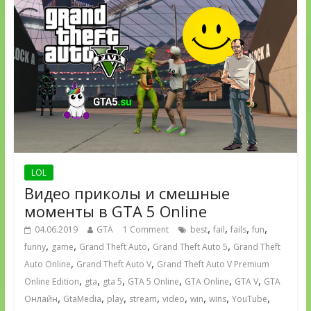
LOL
Видео приколы и смешные
моменты в GTA 5 Online
,
,
,
,
04.06.2019
GTA
1 Comment
best
fail
fails
fun
,
,
,
,
funny
game
Grand Theft Auto
Grand Theft Auto 5
Grand Theft
,
,
Auto Online
Grand Theft Auto V
Grand Theft Auto V Premium
,
,
,
,
,
,
Online Edition
gta
gta 5
GTA 5 Online
GTA Online
GTA V
GTA
,
,
,
,
,
,
,
,
Онлайн
GtaMedia
play
stream
video
win
wins
YouTube