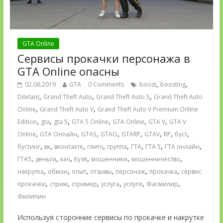
GTA Online
Сервисы прокачки персонажа в
GTA Online опасны
,
,
02.06.2019
GTA
0 Comments
boost
boosting
,
,
,
Diletant
Grand Theft Auto
Grand Theft Auto 5
Grand Theft Auto
,
,
Online
Grand Theft Auto V
Grand Theft Auto V Premium Online
,
,
,
,
,
,
Edition
gta
gta 5
GTA 5 Online
GTA Online
GTA V
GTA V
,
,
,
,
,
,
,
,
Online
GTA Онлайн
GTA5
GTAO
GTARP
GTAV
RP
буст
,
,
,
,
,
,
,
,
бустинг
вк
вконтакте
глитч
группа
ГТА
ГТА 5
ГТА онлайн
,
,
,
,
,
,
ГТА5
деньги
кач
Кузя
мошенники
мошенничество
,
,
,
,
,
,
накрутка
обман
опыт
отзывы
персонаж
прокачка
сервис
,
,
,
,
,
,
прокачки
стрим
стример
услуга
услуги
Фасмилир
Филипин
Используя сторонние сервисы по прокачке и накрутке