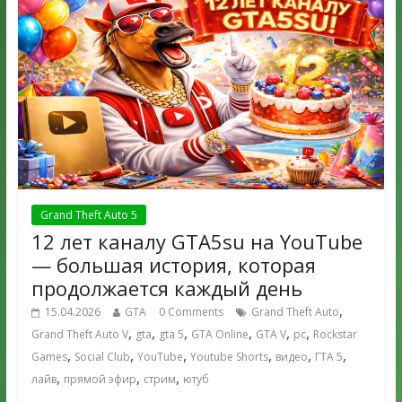
Grand Theft Auto 5
12 лет каналу GTA5su на YouTube
— большая история, которая
продолжается каждый день
,
15.04.2026
GTA
0 Comments
Grand Theft Auto
,
,
,
,
,
,
Grand Theft Auto V
gta
gta 5
GTA Online
GTA V
pc
Rockstar
,
,
,
,
,
,
Games
Social Club
YouTube
Youtube Shorts
видео
ГТА 5
,
,
,
лайв
прямой эфир
стрим
ютуб