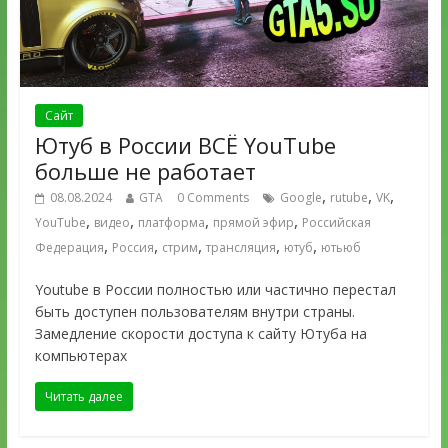
Сайт
Ютуб в России ВСЁ YouTube
больше не работает
,
,
,
08.08.2024
GTA
0 Comments
Google
rutube
VK
,
,
,
,
YouTube
видео
платформа
прямой эфир
Российская
,
,
,
,
,
Федерация
Россия
стрим
трансляция
ютуб
ютьюб
Youtube в России полностью или частично перестал
быть доступен пользователям внутри страны.
Замедление скорости доступа к сайту Ютуба на
компьютерах
Читать далее