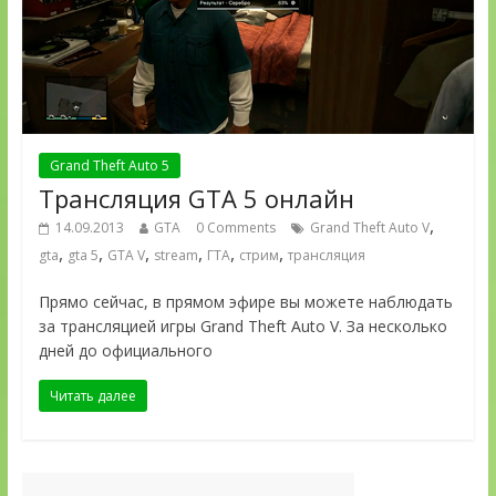
Grand Theft Auto 5
Трансляция GTA 5 онлайн
,
14.09.2013
GTA
0 Comments
Grand Theft Auto V
,
,
,
,
,
,
gta
gta 5
GTA V
stream
ГТА
стрим
трансляция
Прямо сейчас, в прямом эфире вы можете наблюдать
за трансляцией игры Grand Theft Auto V. За несколько
дней до официального
Читать далее