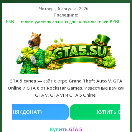
Четверг, 6 августа, 2026
Последние:
PSN — новый уровень защиты для пользователей PPN!
Теперь в каждой подписке
The Kortz Center Heist выйдет в GTA Online уже 14 июля
Регистрация в Rockstar Games Social Club ошибка #1.500.7:
как зарегистрировать аккаунт и войти без проблем в 2026
году
Получайте особые награды в GTA Online по программе
Fine Art Collector
GTA 6 официальная обложка игры и Предзаказ Grand Theft
Auto VI
GTA 5 супер
— сайт о игре
Grand Theft Auto V
,
GTA
Online
и
GTA 6
от
Rockstar Games
. Известные вам как
GTA V, GTA VI и GTA 5 Online.
АТ)
КУПИТЬ GTA 5 ONLINE НА PC
Купить GTA 5