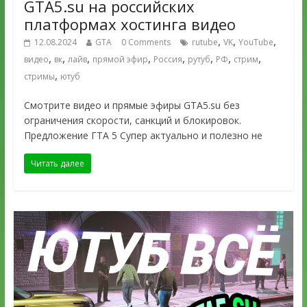
GTA5.su на российских
платформах хостинга видео
,
,
,
12.08.2024
GTA
0 Comments
rutube
VK
YouTube
,
,
,
,
,
,
,
,
видео
вк
лайв
прямой эфир
Россия
рутуб
РФ
стрим
,
стримы
ютуб
Смотрите видео и прямые эфиры GTA5.su без
ограничения скорости, санкций и блокировок.
Предложение ГТА 5 Супер актуально и полезно не
Читать далее