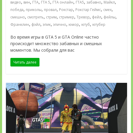
,
,
,
,
,
,
,
,
видео
вин
ГТА
ГТА 5
ГТА онлайн
ГТА5
забавно
Майкл
,
,
,
,
,
,
победа
приколы
провал
Рокстар
Рокстар Геймс
смех
,
,
,
,
,
,
,
смешно
смотреть
стрим
стример
Тревор
фейл
фейлы
,
,
,
,
,
,
Франклин
фэйл
эпик
эпично
юмор
ютуб
ютубер
Во время игры в GTA 5 и GTA Online частно
происходит множество забавных и смешных
моментов. Мы собрали для вас
Читать далее