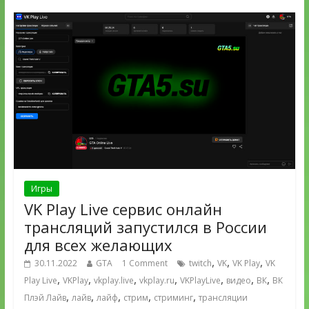
Игры
VK Play Live сервис онлайн
трансляций запустился в России
для всех желающих
,
,
,
30.11.2022
GTA
1 Comment
twitch
VK
VK Play
VK
,
,
,
,
,
,
,
Play Live
VKPlay
vkplay.live
vkplay.ru
VKPlayLive
видео
ВК
ВК
,
,
,
,
,
Плэй Лайв
лайв
лайф
стрим
стриминг
трансляции