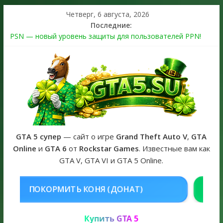
Четверг, 6 августа, 2026
Последние:
PSN — новый уровень защиты для пользователей PPN!
Теперь в каждой подписке
The Kortz Center Heist выйдет в GTA Online уже 14 июля
Регистрация в Rockstar Games Social Club ошибка #1.500.7:
как зарегистрировать аккаунт и войти без проблем в 2026
году
Получайте особые награды в GTA Online по программе
Fine Art Collector
GTA 6 официальная обложка игры и Предзаказ Grand Theft
Auto VI
GTA 5 супер
— сайт о игре
Grand Theft Auto V
,
GTA
Online
и
GTA 6
от
Rockstar Games
. Известные вам как
GTA V, GTA VI и GTA 5 Online.
НЯ (ДОНАТ)
КУПИТЬ GTA 5 ONLI
Купить GTA 5