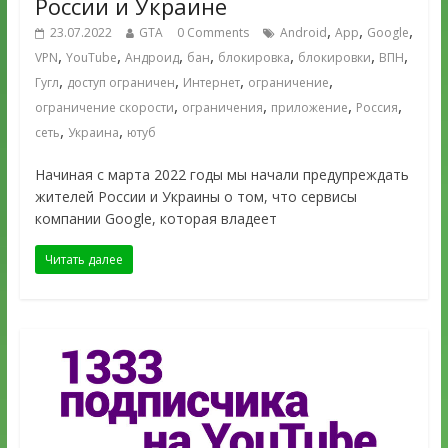
России и Украине
,
,
,
23.07.2022
GTA
0 Comments
Android
App
Google
,
,
,
,
,
,
,
VPN
YouTube
Андроид
бан
блокировка
блокировки
ВПН
,
,
,
,
Гугл
доступ ограничен
Интернет
ограничение
,
,
,
,
ограничение скорости
ограничения
приложение
Россия
,
,
сеть
Украина
ютуб
Начиная с марта 2022 годы мы начали предупреждать
жителей России и Украины о том, что сервисы
компании Google, которая владеет
Читать далее