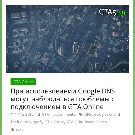
GTA Online
При использовании Google DNS
могут наблюдаться проблемы с
подключением в GTA Online
,
,
14.12.2015
GTA
0 Comments
DNS
Google
Grand
,
,
,
,
,
Theft Auto V
gta 5
GTA Online
GTA V
Rockstar Games
Яндекс