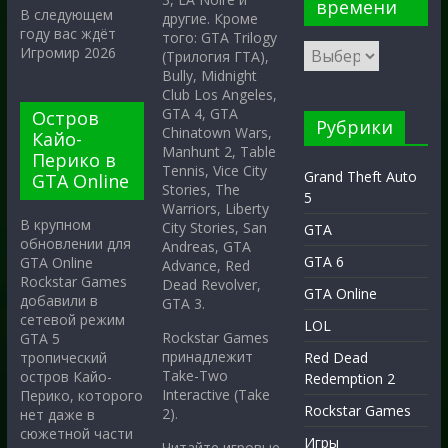
времени
В следующем
другие. Кроме
году вас ждёт
того: GTA Trilogy
Игромир 2026
(Трилогия ГТА),
Bully, Midnight
Club Los Angeles,
GTA 4, GTA
Остров
Рубрики
Chinatown Wars,
Кайо-
Manhunt 2, Table
Перико в
Tennis, Vice City
Grand Theft Auto
GTA Online
Stories, The
5
Warriors, Liberty
В крупном
City Stories, San
GTA
обновлении для
Andreas, GTA
GTA 6
GTA Online
Advance, Red
Rockstar Games
Dead Revolver,
GTA Online
добавили в
GTA 3.
сетевой режим
LOL
Rockstar Games
GTA 5
принадлежит
тропический
Red Dead
Take-Two
остров Кайо-
Redemption 2
Interactive (Take
Перико, которого
Rockstar Games
2).
нет даже в
сюжетной части
Игры
Читайте игровые