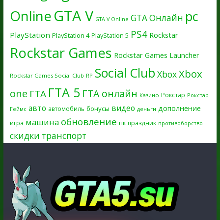
GTA V
Online
pc
GTA Онлайн
GTA V Online
PS4
PlayStation
Rockstar
PlayStation 4
PlayStation 5
Rockstar Games
Rockstar Games Launcher
Social Club
Xbox
Xbox
Rockstar Games Social Club
RP
ГТА 5
one
ГТА онлайн
ГТА
Рокстар
Казино
Рокстар
авто
видео
дополнение
бонусы
автомобиль
Геймс
деньги
обновление
машина
игра
пк
праздник
противоборство
скидки
транспорт