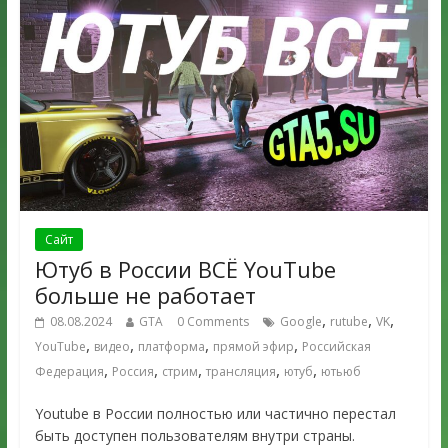
Сайт
Ютуб в России ВСЁ YouTube
больше не работает
,
,
,
08.08.2024
GTA
0 Comments
Google
rutube
VK
,
,
,
,
YouTube
видео
платформа
прямой эфир
Российская
,
,
,
,
,
Федерация
Россия
стрим
трансляция
ютуб
ютьюб
Youtube в России полностью или частично перестал
быть доступен пользователям внутри страны.