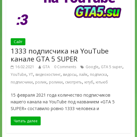
Сайт
1333 подписчика на YouTube
канале GTA 5 SUPER
,
,
16.02.2021
GTA
0 Comments
Google
GTA 5 super
,
,
,
,
,
,
YouTube
YT
видеохостинг
видосы
лайк
подписка
,
,
,
,
,
подписчики
ролик
ролики
смотреть
ютуб
ютьюб
15 февраля 2021 года количество подписчиков
нашего канала на YouTube под названием «GTA 5
SUPER» составило ровно 1333 человека и
Читать далее