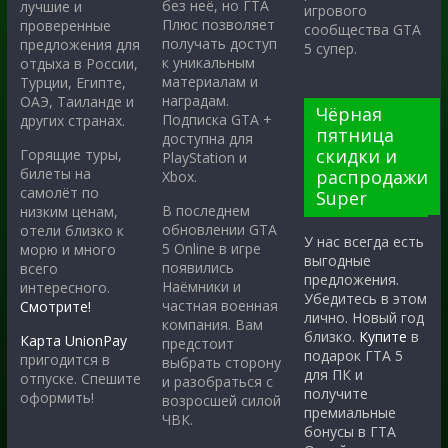
без неё, но ГТА
лучшие и
игрового
Плюс позволяет
проверенные
сообщества GTA
получать доступ
предложения для
5 супер.
к уникальным
отдыха в России,
материалам и
Турции, Египте,
наградам.
ОАЭ, Таиланде и
Чёрная
Подписка GTA +
других странах.
пятница
доступна для
скидки и
Горящие туры,
PlayStation и
билеты на
распродажи
Xbox.
самолёт по
Super
В последнем
низким ценам,
обновлении GTA
отели близко к
У нас всегда есть
5 Online в игре
морю и много
выгодные
появились
всего
предложения.
Наёмники и
интересного.
Убедитесь в этом
частная военная
Смотрите!
лично. Новый год
компания. Вам
близко.
Купите
в
Карта UnionPay
предстоит
подарок ГТА 5
пригодится в
выбрать сторону
для ПК и
отпуске. Спешите
и разобраться с
получите
оформить!
возросшей силой
премиальные
ЧВК.
бонусы в ГТА