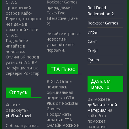
Rockstar Games
GTA 5
принадлежит
тропический
Red Dead
Take-Two
остров Кайо-
Redemption 2
Interactive (Take
Перико, которого
Rockstar Games
2).
нет даже в
сюжетной части
Игры
Читайте игровые
GTA 5.
новости и
Подробнее
Сайт
узнавайте всё
читайте в
первыми.
Софт
новостях.
Отличный повод
Супер
уйти с GTA 5 RP
на официальные
ГТА Плюс
серверы Рокстар.
Делаем
В GTA Online
вместе
появилась
Отпуск
официальная
подписка
GTA
Вы можете
Plus
от Rockstar
Хотите
добавить свой
Games.
отдохнуть?
материал
на
Продолжать
gta5.su/travel
сайт. Это
играть в ГТА
поможет
Онлайн можно и
Собрали для вас
развитию