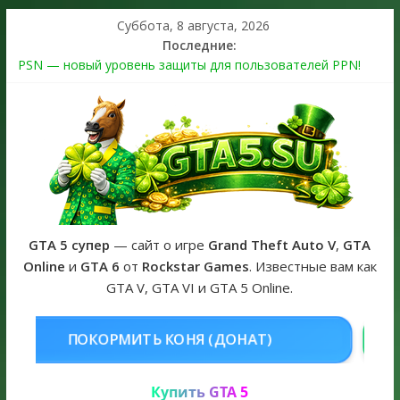
Суббота, 8 августа, 2026
Последние:
PSN — новый уровень защиты для пользователей PPN!
Теперь в каждой подписке
The Kortz Center Heist выйдет в GTA Online уже 14 июля
Регистрация в Rockstar Games Social Club ошибка #1.500.7:
как зарегистрировать аккаунт и войти без проблем в 2026
году
Получайте особые награды в GTA Online по программе
Fine Art Collector
GTA 6 официальная обложка игры и Предзаказ Grand Theft
Auto VI
GTA 5 супер
— сайт о игре
Grand Theft Auto V
,
GTA
Online
и
GTA 6
от
Rockstar Games
. Известные вам как
GTA V, GTA VI и GTA 5 Online.
НЯ (ДОНАТ)
КУПИТЬ GTA 5 ONL
Купить GTA 5