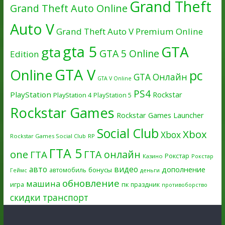
Grand Theft
Grand Theft Auto Online
Auto V
Grand Theft Auto V Premium Online
gta 5
GTA
gta
GTA 5 Online
Edition
GTA V
Online
pc
GTA Онлайн
GTA V Online
PS4
PlayStation
Rockstar
PlayStation 4
PlayStation 5
Rockstar Games
Rockstar Games Launcher
Social Club
Xbox
Xbox
Rockstar Games Social Club
RP
ГТА 5
one
ГТА онлайн
ГТА
Рокстар
Казино
Рокстар
авто
видео
дополнение
бонусы
автомобиль
Геймс
деньги
обновление
машина
игра
пк
праздник
противоборство
скидки
транспорт