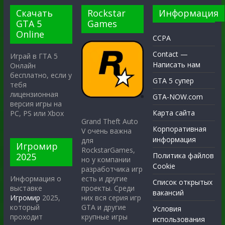
Скачать
Rockstar
Информация
GTA 5
Games
Online
CCPA
Contact —
Играй в ГТА 5
Написать нам
Онлайн
бесплатно, если у
GTA 5 супер
тебя
лицензионная
GTA-NOW.com
версия игры на
Карта сайта
PC, PS или Xbox
Grand Theft Auto
Корпоративная
V очень важна
информация
для
Игромир
RockstarGames,
2025
Политика файлов
но у компании
Cookie
разработчика игр
есть и другие
Информация о
Список открытых
проекты. Среди
выставке
вакансий
них вся серия игр
Игромир
2025,
GTA и другие
который
Условия
крупные игры
проходит
использования