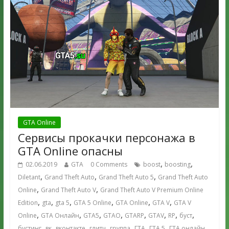
GTA Online
Сервисы прокачки персонажа в
GTA Online опасны
,
,
02.06.2019
GTA
0 Comments
boost
boosting
,
,
,
Diletant
Grand Theft Auto
Grand Theft Auto 5
Grand Theft Auto
,
,
Online
Grand Theft Auto V
Grand Theft Auto V Premium Online
,
,
,
,
,
,
Edition
gta
gta 5
GTA 5 Online
GTA Online
GTA V
GTA V
,
,
,
,
,
,
,
,
Online
GTA Онлайн
GTA5
GTAO
GTARP
GTAV
RP
буст
,
,
,
,
,
,
,
,
бустинг
вк
вконтакте
глитч
группа
ГТА
ГТА 5
ГТА онлайн