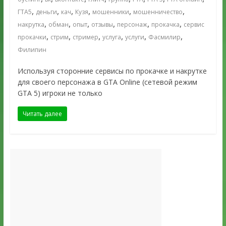
,
,
,
,
,
,
ГТА5
деньги
кач
Кузя
мошенники
мошенничество
,
,
,
,
,
,
накрутка
обман
опыт
отзывы
персонаж
прокачка
сервис
,
,
,
,
,
,
прокачки
стрим
стример
услуга
услуги
Фасмилир
Филипин
Используя сторонние сервисы по прокачке и накрутке
для своего персонажа в GTA Online (сетевой режим
GTA 5) игроки не только
Читать далее