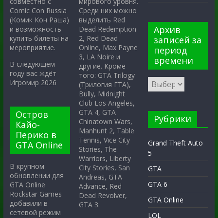
мирового уровня.
совместно с
Среди них можно
Comic Con Russia
выделить Red
(Комик Кон Раша)
Архив
Dead Redemption
и возможность
2, Red Dead
купить билеты на
записей за
Online, Max Payne
мероприятие.
период
3, LA Noire и
времени
В следующем
другие. Кроме
году вас ждёт
того: GTA Trilogy
Игромир 2026
(Трилогия ГТА),
Bully, Midnight
Club Los Angeles,
GTA 4, GTA
Остров
Рубрики
Chinatown Wars,
Кайо-
Manhunt 2, Table
Перико в
Tennis, Vice City
Grand Theft Auto
GTA Online
Stories, The
5
Warriors, Liberty
В крупном
City Stories, San
GTA
обновлении для
Andreas, GTA
GTA 6
GTA Online
Advance, Red
Rockstar Games
Dead Revolver,
GTA Online
добавили в
GTA 3.
сетевой режим
LOL