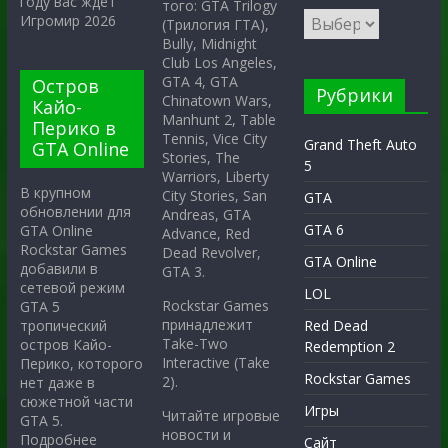
году вас ждёт
того: GTA Trilogy
Игромир 2026
(Трилогия ГТА),
Bully, Midnight
Club Los Angeles,
GTA 4, GTA
Остров
Рубрики
Chinatown Wars,
Кайо-
Manhunt 2, Table
Перико в
Tennis, Vice City
Grand Theft Auto
GTA Online
Stories, The
5
Warriors, Liberty
В крупном
City Stories, San
GTA
обновлении для
Andreas, GTA
GTA 6
GTA Online
Advance, Red
Rockstar Games
Dead Revolver,
GTA Online
добавили в
GTA 3.
сетевой режим
LOL
Rockstar Games
GTA 5
принадлежит
тропический
Red Dead
Take-Two
остров Кайо-
Redemption 2
Interactive (Take
Перико, которого
Rockstar Games
2).
нет даже в
сюжетной части
Игры
Читайте игровые
GTA 5.
новости и
Подробнее
Сайт