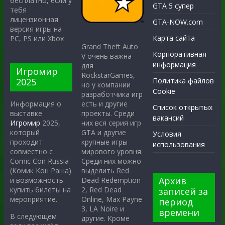
бесплатно, если у
GTA 5 супер
тебя
лицензионная
GTA-NOW.com
версия игры на
Карта сайта
PC, PS или Xbox
Grand Theft Auto
Корпоративная
V очень важна
информация
для
Игромир
RockstarGames,
2025
Политика файлов
но у компании
Cookie
разработчика игр
есть и другие
Информация о
Список открытых
проекты. Среди
выставке
вакансий
них вся серия игр
Игромир
2025,
GTA и другие
который
Условия
крупные игры
проходит
использования
мирового уровня.
совместно с
Среди них можно
Comic Con Russia
выделить Red
(Комик Кон Раша)
Архив
Dead Redemption
и возможность
2, Red Dead
купить билеты на
записей за
Online, Max Payne
мероприятие.
период
3, LA Noire и
времени
В следующем
другие. Кроме