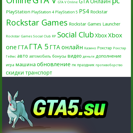
GTA V
Online
pc
GTA Онлайн
GTA V Online
PS4
PlayStation
Rockstar
PlayStation 4
PlayStation 5
Rockstar Games
Rockstar Games Launcher
Social Club
Xbox
Xbox
Rockstar Games Social Club
RP
ГТА 5
one
ГТА онлайн
ГТА
Рокстар
Казино
Рокстар
авто
видео
дополнение
бонусы
автомобиль
Геймс
деньги
обновление
машина
игра
пк
праздник
противоборство
скидки
транспорт