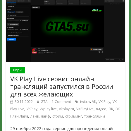
Игры
VK Play Live сервис онлайн
трансляций запустился в России
для всех желающих
,
,
,
30.11.2022
GTA
1 Comment
twitch
VK
VK Play
VK
,
,
,
,
,
,
,
Play Live
VKPlay
vkplay.live
vkplay.ru
VKPlayLive
видео
ВК
ВК
,
,
,
,
,
Плэй Лайв
лайв
лайф
стрим
стриминг
трансляции
29 ноября 2022 года сервис для проведения онлайн