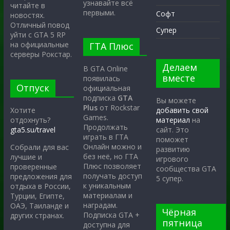
узнавайте всё
читайте в
первыми.
Софт
новостях.
Отличный повод
Супер
уйти с GTA 5 RP
на официальные
ГТА Плюс
серверы Рокстар.
Делаем
В GTA Online
вместе
появилась
Отпуск
официальная
подписка
GTA
Вы можете
Plus
от Rockstar
Хотите
добавить свой
Games.
отдохнуть?
материал
на
Продолжать
gta5.su/travel
сайт. Это
играть в ГТА
поможет
Онлайн можно и
Собрали для вас
развитию
без неё, но ГТА
лучшие и
игрового
Плюс позволяет
проверенные
сообщества GTA
получать доступ
предложения для
5 супер.
к уникальным
отдыха в России,
материалам и
Турции, Египте,
наградам.
ОАЭ, Таиланде и
Чёрная
Подписка GTA +
других странах.
пятница
доступна для