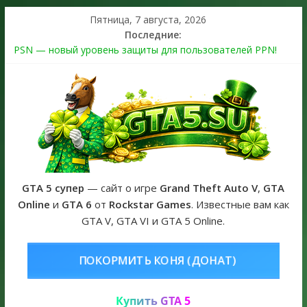
Пятница, 7 августа, 2026
Последние:
PSN — новый уровень защиты для пользователей PPN!
Теперь в каждой подписке
The Kortz Center Heist выйдет в GTA Online уже 14 июля
Регистрация в Rockstar Games Social Club ошибка #1.500.7:
как зарегистрировать аккаунт и войти без проблем в 2026
году
Получайте особые награды в GTA Online по программе
Fine Art Collector
GTA 6 официальная обложка игры и Предзаказ Grand Theft
Auto VI
GTA 5 супер
— сайт о игре
Grand Theft Auto V
,
GTA
Online
и
GTA 6
от
Rockstar Games
. Известные вам как
GTA V, GTA VI и GTA 5 Online.
ОНЯ (ДОНАТ)
КУПИТЬ GTA 5 ON
Купить GTA 5