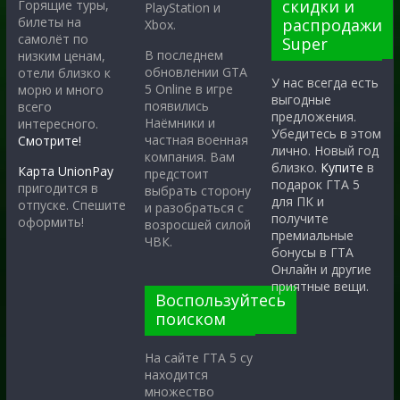
скидки и
Горящие туры,
PlayStation и
билеты на
распродажи
Xbox.
самолёт по
Super
В последнем
низким ценам,
обновлении GTA
отели близко к
У нас всегда есть
5 Online в игре
морю и много
выгодные
появились
всего
предложения.
Наёмники и
интересного.
Убедитесь в этом
частная военная
Смотрите!
лично. Новый год
компания. Вам
близко.
Купите
в
Карта UnionPay
предстоит
подарок ГТА 5
пригодится в
выбрать сторону
для ПК и
отпуске. Спешите
и разобраться с
получите
оформить!
возросшей силой
премиальные
ЧВК.
бонусы в ГТА
Онлайн и другие
приятные вещи.
Воспользуйтесь
поиском
На сайте ГТА 5 су
находится
множество