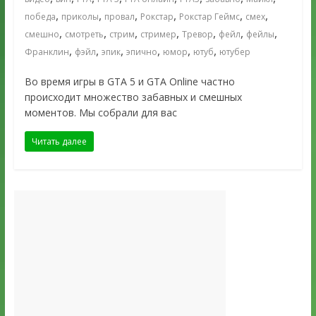
,
,
,
,
,
,
победа
приколы
провал
Рокстар
Рокстар Геймс
смех
,
,
,
,
,
,
,
смешно
смотреть
стрим
стример
Тревор
фейл
фейлы
,
,
,
,
,
,
Франклин
фэйл
эпик
эпично
юмор
ютуб
ютубер
Во время игры в GTA 5 и GTA Online частно
происходит множество забавных и смешных
моментов. Мы собрали для вас
Читать далее