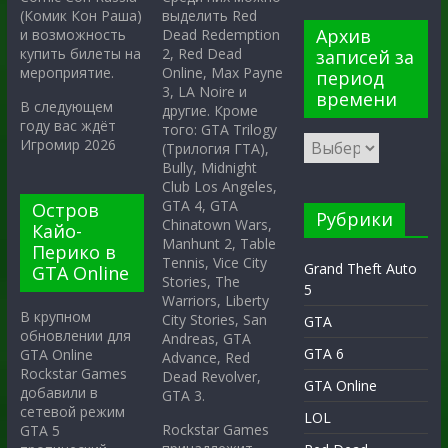
выделить Red
(Комик Кон Раша)
Архив
Dead Redemption
и возможность
2, Red Dead
купить билеты на
записей за
Online, Max Payne
мероприятие.
период
3, LA Noire и
времени
В следующем
другие. Кроме
году вас ждёт
того: GTA Trilogy
Игромир 2026
(Трилогия ГТА),
Bully, Midnight
Club Los Angeles,
GTA 4, GTA
Остров
Рубрики
Chinatown Wars,
Кайо-
Manhunt 2, Table
Перико в
Tennis, Vice City
Grand Theft Auto
GTA Online
Stories, The
5
Warriors, Liberty
В крупном
City Stories, San
GTA
обновлении для
Andreas, GTA
GTA 6
GTA Online
Advance, Red
Rockstar Games
Dead Revolver,
GTA Online
добавили в
GTA 3.
сетевой режим
LOL
Rockstar Games
GTA 5