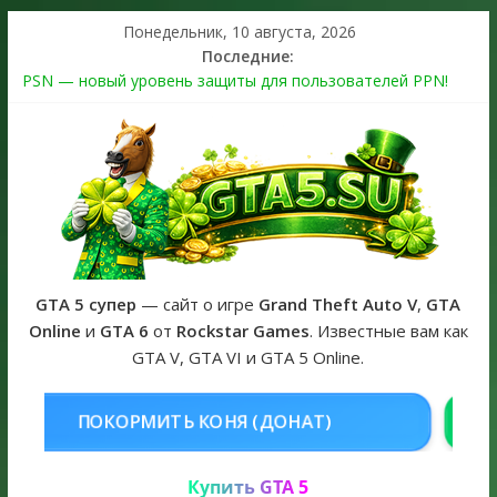
Понедельник, 10 августа, 2026
Последние:
PSN — новый уровень защиты для пользователей PPN!
Теперь в каждой подписке
The Kortz Center Heist выйдет в GTA Online уже 14 июля
Регистрация в Rockstar Games Social Club ошибка #1.500.7:
как зарегистрировать аккаунт и войти без проблем в 2026
году
Получайте особые награды в GTA Online по программе
Fine Art Collector
GTA 6 официальная обложка игры и Предзаказ Grand Theft
Auto VI
GTA 5 супер
— сайт о игре
Grand Theft Auto V
,
GTA
Online
и
GTA 6
от
Rockstar Games
. Известные вам как
GTA V, GTA VI и GTA 5 Online.
НЯ (ДОНАТ)
КУПИТЬ GTA 5 ONL
Купить GTA 5