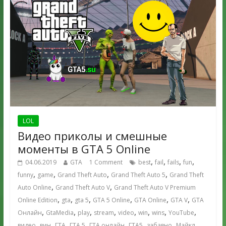
LOL
Видео приколы и смешные
моменты в GTA 5 Online
,
,
,
,
04.06.2019
GTA
1 Comment
best
fail
fails
fun
,
,
,
,
funny
game
Grand Theft Auto
Grand Theft Auto 5
Grand Theft
,
,
Auto Online
Grand Theft Auto V
Grand Theft Auto V Premium
,
,
,
,
,
,
Online Edition
gta
gta 5
GTA 5 Online
GTA Online
GTA V
GTA
,
,
,
,
,
,
,
,
Онлайн
GtaMedia
play
stream
video
win
wins
YouTube
,
,
,
,
,
,
,
,
видео
вин
ГТА
ГТА 5
ГТА онлайн
ГТА5
забавно
Майкл