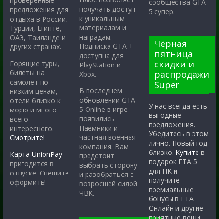
проверенные
сообщества GTA
получать доступ
предложения для
5 супер.
к уникальным
отдыха в России,
материалам и
Турции, Египте,
наградам.
ОАЭ, Таиланде и
Чёрная
Подписка GTA +
других странах.
пятница
доступна для
скидки и
Горящие туры,
PlayStation и
билеты на
распродажи
Xbox.
самолёт по
Super
В последнем
низким ценам,
обновлении GTA
отели близко к
У нас всегда есть
5 Online в игре
морю и много
выгодные
появились
всего
предложения.
Наёмники и
интересного.
Убедитесь в этом
частная военная
Смотрите!
лично. Новый год
компания. Вам
близко.
Купите
в
Карта UnionPay
предстоит
подарок ГТА 5
пригодится в
выбрать сторону
для ПК и
отпуске. Спешите
и разобраться с
получите
оформить!
возросшей силой
премиальные
ЧВК.
бонусы в ГТА
Онлайн и другие
приятные вещи.