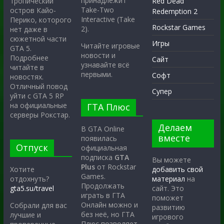
принадлежит
тропический
Red Dead
Take-Two
остров Кайо-
Redemption 2
Interactive (Take
Перико, которого
Rockstar Games
2).
нет даже в
сюжетной части
Игры
Читайте игровые
GTA 5.
новости и
Подробнее
Сайт
узнавайте всё
читайте в
первыми.
Софт
новостях.
Отличный повод
Супер
уйти с GTA 5 RP
на официальные
ГТА Плюс
серверы Рокстар.
Делаем
В GTA Online
вместе
появилась
Отпуск
официальная
подписка
GTA
Вы можете
Plus
от Rockstar
Хотите
добавить свой
Games.
отдохнуть?
материал
на
Продолжать
gta5.su/travel
сайт. Это
играть в ГТА
поможет
Онлайн можно и
Собрали для вас
развитию
без неё, но ГТА
лучшие и
игрового
Плюс позволяет