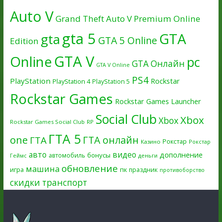
Auto V
Grand Theft Auto V Premium Online
gta 5
GTA
gta
GTA 5 Online
Edition
GTA V
Online
pc
GTA Онлайн
GTA V Online
PS4
PlayStation
Rockstar
PlayStation 4
PlayStation 5
Rockstar Games
Rockstar Games Launcher
Social Club
Xbox
Xbox
Rockstar Games Social Club
RP
ГТА 5
one
ГТА онлайн
ГТА
Рокстар
Казино
Рокстар
авто
видео
дополнение
бонусы
автомобиль
Геймс
деньги
обновление
машина
игра
пк
праздник
противоборство
скидки
транспорт