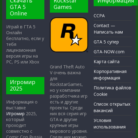
Скачать
Rockstar
Информация
GTA 5
Games
Online
CCPA
Contact —
Играй в ГТА 5
Написать нам
Онлайн
бесплатно, если у
GTA 5 супер
тебя
лицензионная
GTA-NOW.com
версия игры на
Карта сайта
PC, PS или Xbox
Grand Theft Auto
Корпоративная
V очень важна
информация
для
Игромир
RockstarGames,
2025
Политика файлов
но у компании
Cookie
разработчика игр
есть и другие
Информация о
Список открытых
проекты. Среди
выставке
вакансий
них вся серия игр
Игромир
2025,
GTA и другие
который
Условия
крупные игры
проходит
использования
мирового уровня.
совместно с
Среди них можно
Comic Con Russia