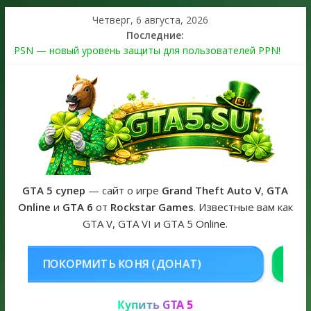
Четверг, 6 августа, 2026
Последние:
PSN — новый уровень защиты для пользователей PPN!
Теперь в каждой подписке
The Kortz Center Heist выйдет в GTA Online уже 14 июля
Регистрация в Rockstar Games Social Club ошибка #1.500.7:
как зарегистрировать аккаунт и войти без проблем в 2026
году
Получайте особые награды в GTA Online по программе
Fine Art Collector
GTA 6 официальная обложка игры и Предзаказ Grand Theft
Auto VI
GTA 5 супер
— сайт о игре
Grand Theft Auto V
,
GTA
Online
и
GTA 6
от
Rockstar Games
. Известные вам как
GTA V, GTA VI и GTA 5 Online.
НЯ (ДОНАТ)
КУПИТЬ GTA 5 ONL
Купить GTA 5