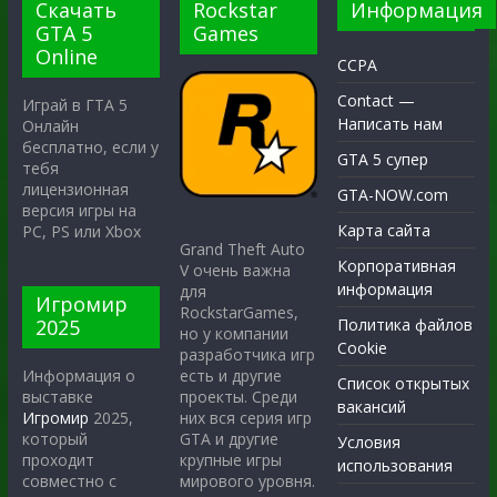
Скачать
Rockstar
Информация
GTA 5
Games
Online
CCPA
Contact —
Играй в ГТА 5
Написать нам
Онлайн
бесплатно, если у
GTA 5 супер
тебя
лицензионная
GTA-NOW.com
версия игры на
Карта сайта
PC, PS или Xbox
Grand Theft Auto
Корпоративная
V очень важна
информация
для
Игромир
RockstarGames,
2025
Политика файлов
но у компании
Cookie
разработчика игр
есть и другие
Информация о
Список открытых
проекты. Среди
выставке
вакансий
них вся серия игр
Игромир
2025,
GTA и другие
который
Условия
крупные игры
проходит
использования
мирового уровня.
совместно с