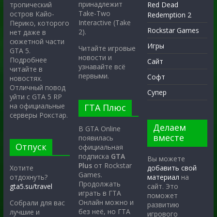
принадлежит
тропический
Red Dead
Take-Two
остров Кайо-
Redemption 2
Interactive (Take
Перико, которого
Rockstar Games
2).
нет даже в
сюжетной части
Игры
Читайте игровые
GTA 5.
новости и
Подробнее
Сайт
узнавайте всё
читайте в
первыми.
Софт
новостях.
Отличный повод
Супер
уйти с GTA 5 RP
на официальные
ГТА Плюс
серверы Рокстар.
Делаем
В GTA Online
вместе
появилась
Отпуск
официальная
подписка
GTA
Вы можете
Plus
от Rockstar
Хотите
добавить свой
Games.
отдохнуть?
материал
на
Продолжать
gta5.su/travel
сайт. Это
играть в ГТА
поможет
Онлайн можно и
Собрали для вас
развитию
без неё, но ГТА
лучшие и
игрового