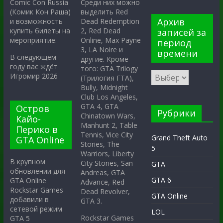
Среди них можно
Comic Con Russia
выделить Red
(Комик Кон Раша)
Архив
Dead Redemption
и возможность
2, Red Dead
купить билеты на
записей за
Online, Max Payne
мероприятие.
период
3, LA Noire и
времени
В следующем
другие. Кроме
году вас ждёт
того: GTA Trilogy
Игромир 2026
(Трилогия ГТА),
Bully, Midnight
Club Los Angeles,
GTA 4, GTA
Остров
Рубрики
Chinatown Wars,
Кайо-
Manhunt 2, Table
Перико в
Tennis, Vice City
Grand Theft Auto
GTA Online
Stories, The
5
Warriors, Liberty
В крупном
City Stories, San
GTA
обновлении для
Andreas, GTA
GTA 6
GTA Online
Advance, Red
Rockstar Games
Dead Revolver,
GTA Online
добавили в
GTA 3.
сетевой режим
LOL
Rockstar Games
GTA 5