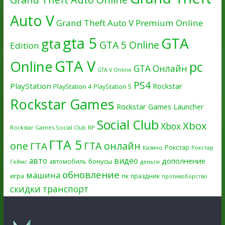
Auto V
Grand Theft Auto V Premium Online
gta 5
GTA
gta
GTA 5 Online
Edition
GTA V
Online
pc
GTA Онлайн
GTA V Online
PS4
PlayStation
Rockstar
PlayStation 4
PlayStation 5
Rockstar Games
Rockstar Games Launcher
Social Club
Xbox
Xbox
Rockstar Games Social Club
RP
ГТА 5
one
ГТА онлайн
ГТА
Рокстар
Казино
Рокстар
авто
видео
дополнение
бонусы
автомобиль
Геймс
деньги
обновление
машина
игра
пк
праздник
противоборство
скидки
транспорт