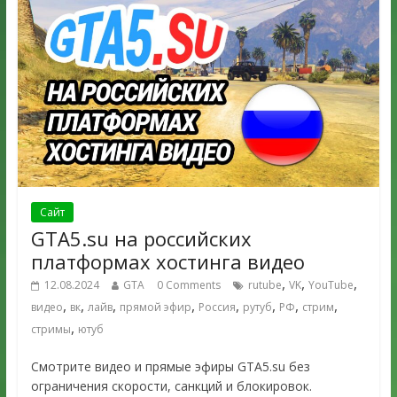
Сайт
GTA5.su на российских
платформах хостинга видео
,
,
,
12.08.2024
GTA
0 Comments
rutube
VK
YouTube
,
,
,
,
,
,
,
,
видео
вк
лайв
прямой эфир
Россия
рутуб
РФ
стрим
,
стримы
ютуб
Смотрите видео и прямые эфиры GTA5.su без
ограничения скорости, санкций и блокировок.