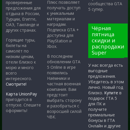
Плюс позволяет
проверенные
сообщества GTA
получать доступ
предложения для
5 супер.
к уникальным
отдыха в России,
материалам и
Турции, Египте,
наградам.
ОАЭ, Таиланде и
Чёрная
Подписка GTA +
других странах.
пятница
доступна для
скидки и
Горящие туры,
PlayStation и
билеты на
распродажи
Xbox.
самолёт по
Super
В последнем
низким ценам,
обновлении GTA
отели близко к
У нас всегда есть
5 Online в игре
морю и много
выгодные
появились
всего
предложения.
Наёмники и
интересного.
Убедитесь в этом
частная военная
Смотрите!
лично. Новый год
компания. Вам
близко.
Купите
в
Карта UnionPay
предстоит
подарок ГТА 5
пригодится в
выбрать сторону
для ПК и
отпуске. Спешите
и разобраться с
получите
оформить!
возросшей силой
премиальные
ЧВК.
бонусы в ГТА
Онлайн и другие