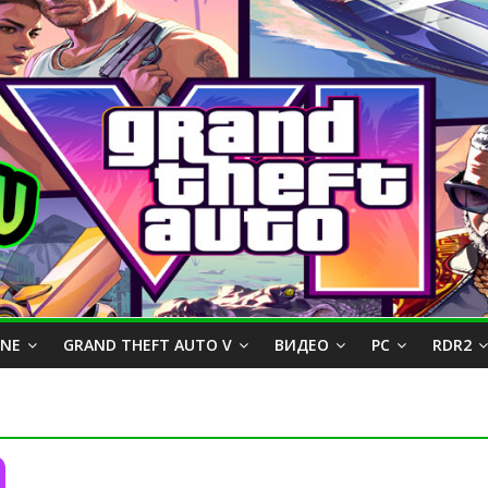
INE
GRAND THEFT AUTO V
ВИДЕО
PC
RDR2