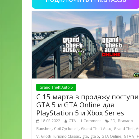
Grand Theft Auto 5
С 15 марта в продажу поступ
GTA 5 и GTA Online для
PlayStation 5 и Xbox Series
,
18.03.2022
GTA
1 Comment
3D
Bravado
,
,
,
Banshee
Coil Cyclone II
Grand Theft Auto
Grand Theft A
,
,
,
,
,
,
V
Grotti Turismo Classic
gta
gta 5
GTA Online
GTA V