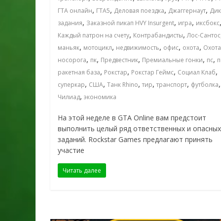
,
,
,
,
ГТА онлайн
ГТА5
Деловая поездка
Джаггернаут
Дик
,
,
,
задания
Заказной пикап HVY Insurgent
игра
иксбокс
,
,
Каждый патрон на счету
Контрабандисты
Лос-Сантос
,
,
,
,
,
маньяк
мотоцикл
недвижимость
офис
охота
Охота
,
,
,
,
,
носорога
пк
Предвестник
Премиальные гонки
пс
п
,
,
,
,
ракетная база
Рокстар
Рокстар Геймс
Социал Клаб
,
,
,
,
,
,
суперкар
США
Танк Rhino
тир
транспорт
футболка
,
Чилиад
экономика
На этой неделе в GTA Online вам предстоит
выполнить целый ряд ответственных и опасных
заданий. Rockstar Games предлагают принять
участие
Читать далее