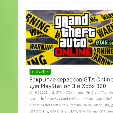
GTA Online
Закрытие серверов GTA Onlin
для PlayStation 3 и Xbox 360
16.06.2021
GTA
0 Comments
Grand Theft Au
,
,
Grand Theft Auto 5
Grand Theft Auto Online
Grand Theft
,
,
,
Auto V
Grand Theft Auto V Premium Online Edition
gta
g
,
,
,
,
GTA 5 Online
GTA Online
GTA V
GTA V Online
GTA Онл