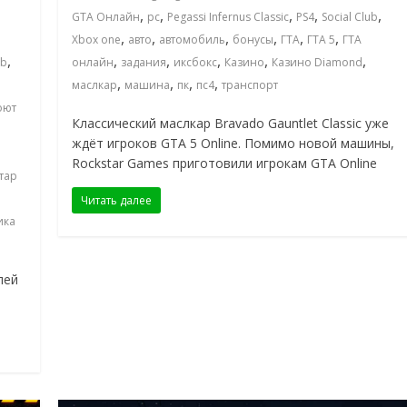
,
,
,
,
,
GTA Онлайн
pc
Pegassi Infernus Classic
PS4
Social Club
,
,
,
,
,
,
Xbox one
авто
автомобиль
бонусы
ГТА
ГТА 5
ГТА
,
,
,
,
,
,
ub
онлайн
задания
иксбокс
Казино
Казино Diamond
,
,
,
,
маслкар
машина
пк
пс4
транспорт
оют
Классический маслкар Bravado Gauntlet Classic уже
ждёт игроков GTA 5 Online. Помимо новой машины,
Rockstar Games приготовили игрокам GTA Online
тар
Читать далее
ика
лей