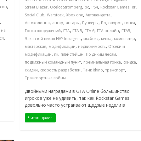
,
,
,
,
,
,
,
сон
Street Blazer
Ocelot Stromberg
pc
PS4
Rockstar Games
RP
,
,
,
,
,
Social Club
Warstock
Xbox one
Автовендетта
,
,
,
,
,
,
,
Автоколонна
ангар
ангары
Бункеры
Водоворот
гонка
,
,
,
,
,
,
 на
Гонка вооружений
ГТА
ГТА 5
ГТА 6
ГТА онлайн
ГТА5
,
,
,
,
,
с4
Заказной пикап HVY Insurgent
иксбокс
кепка
компьютер
,
,
,
мастерская
модификации
недвижимость
Отсеки и
,
,
,
,
модификации
пк
плэйстэйшн
По диким лесам
,
,
,
подвижный командный пункт
премиальная гонка
скидка
,
,
,
,
скидки
скорость разработки
Танк Rhino
транспорт
Транспортные войны
Двойными наградами в GTA Online большинство
игроков уже не удивить, так как Rockstar Games
довольно часто устраивают щедрые недели в
Читать далее