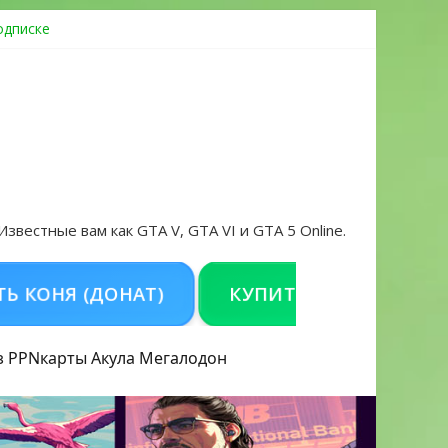
одписке
ровать аккаунт и войти без проблем в 2026 году
 Известные вам как GTA V, GTA VI и GTA 5 Online.
 (ДОНАТ)
КУПИТЬ GTA 5 ONLINE НА PC
з PPN
карты Акула
Мегалодон