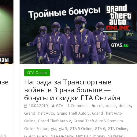
GTA Online
азе
Награда за Транспортные
войны в 3 раза больше —
бонусы и скидки ГТА Онлайн
,
,
,
10.04.2019
GTA
1 Comment
coil
dollar
dollars
,
,
Grand Theft Auto
Grand Theft Auto 5
Grand Theft Auto
,
,
Online
Grand Theft Auto V
Grand Theft Auto V Premium
,
,
,
,
,
,
Online Edition
gta
gta 5
GTA 5 Online
GTA 6
GTA Online
,
,
,
,
,
,
ТА 6
GTA V
GTA VI
GTA Онлайн
HVY БТР
money
Nagasaki