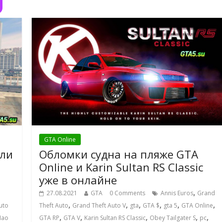
GTA Online
или
Обломки судна на пляже GTA
Online и Karin Sultan RS Classic
уже в онлайне
,
27.08.2021
GTA
0 Comments
Annis Euros
Grand
,
,
,
,
,
,
uto
Theft Auto
Grand Theft Auto V
gta
GTA $
gta 5
GTA Online
,
,
,
,
,
Hao
GTA RP
GTA V
Karin Sultan RS Classic
Obey Tailgater S
pc