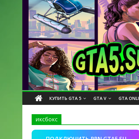
КУПИТЬ GTA 5
GTA V
GTA ONL
иксбокс
ПОДКЛЮЧИТЬ PPN.GTA5.SU