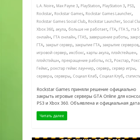
,
,
,
,
,
L.A. Noire
Max Payne 3
PlayStation
PlayStation 3
PS3
,
,
,
Rockstar
Rockstar Games
Rockstar Games Launcher
,
,
Rockstar Games Social Club
Rockstar Launcher
Social Cl
,
,
,
,
,
Xbox 360
акула
больше не работает
ГТА
ГТА 5
гта 5
,
,
,
,
онлайн
ГТА онлайн
ГТА5
завершение работы
закр
,
,
,
,
ГТА
закрыт сервер
закрытие ГТА
закрытие серверов
,
,
,
,
игровой сервер
иксбокс
карты акула
плэйстейшен
,
,
,
,
плэйстэйшн
прекращение работы
пс3
Рокстар
Рокс
,
,
,
,
Геймс
рокстар геймс лаунчер
сервер
сервер игры
,
,
,
,
сервера
серверы
Социал Клаб
Социал Клуб
статист
Rockstar Games приняли решение официально
закрыть игровые серверы GTA Online для консо
PS3 и Xbox 360. Объявлена и официальная дата
Читать далее