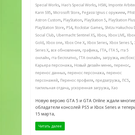
,
,
,
Special Works
Hao’s Special Works
HSW
Imponte Arbite
,
,
,
Karin S95
Microsoft Store
Pegassi Ignus с оружием
Pfis
,
,
,
Astron Custom
PlayStation
PlayStation 5
PlayStation Plus
,
,
,
PlayStation Store
PS4
Rockstar Games
Shitzu Hakuchou 
,
,
,
,
Social Club
Ubermacht Sentinel XS
Xbox
Xbox LIVE
Xbox
,
,
,
,
,
Gold
Xbox one
Xbox One X
Xbox Series
Xbox Series S
,
,
,
,
,
Series X
все обновления
графика
ГТА
ГТА 5
гта 5
,
,
,
,
онлайн
гта бесплатно
ГТА онлайн
загрузка
иксбокс
,
,
,
Карьера персонажа
Новый дизайн меню
перенос
,
,
перенос данных
перенос персонажа
перенос
,
,
,
,
персонажей
Перенос профиля
предзагрузка
ПС5
,
,
тактильная отдача
ускоренная загрузка
Хао
Новую версию GTA 5 и GTA Online ждали многи
обладатели консолей PS5 и Xbox Series и теперь
15 марта,
Читать далее