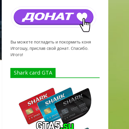
Вы можете погладить и покормить коня
Игогошу, прислав свой донат. Спасибо.
Игого!
Shark card GTA