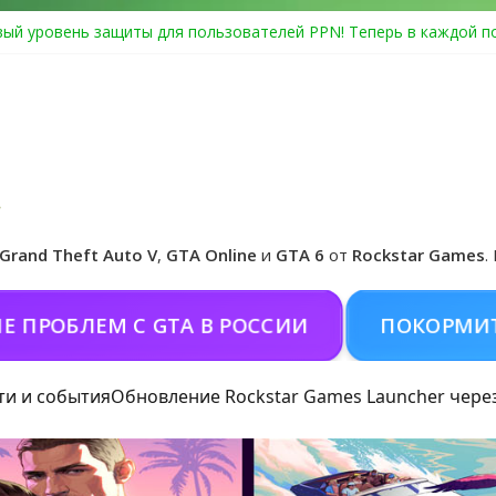
ый уровень защиты для пользователей PPN! Теперь в каждой п
Center Heist выйдет в GTA Online уже 14 июля
я в Rockstar Games Social Club ошибка #1.500.7: как зарегистри
особые награды в GTA Online по программе Fine Art Collector
циальная обложка игры и Предзаказ Grand Theft Auto VI
Grand Theft Auto V
,
GTA Online
и
GTA 6
от
Rockstar Games
.
ЛЕМ С GTA В РОССИИ
ПОКОРМИТЬ КОНЯ
ти и события
Обновление Rockstar Games Launcher чере