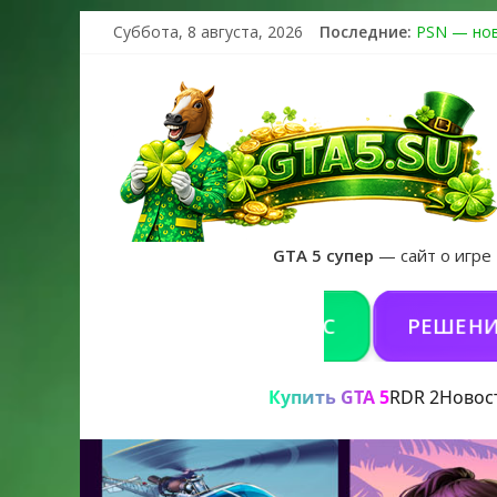
Суббота, 8 августа, 2026
Последние:
PSN — нов
The Kortz 
Регистраци
Получайте 
GTA 6 офи
GTA 5 супер
— сайт о игре
ТЬ GTA 5 ONLINE НА PC
РЕШЕНИЕ ПРОБ
Купить GTA 5
RDR 2
Новос