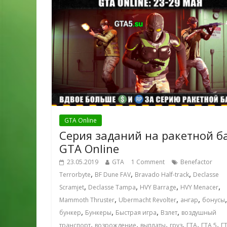
GTA Online
Серия заданий на ракетной б
GTA Online
23.05.2019
GTA
1 Comment
Benefactor
,
,
,
Terrorbyte
BF Dune FAV
Bravado Half-track
Declasse
,
,
,
,
Scramjet
Declasse Tampa
HVY Barrage
HVY Menacer
,
,
,
,
Mammoth Thruster
Ubermacht Revolter
ангар
бонусы
,
,
,
,
бункер
Бункеры
Быстрая игра
Взлет
воздушный
,
,
,
,
,
,
транспорт
возрождение
выплаты
груз
ГТА
ГТА 5
Г