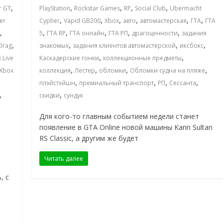
,
,
,
,
,
r GT
PlayStation
Rockstar Games
RP
Social Club
Ubermacht
,
,
,
,
,
,
ter
Cypher
Vapid GB200
Xbox
авто
автомастерская
ГТА
ГТА
,
,
,
,
,
,
5
ГТА RP
ГТА онлайн
ГТА РП
драгоценности
задания
,
,
,
,
Drag
знакомых
задания клиентов автомастерской
иксбокс
,
,
 Live
Каскадерские гонки
коллекционные предметы
,
,
,
,
Xbox
коллекция
Лестер
обломки
Обломки судна на пляже
,
,
,
,
плэйстэйшн
премиальный транспорт
РП
Сессанта
,
,
скидки
сундук
Для кого-то главным событием недели станет
появление в GTA Online новой машины Karin Sultan
RS Classic, а другим же будет
Читать далее
е
, с