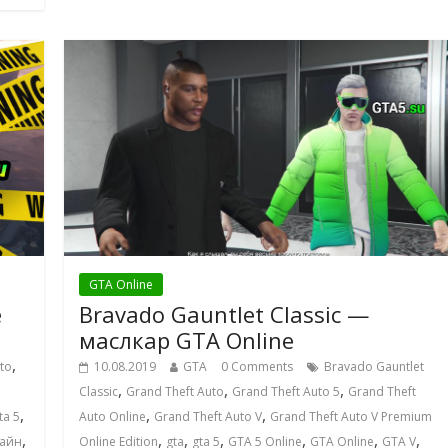
GTA Online
e
Bravado Gauntlet Classic —
маслкар GTA Online
,
to
10.08.2019
GTA
0 Comments
Bravado Gauntlet
,
,
,
Classic
Grand Theft Auto
Grand Theft Auto 5
Grand Theft
,
,
,
ta 5
Auto Online
Grand Theft Auto V
Grand Theft Auto V Premium
,
,
,
,
,
,
,
айн
Online Edition
gta
gta 5
GTA 5 Online
GTA Online
GTA V