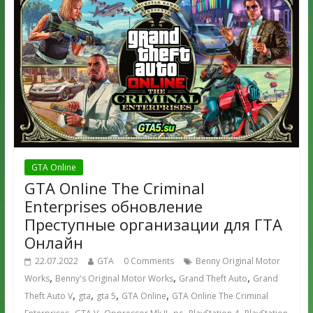
GTA Online
GTA Online The Criminal
Enterprises обновление
Преступные организации для ГТА
Онлайн
22.07.2022
GTA
0 Comments
Benny Original Motor
,
,
,
Works
Benny's Original Motor Works
Grand Theft Auto
Grand
,
,
,
,
Theft Auto V
gta
gta 5
GTA Online
GTA Online The Criminal
,
,
,
,
,