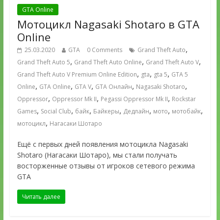
GTA Online
Мотоцикл Nagasaki Shotaro в GTA
Online
,
25.03.2020
GTA
0 Comments
Grand Theft Auto
,
,
,
Grand Theft Auto 5
Grand Theft Auto Online
Grand Theft Auto V
,
,
,
Grand Theft Auto V Premium Online Edition
gta
gta 5
GTA 5
,
,
,
,
,
Online
GTA Online
GTA V
GTA Онлайн
Nagasaki Shotaro
,
,
,
Oppressor
Oppressor Mk II
Pegassi Oppressor Mk II
Rockstar
,
,
,
,
,
,
,
Games
Social Club
байк
Байкеры
Дедлайн
мото
мотобайк
,
мотоцикл
Нагасаки Шотаро
Ещё с первых дней появления мотоцикла Nagasaki
Shotaro (Нагасаки Шотаро), мы стали получать
восторженные отзывы от игроков сетевого режима
GTA
Читать далее