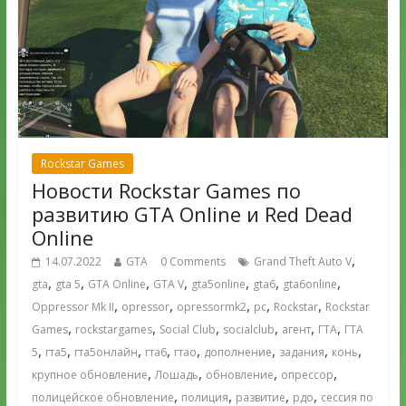
Rockstar Games
Новости Rockstar Games по
развитию GTA Online и Red Dead
Online
,
14.07.2022
GTA
0 Comments
Grand Theft Auto V
,
,
,
,
,
,
,
gta
gta 5
GTA Online
GTA V
gta5online
gta6
gta6online
,
,
,
,
,
Oppressor Mk II
opressor
opressormk2
pc
Rockstar
Rockstar
,
,
,
,
,
,
Games
rockstargames
Social Club
socialclub
агент
ГТА
ГТА
,
,
,
,
,
,
,
,
5
гта5
гта5онлайн
гта6
гтао
дополнение
задания
конь
,
,
,
,
крупное обновление
Лошадь
обновление
опрессор
,
,
,
,
полицейское обновление
полиция
развитие
рдо
сессия по