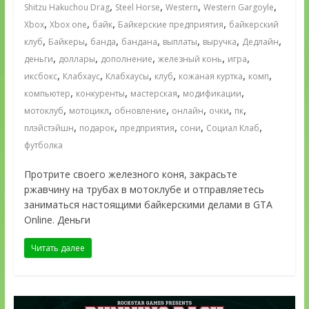
,
,
,
,
Shitzu Hakuchou Drag
Steel Horse
Western
Western Gargoyle
,
,
,
,
Xbox
Xbox one
байк
Байкерские предприятия
байкерский
,
,
,
,
,
,
,
клуб
Байкеры
банда
бандана
выплаты
выручка
Дедлайн
,
,
,
,
,
деньги
доллары
дополнение
железный конь
игра
,
,
,
,
,
,
иксбокс
Клабхаус
Клабхаусы
клуб
кожаная куртка
комп
,
,
,
,
компьютер
конкуренты
мастерская
модификации
,
,
,
,
,
,
мотоклуб
мотоцикл
обновление
онлайн
очки
пк
,
,
,
,
,
плэйстэйшн
подарок
предприятия
сони
Социал Клаб
футболка
Протрите своего железного коня, закрасьте
ржавчину на трубах в мотоклубе и отправляетесь
заниматься настоящими байкерскими делами в GTA
Online. Деньги
Читать далее