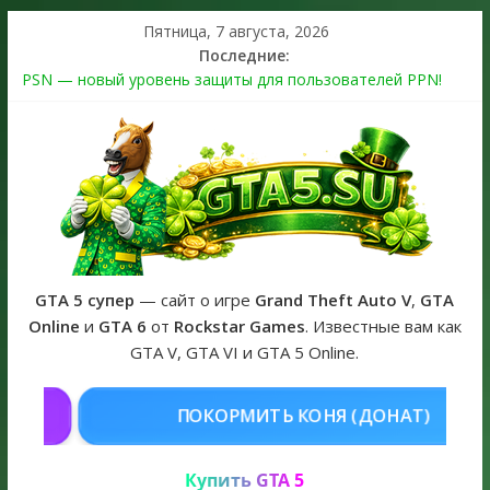
Пятница, 7 августа, 2026
Последние:
PSN — новый уровень защиты для пользователей PPN!
Теперь в каждой подписке
The Kortz Center Heist выйдет в GTA Online уже 14 июля
Регистрация в Rockstar Games Social Club ошибка #1.500.7:
как зарегистрировать аккаунт и войти без проблем в 2026
году
Получайте особые награды в GTA Online по программе
Fine Art Collector
GTA 6 официальная обложка игры и Предзаказ Grand Theft
Auto VI
GTA 5 супер
— сайт о игре
Grand Theft Auto V
,
GTA
Online
и
GTA 6
от
Rockstar Games
. Известные вам как
GTA V, GTA VI и GTA 5 Online.
КОНЯ (ДОНАТ)
КУПИТЬ GTA 5 O
Купить GTA 5