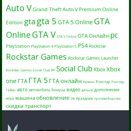
Auto V
Grand Theft Auto V Premium Online
gta 5
GTA
gta
GTA 5 Online
Edition
GTA V
Online
pc
GTA Онлайн
GTA V Online
PS4
PlayStation
Rockstar
PlayStation 4
PlayStation 5
Rockstar Games
Rockstar Games Launcher
Social Club
Xbox
Xbox
Rockstar Games Social Club
RP
ГТА 5
one
ГТА онлайн
ГТА
Рокстар
Казино
Рокстар
авто
видео
дополнение
бонусы
автомобиль
Геймс
деньги
обновление
машина
игра
пк
праздник
противоборство
скидки
транспорт