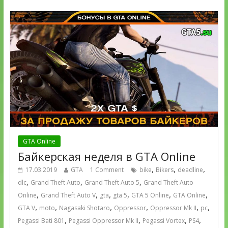
GTA Online
Байкерская неделя в GTA Online
,
,
,
17.03.2019
GTA
1 Comment
bike
Bikers
deadline
,
,
,
dlc
Grand Theft Auto
Grand Theft Auto 5
Grand Theft Auto
,
,
,
,
,
,
Online
Grand Theft Auto V
gta
gta 5
GTA 5 Online
GTA Online
,
,
,
,
,
,
GTA V
moto
Nagasaki Shotaro
Oppressor
Oppressor Mk II
pc
,
,
,
,
Pegassi Bati 801
Pegassi Oppressor Mk II
Pegassi Vortex
PS4