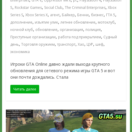
Enterprises
GTA V
Oppressor Mk II
pc
PlayStation 4
PlayStation
,
,
,
,
5
Rockstar Games
Social Club
The Criminal Enterprises
Xbox
,
,
,
,
,
,
,
Series S
Xbox Series X
агент
Байкер
Бенни
бизнес
ГТА 5
,
,
,
,
дополнение
изъятие улик
летнее обновление
мотоклуб
,
,
,
,
ночной клуб
обновление
организация
полиция
,
,
Преступные организации
работа под прикрытием
Судный
,
,
,
,
,
,
день
Торговля оружием
транспорт
Хао
ЦУР
шеф
экономика
Игроки GTA Online давно ждали выхода крупного
обновления для сетевого режима игры GTA 5 и вот
они почти дождались. Стала
Читать далее