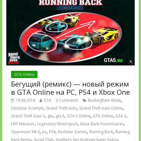
GTA Online
Бегущий (ремикс) — новый режим
в GTA Online на PC, PS4 и Xbox One
,
19.09.2018
GTA
0 Comments
Buckingham Akula
,
,
,
Declasse Scramjet
Grand Theft Auto
Grand Theft Auto Online
,
,
,
,
,
,
Grand Theft Auto V
gta
gta 5
GTA 5 Online
GTA Online
GTA V
,
,
,
HVY Menacer
Legendary Motorsport
Maze Bank Foreclosures
,
,
,
,
,
Oppressor Mk II
pc
PS4
Rockstar Games
Running Back
Running
,
,
,
Back Remix
Social Club
Southern San Andreas Super Autos