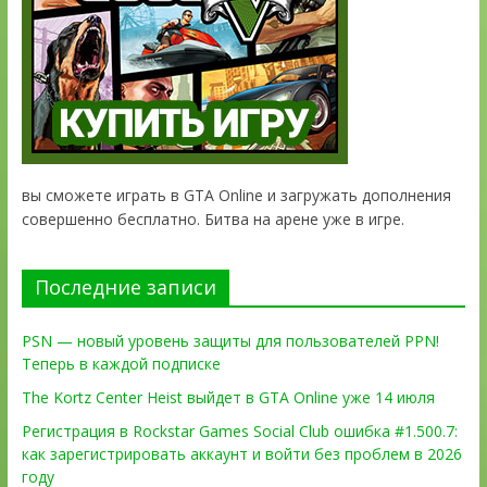
вы сможете играть в GTA Online и загружать дополнения
совершенно бесплатно. Битва на арене уже в игре.
Последние записи
PSN — новый уровень защиты для пользователей PPN!
Теперь в каждой подписке
The Kortz Center Heist выйдет в GTA Online уже 14 июля
Регистрация в Rockstar Games Social Club ошибка #1.500.7:
как зарегистрировать аккаунт и войти без проблем в 2026
году