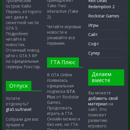
принадлежит
тропический
Red Dead
Take-Two
остров Кайо-
Redemption 2
Interactive (Take
Перико, которого
Rockstar Games
2).
нет даже в
сюжетной части
Игры
Читайте игровые
GTA 5.
новости и
Подробнее
Сайт
узнавайте всё
читайте в
первыми.
Софт
новостях.
Отличный повод
Супер
уйти с GTA 5 RP
на официальные
ГТА Плюс
серверы Рокстар.
Делаем
В GTA Online
вместе
появилась
Отпуск
официальная
подписка
GTA
Вы можете
Plus
от Rockstar
Хотите
добавить свой
Games.
отдохнуть?
материал
на
Продолжать
gta5.su/travel
сайт. Это
играть в ГТА
поможет
Онлайн можно и
Собрали для вас
развитию
без неё, но ГТА
лучшие и
игрового
Плюс позволяет