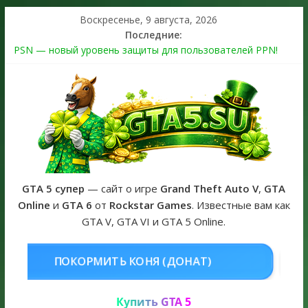
Воскресенье, 9 августа, 2026
Последние:
PSN — новый уровень защиты для пользователей PPN!
Теперь в каждой подписке
The Kortz Center Heist выйдет в GTA Online уже 14 июля
Регистрация в Rockstar Games Social Club ошибка #1.500.7:
как зарегистрировать аккаунт и войти без проблем в 2026
году
Получайте особые награды в GTA Online по программе
Fine Art Collector
GTA 6 официальная обложка игры и Предзаказ Grand Theft
Auto VI
GTA 5 супер
— сайт о игре
Grand Theft Auto V
,
GTA
Online
и
GTA 6
от
Rockstar Games
. Известные вам как
GTA V, GTA VI и GTA 5 Online.
НЯ (ДОНАТ)
КУПИТЬ GTA 5 ONL
Купить GTA 5