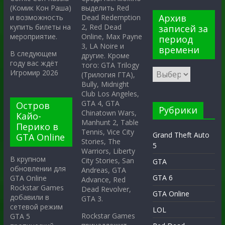
выделить Red
(Комик Кон Раша)
Архив
Dead Redemption
и возможность
2, Red Dead
купить билеты на
записей за
Online, Max Payne
мероприятие.
период
3, LA Noire и
времени
В следующем
другие. Кроме
году вас ждёт
того: GTA Trilogy
Игромир 2026
(Трилогия ГТА),
Bully, Midnight
Club Los Angeles,
GTA 4, GTA
Остров
Рубрики
Chinatown Wars,
Кайо-
Manhunt 2, Table
Перико в
Tennis, Vice City
Grand Theft Auto
GTA Online
Stories, The
5
Warriors, Liberty
В крупном
City Stories, San
GTA
обновлении для
Andreas, GTA
GTA 6
GTA Online
Advance, Red
Rockstar Games
Dead Revolver,
GTA Online
добавили в
GTA 3.
сетевой режим
LOL
Rockstar Games
GTA 5