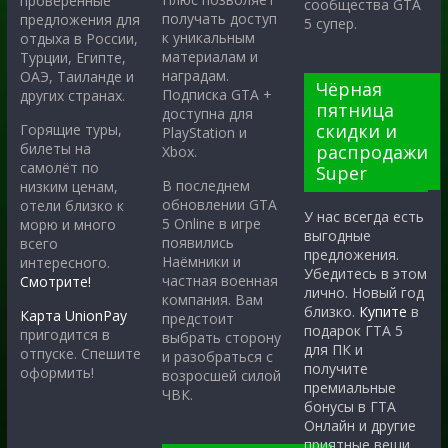
проверенные
сообщества GTA
получать доступ
предложения для
5 супер.
к уникальным
отдыха в России,
материалам и
Турции, Египте,
наградам.
ОАЭ, Таиланде и
Чёрная
Подписка GTA +
других странах.
пятница
доступна для
скидки и
Горящие туры,
PlayStation и
билеты на
распродажи
Xbox.
самолёт по
Super
В последнем
низким ценам,
обновлении GTA
отели близко к
У нас всегда есть
5 Online в игре
морю и много
выгодные
появились
всего
предложения.
Наёмники и
интересного.
Убедитесь в этом
частная военная
Смотрите!
лично. Новый год
компания. Вам
близко.
Купите
в
Карта UnionPay
предстоит
подарок ГТА 5
пригодится в
выбрать сторону
для ПК и
отпуске. Спешите
и разобраться с
получите
оформить!
возросшей силой
премиальные
ЧВК.
бонусы в ГТА
Онлайн и другие
приятные вещи.