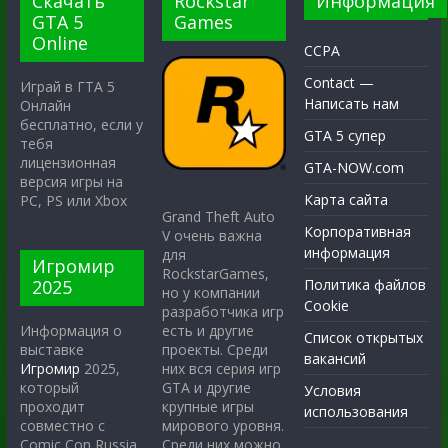
Скачать
Rockstar
Информация
GTA 5
Games
Online
CCPA
Contact —
Играй в ГТА 5
Написать нам
Онлайн
бесплатно, если у
GTA 5 супер
тебя
лицензионная
GTA-NOW.com
версия игры на
Карта сайта
PC, PS или Xbox
Grand Theft Auto
Корпоративная
V очень важна
информация
для
Игромир
RockstarGames,
2025
Политика файлов
но у компании
Cookie
разработчика игр
есть и другие
Информация о
Список открытых
проекты. Среди
выставке
вакансий
них вся серия игр
Игромир
2025,
GTA и другие
который
Условия
крупные игры
проходит
использования
мирового уровня.
совместно с
Среди них можно
Comic Con Russia