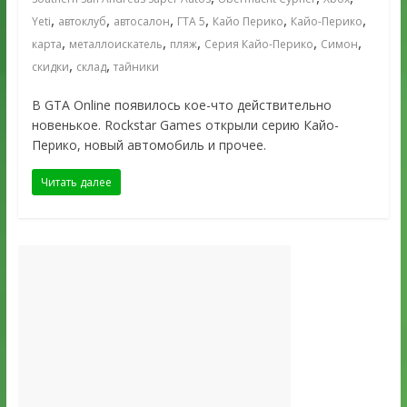
,
,
,
,
,
,
Yeti
автоклуб
автосалон
ГТА 5
Кайо Перико
Кайо-Перико
,
,
,
,
,
карта
металлоискатель
пляж
Серия Кайо-Перико
Симон
,
,
скидки
склад
тайники
В GTA Online появилось кое-что действительно
новенькое. Rockstar Games открыли серию Кайо-
Перико, новый автомобиль и прочее.
Читать далее