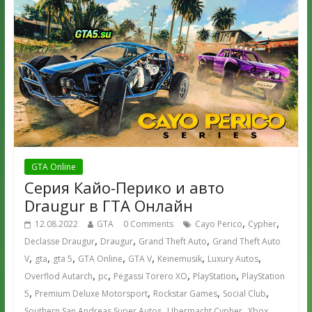
GTA Online
Серия Кайо-Перико и авто
Draugur в ГТА Онлайн
,
,
12.08.2022
GTA
0 Comments
Cayo Perico
Cypher
,
,
,
Declasse Draugur
Draugur
Grand Theft Auto
Grand Theft Auto
,
,
,
,
,
,
,
V
gta
gta 5
GTA Online
GTA V
Keinemusik
Luxury Autos
,
,
,
,
Overflod Autarch
pc
Pegassi Torero XO
PlayStation
PlayStation
,
,
,
,
5
Premium Deluxe Motorsport
Rockstar Games
Social Club
,
,
,
Southern San Andreas Super Autos
Ubermacht Cypher
Xbox