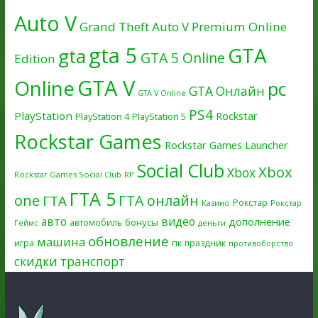
Auto V
Grand Theft Auto V Premium Online
gta 5
GTA
gta
GTA 5 Online
Edition
GTA V
Online
pc
GTA Онлайн
GTA V Online
PS4
PlayStation
Rockstar
PlayStation 4
PlayStation 5
Rockstar Games
Rockstar Games Launcher
Social Club
Xbox
Xbox
Rockstar Games Social Club
RP
ГТА 5
one
ГТА онлайн
ГТА
Рокстар
Казино
Рокстар
авто
видео
дополнение
бонусы
автомобиль
Геймс
деньги
обновление
машина
игра
пк
праздник
противоборство
скидки
транспорт