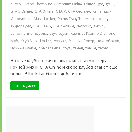
,
,
,
,
Auto V
Grand Theft Auto V Premium Online Edition
gta
gta 5
,
,
,
,
,
GTA 5 Online
GTA Online
GTA V
GTA Онлайн
Keinemusik
,
,
,
,
Moodymann
Music Locker
Palms Trax
The Music Locker
,
,
,
,
,
,
андеграунд
ГТА
ГТА 5
ГТА онлайн
Детройт
диско
,
,
,
,
,
,
дополнение
Европа
звук
звуки
Казино
Казино Diamond
,
,
,
,
,
клуб
Клуб Music Locker
музыка
Мьюзик Локер
ночной клуб
,
,
,
,
,
Ночные клубы
обновление
соул
танец
танцы
техно
Ночные клубы отлично вписались в атмосферу
ночной жизни GTA Online и скоро клубов станет ещё
больше! Rockstar Games добавят в
Читать далее