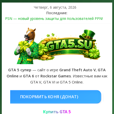
Четверг, 6 августа, 2026
Последние:
PSN — новый уровень защиты для пользователей PPN!
Теперь в каждой подписке
The Kortz Center Heist выйдет в GTA Online уже 14 июля
Регистрация в Rockstar Games Social Club ошибка #1.500.7:
как зарегистрировать аккаунт и войти без проблем в 2026
году
Получайте особые награды в GTA Online по программе
Fine Art Collector
GTA 6 официальная обложка игры и Предзаказ Grand Theft
Auto VI
GTA 5 супер
— сайт о игре
Grand Theft Auto V
,
GTA
Online
и
GTA 6
от
Rockstar Games
. Известные вам как
GTA V, GTA VI и GTA 5 Online.
НЯ (ДОНАТ)
КУПИТЬ GTA 5 ONL
Купить GTA 5