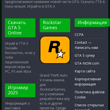
предполагаемое название новой части GTA. Скачать ГТА 6
пока нельзя. Играйте в GTA V.
Скачать
Rockstar
Информация
GTA 5
Games
Online
CCPA
Contact —
Играй в ГТА 5
Написать нам
Онлайн
бесплатно, если у
GTA 5 супер
тебя
лицензионная
GTA-NOW.com
версия игры на
Карта сайта
PC, PS или Xbox
Grand Theft Auto
Корпоративная
V очень важна
информация
для
Игромир
RockstarGames,
2025
Политика файлов
но у компании
Cookie
разработчика игр
есть и другие
Информация о
Список открытых
проекты. Среди
выставке