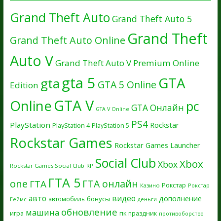
Grand Theft Auto
Grand Theft Auto 5
Grand Theft
Grand Theft Auto Online
Auto V
Grand Theft Auto V Premium Online
gta 5
GTA
gta
GTA 5 Online
Edition
GTA V
Online
pc
GTA Онлайн
GTA V Online
PS4
PlayStation
Rockstar
PlayStation 4
PlayStation 5
Rockstar Games
Rockstar Games Launcher
Social Club
Xbox
Xbox
Rockstar Games Social Club
RP
ГТА 5
one
ГТА онлайн
ГТА
Рокстар
Казино
Рокстар
авто
видео
дополнение
бонусы
автомобиль
Геймс
деньги
обновление
машина
игра
пк
праздник
противоборство