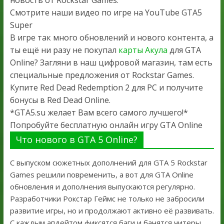
Смотрите наши видео по игре на YouTube GTA5
Super
В игре так много обновлений и нового контента, а
ты ещё ни разу не покупал
карты Акула
для GTA
Online? Загляни в наш цифровой магазин, там есть
специальные предложения от Rockstar Games.
Купите Red Dead Redemption 2 для PC и получите
бонусы в Red Dead Online.
*GTA5.su желает Вам всего самого лучшего!*
Попробуйте бесплатную онлайн игру GTA Online
Что нового в GTA 5 Online?
С выпуском сюжетных дополнений для GTA 5 Rockstar
Games решили повременить, а вот для GTA Online
обновления и дополнения выпускаются регулярно.
Разработчики Рокстар Геймс не только не забросили
развитие игры, но и продолжают активно её развивать.
С каждым апдейтом фиксятся баги и банятся читеры.