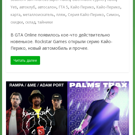
,
,
,
,
,
,
Yeti
автоклуб
автосалон
ГТА 5
Кайо Перико
Кайо-Перико
,
,
,
,
,
карта
металлоискатель
пляж
Серия Кайо-Перико
Симон
,
,
скидки
склад
тайники
В GTA Online появилось кое-что действительно
новенькое. Rockstar Games открыли серию Кайо-
Перико, новый автомобиль и прочее.
Читать далее