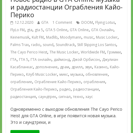
и радиостанции Ограбления Кайо-
Перико
,
,
12.12.2020
GTA
1 Comment
DOOM
Flying Lotus
,
,
,
,
,
,
FlyLo FM
gta
gta 5
GTA 5 Online
GTA Online
GTA Онлайн
,
,
,
,
,
,
Keinemusik
Kult FM
Madlib
Moodymann
music
Music Locker
,
,
,
,
,
Palms Trax
radio
sound
Soundtrack
Still Slipping Los Santos
,
,
,
,
The Cayo Perico Heist
The Music Locker
Worldwide FM
Грэмми
,
,
,
,
,
ГТА
ГТА 5
ГТА онлайн
даймонд
Джой Орбисон
Джулиан
,
,
,
,
,
,
Касабланкас
дополнение
драм
дрилл
звук
Казино
Кайо-
,
,
,
,
,
Перико
Клуб Music Locker
микс
музыка
обновление
,
,
,
ограбление
Ограбление Кайо-Перико
ограбления
,
,
,
Ограбления Кайо-Перико
радио
радиостанции
,
,
,
,
радиостанция
саундтрек
сигнал
техно
хаус
Одновременно с выходом обновления The Cayo Perico
Heist для GTA Online, в игре появится новая музыка.
Это и саундтреки, и