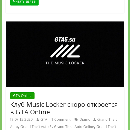
Читать далее
GTA Online
Клуб Music Locker скоро откроется
в GTA Online
,
07.12.2020
GTA
1 Comment
Diamond
Grand Theft
,
,
,
Auto
Grand Theft Auto 5
Grand Theft Auto Online
Grand Theft