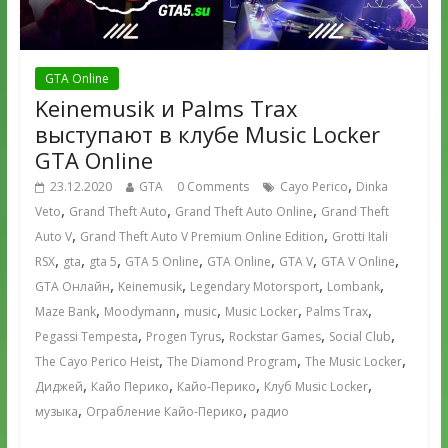
GTA Online
Keinemusik и Palms Trax
выступают в клубе Music Locker
GTA Online
,
23.12.2020
GTA
0 Comments
Cayo Perico
Dinka
,
,
,
Veto
Grand Theft Auto
Grand Theft Auto Online
Grand Theft
,
,
Auto V
Grand Theft Auto V Premium Online Edition
Grotti Itali
,
,
,
,
,
,
,
RSX
gta
gta 5
GTA 5 Online
GTA Online
GTA V
GTA V Online
,
,
,
,
GTA Онлайн
Keinemusik
Legendary Motorsport
Lombank
,
,
,
,
,
Maze Bank
Moodymann
music
Music Locker
Palms Trax
,
,
,
,
Pegassi Tempesta
Progen Tyrus
Rockstar Games
Social Club
,
,
,
The Cayo Perico Heist
The Diamond Program
The Music Locker
,
,
,
,
Диджей
Кайо Перико
Кайо-Перико
Клуб Music Locker
,
,
музыка
Ограбление Кайо-Перико
радио