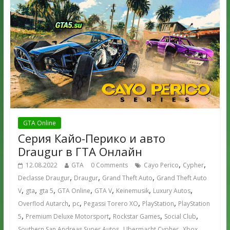
GTA Online
Серия Кайо-Перико и авто
Draugur в ГТА Онлайн
,
,
12.08.2022
GTA
0 Comments
Cayo Perico
Cypher
,
,
,
Declasse Draugur
Draugur
Grand Theft Auto
Grand Theft Auto
,
,
,
,
,
,
,
V
gta
gta 5
GTA Online
GTA V
Keinemusik
Luxury Autos
,
,
,
,
Overflod Autarch
pc
Pegassi Torero XO
PlayStation
PlayStation
,
,
,
,
5
Premium Deluxe Motorsport
Rockstar Games
Social Club
,
,
,
Southern San Andreas Super Autos
Ubermacht Cypher
Xbox