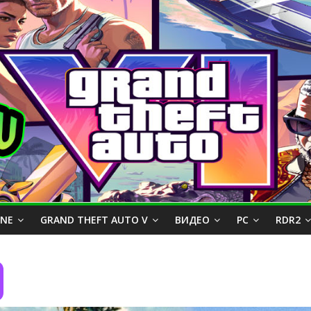
INE
GRAND THEFT AUTO V
ВИДЕО
PC
RDR2