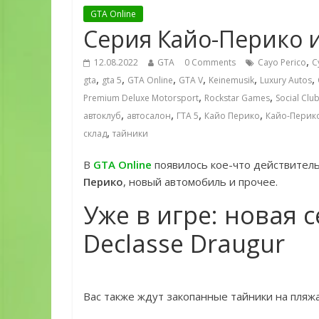
GTA Online
Серия Кайо-Перико и
,
12.08.2022
GTA
0 Comments
Cayo Perico
C
,
,
,
,
,
,
gta
gta 5
GTA Online
GTA V
Keinemusik
Luxury Autos
,
,
Premium Deluxe Motorsport
Rockstar Games
Social Clu
,
,
,
,
автоклуб
автосалон
ГТА 5
Кайо Перико
Кайо-Перик
,
склад
тайники
В
GTA Online
появилось кое-что действител
Перико
, новый автомобиль и прочее.
Уже в игре: новая 
Declasse Draugur
Вас также ждут закопанные тайники на пляжа