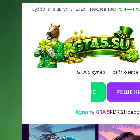
Суббота, 8 августа, 2026
Последние:
PSN — нов
The Kortz 
Регистраци
Получайте 
GTA 6 офи
GTA 5 супер
— сайт о игре
Ь GTA 5 ONLINE НА PC
РЕШЕНИЕ ПРОБЛ
Купить GTA 5
RDR 2
Новос