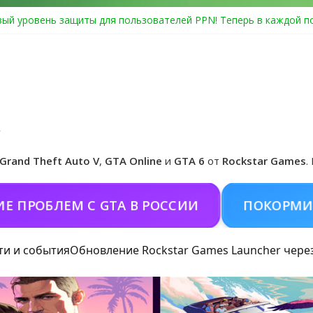
ый уровень защиты для пользователей PPN! Теперь в каждой п
Center Heist выйдет в GTA Online уже 14 июля
я в Rockstar Games Social Club ошибка #1.500.7: как зарегистри
особые награды в GTA Online по программе Fine Art Collector
циальная обложка игры и Предзаказ Grand Theft Auto VI
Grand Theft Auto V
,
GTA Online
и
GTA 6
от
Rockstar Games
.
ЕМ С GTA В РОССИИ
ПОКОРМИТЬ КОНЯ 
ти и события
Обновление Rockstar Games Launcher чере