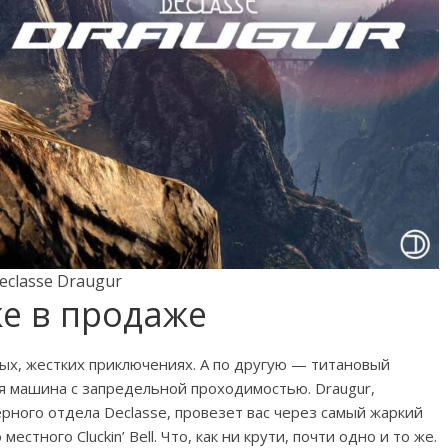
eclasse Draugur
же в продаже
вых, жестких приключениях. А по другую — титановый
я машина с запредельной проходимостью. Draugur,
рного отдела Declasse, провезет вас через самый жаркий
стного Cluckin’ Bell. Что, как ни крути, почти одно и то же.