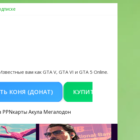
одписке
ровать аккаунт и войти без проблем в 2026 году
 Известные вам как GTA V, GTA VI и GTA 5 Online.
(ДОНАТ)
КУПИТЬ GTA 5 ONLINE НА PC
з PPN
карты Акула
Мегалодон