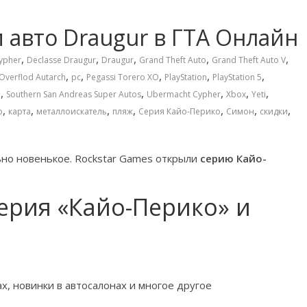
 авто Draugur в ГТА Онлайн
,
,
,
,
,
ypher
Declasse Draugur
Draugur
Grand Theft Auto
Grand Theft Auto V
,
,
,
,
,
Overflod Autarch
pc
Pegassi Torero XO
PlayStation
PlayStation 5
,
,
,
,
,
b
Southern San Andreas Super Autos
Ubermacht Cypher
Xbox
Yeti
,
,
,
,
,
,
,
о
карта
металлоискатель
пляж
Серия Кайо-Перико
Симон
скидки
ьно новенькое. Rockstar Games открыли
серию Кайо-
серия «Кайо-Перико» и
х, новинки в автосалонах и многое другое