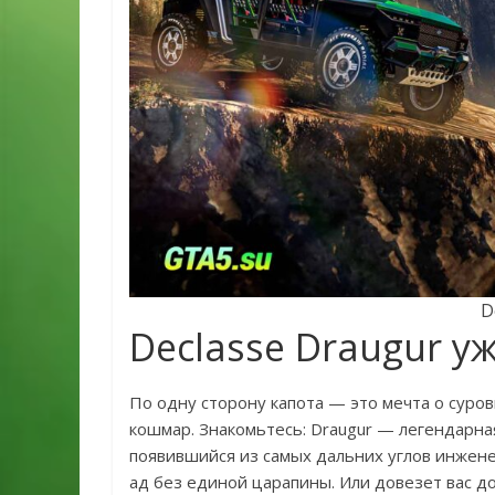
D
Declasse Draugur у
По одну сторону капота — это мечта о суро
кошмар. Знакомьтесь: Draugur — легендарна
появившийся из самых дальних углов инжене
ад без единой царапины. Или довезет вас до ме