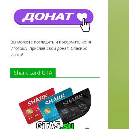
Вы можете погладить и покормить коня
Игогошу, прислав свой донат. Спасибо.
Игого!
Shark card GTA