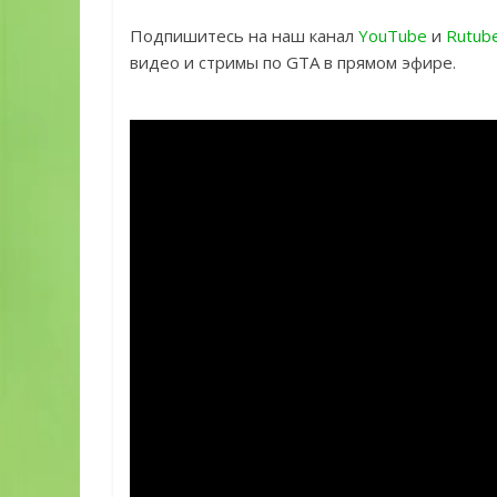
Подпишитесь на наш канал
YouTube
и
Rutub
видео и стримы по GTA в прямом эфире.