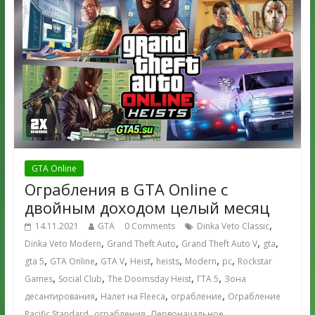
GTA Online
Ограбления в GTA Online с
двойным доходом целый месяц
,
14.11.2021
GTA
0 Comments
Dinka Veto Classic
,
,
,
,
Dinka Veto Modern
Grand Theft Auto
Grand Theft Auto V
gta
,
,
,
,
,
,
,
gta 5
GTA Online
GTA V
Heist
heists
Modern
pc
Rockstar
,
,
,
,
Games
Social Club
The Doomsday Heist
ГТА 5
Зона
,
,
,
десантирования
Налет на Fleeca
ограбление
Ограбление
,
,
Pacific Standard
ограбления
Первоначальное