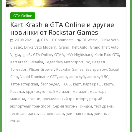
GTA Online
Kart Krash в GTA Online и другие
новинки от Rockstar Games
,
20.08.2021
GTA
0 Comments
BF Weevil
Dinka Veto
,
,
,
Classic
Dinka Veto Modern
Grand Theft Auto
Grand Theft Auto
,
,
,
,
,
,
,
V
gta
gta 5
GTA Online
GTA V
HVY Nightshark
Karin Futo GTX
,
,
,
,
Kart Krash
Kosatka
Legendary Motorsport
pc
Pegassi
,
,
,
,
Toreador
Pfister Growler
Rockstar Games
Sea Sparrow
Social
,
,
,
,
,
Club
Vapid Dominator GTT
авто
автоклуб
автоклуб ЛС
,
,
,
,
,
,
автомастерская
беспредел
ГТА 5
карт
Карт Краш
карты
,
,
,
,
Косатка
круглосуточный магазин
магазин
маслкар
,
,
,
машина
погони
премиальный транспорт
редкий
,
,
,
,
экспортный транспорт
Серия погонь
скидки
тест драйв
,
,
,
тестовая трасса
тестовое авто
уличная гонка
уличные
гонки