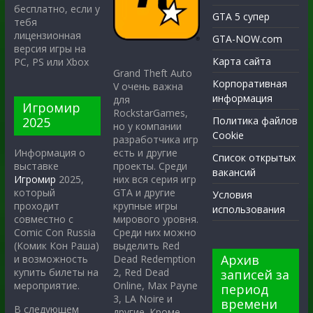
бесплатно, если у
GTA 5 супер
тебя
лицензионная
GTA-NOW.com
версия игры на
Карта сайта
PC, PS или Xbox
Grand Theft Auto
Корпоративная
V очень важна
информация
для
Игромир
RockstarGames,
2025
Политика файлов
но у компании
Cookie
разработчика игр
есть и другие
Информация о
Список открытых
проекты. Среди
выставке
вакансий
них вся серия игр
Игромир
2025,
GTA и другие
который
Условия
крупные игры
проходит
использования
мирового уровня.
совместно с
Среди них можно
Comic Con Russia
выделить Red
(Комик Кон Раша)
Архив
Dead Redemption
и возможность
2, Red Dead
купить билеты на
записей за
Online, Max Payne
мероприятие.
период
3, LA Noire и
времени
В следующем
другие. Кроме