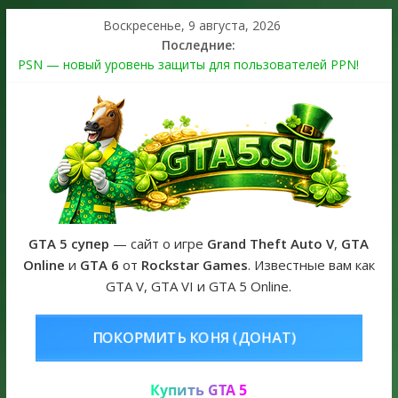
Воскресенье, 9 августа, 2026
Последние:
PSN — новый уровень защиты для пользователей PPN!
Теперь в каждой подписке
The Kortz Center Heist выйдет в GTA Online уже 14 июля
Регистрация в Rockstar Games Social Club ошибка #1.500.7:
как зарегистрировать аккаунт и войти без проблем в 2026
году
Получайте особые награды в GTA Online по программе
Fine Art Collector
GTA 6 официальная обложка игры и Предзаказ Grand Theft
Auto VI
GTA 5 супер
— сайт о игре
Grand Theft Auto V
,
GTA
Online
и
GTA 6
от
Rockstar Games
. Известные вам как
GTA V, GTA VI и GTA 5 Online.
НЯ (ДОНАТ)
КУПИТЬ GTA 5 ONLI
Купить GTA 5