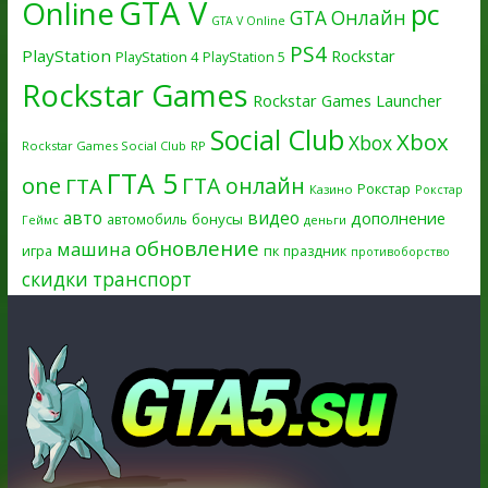
GTA V
Online
pc
GTA Онлайн
GTA V Online
PS4
PlayStation
Rockstar
PlayStation 4
PlayStation 5
Rockstar Games
Rockstar Games Launcher
Social Club
Xbox
Xbox
Rockstar Games Social Club
RP
ГТА 5
one
ГТА онлайн
ГТА
Рокстар
Казино
Рокстар
авто
видео
дополнение
бонусы
автомобиль
Геймс
деньги
обновление
машина
игра
пк
праздник
противоборство
скидки
транспорт