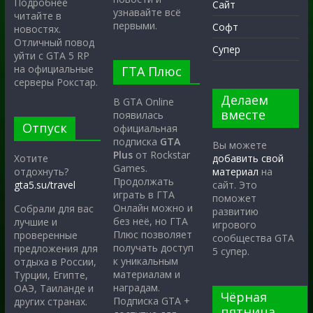
Подробнее
Сайт
узнавайте всё
читайте в
первыми.
Софт
новостях.
Отличный повод
Супер
уйти с GTA 5 RP
на официальные
ГТА Плюс
серверы Рокстар.
Делаем
В GTA Online
вместе
появилась
Отпуск
официальная
подписка
GTA
Вы можете
Plus
от Rockstar
Хотите
добавить свой
Games.
отдохнуть?
материал
на
Продолжать
gta5.su/travel
сайт. Это
играть в ГТА
поможет
Онлайн можно и
Собрали для вас
развитию
без неё, но ГТА
лучшие и
игрового
Плюс позволяет
проверенные
сообщества GTA
получать доступ
предложения для
5 супер.
к уникальным
отдыха в России,
материалам и
Турции, Египте,
наградам.
ОАЭ, Таиланде и
Чёрная
Подписка GTA +
других странах.
пятница