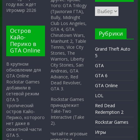
году вас ждёт
того: GTA Trilogy
Игромир 2026
(Трилогия ГТА),
Bully, Midnight
Club Los Angeles,
GTA 4, GTA
Остров
Рубрики
Chinatown Wars,
Кайо-
Manhunt 2, Table
Перико в
Tennis, Vice City
Grand Theft Auto
GTA Online
Stories, The
5
Warriors, Liberty
В крупном
City Stories, San
GTA
обновлении для
Andreas, GTA
GTA 6
GTA Online
Advance, Red
Rockstar Games
Dead Revolver,
GTA Online
добавили в
GTA 3.
сетевой режим
LOL
Rockstar Games
GTA 5
принадлежит
тропический
Red Dead
Take-Two
остров Кайо-
Redemption 2
Interactive (Take
Перико, которого
Rockstar Games
2).
нет даже в
сюжетной части
Игры
Читайте игровые
GTA 5.
новости и