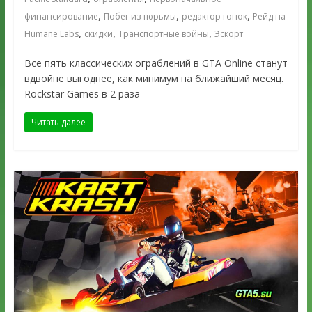
,
,
,
финансирование
Побег из тюрьмы
редактор гонок
Рейд на
,
,
,
Humane Labs
скидки
Транспортные войны
Эскорт
Все пять классических ограблений в GTA Online станут
вдвойне выгоднее, как минимум на ближайший месяц.
Rockstar Games в 2 раза
Читать далее