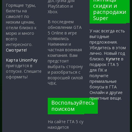
доступна для
скидки и
Горящие туры,
PlayStation и
билеты на
распродажи
Xbox.
самолёт по
Super
В последнем
низким ценам,
обновлении GTA
отели близко к
У нас всегда есть
5 Online в игре
морю и много
выгодные
появились
всего
предложения.
Наёмники и
интересного.
Убедитесь в этом
частная военная
Смотрите!
лично. Новый год
компания. Вам
близко.
Купите
в
Карта UnionPay
предстоит
подарок ГТА 5
пригодится в
выбрать сторону
для ПК и
отпуске. Спешите
и разобраться с
получите
оформить!
возросшей силой
премиальные
ЧВК.
бонусы в ГТА
Онлайн и другие
приятные вещи.
Воспользуйтесь
поиском
На сайте ГТА 5 су
находится