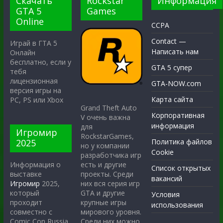
Скачать
Rockstar
Информация
GTA 5
Games
Online
CCPA
Contact —
Играй в ГТА 5
Написать нам
Онлайн
бесплатно, если у
GTA 5 супер
тебя
лицензионная
GTA-NOW.com
версия игры на
Карта сайта
PC, PS или Xbox
Grand Theft Auto
Корпоративная
V очень важна
информация
для
Игромир
RockstarGames,
2025
Политика файлов
но у компании
Cookie
разработчика игр
есть и другие
Информация о
Список открытых
проекты. Среди
выставке
вакансий
них вся серия игр
Игромир
2025,
GTA и другие
который
Условия
крупные игры
проходит
использования
мирового уровня.
совместно с
Среди них можно
Comic Con Russia