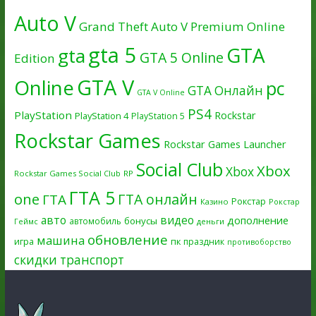
Auto V
Grand Theft Auto V Premium Online
gta 5
GTA
gta
GTA 5 Online
Edition
GTA V
Online
pc
GTA Онлайн
GTA V Online
PS4
PlayStation
Rockstar
PlayStation 4
PlayStation 5
Rockstar Games
Rockstar Games Launcher
Social Club
Xbox
Xbox
Rockstar Games Social Club
RP
ГТА 5
one
ГТА онлайн
ГТА
Рокстар
Казино
Рокстар
авто
видео
дополнение
бонусы
автомобиль
Геймс
деньги
обновление
машина
игра
пк
праздник
противоборство
скидки
транспорт