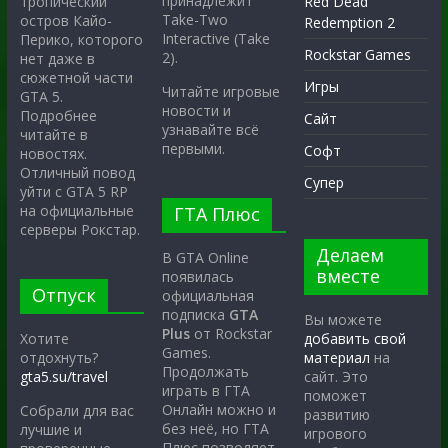
принадлежит
тропический
Red Dead
Take-Two
остров Кайо-
Redemption 2
Interactive (Take
Перико, которого
Rockstar Games
2).
нет даже в
сюжетной части
Игры
Читайте игровые
GTA 5.
новости и
Подробнее
Сайт
узнавайте всё
читайте в
первыми.
Софт
новостях.
Отличный повод
Супер
уйти с GTA 5 RP
на официальные
ГТА Плюс
серверы Рокстар.
Делаем
В GTA Online
вместе
появилась
Отпуск
официальная
подписка
GTA
Вы можете
Plus
от Rockstar
Хотите
добавить свой
Games.
отдохнуть?
материал
на
Продолжать
gta5.su/travel
сайт. Это
играть в ГТА
поможет
Онлайн можно и
Собрали для вас
развитию
без неё, но ГТА
лучшие и
игрового
Плюс позволяет