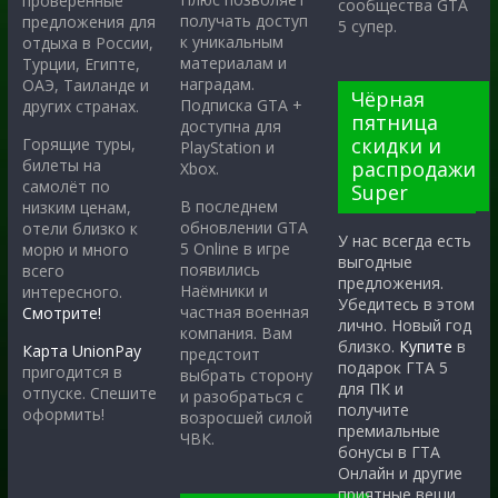
проверенные
сообщества GTA
получать доступ
предложения для
5 супер.
к уникальным
отдыха в России,
материалам и
Турции, Египте,
наградам.
ОАЭ, Таиланде и
Чёрная
Подписка GTA +
других странах.
пятница
доступна для
скидки и
Горящие туры,
PlayStation и
билеты на
распродажи
Xbox.
самолёт по
Super
В последнем
низким ценам,
обновлении GTA
отели близко к
У нас всегда есть
5 Online в игре
морю и много
выгодные
появились
всего
предложения.
Наёмники и
интересного.
Убедитесь в этом
частная военная
Смотрите!
лично. Новый год
компания. Вам
близко.
Купите
в
Карта UnionPay
предстоит
подарок ГТА 5
пригодится в
выбрать сторону
для ПК и
отпуске. Спешите
и разобраться с
получите
оформить!
возросшей силой
премиальные
ЧВК.
бонусы в ГТА
Онлайн и другие
приятные вещи.