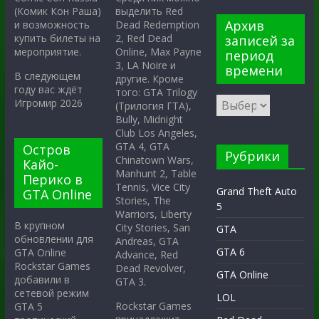
выделить Red
(Комик Кон Раша)
Архив
Dead Redemption
и возможность
2, Red Dead
купить билеты на
записей за
Online, Max Payne
мероприятие.
период
3, LA Noire и
времени
В следующем
другие. Кроме
году вас ждёт
того: GTA Trilogy
Игромир 2026
(Трилогия ГТА),
Bully, Midnight
Club Los Angeles,
GTA 4, GTA
Остров
Рубрики
Chinatown Wars,
Кайо-
Manhunt 2, Table
Перико в
Tennis, Vice City
Grand Theft Auto
GTA Online
Stories, The
5
Warriors, Liberty
В крупном
City Stories, San
GTA
обновлении для
Andreas, GTA
GTA 6
GTA Online
Advance, Red
Rockstar Games
Dead Revolver,
GTA Online
добавили в
GTA 3.
сетевой режим
LOL
Rockstar Games
GTA 5