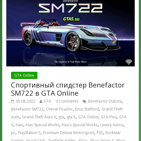
GTA Online
Спортивный спидстер Benefactor
SM722 в GTA Online
,
05.08.2022
GTA
0 Comments
Benefactor Dubsta
,
,
,
Benefactor SM722
Cheval Picador
Enus Stafford
Grand Theft
,
,
,
,
,
,
Auto
Grand Theft Auto V
gta
gta 5
GTA Online
GTA Plus
GTA
,
,
,
,
,
V
Hao
Hao Special Works
Hao’s Special Works
Luxury Autos
,
,
,
,
pc
PlayStation 5
Premium Deluxe Motorsport
PS5
Rockstar
,
,
,
,
,
Games
Social Club
Truffade Adder
Xbox
Xbox Series S
Xbox