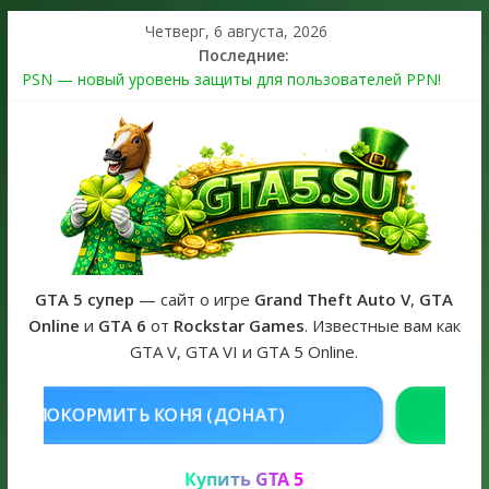
Четверг, 6 августа, 2026
Последние:
PSN — новый уровень защиты для пользователей PPN!
Теперь в каждой подписке
The Kortz Center Heist выйдет в GTA Online уже 14 июля
Регистрация в Rockstar Games Social Club ошибка #1.500.7:
как зарегистрировать аккаунт и войти без проблем в 2026
году
Получайте особые награды в GTA Online по программе
Fine Art Collector
GTA 6 официальная обложка игры и Предзаказ Grand Theft
Auto VI
GTA 5 супер
— сайт о игре
Grand Theft Auto V
,
GTA
Online
и
GTA 6
от
Rockstar Games
. Известные вам как
GTA V, GTA VI и GTA 5 Online.
НЯ (ДОНАТ)
КУПИТЬ GTA 5 ONL
Купить GTA 5