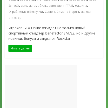
,
,
,
,
,
,
Series X
авто
автомобиль
автосалон
ГТА 5
машина
,
,
,
,
Ограбление в Веспуччи
Симон
Симона Етарян
скидки
спидстер
Игроков GTA Online ожидает не только новый
cпортивный спидстер Benefactor SM722, но и другие
новинки, бонусы и скидки от Rockstar
Читать далее