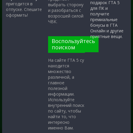
подарок ГТА 5
пригодится в
выбрать сторону
для ПК и
отпуске. Спешите
и разобраться с
получите
оформить!
возросшей силой
премиальные
ЧВК.
бонусы в ГТА
Онлайн и другие
приятные вещи.
Воспользуйтесь
поиском
На сайте ГТА 5 су
находится
множество
различной, а
главное
полезной
информации.
Используйте
внутренний поиск
по сайту, чтобы
найти то, что
интересно
именно Вам.