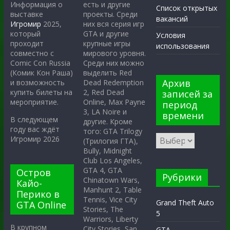
есть и другие
Информация о
Список открытых
проекты. Среди
выставке
вакансий
них вся серия игр
Игромир
2025,
GTA и другие
который
Условия
крупные игры
проходит
использования
мирового уровня.
совместно с
Среди них можно
Comic Con Russia
выделить Red
(Комик Кон Раша)
Архив
Dead Redemption
и возможность
2, Red Dead
купить билеты на
записей за
Online, Max Payne
мероприятие.
период
3, LA Noire и
времени
В следующем
другие. Кроме
году вас ждёт
того: GTA Trilogy
Игромир 2026
(Трилогия ГТА),
Bully, Midnight
Club Los Angeles,
GTA 4, GTA
Остров
Рубрики
Chinatown Wars,
Кайо-
Manhunt 2, Table
Перико в
Tennis, Vice City
Grand Theft Auto
GTA Online
Stories, The
5
Warriors, Liberty
В крупном
City Stories, San
GTA