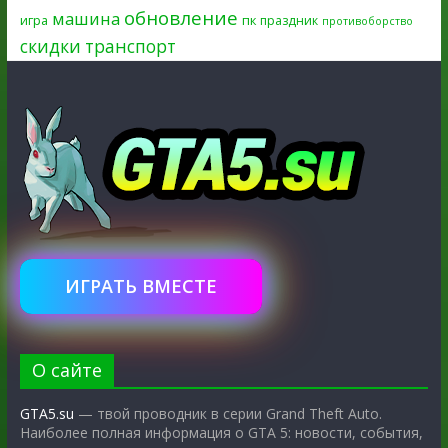
обновление
машина
игра
пк
праздник
противоборство
скидки
транспорт
ИГРАТЬ ВМЕСТЕ
О сайте
GTA5.su
— твой проводник в серии Grand Theft Auto.
Наиболее полная информация о GTA 5: новости, события,