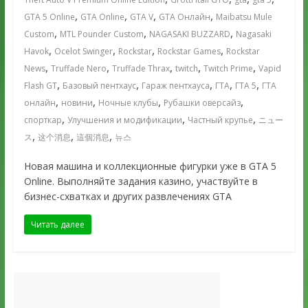
,
,
,
,
GTA 5 Online
GTA Online
GTA V
GTA Онлайн
Maibatsu Mule
,
,
,
Custom
MTL Pounder Custom
NAGASAKI BUZZARD
Nagasaki
,
,
,
,
Havok
Ocelot Swinger
Rockstar
Rockstar Games
Rockstar
,
,
,
,
,
News
Truffade Nero
Truffade Thrax
twitch
Twitch Prime
Vapid
,
,
,
,
,
Flash GT
Базовый пентхаус
Гараж пентхауса
ГТА
ГТА 5
ГТА
,
,
,
,
онлайн
новини
Ночные клубы
Рубашки оверсайз
,
,
,
спорткар
Улучшения и модификации
Частный крупье
ニュー
,
,
,
ス
这个消息
這個消息
뉴스
Новая машина и коллекционные фигурки уже в GTA 5
Online. Выполняйте задания казино, участвуйте в
бизнес-схватках и других развлечениях GTA
Читать далее