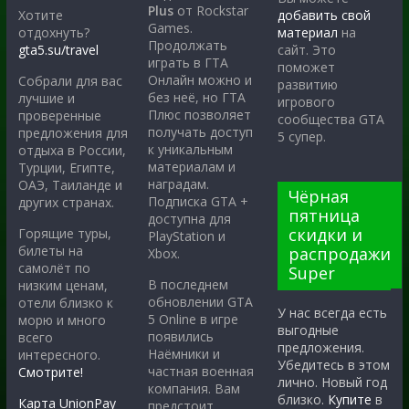
Plus
от Rockstar
Хотите
добавить свой
Games.
отдохнуть?
материал
на
Продолжать
gta5.su/travel
сайт. Это
играть в ГТА
поможет
Онлайн можно и
Собрали для вас
развитию
без неё, но ГТА
лучшие и
игрового
Плюс позволяет
проверенные
сообщества GTA
получать доступ
предложения для
5 супер.
к уникальным
отдыха в России,
материалам и
Турции, Египте,
наградам.
ОАЭ, Таиланде и
Чёрная
Подписка GTA +
других странах.
пятница
доступна для
скидки и
Горящие туры,
PlayStation и
билеты на
распродажи
Xbox.
самолёт по
Super
В последнем
низким ценам,
обновлении GTA
отели близко к
У нас всегда есть
5 Online в игре
морю и много
выгодные
появились
всего
предложения.
Наёмники и
интересного.
Убедитесь в этом
частная военная
Смотрите!
лично. Новый год
компания. Вам
близко.
Купите
в
Карта UnionPay
предстоит