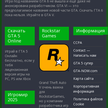
Игра под названием GTA 6 не вышла и ещё даже не
анонсирована разработчиком. GTA VI — это
предполагаемое название новой части GTA. Скачать ГТА 6
пока нельзя. Играйте в GTA V.
Скачать
Rockstar
Информация
GTA 5
Games
Online
CCPA
Contact —
Играй в ГТА 5
Написать нам
Онлайн
бесплатно, если у
GTA 5 супер
тебя
лицензионная
GTA-NOW.com
версия игры на
Карта сайта
PC, PS или Xbox
Grand Theft Auto
Корпоративная
V очень важна
информация
для
Игромир
RockstarGames,
2025
Политика файлов
но у компании
Cookie
разработчика игр