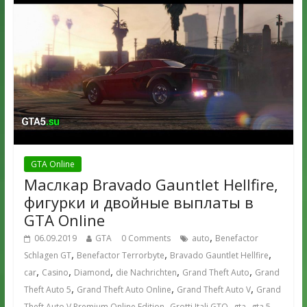
GTA Online
Маслкар Bravado Gauntlet Hellfire,
фигурки и двойные выплаты в
GTA Online
,
06.09.2019
GTA
0 Comments
auto
Benefactor
,
,
,
Schlagen GT
Benefactor Terrorbyte
Bravado Gauntlet Hellfire
,
,
,
,
,
car
Casino
Diamond
die Nachrichten
Grand Theft Auto
Grand
,
,
,
Theft Auto 5
Grand Theft Auto Online
Grand Theft Auto V
Grand
,
,
,
,
Theft Auto V Premium Online Edition
Grotti Itali GTO
gta
gta 5