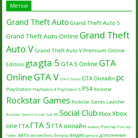
Метки
Grand Theft Auto
Grand Theft Auto 5
Grand Theft
Grand Theft Auto Online
Auto V
Grand Theft Auto V Premium Online
gta 5
GTA
gta
GTA 5 Online
Edition
GTA V
Online
pc
GTA Онлайн
GTA V Online
PS4
PlayStation
Rockstar
PlayStation 4
PlayStation 5
Rockstar Games
Rockstar Games Launcher
Social Club
Xbox
Xbox
Rockstar Games Social Club
RP
ГТА 5
one
ГТА онлайн
ГТА
Рокстар
Казино
Рокстар
авто
видео
дополнение
бонусы
автомобиль
Геймс
деньги