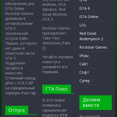
обновлении для
Andreas, GTA
GTA 6
GTA Online
Advance, Red
Rockstar Games
Dead Revolver,
GTA Online
добавили в
GTA 3.
сетевой режим
LOL
Rockstar Games
GTA 5
принадлежит
тропический
Red Dead
Take-Two
остров Кайо-
Redemption 2
Interactive (Take
Перико, которого
Rockstar Games
2).
нет даже в
сюжетной части
Игры
Читайте игровые
GTA 5.
новости и
Подробнее
Сайт
узнавайте всё
читайте в
первыми.
Софт
новостях.
Отличный повод
Супер
уйти с GTA 5 RP
на официальные
ГТА Плюс
серверы Рокстар.
Делаем
В GTA Online
вместе
появилась
Отпуск
официальная
подписка
GTA
Вы можете