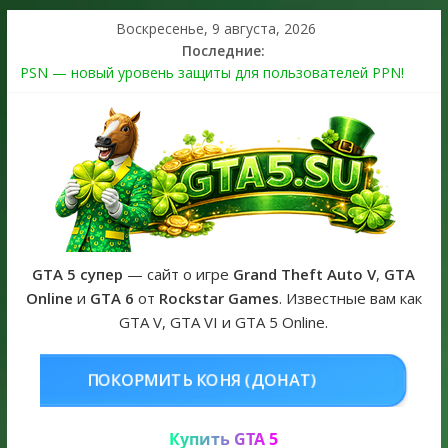
Воскресенье, 9 августа, 2026
Последние:
PSN — новый уровень защиты для пользователей PPN!
Теперь в каждой подписке
The Kortz Center Heist выйдет в GTA Online уже 14 июля
Регистрация в Rockstar Games Social Club ошибка #1.500.7:
как зарегистрировать аккаунт и войти без проблем в 2026
году
Получайте особые награды в GTA Online по программе
Fine Art Collector
GTA 6 официальная обложка игры и Предзаказ Grand Theft
Auto VI
GTA 5 супер
— сайт о игре
Grand Theft Auto V
,
GTA
Online
и
GTA 6
от
Rockstar Games
. Известные вам как
GTA V, GTA VI и GTA 5 Online.
НЯ (ДОНАТ)
КУПИТЬ GTA 5 ONL
Купить GTA 5