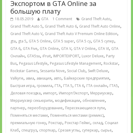
Экспортом в GTA Online за
большую плату
,
18.05.2019
GTA
1 Comment
Grand Theft Auto
,
,
,
Grand Theft Auto 5
Grand Theft Auto 6
Grand Theft Auto Online
,
,
Grand Theft Auto V
Grand Theft Auto V Premium Online Edition
,
,
,
,
,
,
gta
gta 5
GTA 5 Online
GTA 5 super
GTA 5 су
GTA 5 супер
,
,
,
,
,
,
GTA 6
GTA Five
GTA Online
GTA V
GTA V Online
GTA VI
GTA
,
,
,
,
,
Онлайн
GTA5su
iFruit
IMPORTEXPORT
Luxor Deluxe
Party
,
,
,
,
Bus
Pegasus Lifestyle
Pegasus Lifestyle Management
Rockstar
,
,
,
,
Rockstar Games
Sessanta Nove
Social Club
Swift Deluxe
,
,
,
,
,
Valkyrie
авиа
авиация
авто
Байкерские предприятия
,
,
,
,
,
,
,
Быстрая игра
громила
ГТА
ГТА 5
ГТА 6
ГТА онлайн
ГТА5
,
,
,
,
Деловая поездка
импорт
Импорт/Экспорт
Мерриуэзер
,
,
,
Мерриуэзер секьюрити
модификации
обновление
,
,
,
партнер
переоборудование
Пересекающиеся пути
,
,
Поменяться местами
Поменяться местами (ремикс)
,
,
,
,
премиальную гонку
Рокстар
Рокстар Геймс
склад
Социал
,
,
,
,
,
,
Клаб
спецгруз
спорткар
Срезая углы
суперкар
сырье