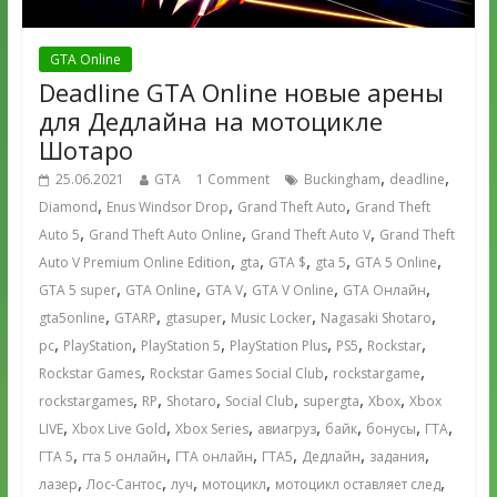
GTA Online
Deadline GTA Online новые арены
для Дедлайна на мотоцикле
Шотаро
,
,
25.06.2021
GTA
1 Comment
Buckingham
deadline
,
,
,
Diamond
Enus Windsor Drop
Grand Theft Auto
Grand Theft
,
,
,
Auto 5
Grand Theft Auto Online
Grand Theft Auto V
Grand Theft
,
,
,
,
,
Auto V Premium Online Edition
gta
GTA $
gta 5
GTA 5 Online
,
,
,
,
,
GTA 5 super
GTA Online
GTA V
GTA V Online
GTA Онлайн
,
,
,
,
,
gta5online
GTARP
gtasuper
Music Locker
Nagasaki Shotaro
,
,
,
,
,
,
pc
PlayStation
PlayStation 5
PlayStation Plus
PS5
Rockstar
,
,
,
Rockstar Games
Rockstar Games Social Club
rockstargame
,
,
,
,
,
,
rockstargames
RP
Shotaro
Social Club
supergta
Xbox
Xbox
,
,
,
,
,
,
,
LIVE
Xbox Live Gold
Xbox Series
авиагруз
байк
бонусы
ГТА
,
,
,
,
,
,
ГТА 5
гта 5 онлайн
ГТА онлайн
ГТА5
Дедлайн
задания
,
,
,
,
,
лазер
Лос-Сантос
луч
мотоцикл
мотоцикл оставляет след