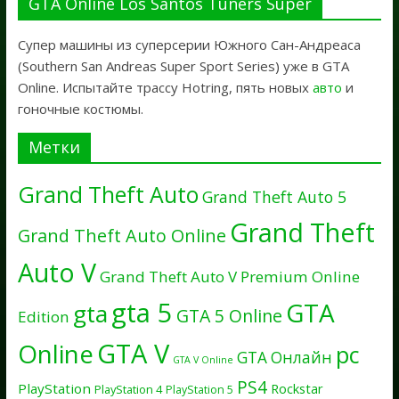
GTA Online Los Santos Tuners Super
Супер машины из суперсерии Южного Сан-Андреаса
(Southern San Andreas Super Sport Series) уже в GTA
Online. Испытайте трассу Hotring, пять новых
авто
и
гоночные костюмы.
Метки
Grand Theft Auto
Grand Theft Auto 5
Grand Theft
Grand Theft Auto Online
Auto V
Grand Theft Auto V Premium Online
gta 5
GTA
gta
GTA 5 Online
Edition
GTA V
Online
pc
GTA Онлайн
GTA V Online
PS4
PlayStation
Rockstar
PlayStation 4
PlayStation 5