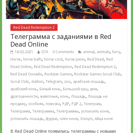
Red Dead Redemption 2
Телеграмма с заданиями в Red
Dead Online
,
,
,
18.02.2021
GTA
0 Comments
animal
animals
furry
,
,
,
,
,
Horse
horse balls
horse cock
horse penis
Red Dead
Red
,
,
,
Dead Online
Red Dead Redemption
Red Dead Redemption 2
,
,
,
Red Dead Онлайн
Rockstar Games
Rockstar Games Social Club
,
,
,
,
,
Social Club
stallion
Telegram
zoo
арабская лошадь
,
,
,
,
арабский конь
Белый конь
Большой куш
дом
,
,
,
,
драгоценности
животные
конь
Лошадь
Лошадь на
,
,
,
,
,
,
продажу
особняк
повозка
РДР
РДР 2
Телеграм
,
,
,
,
Телеграмм
Телеграмма
Телеграммы
успокоить коня
,
,
,
,
успокоить лошадь
фурри
член коня
Эскорт
яйца коня
В Red Dead Online появились телеграммы с новыми