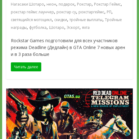
,
,
,
,
,
Нагасаки Шотаро
неон
подарок
Рокстар
Рокстар Геймс
,
,
,
,
рокстар геймс лаунчер
рокстар су
рокстаргеймс
РП
,
,
,
светящийся мотоцикл
скидки
тройные выплаты
Тройные
,
,
,
,
награды
футболка
Шотаро
Эскорт
яхта
Rockstar Games подготовили для всех участников
режима Deadline (Дедлайн) в GTA Online 7 новых арен
и в 3 раза больше
Читать далее