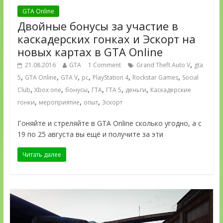
GTA Online
Двойные бонусы за участие в
каскадерских гонках и Эскорт на
новых картах в GTA Online
,
21.08.2016
GTA
1 Comment
Grand Theft Auto V
gta
,
,
,
,
,
,
5
GTA Online
GTA V
pc
PlayStation 4
Rockstar Games
Social
,
,
,
,
,
,
Club
Xbox one
бонусы
ГТА
ГТА 5
деньги
Каскадерские
,
,
,
гонки
мероприятие
опыт
Эскорт
Гоняйте и стреляйте в GTA Online сколько угодно, а с
19 по 25 августа вы ещё и получите за эти
Читать далее