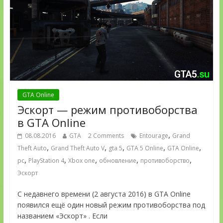
GTA Online
Эскорт — режим противоборства
в GTA Online
,
08.08.2016
GTA
2 Comments
Entourage
Grand
,
,
,
,
,
Theft Auto
Grand Theft Auto V
gta 5
GTA 5 Online
GTA Online
,
,
,
,
,
pc
PlayStation 4
Xbox one
обновление
противоборство
Эскорт
C недавнего времени (2 августа 2016) в GTA Online
появился ещё один новый режим противоборства под
названием «Эскорт» . Если