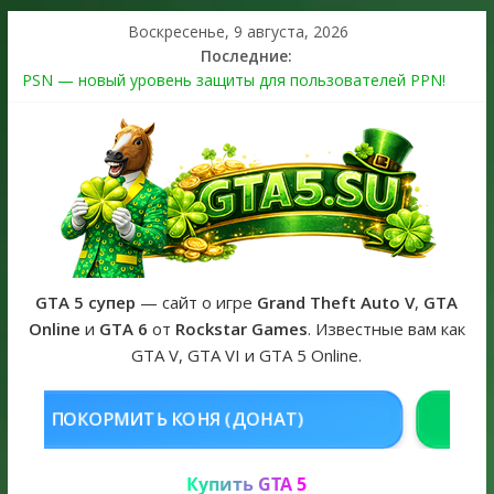
Воскресенье, 9 августа, 2026
Последние:
PSN — новый уровень защиты для пользователей PPN!
Теперь в каждой подписке
The Kortz Center Heist выйдет в GTA Online уже 14 июля
Регистрация в Rockstar Games Social Club ошибка #1.500.7:
как зарегистрировать аккаунт и войти без проблем в 2026
году
Получайте особые награды в GTA Online по программе
Fine Art Collector
GTA 6 официальная обложка игры и Предзаказ Grand Theft
Auto VI
GTA 5 супер
— сайт о игре
Grand Theft Auto V
,
GTA
Online
и
GTA 6
от
Rockstar Games
. Известные вам как
GTA V, GTA VI и GTA 5 Online.
НЯ (ДОНАТ)
КУПИТЬ GTA 5 ONLI
Купить GTA 5