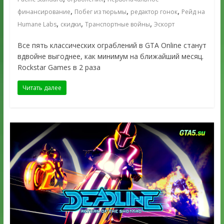
,
,
,
финансирование
Побег из тюрьмы
редактор гонок
Рейд на
,
,
,
Humane Labs
скидки
Транспортные войны
Эскорт
Все пять классических ограблений в GTA Online станут
вдвойне выгоднее, как минимум на ближайший месяц.
Rockstar Games в 2 раза
Читать далее