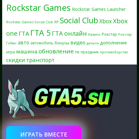
Rockstar Games
Rockstar Games Launcher
Social Club
Xbox
Xbox
Rockstar Games Social Club
RP
ГТА 5
one
ГТА онлайн
ГТА
Рокстар
Казино
Рокстар
авто
видео
дополнение
бонусы
автомобиль
Геймс
деньги
обновление
машина
игра
пк
праздник
противоборство
скидки
транспорт
ИГРАТЬ ВМЕСТЕ