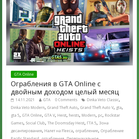
GTA Online
Ограбления в GTA Online с
двойным доходом целый месяц
,
14.11.2021
GTA
0 Comments
Dinka Veto Classic
,
,
,
,
Dinka Veto Modern
Grand Theft Auto
Grand Theft Auto V
gta
,
,
,
,
,
,
,
gta 5
GTA Online
GTA V
Heist
heists
Modern
pc
Rockstar
,
,
,
,
Games
Social Club
The Doomsday Heist
ГТА 5
Зона
,
,
,
десантирования
Налет на Fleeca
ограбление
Ограбление
,
,
Pacific Standard
ограбления
Первоначальное