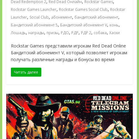
,
,
,
Dead Redemption 2
Red Dead Онлайн
Rockstar Games
,
,
Rockstar Games Launcher
Rockstar Games Social Club
Rockstar
,
,
,
,
Launcher
Social Club
абонемент
бандитский абонемент
,
,
,
Бандитский абонемент 5
Бандитский абонемент V
конь
,
,
,
,
,
,
,
Лошадь
награды
призы
РДО
РДР
РДР 2
собака
Хаски
Rockstar Games представили игрокам Red Dead Online
Бандитский абонемент V, который позволяет игрокам
получать различные награды и бонусы во время
Читать далее