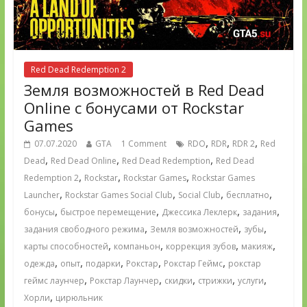
Red Dead Redemption 2
Земля возможностей в Red Dead
Online c бонусами от Rockstar
Games
,
,
,
07.07.2020
GTA
1 Comment
RDO
RDR
RDR 2
Red
,
,
,
Dead
Red Dead Online
Red Dead Redemption
Red Dead
,
,
,
Redemption 2
Rockstar
Rockstar Games
Rockstar Games
,
,
,
,
Launcher
Rockstar Games Social Club
Social Club
бесплатно
,
,
,
,
бонусы
быстрое перемещение
Джессика Леклерк
задания
,
,
,
задания свободного режима
Земля возможностей
зубы
,
,
,
,
карты способностей
компаньон
коррекция зубов
макияж
,
,
,
,
,
одежда
опыт
подарки
Рокстар
Рокстар Геймс
рокстар
,
,
,
,
,
геймс лаунчер
Рокстар Лаунчер
скидки
стрижки
услуги
,
Хорли
цирюльник