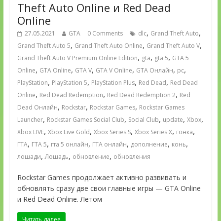
Theft Auto Online и Red Dead
Online
,
,
27.05.2021
GTA
0 Comments
dlc
Grand Theft Auto
,
,
,
Grand Theft Auto 5
Grand Theft Auto Online
Grand Theft Auto V
,
,
,
Grand Theft Auto V Premium Online Edition
gta
gta 5
GTA 5
,
,
,
,
,
,
Online
GTA Online
GTA V
GTA V Online
GTA Онлайн
pc
,
,
,
,
PlayStation
PlayStation 5
PlayStation Plus
Red Dead
Red Dead
,
,
,
Online
Red Dead Redemption
Red Dead Redemption 2
Red
,
,
,
Dead Онлайн
Rockstar
Rockstar Games
Rockstar Games
,
,
,
,
,
Launcher
Rockstar Games Social Club
Social Club
update
Xbox
,
,
,
,
,
Xbox LIVE
Xbox Live Gold
Xbox Series S
Xbox Series X
гонка
,
,
,
,
,
,
ГТА
ГТА 5
гта 5 онлайн
ГТА онлайн
дополнение
конь
,
,
,
лошади
Лошадь
обновление
обновления
Rockstar Games продолжает активно развивать и
обновлять сразу две свои главные игры — GTA Online
и Red Dead Online. Летом
Читать далее