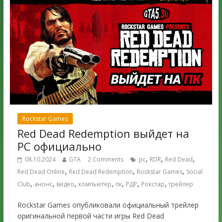
Rockstar Games
Red Dead Redemption выйдет на
PC официально
,
,
,
08.10.2024
GTA
2 Comments
pc
RDR
Red Dead
,
,
,
Red Dead Online
Red Dead Redemption
Rockstar Games
Social
,
,
,
,
,
,
,
Club
анонс
видео
компьютер
пк
РДР
Рокстар
трейлер
Rockstar Games опубликовали официальный трейлер
оригинальной первой части игры Red Dead