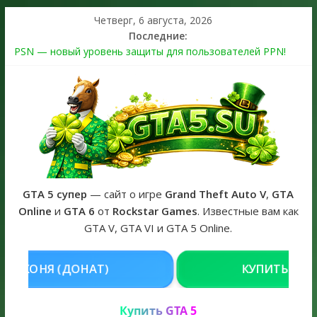
Четверг, 6 августа, 2026
Последние:
PSN — новый уровень защиты для пользователей PPN!
Теперь в каждой подписке
The Kortz Center Heist выйдет в GTA Online уже 14 июля
Регистрация в Rockstar Games Social Club ошибка #1.500.7:
как зарегистрировать аккаунт и войти без проблем в 2026
году
Получайте особые награды в GTA Online по программе
Fine Art Collector
GTA 6 официальная обложка игры и Предзаказ Grand Theft
Auto VI
GTA 5 супер
— сайт о игре
Grand Theft Auto V
,
GTA
Online
и
GTA 6
от
Rockstar Games
. Известные вам как
GTA V, GTA VI и GTA 5 Online.
Т)
КУПИТЬ GTA 5 ONLINE НА PC
Купить GTA 5