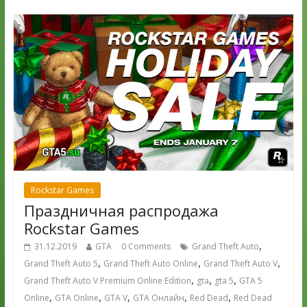
Rockstar Games
Праздничная распродажа
Rockstar Games
,
31.12.2019
GTA
0 Comments
Grand Theft Auto
,
,
,
Grand Theft Auto 5
Grand Theft Auto Online
Grand Theft Auto V
,
,
,
Grand Theft Auto V Premium Online Edition
gta
gta 5
GTA 5
,
,
,
,
,
Online
GTA Online
GTA V
GTA Онлайн
Red Dead
Red Dead