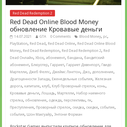
Red Dead Redemption 2
Red Dead Online Blood Money
обновление Кровавые деньги
,
,
14.07.2021
GTA
0 Comments
Blood Money
pc
,
,
,
PlayStation
Red Dead
Red Dead Online
Red Dead Online Blood
,
,
,
Money
Red Dead Redemption
Red Dead Redemption 2
Red
,
,
,
,
Dead Онлайн
Xbox
абонемент
бандана
бандитский
,
,
,
,
абонемент
Блюуотер
Гарриет
Гарриет Дэвенпорт
Гвидо
,
,
,
,
,
Мартелли
Джеб Фелпс
Джеймс Лэнгтон
Джо
дополнение
,
,
Драгоценности Запада
Еженедельные события
Железная
,
,
,
,
,
дорога
капитале
клуб
Клуб Проворный стрелок
конь
,
,
,
Кровавые деньги
Лошадь
Мартелли
Набор наемного
,
,
,
,
,
стрелка
обновление
одежда
перспективы
пк
,
,
,
,
,
Преступления
Проворный стрелок
скидка
скидки
событие
,
,
события
Шон Макгуайр
Энтони Форман
Rockstar Games выпустили крупное обновление для