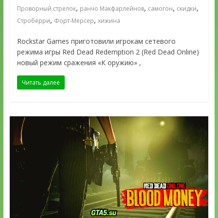
,
,
,
,
Проворный стрелок
ранчо Макфарлейнов
самогон
скидки
,
,
Строберри
Форт-Мерсер
хижина
Rockstar Games приготовили игрокам сетевого
режима игры Red Dead Redemption 2 (Red Dead Online)
новый режим сражения «К оружию» ,
Читать далее