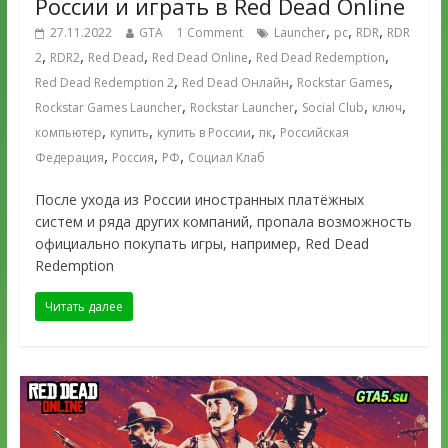
России и играть в Red Dead Online
,
,
,
27.11.2022
GTA
1 Comment
Launcher
pc
RDR
RDR
,
,
,
,
,
2
RDR2
Red Dead
Red Dead Online
Red Dead Redemption
,
,
,
Red Dead Redemption 2
Red Dead Онлайн
Rockstar Games
,
,
,
,
Rockstar Games Launcher
Rockstar Launcher
Social Club
ключ
,
,
,
,
компьютер
купить
купить в России
пк
Российская
,
,
,
Федерация
Россия
РФ
Социал Клаб
После ухода из России иностранных платёжных
систем и ряда других компаний, пропала возможность
официально покупать игры, например, Red Dead
Redemption
Читать далее