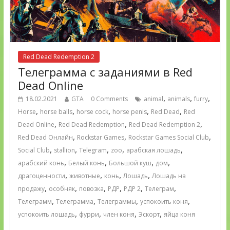
Red Dead Redemption 2
Телеграмма с заданиями в Red
Dead Online
,
,
,
18.02.2021
GTA
0 Comments
animal
animals
furry
,
,
,
,
,
Horse
horse balls
horse cock
horse penis
Red Dead
Red
,
,
,
Dead Online
Red Dead Redemption
Red Dead Redemption 2
,
,
,
Red Dead Онлайн
Rockstar Games
Rockstar Games Social Club
,
,
,
,
,
Social Club
stallion
Telegram
zoo
арабская лошадь
,
,
,
,
арабский конь
Белый конь
Большой куш
дом
,
,
,
,
драгоценности
животные
конь
Лошадь
Лошадь на
,
,
,
,
,
,
продажу
особняк
повозка
РДР
РДР 2
Телеграм
,
,
,
,
Телеграмм
Телеграмма
Телеграммы
успокоить коня
,
,
,
,
успокоить лошадь
фурри
член коня
Эскорт
яйца коня