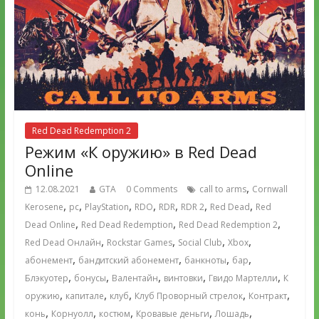
Red Dead Redemption 2
Режим «К оружию» в Red Dead
Online
,
12.08.2021
GTA
0 Comments
call to arms
Cornwall
,
,
,
,
,
,
,
Kerosene
pc
PlayStation
RDO
RDR
RDR 2
Red Dead
Red
,
,
,
Dead Online
Red Dead Redemption
Red Dead Redemption 2
,
,
,
,
Red Dead Онлайн
Rockstar Games
Social Club
Xbox
,
,
,
,
абонемент
бандитский абонемент
банкноты
бар
,
,
,
,
,
Блэкуотер
бонусы
Валентайн
винтовки
Гвидо Мартелли
К
,
,
,
,
,
оружию
капитале
клуб
Клуб Проворный стрелок
Контракт
,
,
,
,
,
конь
Корнуолл
костюм
Кровавые деньги
Лошадь