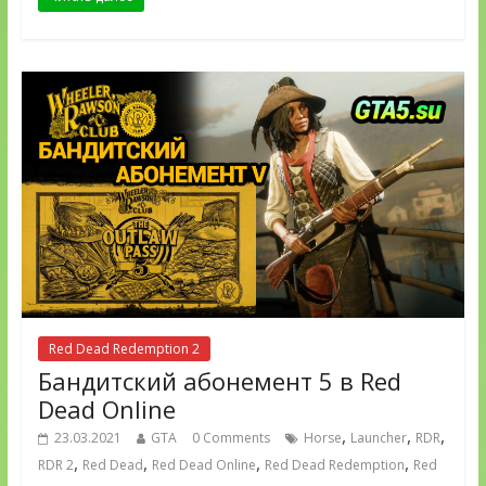
Red Dead Redemption 2
Бандитский абонемент 5 в Red
Dead Online
,
,
,
23.03.2021
GTA
0 Comments
Horse
Launcher
RDR
,
,
,
,
RDR 2
Red Dead
Red Dead Online
Red Dead Redemption
Red