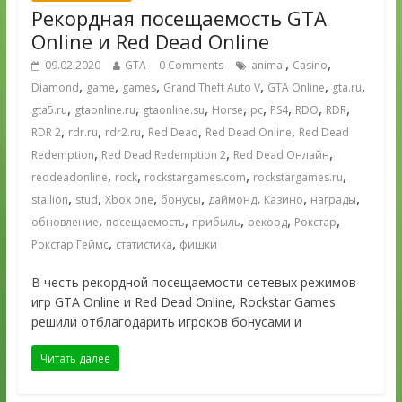
Рекордная посещаемость GTA
Online и Red Dead Online
,
,
09.02.2020
GTA
0 Comments
animal
Casino
,
,
,
,
,
,
Diamond
game
games
Grand Theft Auto V
GTA Online
gta.ru
,
,
,
,
,
,
,
,
gta5.ru
gtaonline.ru
gtaonline.su
Horse
pc
PS4
RDO
RDR
,
,
,
,
,
RDR 2
rdr.ru
rdr2.ru
Red Dead
Red Dead Online
Red Dead
,
,
,
Redemption
Red Dead Redemption 2
Red Dead Онлайн
,
,
,
,
reddeadonline
rock
rockstargames.com
rockstargames.ru
,
,
,
,
,
,
,
stallion
stud
Xbox one
бонусы
даймонд
Казино
награды
,
,
,
,
,
обновление
посещаемость
прибыль
рекорд
Рокстар
,
,
Рокстар Геймс
статистика
фишки
В честь рекордной посещаемости сетевых режимов
игр GTA Online и Red Dead Online, Rockstar Games
решили отблагодарить игроков бонусами и
Читать далее