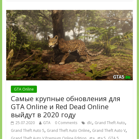
GTA Online
Самые крупные обновления для
GTA Online и Red Dead Online
выйдут в 2020 году
,
,
25.07.2020
GTA
0 Comments
dlc
Grand Theft Auto
,
,
,
Grand Theft Auto 5
Grand Theft Auto Online
Grand Theft Auto V
,
,
,
Grand Theft Auto V Premium Online Edition
gta
gta 5
GTA 5