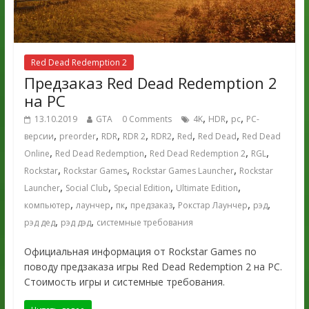
Red Dead Redemption 2
Предзаказ Red Dead Redemption 2
на PC
,
,
,
13.10.2019
GTA
0 Comments
4K
HDR
pc
PC-
,
,
,
,
,
,
,
версии
preorder
RDR
RDR 2
RDR2
Red
Red Dead
Red Dead
,
,
,
,
Online
Red Dead Redemption
Red Dead Redemption 2
RGL
,
,
,
Rockstar
Rockstar Games
Rockstar Games Launcher
Rockstar
,
,
,
,
Launcher
Social Club
Special Edition
Ultimate Edition
,
,
,
,
,
,
компьютер
лаунчер
пк
предзаказ
Рокстар Лаунчер
рэд
,
,
рэд дед
рэд дэд
системные требования
Официальная информация от Rockstar Games по
поводу предзаказа игры Red Dead Redemption 2 на PC.
Стоимость игры и системные требования.