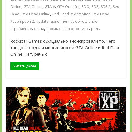
,
,
,
,
,
,
,
Online
GTA Online
GTA V
GTA Онлайн
RDO
RDR
RDR 2
Red
,
,
,
Dead
Red Dead Online
Red Dead Redemption
Red Dead
,
,
,
,
Redemption 2
update
дополнение
обновление
,
,
,
ограбление
охота
промысел на фронтире
роль
Rockstar Games официально анонсировали то, чего
так долго ждали многие игроки GTA Online и Red Dead
Online. Нет, речь о
Читать далее