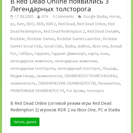
В Red Dead Online появились 3
Легендарных толсторога
,
,
17.09.2020
GTA
3 Comments
Google Stadia
Horse
,
,
,
,
,
,
,
pc
Ram
RDO
RDR
RDR 2
Red Dead
Red Dead Online
Red
,
,
,
Dead Redemption
Red Dead Redemption 2
Red Dead Онлайн
,
,
,
Rockstar
Rockstar Games
Rockstar Games Launcher
Rockstar
,
,
,
,
,
Games Social Club
Social Club
Stadia
stallion
Xbox one
Белый
,
,
,
,
,
,
Рог
Габбро
Гарриет
Гарриет Дэвенпорт
карта
конь
,
,
легендарное животное
легендарные животные
,
,
,
легендарные толстороги
легендарный толсторог
Лошадь
,
,
,
Мадам Назар
окаменелости
ОКАМЕНЕЛОСТИ МЕГАФАУНЫ
,
,
,
окаменелость
ОКЕАНИЧЕСКИЕ ОКАМЕНЕЛОСТИ
Пеннингтон
,
,
ПРИБРЕЖНЫЕ ОКАМЕНЕЛОСТИ
Рог Крови
толсторог
В Red Dead Online (сетевой режим игры Red Dead
Redemption 2) игроков RDR 2 на Xbox One, PC и Stadia
Читать далее