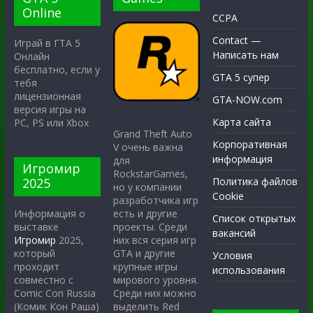
Online
CCPA
Contact —
Играй в ГТА 5
Написать нам
Онлайн
бесплатно, если у
GTA 5 супер
тебя
лицензионная
GTA-NOW.com
версия игры на
Карта сайта
PC, PS или Xbox
Grand Theft Auto
Корпоративная
V очень важна
информация
для
Игромир
RockstarGames,
2025
Политика файлов
но у компании
Cookie
разработчика игр
есть и другие
Информация о
Список открытых
проекты. Среди
выставке
вакансий
них вся серия игр
Игромир
2025,
GTA и другие
который
Условия
крупные игры
проходит
использования
мирового уровня.
совместно с
Среди них можно
Comic Con Russia
выделить Red
(Комик Кон Раша)