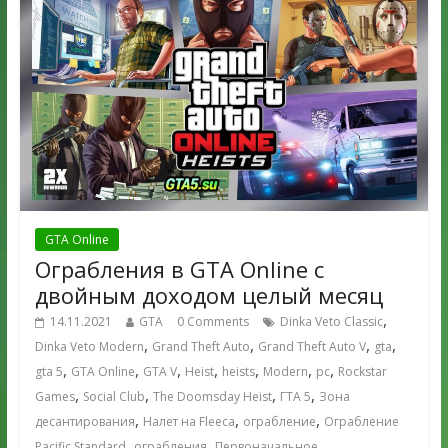
GTA Online
Ограбления в GTA Online с
двойным доходом целый месяц
,
14.11.2021
GTA
0 Comments
Dinka Veto Classic
,
,
,
,
Dinka Veto Modern
Grand Theft Auto
Grand Theft Auto V
gta
,
,
,
,
,
,
,
gta 5
GTA Online
GTA V
Heist
heists
Modern
pc
Rockstar
,
,
,
,
Games
Social Club
The Doomsday Heist
ГТА 5
Зона
,
,
,
десантирования
Налет на Fleeca
ограбление
Ограбление
,
,
Pacific Standard
ограбления
Первоначальное