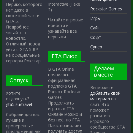
Interactive (Take
Перико, которого
Rockstar Games
2).
нет даже в
сюжетной части
Игры
Читайте игровые
GTA 5.
новости и
Подробнее
Сайт
узнавайте всё
читайте в
первыми.
Софт
новостях.
Отличный повод
Супер
уйти с GTA 5 RP
на официальные
ГТА Плюс
серверы Рокстар.
Делаем
В GTA Online
вместе
появилась
Отпуск
официальная
подписка
GTA
Вы можете
Plus
от Rockstar
Хотите
добавить свой
Games.
отдохнуть?
материал
на
Продолжать
gta5.su/travel
сайт. Это
играть в ГТА
поможет
Онлайн можно и
Собрали для вас
развитию
без неё, но ГТА
лучшие и
игрового
Плюс позволяет
проверенные
сообщества GTA
получать доступ
предложения для
5 супер.