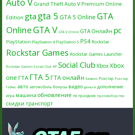
Auto V
Grand Theft Auto V Premium Online
gta 5
GTA
gta
GTA 5 Online
Edition
GTA V
Online
pc
GTA Онлайн
GTA V Online
PS4
PlayStation
Rockstar
PlayStation 4
PlayStation 5
Rockstar Games
Rockstar Games Launcher
Social Club
Xbox
Xbox
Rockstar Games Social Club
RP
ГТА 5
one
ГТА онлайн
ГТА
Рокстар
Казино
Рокстар
авто
видео
дополнение
бонусы
автомобиль
Геймс
деньги
обновление
машина
игра
пк
праздник
противоборство
скидки
транспорт