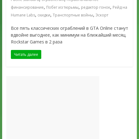
,
,
,
финансирование
Побег из тюрьмы
редактор гонок
Рейд на
,
,
,
Humane Labs
скидки
Транспортные войны
Эскорт
Все пять классических ограблений в GTA Online станут
вдвойне выгоднее, как минимум на ближайший месяц.
Rockstar Games в 2 раза
Читать далее