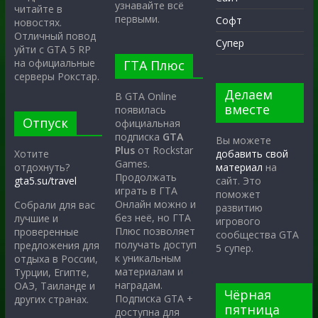
узнавайте всё
читайте в
первыми.
Софт
новостях.
Отличный повод
Супер
уйти с GTA 5 RP
на официальные
ГТА Плюс
серверы Рокстар.
Делаем
В GTA Online
вместе
появилась
Отпуск
официальная
подписка
GTA
Вы можете
Plus
от Rockstar
Хотите
добавить свой
Games.
отдохнуть?
материал
на
Продолжать
gta5.su/travel
сайт. Это
играть в ГТА
поможет
Онлайн можно и
Собрали для вас
развитию
без неё, но ГТА
лучшие и
игрового
Плюс позволяет
проверенные
сообщества GTA
получать доступ
предложения для
5 супер.
к уникальным
отдыха в России,
материалам и
Турции, Египте,
наградам.
ОАЭ, Таиланде и
Чёрная
Подписка GTA +
других странах.
пятница
доступна для