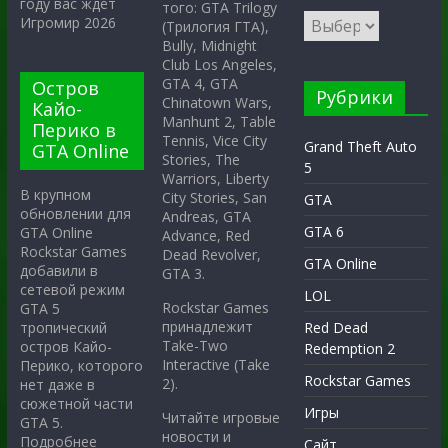
году вас ждёт
того: GTA Trilogy
Игромир 2026
(Трилогия ГТА),
Bully, Midnight
Club Los Angeles,
GTA 4, GTA
Остров
Рубрики
Chinatown Wars,
Кайо-
Manhunt 2, Table
Перико в
Tennis, Vice City
Grand Theft Auto
GTA Online
Stories, The
5
Warriors, Liberty
В крупном
City Stories, San
GTA
обновлении для
Andreas, GTA
GTA 6
GTA Online
Advance, Red
Rockstar Games
Dead Revolver,
GTA Online
добавили в
GTA 3.
сетевой режим
LOL
Rockstar Games
GTA 5
принадлежит
тропический
Red Dead
Take-Two
остров Кайо-
Redemption 2
Interactive (Take
Перико, которого
Rockstar Games
2).
нет даже в
сюжетной части
Игры
Читайте игровые
GTA 5.
новости и
Подробнее
Сайт