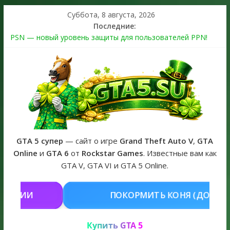
Суббота, 8 августа, 2026
Последние:
PSN — новый уровень защиты для пользователей PPN!
Теперь в каждой подписке
The Kortz Center Heist выйдет в GTA Online уже 14 июля
Регистрация в Rockstar Games Social Club ошибка #1.500.7:
как зарегистрировать аккаунт и войти без проблем в 2026
году
Получайте особые награды в GTA Online по программе
Fine Art Collector
GTA 6 официальная обложка игры и Предзаказ Grand Theft
Auto VI
GTA 5 супер
— сайт о игре
Grand Theft Auto V
,
GTA
Online
и
GTA 6
от
Rockstar Games
. Известные вам как
GTA V, GTA VI и GTA 5 Online.
МИТЬ КОНЯ (ДОНАТ)
КУПИТЬ GT
Купить GTA 5