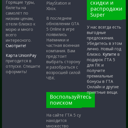
скидки и
Горящие туры,
PlayStation и
билеты на
распродажи
Xbox.
самолёт по
Super
В последнем
низким ценам,
обновлении GTA
отели близко к
У нас всегда есть
5 Online в игре
морю и много
выгодные
появились
всего
предложения.
Наёмники и
интересного.
Убедитесь в этом
частная военная
Смотрите!
лично. Новый год
компания. Вам
близко.
Купите
в
Карта UnionPay
предстоит
подарок ГТА 5
пригодится в
выбрать сторону
для ПК и
отпуске. Спешите
и разобраться с
получите
оформить!
возросшей силой
премиальные
ЧВК.
бонусы в ГТА
Онлайн и другие
приятные вещи.
Воспользуйтесь
поиском
На сайте ГТА 5 су
находится
множество