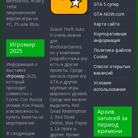
бесплатно, если у
GTA 5 супер
тебя
лицензионная
GTA-NOW.com
версия игры на
Карта сайта
PC, PS или Xbox
Grand Theft Auto
Корпоративная
V очень важна
информация
для
Игромир
RockstarGames,
2025
Политика файлов
но у компании
Cookie
разработчика игр
есть и другие
Информация о
Список открытых
проекты. Среди
выставке
вакансий
них вся серия игр
Игромир
2025,
GTA и другие
который
Условия
крупные игры
проходит
использования
мирового уровня.
совместно с
Среди них можно
Comic Con Russia
выделить Red
(Комик Кон Раша)
Архив
Dead Redemption
и возможность
2, Red Dead
купить билеты на
записей за
Online, Max Payne
мероприятие.
период
3, LA Noire и
времени
В следующем
другие. Кроме