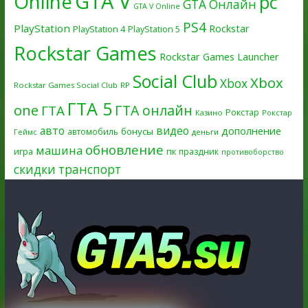
GTA V
Online
pc
GTA Онлайн
GTA V Online
PS4
PlayStation
Rockstar
PlayStation 4
PlayStation 5
Rockstar Games
Rockstar Games Launcher
Social Club
Xbox
Xbox
Rockstar Games Social Club
RP
ГТА 5
one
ГТА онлайн
ГТА
Рокстар
Казино
Рокстар
авто
видео
дополнение
бонусы
автомобиль
Геймс
деньги
обновление
машина
игра
пк
праздник
противоборство
скидки
транспорт