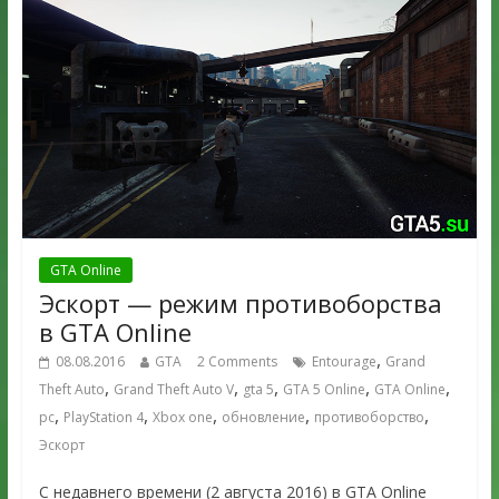
GTA Online
Эскорт — режим противоборства
в GTA Online
,
08.08.2016
GTA
2 Comments
Entourage
Grand
,
,
,
,
,
Theft Auto
Grand Theft Auto V
gta 5
GTA 5 Online
GTA Online
,
,
,
,
,
pc
PlayStation 4
Xbox one
обновление
противоборство
Эскорт
C недавнего времени (2 августа 2016) в GTA Online